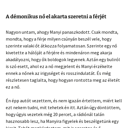
A démonikus nő el akarta szeretni a férjét
Nagyon untam, ahogy Manyi panaszkodott. Csak mondta,
mondta, hogy a férje milyen csúnyán beszél vele, hogy
szerinte valaki őt átkozza folyamatosan. Szerinte egy nő
kivetette a hálóját a férjére és mindenáron meg akarja
akadályozni, hogy ők boldogok legyenek. Aztán egy buliról
is szó esett, ahol ez a nő megjelent és Manyi érzékelte
ennek a nőnek az irigységet és rosszindulatát. És még
részletesen taglalta, hogy hogyan rontotta meg az életét
ez a nő.
Én épp autót vezettem, és nem igazán értettem, miért kell
ezt nekem tudni, mit tehetek én itt. Aztán úgy döntöttem,
hogy úgyis vezetek még 20 percet, a rádiónál talán
hasznosabb lesz, ha Manyira figyelek és beszélgetünk egy