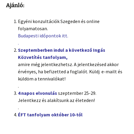
Ajánló:
Egyéni konzultációk Szegeden és online
folyamatosan.
Budapesti időpontok itt.
.
Szeptemberben indul a következő Ingás
Közvetítés tanfolyam,
amire még jelentkezhetsz. A jelentkezésed akkor
érvényes, ha befizetted a foglalót. Küldj e-mailt és
küldöm a tennivalókat!
.
4 napos elvonulás
szeptember 25-29.
Jelentkezz és alakítsunk az életeden!
.
ÉFT tanfolyam október 10-től