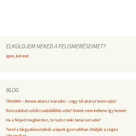
ELKÜLDJEM NEKED A FELISMERÉSEIMET?
Igen, kérem!
BLOG
TRAUMA – Benne akarsz maradni – vagy túl akarsz lenni rajta?
Rosszabbul voltál családállítás után? Ennek nem kellene így lennie!
Ha a férjed megkérdez, te tudsz neki tanácsot adni?
Tarot a tárgyalóasztalnál: a lapok gyorsabban átlátják a céges
játszmákat