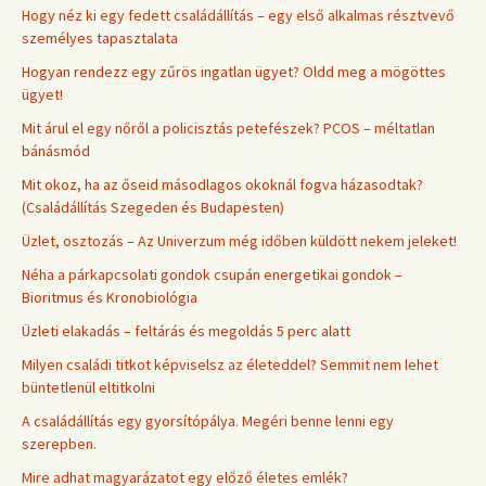
Hogy néz ki egy fedett családállítás – egy első alkalmas résztvevő
személyes tapasztalata
Hogyan rendezz egy zűrös ingatlan ügyet? Oldd meg a mögöttes
ügyet!
Mit árul el egy nőről a policisztás petefészek? PCOS – méltatlan
bánásmód
Mit okoz, ha az őseid másodlagos okoknál fogva házasodtak?
(Családállítás Szegeden és Budapesten)
Üzlet, osztozás – Az Univerzum még időben küldött nekem jeleket!
Néha a párkapcsolati gondok csupán energetikai gondok –
Bioritmus és Kronobiológia
Üzleti elakadás – feltárás és megoldás 5 perc alatt
Milyen családi titkot képviselsz az életeddel? Semmit nem lehet
büntetlenül eltitkolni
A családállítás egy gyorsítópálya. Megéri benne lenni egy
szerepben.
Mire adhat magyarázatot egy előző életes emlék?