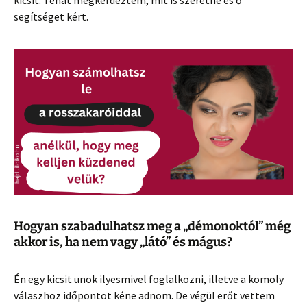
kicsit. Tehát megkérdeztem, mit is szeretne és ő
segítséget kért.
Hogyan szabadulhatsz meg a „démonoktól” még
akkor is, ha nem vagy „látó” és mágus?
Én egy kicsit unok ilyesmivel foglalkozni, illetve a komoly
válaszhoz időpontot kéne adnom. De végül erőt vettem