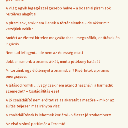
A világ egyik legegészségesebb helye – a boszniai piramisok
rejtélyes alagútjai
A piramisok, amik nem illenek a történelembe – de akkor mit
kezdjünk velük?
Amiért az életed hirtelen megváltozhat – megszállók, entitások és
ingázás
Nem tud lefogyni… de nem az édesség miatt
Jobban ismerik a piramis átkát, mint a jótékony hatását
Mi történik egy élőlénnyel a piramisban? Kísérletek a piramis
energiájával
A látásod romlik … vagy csak nem akarod használni a harmadik
szemedet? – Családállítás eset
A jó családállító nem erőlteti rá az akaratát a mezőre – mikor az
állítás teljesen más irányba visz
A családállítónak is lehetnek korlátai – válassz jó szakembert!
Az első számú parfümőr a Teremtő