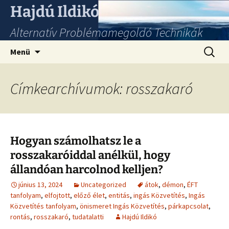
Hajdú Ildikó
Alternatív Problémamegoldó Technikák
Ugrás
Keresés
Menü
a
tartalomhoz
Címkearchívumok: rosszakaró
Hogyan számolhatsz le a
rosszakaróiddal anélkül, hogy
állandóan harcolnod kelljen?
június 13, 2024
Uncategorized
átok
,
démon
,
ÉFT
tanfolyam
,
elfojtott
,
előző élet
,
entitás
,
ingás Közvetítés
,
Ingás
Közvetítés tanfolyam
,
önismeret Ingás Közvetítés
,
párkapcsolat
,
rontás
,
rosszakaró
,
tudatalatti
Hajdú Ildikó