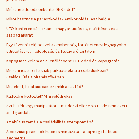
Miért ne add oda önként a DNS-edet?
Mikor hasznos a panaszkodás? Amikor oldás lesz belőle
UFO-konferencián jártam – magyar tudósok, eltérítések és a
szabad akarat
Egy távérzékelő beszél az emberiség történetének legnagyobb
eltitkolásáról – leleplezés és felkavaró tartalom
Kopogtass velem az ellenállásodra! ÉFT videó és kopogtatás
Miért nincs a férfiaknak párkapcsolata a családunkban?-
Családállítás a piramis tövében
Mit jelent, ha állandóan elromlik az autód?
Külföldre költöztél? Mi a valódi oka?
Azt hitték, egy manipulátor… mindenki ellene volt – de nem azért,
amit gondolt
Az abúzus témája a családállítás szempontjából
A boszniai piramisok különös mintázata – a táj mögötti titkos
geometria