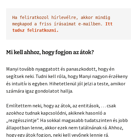
Ha feliratkozol hírlevélre, akkor mindig 
megkapod a friss írásaimat e-mailben. 
Itt 
tudsz feliratkozni.
Mi kell ahhoz, hogy fogjon az átok?
Manyi tovább nyaggatott és panaszkodott, hogy én
segítsek neki. Tudni kell róla, hogy Manyi nagyon érzékeny
és intuitív is egyben. Hihetetlenül jól jelzi a teste, amikor
számára igaz gondolatot hallja.
Említettem neki, hogy az átok, az entitások, … csak
azokhoz tudnak kapcsolódni, akiknek hasonló a
„rezgésszintje”. Ha sokkal magasabb tudatszinten és jobb
állapotban lenne, akkor ezek nem találnának rá. Ahhoz,
hogy egy átok fogjon, neki kell vevőnek lennie rá.