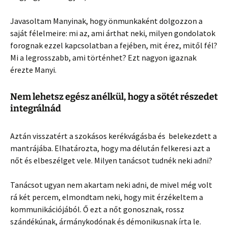
Javasoltam Manyinak, hogy önmunkaként dolgozzon a
saját félelmeire: mi az, ami árthat neki, milyen gondolatok
forognak ezzel kapcsolatban a fejében, mit érez, mitől fél?
Mi a legrosszabb, ami történhet? Ezt nagyon igaznak
érezte Manyi.
Nem lehetsz egész anélkül, hogy a sötét részedet
integrálnád
Aztán visszatért a szokásos kerékvágásba és belekezdett a
mantrájába. Elhatározta, hogy ma délután felkeresi azt a
nőt és elbeszélget vele. Milyen tanácsot tudnék neki adni?
Tanácsot ugyan nem akartam neki adni, de mivel még volt
rá két percem, elmondtam neki, hogy mit érzékeltem a
kommunikációjából. Ő ezt a nőt gonosznak, rossz
szándékúnak, ármánykodónak és démonikusnak írta le.