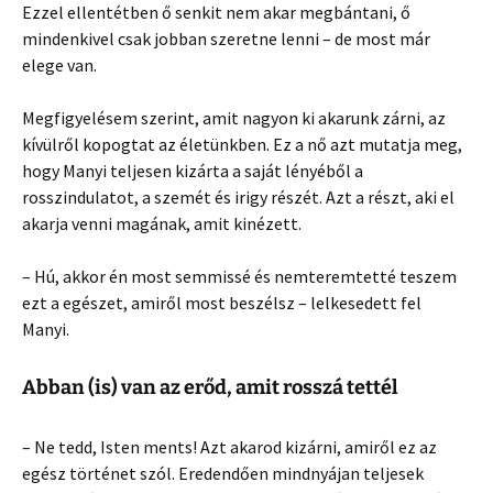
Ezzel ellentétben ő senkit nem akar megbántani, ő
mindenkivel csak jobban szeretne lenni – de most már
elege van.
Megfigyelésem szerint, amit nagyon ki akarunk zárni, az
kívülről kopogtat az életünkben. Ez a nő azt mutatja meg,
hogy Manyi teljesen kizárta a saját lényéből a
rosszindulatot, a szemét és irigy részét. Azt a részt, aki el
akarja venni magának, amit kinézett.
– Hú, akkor én most semmissé és nemteremtetté teszem
ezt a egészet, amiről most beszélsz – lelkesedett fel
Manyi.
Abban (is) van az erőd, amit rosszá tettél
– Ne tedd, Isten ments! Azt akarod kizárni, amiről ez az
egész történet szól. Eredendően mindnyájan teljesek