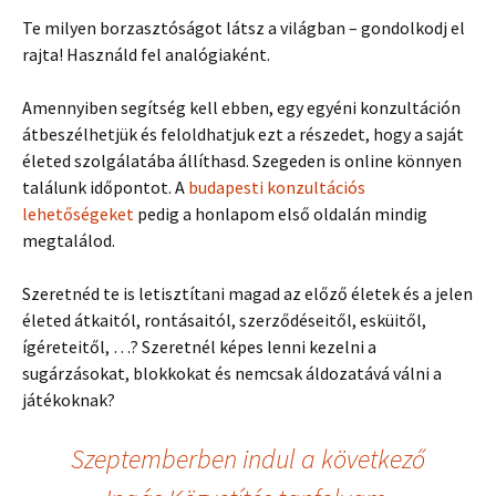
Te milyen borzasztóságot látsz a világban – gondolkodj el
rajta! Használd fel analógiaként.
Amennyiben segítség kell ebben, egy egyéni konzultáción
átbeszélhetjük és feloldhatjuk ezt a részedet, hogy a saját
életed szolgálatába állíthasd. Szegeden is online könnyen
találunk időpontot. A
budapesti konzultációs
lehetőségeket
pedig a honlapom első oldalán mindig
megtalálod.
Szeretnéd te is letisztítani magad az előző életek és a jelen
életed átkaitól, rontásaitól, szerződéseitől, esküitől,
ígéreteitől, …? Szeretnél képes lenni kezelni a
sugárzásokat, blokkokat és nemcsak áldozatává válni a
játékoknak?
Szeptemberben indul a következő