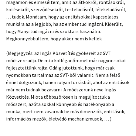
magamon és elmeséltem, amit az átkokról, rontásokról,
kötésekről, szerződésekről, testeladásról, lélekeladásról,
… tudok. Mondtam, hogy az entitásokkal kapcsolatos
munkára az a legjobb, ha az ember tud ingázni. Kiderült,
hogy Manyi tud ingázni és szokta is használni.
Megkönnyebbültem, hogy akkor nem is kellek.
(Megjegyzés: az Ingás Közvetítés gyökereit az SVT
módszere adja. De mi a kolléganőmmel már nagyon sokat
fejlesztettünk rajta. Odáig jutottunk, hogy már csak
nyomokban tartalmaz az SVT-ből valamit. Nem a felső
énnel dolgozunk, hanem olyan forrásból, ahol az entitások
már nem tudnak bezavarni. A módszerünk neve Ingás
Közvetítés. Mióta többszörösen is megújítottuk a
módszert, azóta sokkal könnyebb és hatékonyabb a
munka, mert nem zavarnak be más dimenziók, entitások,
információs mezők, életvédő mechanizmusok, … )