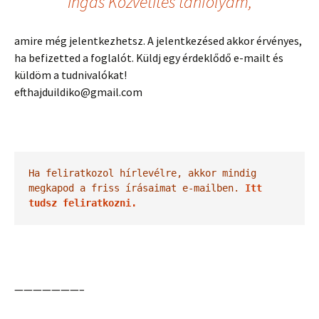
Ingás Közvetítés tanfolyam,
amire még jelentkezhetsz. A jelentkezésed akkor érvényes,
ha befizetted a foglalót. Küldj egy érdeklődő e-mailt és
küldöm a tudnivalókat!
efthajduildiko@gmail.com
Ha feliratkozol hírlevélre, akkor mindig 
megkapod a friss írásaimat e-mailben. 
Itt 
tudsz feliratkozni.
———————–