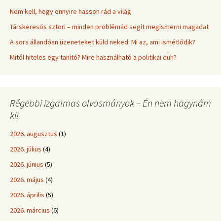
Nem kell, hogy ennyire hasson rád a világ
Társkeresős sztori – minden problémád segít megismerni magadat
A sors állandóan üzeneteket küld neked: Mi az, ami ismétlődik?
Mitől hiteles egy tanító? Mire használható a politikai düh?
Régebbi izgalmas olvasmányok – Én nem hagynám
ki!
2026. augusztus
(1)
2026. július
(4)
2026. június
(5)
2026. május
(4)
2026. április
(5)
2026. március
(6)