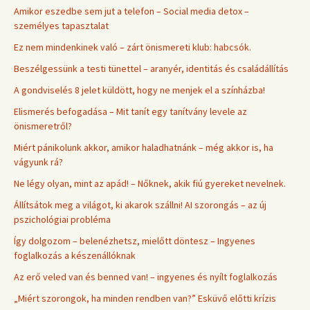
Amikor eszedbe sem jut a telefon – Social media detox –
személyes tapasztalat
Ez nem mindenkinek való – zárt önismereti klub: habcsók.
Beszélgessünk a testi tünettel – aranyér, identitás és családállítás
A gondviselés 8 jelet küldött, hogy ne menjek el a színházba!
Elismerés befogadása – Mit tanít egy tanítvány levele az
önismeretről?
Miért pánikolunk akkor, amikor haladhatnánk – még akkor is, ha
vágyunk rá?
Ne légy olyan, mint az apád! – Nőknek, akik fiú gyereket nevelnek.
Állítsátok meg a világot, ki akarok szállni! AI szorongás – az új
pszichológiai probléma
Így dolgozom – belenézhetsz, mielőtt döntesz – Ingyenes
foglalkozás a készenállóknak
Az erő veled van és benned van! – ingyenes és nyílt foglalkozás
„Miért szorongok, ha minden rendben van?” Esküvő előtti krízis