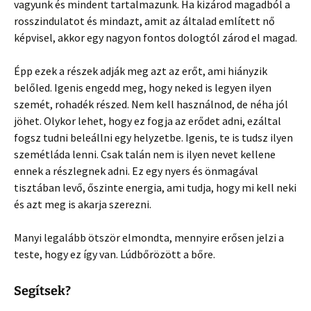
vagyunk és mindent tartalmazunk. Ha kizárod magadból a
rosszindulatot és mindazt, amit az általad említett nő
képvisel, akkor egy nagyon fontos dologtól zárod el magad.
Épp ezek a részek adják meg azt az erőt, ami hiányzik
belőled. Igenis engedd meg, hogy neked is legyen ilyen
szemét, rohadék részed. Nem kell használnod, de néha jól
jöhet. Olykor lehet, hogy ez fogja az erődet adni, ezáltal
fogsz tudni beleállni egy helyzetbe. Igenis, te is tudsz ilyen
szemétláda lenni. Csak talán nem is ilyen nevet kellene
ennek a részlegnek adni. Ez egy nyers és önmagával
tisztában levő, őszinte energia, ami tudja, hogy mi kell neki
és azt meg is akarja szerezni.
Manyi legalább ötször elmondta, mennyire erősen jelzi a
teste, hogy ez így van. Lúdbőrözött a bőre.
Segítsek?