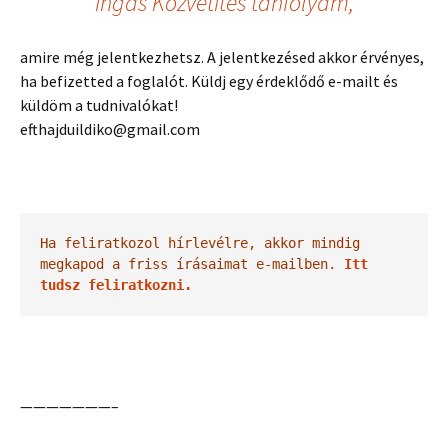
Ingás Közvetítés tanfolyam,
amire még jelentkezhetsz. A jelentkezésed akkor érvényes,
ha befizetted a foglalót. Küldj egy érdeklődő e-mailt és
küldöm a tudnivalókat!
efthajduildiko@gmail.com
Ha feliratkozol hírlevélre, akkor mindig 
megkapod a friss írásaimat e-mailben. 
Itt 
tudsz feliratkozni.
———————–