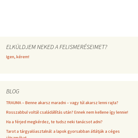
ELKÜLDJEM NEKED A FELISMERÉSEIMET?
Igen, kérem!
BLOG
TRAUMA – Benne akarsz maradni – vagy túl akarsz lenni rajta?
Rosszabbul voltál családállítás után? Ennek nem kellene így lennie!
Ha a férjed megkérdez, te tudsz neki tanácsot adni?
Tarot a tárgyalóasztalnál: a lapok gyorsabban átlátják a céges
játszmákat