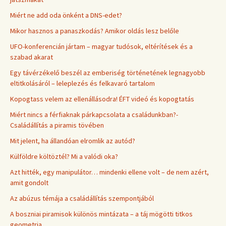
Miért ne add oda önként a DNS-edet?
Mikor hasznos a panaszkodás? Amikor oldás lesz belőle
UFO-konferencián jártam – magyar tudósok, eltérítések és a
szabad akarat
Egy távérzékelő beszél az emberiség történetének legnagyobb
eltitkolásáról – leleplezés és felkavaró tartalom
Kopogtass velem az ellenállásodra! ÉFT videó és kopogtatás
Miért nincs a férfiaknak párkapcsolata a családunkban?-
Családállítás a piramis tövében
Mit jelent, ha állandóan elromlik az autód?
Külföldre költöztél? Mi a valódi oka?
Azt hitték, egy manipulátor… mindenki ellene volt – de nem azért,
amit gondolt
Az abúzus témája a családállítás szempontjából
A boszniai piramisok különös mintázata – a táj mögötti titkos
geometria