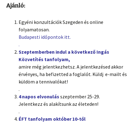
Ajánló:
Egyéni konzultációk Szegeden és online
folyamatosan.
Budapesti időpontok itt.
.
Szeptemberben indul a következő Ingás
Közvetítés tanfolyam,
amire még jelentkezhetsz. A jelentkezésed akkor
érvényes, ha befizetted a foglalót. Küldj e-mailt és
küldöm a tennivalókat!
.
4 napos elvonulás
szeptember 25-29.
Jelentkezz és alakítsunk az életeden!
.
ÉFT tanfolyam október 10-től