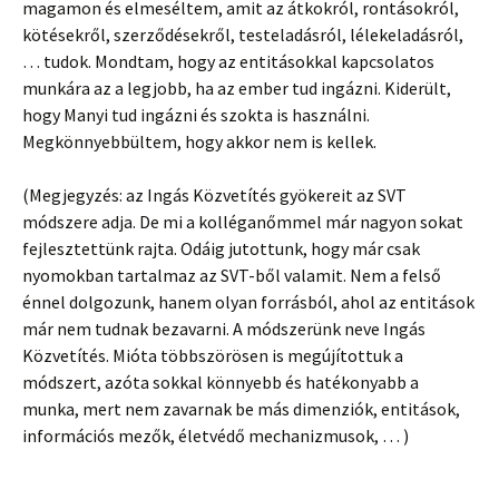
magamon és elmeséltem, amit az átkokról, rontásokról,
kötésekről, szerződésekről, testeladásról, lélekeladásról,
… tudok. Mondtam, hogy az entitásokkal kapcsolatos
munkára az a legjobb, ha az ember tud ingázni. Kiderült,
hogy Manyi tud ingázni és szokta is használni.
Megkönnyebbültem, hogy akkor nem is kellek.
(Megjegyzés: az Ingás Közvetítés gyökereit az SVT
módszere adja. De mi a kolléganőmmel már nagyon sokat
fejlesztettünk rajta. Odáig jutottunk, hogy már csak
nyomokban tartalmaz az SVT-ből valamit. Nem a felső
énnel dolgozunk, hanem olyan forrásból, ahol az entitások
már nem tudnak bezavarni. A módszerünk neve Ingás
Közvetítés. Mióta többszörösen is megújítottuk a
módszert, azóta sokkal könnyebb és hatékonyabb a
munka, mert nem zavarnak be más dimenziók, entitások,
információs mezők, életvédő mechanizmusok, … )