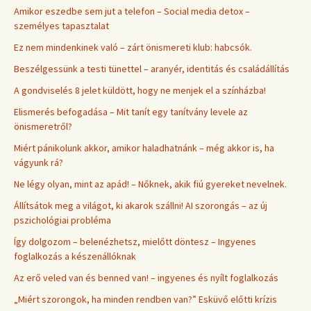
Amikor eszedbe sem jut a telefon – Social media detox –
személyes tapasztalat
Ez nem mindenkinek való – zárt önismereti klub: habcsók.
Beszélgessünk a testi tünettel – aranyér, identitás és családállítás
A gondviselés 8 jelet küldött, hogy ne menjek el a színházba!
Elismerés befogadása – Mit tanít egy tanítvány levele az
önismeretről?
Miért pánikolunk akkor, amikor haladhatnánk – még akkor is, ha
vágyunk rá?
Ne légy olyan, mint az apád! – Nőknek, akik fiú gyereket nevelnek.
Állítsátok meg a világot, ki akarok szállni! AI szorongás – az új
pszichológiai probléma
Így dolgozom – belenézhetsz, mielőtt döntesz – Ingyenes
foglalkozás a készenállóknak
Az erő veled van és benned van! – ingyenes és nyílt foglalkozás
„Miért szorongok, ha minden rendben van?” Esküvő előtti krízis