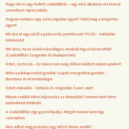
Hogy néz ki egy fedett családállítás – egy első alkalmas résztvevő
személyes tapasztalata
Hogyan rendezz egy zűrös ingatlan ügyet? Oldd meg a mögöttes
ügyet!
Mit árul el egy nőről a policisztás petefészek? PCOS – méltatlan
bánásmód
Mit okoz, ha az őseid másodlagos okoknál fogva házasodtak?
(Családállítás Szegeden és Budapesten)
Üzlet, osztozás – Az Univerzum még időben küldött nekem jeleket!
Néha a párkapcsolati gondok csupán energetikai gondok –
Bioritmus és Kronobiológia
Üzleti elakadás – feltárás és megoldás 5 perc alatt
Milyen családi titkot képviselsz az életeddel? Semmit nem lehet
büntetlenül eltitkolni
A családállítás egy gyorsítópálya. Megéri benne lenni egy
szerepben.
Mire adhat magyarázatot egy előző életes emlék?