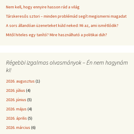
Nem kell, hogy ennyire hasson rád a világ
Társkeresős sztori – minden problémád segít megismerni magadat
A sors állandóan üzeneteket küld neked: Mi az, ami ismétlődik?
Mitől hiteles egy tanító? Mire használható a politikai düh?
Régebbi izgalmas olvasmányok – Én nem hagynám
ki!
2026. augusztus
(1)
2026. július
(4)
2026. június
(5)
2026. május
(4)
2026. április
(5)
2026. március
(6)