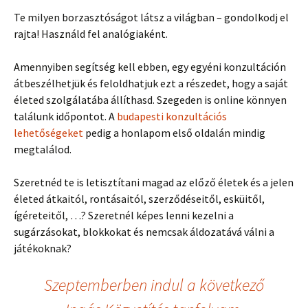
Te milyen borzasztóságot látsz a világban – gondolkodj el
rajta! Használd fel analógiaként.
Amennyiben segítség kell ebben, egy egyéni konzultáción
átbeszélhetjük és feloldhatjuk ezt a részedet, hogy a saját
életed szolgálatába állíthasd. Szegeden is online könnyen
találunk időpontot. A
budapesti konzultációs
lehetőségeket
pedig a honlapom első oldalán mindig
megtalálod.
Szeretnéd te is letisztítani magad az előző életek és a jelen
életed átkaitól, rontásaitól, szerződéseitől, esküitől,
ígéreteitől, …? Szeretnél képes lenni kezelni a
sugárzásokat, blokkokat és nemcsak áldozatává válni a
játékoknak?
Szeptemberben indul a következő