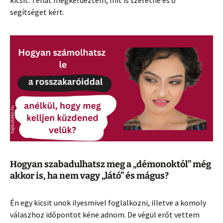
kicsit. Tehát megkérdeztem, mit is szeretne és ő
segítséget kért.
Hogyan szabadulhatsz meg a „démonoktól” még
akkor is, ha nem vagy „látó” és mágus?
Én egy kicsit unok ilyesmivel foglalkozni, illetve a komoly
válaszhoz időpontot kéne adnom. De végül erőt vettem