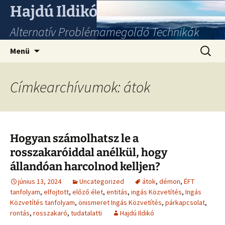
Hajdú Ildikó
Alternatív Problémamegoldó Technikák
Ugrás
Keresés
Menü
a
tartalomhoz
Címkearchívumok: átok
Hogyan számolhatsz le a
rosszakaróiddal anélkül, hogy
állandóan harcolnod kelljen?
június 13, 2024
Uncategorized
átok
,
démon
,
ÉFT
tanfolyam
,
elfojtott
,
előző élet
,
entitás
,
ingás Közvetítés
,
Ingás
Közvetítés tanfolyam
,
önismeret Ingás Közvetítés
,
párkapcsolat
,
rontás
,
rosszakaró
,
tudatalatti
Hajdú Ildikó