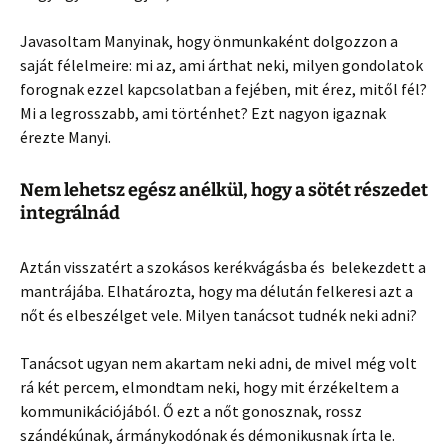
Javasoltam Manyinak, hogy önmunkaként dolgozzon a
saját félelmeire: mi az, ami árthat neki, milyen gondolatok
forognak ezzel kapcsolatban a fejében, mit érez, mitől fél?
Mi a legrosszabb, ami történhet? Ezt nagyon igaznak
érezte Manyi.
Nem lehetsz egész anélkül, hogy a sötét részedet
integrálnád
Aztán visszatért a szokásos kerékvágásba és belekezdett a
mantrájába. Elhatározta, hogy ma délután felkeresi azt a
nőt és elbeszélget vele. Milyen tanácsot tudnék neki adni?
Tanácsot ugyan nem akartam neki adni, de mivel még volt
rá két percem, elmondtam neki, hogy mit érzékeltem a
kommunikációjából. Ő ezt a nőt gonosznak, rossz
szándékúnak, ármánykodónak és démonikusnak írta le.