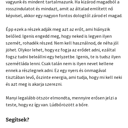
vagyunk és mindent tartalmazunk. Ha kizárod magadból a
rosszindulatot és mindazt, amit az általad említett nő
képvisel, akkor egy nagyon fontos dologtól zárod el magad.
Épp ezek a részek adják meg azt az erőt, ami hiányzik
belőled. Igenis engedd meg, hogy neked is legyen ilyen
szemét, rohadék részed. Nem kell használnod, de néha jól
jöhet. Olykor lehet, hogy ez fogja az erődet adni, ezáltal
fogsz tudni beleállni egy helyzetbe. Igenis, te is tudsz ilyen
szemétláda lenni. Csak talán nem is ilyen nevet kellene
ennek a részlegnek adni. Ez egy nyers és önmagával
tisztában levő, őszinte energia, ami tudja, hogy mi kell neki
és azt meg is akarja szerezni.
Manyi legalább ötször elmondta, mennyire erősen jelzi a
teste, hogy ez így van. Lúdbőrözött a bőre.
Segítsek?