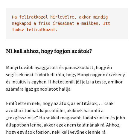
Ha feliratkozol hírlevélre, akkor mindig 
megkapod a friss írásaimat e-mailben. 
Itt 
tudsz feliratkozni.
Mi kell ahhoz, hogy fogjon az átok?
Manyi tovább nyaggatott és panaszkodott, hogy én
segítsek neki. Tudni kell róla, hogy Manyi nagyon érzékeny
és intuitív is egyben. Hihetetlenül jól jelzi a teste, amikor
számára igaz gondolatot hallja.
Említettem neki, hogy az átok, az entitások, … csak
azokhoz tudnak kapcsolódni, akiknek hasonló a
„rezgésszintje”. Ha sokkal magasabb tudatszinten és jobb
állapotban lenne, akkor ezek nem találnának rá. Ahhoz,
hogy egy átok fogjon, neki kell vevőnek lennie rá.