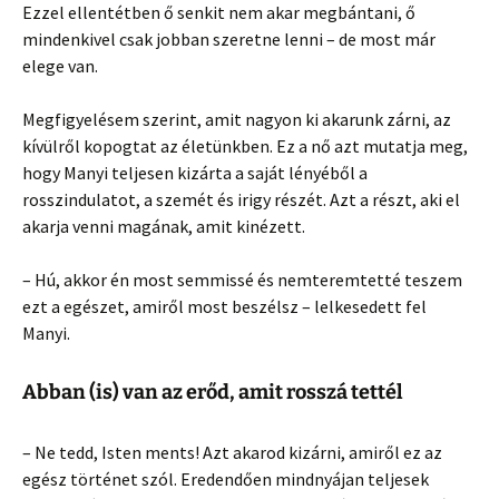
Ezzel ellentétben ő senkit nem akar megbántani, ő
mindenkivel csak jobban szeretne lenni – de most már
elege van.
Megfigyelésem szerint, amit nagyon ki akarunk zárni, az
kívülről kopogtat az életünkben. Ez a nő azt mutatja meg,
hogy Manyi teljesen kizárta a saját lényéből a
rosszindulatot, a szemét és irigy részét. Azt a részt, aki el
akarja venni magának, amit kinézett.
– Hú, akkor én most semmissé és nemteremtetté teszem
ezt a egészet, amiről most beszélsz – lelkesedett fel
Manyi.
Abban (is) van az erőd, amit rosszá tettél
– Ne tedd, Isten ments! Azt akarod kizárni, amiről ez az
egész történet szól. Eredendően mindnyájan teljesek