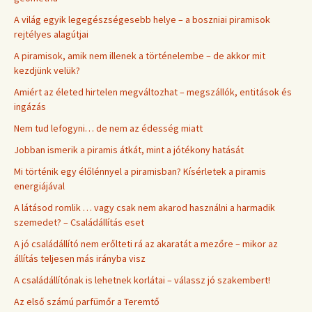
A világ egyik legegészségesebb helye – a boszniai piramisok
rejtélyes alagútjai
A piramisok, amik nem illenek a történelembe – de akkor mit
kezdjünk velük?
Amiért az életed hirtelen megváltozhat – megszállók, entitások és
ingázás
Nem tud lefogyni… de nem az édesség miatt
Jobban ismerik a piramis átkát, mint a jótékony hatását
Mi történik egy élőlénnyel a piramisban? Kísérletek a piramis
energiájával
A látásod romlik … vagy csak nem akarod használni a harmadik
szemedet? – Családállítás eset
A jó családállító nem erőlteti rá az akaratát a mezőre – mikor az
állítás teljesen más irányba visz
A családállítónak is lehetnek korlátai – válassz jó szakembert!
Az első számú parfümőr a Teremtő