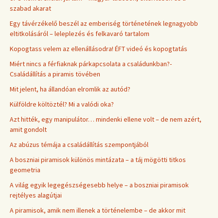
szabad akarat
Egy távérzékelő beszél az emberiség történetének legnagyobb
eltitkolásáról – leleplezés és felkavaró tartalom
Kopogtass velem az ellenállásodra! ÉFT videó és kopogtatás
Miért nincs a férfiaknak párkapcsolata a családunkban?-
Családállítás a piramis tövében
Mit jelent, ha állandóan elromlik az autód?
Külföldre költöztél? Mi a valódi oka?
Azt hitték, egy manipulátor… mindenki ellene volt – de nem azért,
amit gondolt
Az abúzus témája a családállítás szempontjából
A boszniai piramisok különös mintázata – a táj mögötti titkos
geometria
A világ egyik legegészségesebb helye – a boszniai piramisok
rejtélyes alagútjai
A piramisok, amik nem illenek a történelembe – de akkor mit