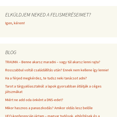
ELKÜLDJEM NEKED A FELISMERÉSEIMET?
Igen, kérem!
BLOG
TRAUMA – Benne akarsz maradni – vagy túl akarsz lenni rajta?
Rosszabbul voltál családállítás után? Ennek nem kellene így lennie!
Ha a férjed megkérdez, te tudsz neki tanácsot adni?
Tarot a tárgyalóasztalnál: a lapok gyorsabban átlátják a céges
játszmákat
Miért ne add oda önként a DNS-edet?
Mikor hasznos a panaszkodás? Amikor oldás lesz belőle
UFO-konferencián jártam – magyar tudósok, eltérítések és a