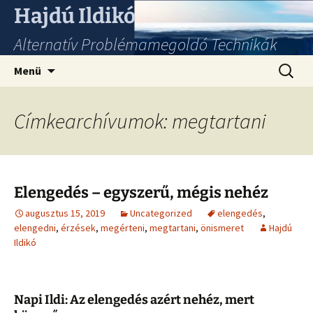
Hajdú Ildikó
Alternatív Problémamegoldó Technikák
Ugrás
Keresés
Menü
a
tartalomhoz
Címkearchívumok: megtartani
Elengedés – egyszerű, mégis nehéz
augusztus 15, 2019
Uncategorized
elengedés
,
elengedni
,
érzések
,
megérteni
,
megtartani
,
önismeret
Hajdú
Ildikó
Napi Ildi: Az elengedés azért nehéz, mert