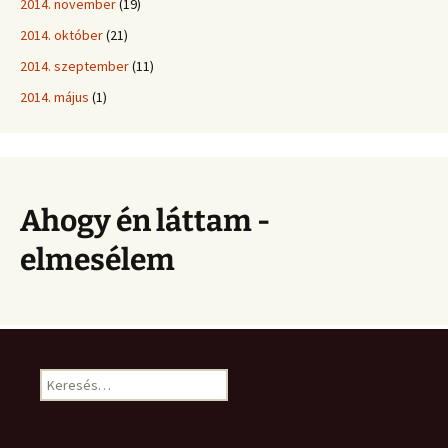
2014. november
(19)
2014. október
(21)
2014. szeptember
(11)
2014. május
(1)
Ahogy én láttam -
elmesélem
Keresés: