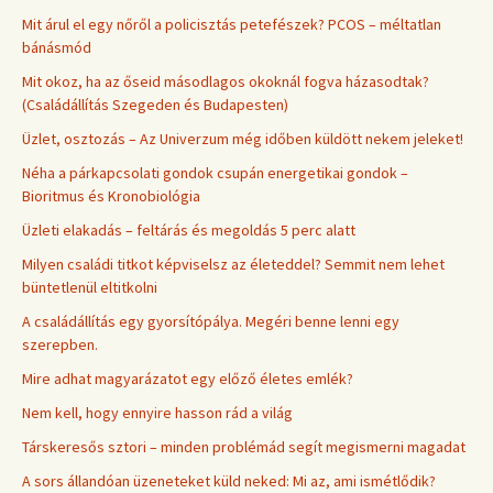
Mit árul el egy nőről a policisztás petefészek? PCOS – méltatlan
bánásmód
Mit okoz, ha az őseid másodlagos okoknál fogva házasodtak?
(Családállítás Szegeden és Budapesten)
Üzlet, osztozás – Az Univerzum még időben küldött nekem jeleket!
Néha a párkapcsolati gondok csupán energetikai gondok –
Bioritmus és Kronobiológia
Üzleti elakadás – feltárás és megoldás 5 perc alatt
Milyen családi titkot képviselsz az életeddel? Semmit nem lehet
büntetlenül eltitkolni
A családállítás egy gyorsítópálya. Megéri benne lenni egy
szerepben.
Mire adhat magyarázatot egy előző életes emlék?
Nem kell, hogy ennyire hasson rád a világ
Társkeresős sztori – minden problémád segít megismerni magadat
A sors állandóan üzeneteket küld neked: Mi az, ami ismétlődik?