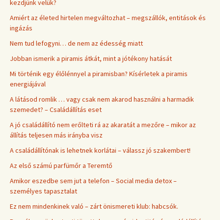
kezdjünk velük?
Amiért az életed hirtelen megváltozhat – megszállók, entitások és
ingázás
Nem tud lefogyni… de nem az édesség miatt
Jobban ismerik a piramis átkát, mint a jótékony hatását
Mi történik egy élőlénnyel a piramisban? Kísérletek a piramis
energiájával
A látásod romlik … vagy csak nem akarod használni a harmadik
szemedet? – Családállítás eset
A jó családállító nem erőlteti rá az akaratát a mezőre – mikor az
állítás teljesen más irányba visz
A családállítónak is lehetnek korlátai – válassz jó szakembert!
Az első számú parfümőr a Teremtő
Amikor eszedbe sem jut a telefon – Social media detox –
személyes tapasztalat
Ez nem mindenkinek való – zárt önismereti klub: habcsók.