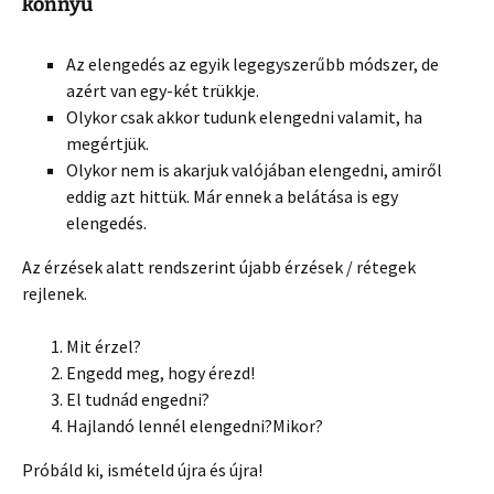
könnyű
Az elengedés az egyik legegyszerűbb módszer, de
azért van egy-két trükkje.
Olykor csak akkor tudunk elengedni valamit, ha
megértjük.
Olykor nem is akarjuk valój
ában elengedni, amiről
eddig azt hittük. Már ennek a belátása is egy
elengedés.
Az érzések alatt rendszerint újabb érzések / rétegek
rejlenek.
Mit érzel?
Engedd meg, hogy érezd!
El tudnád engedni?
Hajlandó lennél elengedni?Mikor?
Próbáld ki, ismételd újra és újra!