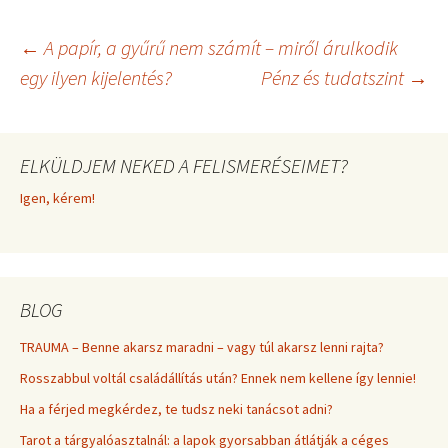
i
b
e
l
t
o
r
t
o
e
Bejegyzés
←
A papír, a gyűrű nem számít – miről árulkodik
e
k
s
r
t
egy ilyen kijelentés?
Pénz és tudatszint
→
)
navigáció
ELKÜLDJEM NEKED A FELISMERÉSEIMET?
Igen, kérem!
BLOG
TRAUMA – Benne akarsz maradni – vagy túl akarsz lenni rajta?
Rosszabbul voltál családállítás után? Ennek nem kellene így lennie!
Ha a férjed megkérdez, te tudsz neki tanácsot adni?
Tarot a tárgyalóasztalnál: a lapok gyorsabban átlátják a céges