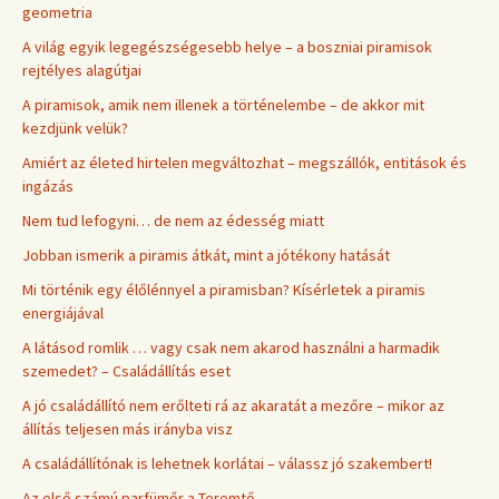
geometria
A világ egyik legegészségesebb helye – a boszniai piramisok
rejtélyes alagútjai
A piramisok, amik nem illenek a történelembe – de akkor mit
kezdjünk velük?
Amiért az életed hirtelen megváltozhat – megszállók, entitások és
ingázás
Nem tud lefogyni… de nem az édesség miatt
Jobban ismerik a piramis átkát, mint a jótékony hatását
Mi történik egy élőlénnyel a piramisban? Kísérletek a piramis
energiájával
A látásod romlik … vagy csak nem akarod használni a harmadik
szemedet? – Családállítás eset
A jó családállító nem erőlteti rá az akaratát a mezőre – mikor az
állítás teljesen más irányba visz
A családállítónak is lehetnek korlátai – válassz jó szakembert!
Az első számú parfümőr a Teremtő