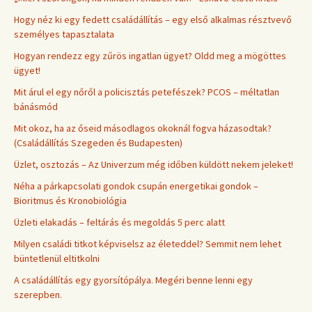
Hogy néz ki egy fedett családállítás – egy első alkalmas résztvevő
személyes tapasztalata
Hogyan rendezz egy zűrös ingatlan ügyet? Oldd meg a mögöttes
ügyet!
Mit árul el egy nőről a policisztás petefészek? PCOS – méltatlan
bánásmód
Mit okoz, ha az őseid másodlagos okoknál fogva házasodtak?
(Családállítás Szegeden és Budapesten)
Üzlet, osztozás – Az Univerzum még időben küldött nekem jeleket!
Néha a párkapcsolati gondok csupán energetikai gondok –
Bioritmus és Kronobiológia
Üzleti elakadás – feltárás és megoldás 5 perc alatt
Milyen családi titkot képviselsz az életeddel? Semmit nem lehet
büntetlenül eltitkolni
A családállítás egy gyorsítópálya. Megéri benne lenni egy
szerepben.