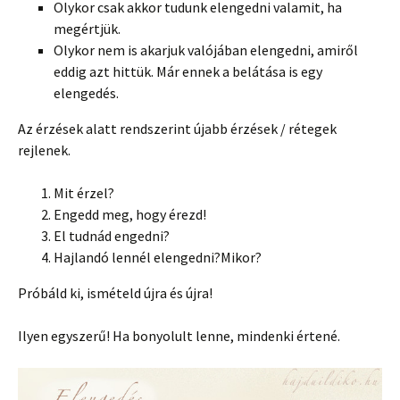
Olykor csak akkor tudunk elengedni valamit, ha
megértjük.
Olykor nem is akarjuk valój
ában elengedni, amiről
eddig azt hittük. Már ennek a belátása is egy
elengedés.
Az érzések alatt rendszerint újabb érzések / rétegek
rejlenek.
Mit érzel?
Engedd meg, hogy érezd!
El tudnád engedni?
Hajlandó lennél elengedni?Mikor?
Próbáld ki, ismételd újra és újra!
Ilyen egyszerű! Ha bonyolult lenne, mindenki értené.