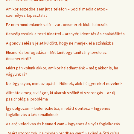
Amikor eszedbe sem jut a telefon – Social media detox –
személyes tapasztalat
Ez nem mindenkinek való – zárt önismereti klub: habcsók.
Beszélgessünk a testi tünettel – aranyér, identitás és családállítás
A gondviselés 8 jelet küldött, hogy ne menjek el a színházba!
Elismerés befogadása – Mit tanít egy tanítvány levele az
önismeretről?
Miért pánikolunk akkor, amikor haladhatnánk – még akkor is, ha
vágyunk rá?
Ne légy olyan, mint az apád! – Nőknek, akik fiú gyereket nevelnek.
Állítsátok meg a világot, ki akarok szállni! AI szorongás – az új
pszichológiai probléma
Így dolgozom – belenézhetsz, mielőtt döntesz – Ingyenes
foglalkozás a készenállóknak
Az erő veled van és benned van! – ingyenes és nyílt foglalkozás
„Miért szorongok, ha minden rendben van?” Esküvő előtti krízis