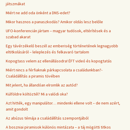
játszmákat
Miért ne add oda önként a DNS-edet?
Mikor hasznos a panaszkodás? Amikor oldás lesz belőle
UFO-konferencián jártam – magyar tudósok, eltérítések és a
szabad akarat
Egy távérzékelő beszél az emberiség történetének legnagyobb
eltitkolásáról – leleplezés és felkavaró tartalom
Kopogtass velem az ellenállásodra! ÉFT videó és kopogtatás
Miért nincs a férfiaknak párkapcsolata a családunkban?-
Családállítás a piramis tövében
Mit jelent, ha állandóan elromlik az autód?
Külföldre költöztél? Mi a valódi oka?
Azt hitték, egy manipulátor… mindenki ellene volt – de nem azért,
amit gondolt
Az abúzus témája a családállítás szempontjából
A boszniai piramisok különös mintázata – a táj mögötti titkos