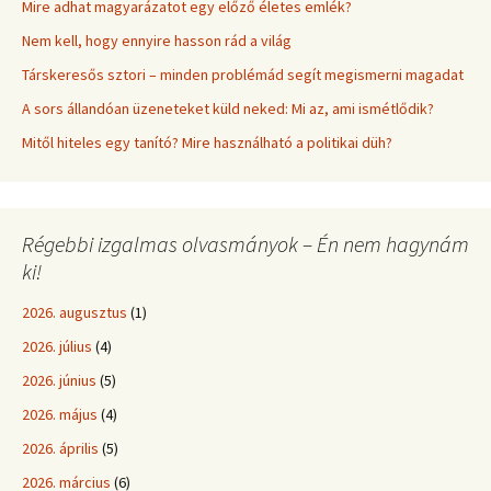
Mire adhat magyarázatot egy előző életes emlék?
Nem kell, hogy ennyire hasson rád a világ
Társkeresős sztori – minden problémád segít megismerni magadat
A sors állandóan üzeneteket küld neked: Mi az, ami ismétlődik?
Mitől hiteles egy tanító? Mire használható a politikai düh?
Régebbi izgalmas olvasmányok – Én nem hagynám
ki!
2026. augusztus
(1)
2026. július
(4)
2026. június
(5)
2026. május
(4)
2026. április
(5)
2026. március
(6)