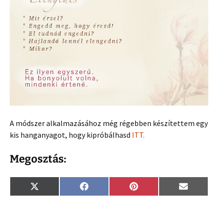
A módszer alkalmazásához még régebben készítettem egy
kis hanganyagot, hogy kipróbálhasd
ITT.
Megosztás:
Share
Share
Share
Share
X
F
P
E
on
on
on
on
(
a
i
m
T
c
n
a
w
e
t
i