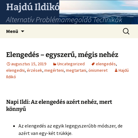
Hajdú Ildikó
Alternatív Problémamegoldó Technikák
Ugrás
Keresés
Menü
a
tartalomhoz
Elengedés – egyszerű, mégis nehéz
augusztus 15, 2019
Uncategorized
elengedés
,
elengedni
,
érzések
,
megérteni
,
megtartani
,
önismeret
Hajdú
Ildikó
Napi Ildi: Az elengedés azért nehéz, mert
könnyű
Az elengedés az egyik legegyszerűbb módszer, de
azért van egy-két trükkje.