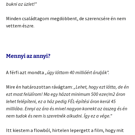
bukni az üzlet!”
Minden családtagom megdöbbent, de szerencsére én nem
vettem észre.
Mennyi az annyi?
A férfi azt mondta
„úgy láttam 40 millióért árulják”.
Mire én határozottan rávágtam:
„Lehet, hogy ezt látta, de én
ezt most felülírom! Ma egy házat minimum 500 ezer/m2 áron
lehet felépíteni, ez a ház pedig FÉL-építési áron kerül 45
millióba. Ennyi az ára és mivel nagyon korrekt az összeg és én
nem tudok és nem is szeretnék alkudni. Így ez a vége.”
Itt kiestem a flowból, hirtelen lepergett a film, hogy mit