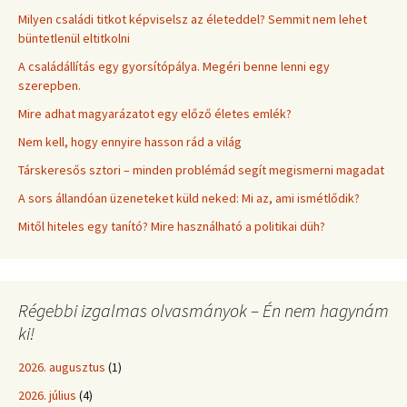
Milyen családi titkot képviselsz az életeddel? Semmit nem lehet
büntetlenül eltitkolni
A családállítás egy gyorsítópálya. Megéri benne lenni egy
szerepben.
Mire adhat magyarázatot egy előző életes emlék?
Nem kell, hogy ennyire hasson rád a világ
Társkeresős sztori – minden problémád segít megismerni magadat
A sors állandóan üzeneteket küld neked: Mi az, ami ismétlődik?
Mitől hiteles egy tanító? Mire használható a politikai düh?
Régebbi izgalmas olvasmányok – Én nem hagynám
ki!
2026. augusztus
(1)
2026. július
(4)