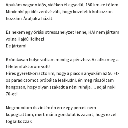
Apukám nagyon idős, vidéken él egyedül, 150 km-re tőlem.
Mindenképp időszerűvé vált, hogy közelebb költözzön
hozzám. Áruljuk a házát.
Ez nekem egy óriási stresszhelyzet lenne, HA! nem jártam
volna Hajdú Ildihez!
De jártam!
Krónikusan hülye voltam mindig a pénzhez. Az alku meg a
félelemfaktorom volt!
Híres gyerekkori sztorim, hogy a piacon anyukám az 50 Ft-
os paradicsomot próbálta lealkudni, én meg rászóltam
hangosan, hogy olyan szakadt a néni ruhája…. adjál neki
70-et!
Megmondom őszintén én erre egy percet nem
kopogtattam, mert már a gondolat is zavart, hogy ezzel
foglalkozzak.