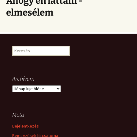
Ahogy én láttam -
elmesélem
Keresés:
Archívum
Archívum
Meta
Bejelentkezés
Bejegyzések hírcsatorna