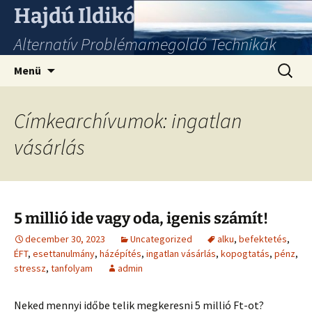
Hajdú Ildikó
Alternatív Problémamegoldó Technikák
Ugrás
Keresés
Menü
a
tartalomhoz
Címkearchívumok: ingatlan
vásárlás
5 millió ide vagy oda, igenis számít!
december 30, 2023
Uncategorized
alku
,
befektetés
,
ÉFT
,
esettanulmány
,
házépítés
,
ingatlan vásárlás
,
kopogtatás
,
pénz
,
stressz
,
tanfolyam
admin
Neked mennyi időbe telik megkeresni 5 millió Ft-ot?