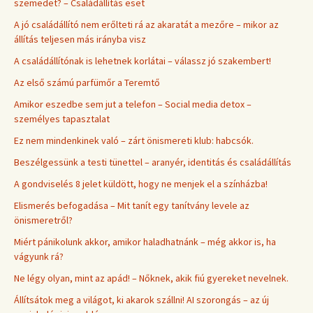
szemedet? – Családállítás eset
A jó családállító nem erőlteti rá az akaratát a mezőre – mikor az
állítás teljesen más irányba visz
A családállítónak is lehetnek korlátai – válassz jó szakembert!
Az első számú parfümőr a Teremtő
Amikor eszedbe sem jut a telefon – Social media detox –
személyes tapasztalat
Ez nem mindenkinek való – zárt önismereti klub: habcsók.
Beszélgessünk a testi tünettel – aranyér, identitás és családállítás
A gondviselés 8 jelet küldött, hogy ne menjek el a színházba!
Elismerés befogadása – Mit tanít egy tanítvány levele az
önismeretről?
Miért pánikolunk akkor, amikor haladhatnánk – még akkor is, ha
vágyunk rá?
Ne légy olyan, mint az apád! – Nőknek, akik fiú gyereket nevelnek.
Állítsátok meg a világot, ki akarok szállni! AI szorongás – az új