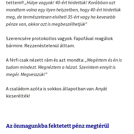
tettem!!
„Hülye vagyok! 40-ért hirdettük! Korábban azt
mondtam volna egy ilyen helyzetben, hogy 40-ért hirdettük
meg, de természetesen elviheti 35-ért vagy ha kevesebb
pénze van, akkor azt is megbeszélhetjük”
Szerencsére protokollos vagyok. Fapofával reagálok
bármire. Rezzenéstelenül álltam.
A férfi csak nézett rám és azt mondta:
„Megértem és én is
tudom mindezt. Megnéztem a házat. Szerintem ennyit is
megér. Megvesszük!”
A családom azóta is sokkos állapotban van. Anyát
kicserélték!
Az önmagunkba fektetett pénz megtérül