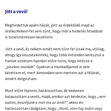
Jött a vevő!
Meghirdettük apám házát, jött az érdeklődő majd az
áralku.Nekem fel sem tűnt, hogy már a hirdetés feladását
is tünetmentesen kezeltem.
Jött a vevő, és nekem ismét nem tűnt fel (csak ma, utólag,
ahogy így visszatekintek), hogy több évtizeden keresztül a
fiamat szoktam ilyenkor előre tolni, hogy intézze a
„piszkos munkát”. Gyakran a munkadíjamat is vele
kérettem el, mert kimondani sem mertem azt a félárat,
amiért dolgoztam.
Most előre léptem, határozottan, de kedvesen
kalauzoltam a vevőt, majd, amikor azt kérdezte, hogy
„nem
tudom, beszéljünk-e már ma az árról?”
akkor én
határozottan rávágtam, hogy:
„Naná, ezen fog múlni vagy