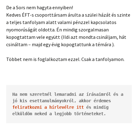
De a Sors nem hagyta ennyiben!
Kedves ÉFT-s csoporttársam árulta a szülei házát és szinte
a teljes tanfolyam alatt valami pénzzel kapcsolatos
nyomorúságát oldotta. Én mindig szorgalmasan
kopogtattam vele együtt (Ildi azt mondta csináljam, hát
csináltam – majd egy évig kopogtattunk a témára ).
Többet nem is foglalkoztam ezzel. Csak a tanfolyamon.
Ha nem szeretnél lemaradni az írásaimról és a 
jó kis esettanulmányokról, akkor érdemes 
feliratkozni a hírlevélre itt
 és mindig 
elküldöm neked a legjobb történeteket.