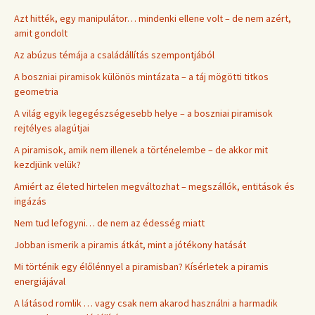
Azt hitték, egy manipulátor… mindenki ellene volt – de nem azért,
amit gondolt
Az abúzus témája a családállítás szempontjából
A boszniai piramisok különös mintázata – a táj mögötti titkos
geometria
A világ egyik legegészségesebb helye – a boszniai piramisok
rejtélyes alagútjai
A piramisok, amik nem illenek a történelembe – de akkor mit
kezdjünk velük?
Amiért az életed hirtelen megváltozhat – megszállók, entitások és
ingázás
Nem tud lefogyni… de nem az édesség miatt
Jobban ismerik a piramis átkát, mint a jótékony hatását
Mi történik egy élőlénnyel a piramisban? Kísérletek a piramis
energiájával
A látásod romlik … vagy csak nem akarod használni a harmadik