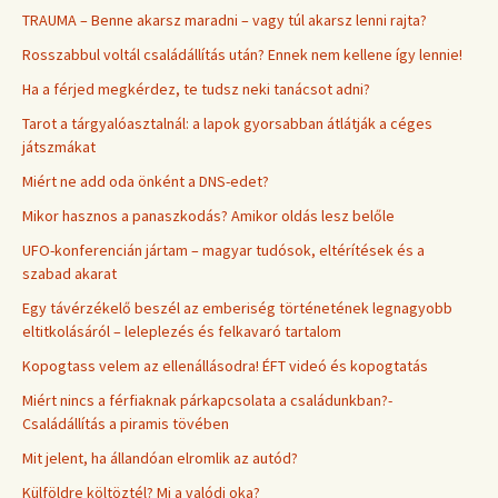
TRAUMA – Benne akarsz maradni – vagy túl akarsz lenni rajta?
Rosszabbul voltál családállítás után? Ennek nem kellene így lennie!
Ha a férjed megkérdez, te tudsz neki tanácsot adni?
Tarot a tárgyalóasztalnál: a lapok gyorsabban átlátják a céges
játszmákat
Miért ne add oda önként a DNS-edet?
Mikor hasznos a panaszkodás? Amikor oldás lesz belőle
UFO-konferencián jártam – magyar tudósok, eltérítések és a
szabad akarat
Egy távérzékelő beszél az emberiség történetének legnagyobb
eltitkolásáról – leleplezés és felkavaró tartalom
Kopogtass velem az ellenállásodra! ÉFT videó és kopogtatás
Miért nincs a férfiaknak párkapcsolata a családunkban?-
Családállítás a piramis tövében
Mit jelent, ha állandóan elromlik az autód?
Külföldre költöztél? Mi a valódi oka?