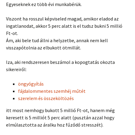
Egyeseknek ez több évi munkabérük.
Viszont ha rosszul képviseled magad, amikor eladod az
ingatlanodat, akkor 5 perc alatt is el tudsz bukni 5 millió
Ft-ot.
Ám, aki bele tud állni a helyzetbe, annak nem kell
visszapótolnia az elbukott ötmillát.
Iza, aki rendszeresen beszámol a kopogtatás okozta
sikereiről:
öngyógyítás
fájdalommentes szemhéj műtét
szerelem és összeköltözés
itt most nemhogy bukott 5 millió Ft-ot, hanem még
keresett is 5 milliót 5 perc alatt (pusztán azzal hogy
elmúlasztotta az áralku hoz fűződő stresszét).