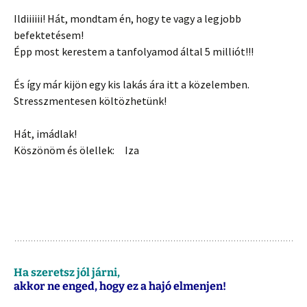
Ildiiiiii! Hát, mondtam én, hogy te vagy a legjobb
befektetésem!
Épp most kerestem a tanfolyamod által 5 milliót!!!
És így már kijön egy kis lakás ára itt a közelemben.
Stresszmentesen költözhetünk!
Hát, imádlak!
Köszönöm és ölellek: Iza
Ha szeretsz jól járni,
akkor ne enged, hogy ez a hajó elmenjen!