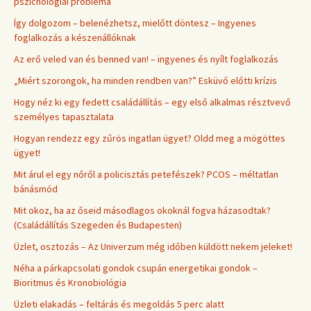
pszichológiai probléma
Így dolgozom – belenézhetsz, mielőtt döntesz – Ingyenes
foglalkozás a készenállóknak
Az erő veled van és benned van! – ingyenes és nyílt foglalkozás
„Miért szorongok, ha minden rendben van?” Esküvő előtti krízis
Hogy néz ki egy fedett családállítás – egy első alkalmas résztvevő
személyes tapasztalata
Hogyan rendezz egy zűrös ingatlan ügyet? Oldd meg a mögöttes
ügyet!
Mit árul el egy nőről a policisztás petefészek? PCOS – méltatlan
bánásmód
Mit okoz, ha az őseid másodlagos okoknál fogva házasodtak?
(Családállítás Szegeden és Budapesten)
Üzlet, osztozás – Az Univerzum még időben küldött nekem jeleket!
Néha a párkapcsolati gondok csupán energetikai gondok –
Bioritmus és Kronobiológia
Üzleti elakadás – feltárás és megoldás 5 perc alatt