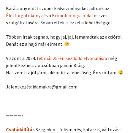
Karácsony előtt szuper kedvezményeket adtunk az
Életforgatókönyv
és a
Kronobiológia oldal
összes
szolgáltatására. Sokan éltek is ezzel a lehetőséggel.
Többen írtak tegnap, hogy jaj, jaj, lemaradtak az akcióról.
Dehát ez a hajó már elment.
Viszont a 2024.
február 25-én kezdődő elvonulásra
még
jelentkezhetsz olcsóbban január 8-áig.
Ha szeretsz jól járni, akkor itt a lehetőség. Én szóltam.
Jelentkezés: idamakra@gmail.com
————-
Családállítás
Szegeden – felismerés, katarzis, változás!