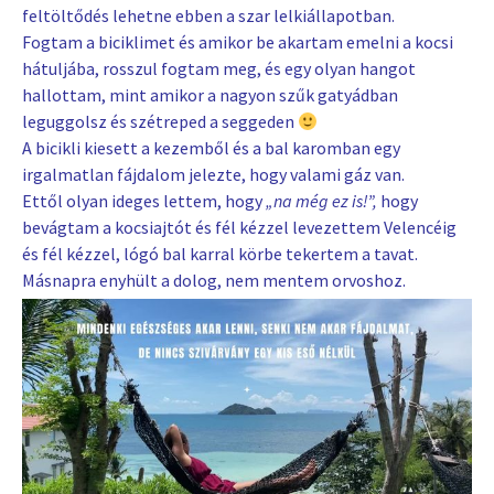
feltöltődés lehetne ebben a szar lelkiállapotban.
Fogtam a biciklimet és amikor be akartam emelni a kocsi
hátuljába, rosszul fogtam meg, és egy olyan hangot
hallottam, mint amikor a nagyon szűk gatyádban
leguggolsz és szétreped a seggeden
A bicikli kiesett a kezemből és a bal karomban egy
irgalmatlan fájdalom jelezte, hogy valami gáz van.
Ettől olyan ideges lettem, hogy
„na még ez is!”,
hogy
bevágtam a kocsiajtót és fél kézzel levezettem Velencéig
és fél kézzel, lógó bal karral körbe tekertem a tavat.
Másnapra enyhült a dolog, nem mentem orvoshoz.