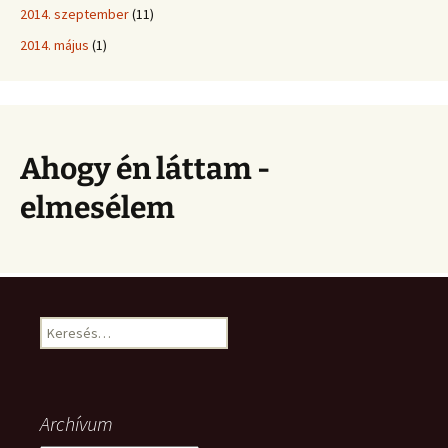
2014. szeptember
(11)
2014. május
(1)
Ahogy én láttam -
elmesélem
Keresés:
Archívum