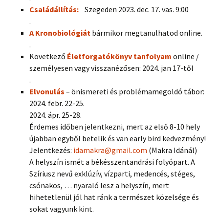
Családállítás:
Szegeden 2023. dec. 17. vas. 9:00
.
A Kronobiológiát
bármikor megtanulhatod online.
.
Következő
Életforgatókönyv tanfolyam
online /
személyesen vagy visszanézősen: 2024. jan 17-től
.
Elvonulás
– önismereti és problémamegoldó tábor:
2024. febr. 22-25.
2024. ápr. 25-28.
Érdemes időben jelentkezni, mert az első 8-10 hely
újabban egyből betelik és van early bird kedvezmény!
Jelentkezés:
idamakra@gmail.com
(Makra Idánál)
A helyszín ismét a békésszentandrási folyópart. A
Szíriusz nevű exklúzív, vízparti, medencés, stéges,
csónakos, … nyaraló lesz a helyszín, mert
hihetetlenül jól hat ránk a természet közelsége és
sokat vagyunk kint.