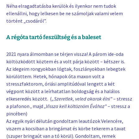
Néha elragadtatásba kerülök és ilyenkor nem tudok
ellenállni, hogy lelkesen be ne számoljak valami velem
történt „csodáról”.
A régóta tartó feszültség és a baleset
2021 nyara álmomban se térjen vissza! A párom ide-oda
költözködött köztem és a volt párja között – kétszer is.
Az idegeim rongyokban lógtak, foszlányokban lebegtek
körülöttem. Hetek, hónapok óta maxon volt a
stresszfaktorom, óriási amplitúdóval lengett a két
végpont között a leírhatatlan boldogság és a halálos
elkeseredés között. (
„Szeretlek, veled akarok élni”
– stressz
a plafonon , majd
„Vissza kell költöznöm Évához”
– stressz a
pincében)
Az egyik nyári délután gondoltam leautózok Velencére,
viszem a kocsiban a bringámat és körbe tekerem a tavat
(szuper bringaút van a tó körül). Gondoltam, remek