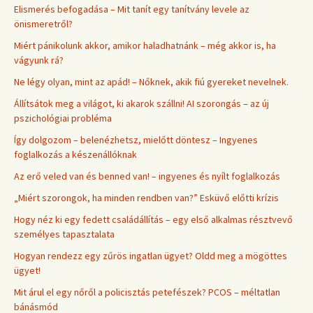
Elismerés befogadása – Mit tanít egy tanítvány levele az
önismeretről?
Miért pánikolunk akkor, amikor haladhatnánk – még akkor is, ha
vágyunk rá?
Ne légy olyan, mint az apád! – Nőknek, akik fiú gyereket nevelnek.
Állítsátok meg a világot, ki akarok szállni! AI szorongás – az új
pszichológiai probléma
Így dolgozom – belenézhetsz, mielőtt döntesz – Ingyenes
foglalkozás a készenállóknak
Az erő veled van és benned van! – ingyenes és nyílt foglalkozás
„Miért szorongok, ha minden rendben van?” Esküvő előtti krízis
Hogy néz ki egy fedett családállítás – egy első alkalmas résztvevő
személyes tapasztalata
Hogyan rendezz egy zűrös ingatlan ügyet? Oldd meg a mögöttes
ügyet!
Mit árul el egy nőről a policisztás petefészek? PCOS – méltatlan
bánásmód