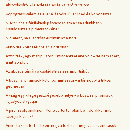
eltitkolásáról – leleplezés és felkavaró tartalom
Kopogtass velem az ellenállásodra! ÉFT videó és kopogtatás
Miért nincs a férfiaknak párkapcsolata a családunkban?-
Családállítás a piramis tövében
Mit jelent, ha állandóan elromlik az autód?
Külföldre költöztél? Mi a valódi oka?
Azt hitték, egy manipulátor… mindenki ellene volt – de nem azért,
amit gondolt
Az abúzus témája a családállítás szempontjából
A boszniai piramisok különös mintázata – a táj mögötti titkos
geometria
A világ egyik legegészségesebb helye – a boszniai piramisok
rejtélyes alagútjai
A piramisok, amik nem illenek a történelembe – de akkor mit
kezdjünk velük?
Amiért az életed hirtelen megváltozhat – megszállók, entitások és