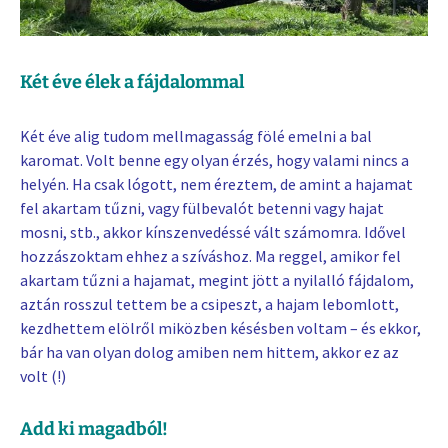
Két éve élek a fájdalommal
Két éve alig tudom mellmagasság fölé emelni a bal
karomat. Volt benne egy olyan érzés, hogy valami nincs a
helyén. Ha csak lógott, nem éreztem, de amint a hajamat
fel akartam tűzni, vagy fülbevalót betenni vagy hajat
mosni, stb., akkor kínszenvedéssé vált számomra. Idővel
hozzászoktam ehhez a szíváshoz. Ma reggel, amikor fel
akartam tűzni a hajamat, megint jött a nyilalló fájdalom,
aztán rosszul tettem be a csipeszt, a hajam lebomlott,
kezdhettem elölről miközben késésben voltam – és ekkor,
bár ha van olyan dolog amiben nem hittem, akkor ez az
volt (!)
Add ki magadból!