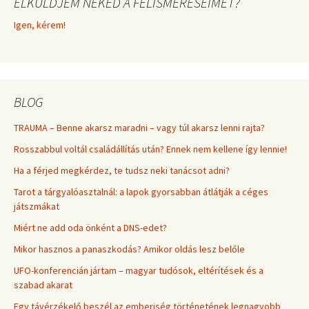
ELKÜLDJEM NEKED A FELISMERÉSEIMET?
Igen, kérem!
BLOG
TRAUMA – Benne akarsz maradni – vagy túl akarsz lenni rajta?
Rosszabbul voltál családállítás után? Ennek nem kellene így lennie!
Ha a férjed megkérdez, te tudsz neki tanácsot adni?
Tarot a tárgyalóasztalnál: a lapok gyorsabban átlátják a céges
játszmákat
Miért ne add oda önként a DNS-edet?
Mikor hasznos a panaszkodás? Amikor oldás lesz belőle
UFO-konferencián jártam – magyar tudósok, eltérítések és a
szabad akarat
Egy távérzékelő beszél az emberiség történetének legnagyobb