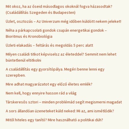
Mit okoz, ha az őseid másodlagos okoknál fogva házasodtak?
(Családállítás Szegeden és Budapesten)
Üzlet, osztozás – Az Univerzum még időben küldött nekem jeleket!
Néha a párkapcsolati gondok csupán energetikai gondok –
Bioritmus és Kronobiológia
Üzleti elakadás – feltárás és megoldás 5 perc alatt
Milyen családi titkot képviselsz az életeddel? Semmit nem lehet
büntetlenül eltitkolni
A családállítás egy gyorsítópálya. Megéri benne lenni egy
szerepben.
Mire adhat magyarázatot egy előző életes emlék?
Nem kell, hogy ennyire hasson rád a világ
Társkeresős sztori – minden problémád segít megismerni magadat
A sors állandóan üzeneteket küld neked: Mi az, ami ismétlődik?
Mitől hiteles egy tanító? Mire használható a politikai düh?