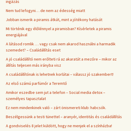
ingázás
Nem tud lefogyni… de nem az édesség miatt
Jobban ismerik a piramis átkát, mint a jótékony hatását
Mi történik egy élőlénnyel a piramisban? Kísérletek a piramis
energiájával
A látásod romlik … vagy csak nem akarod használni a harmadik
szemedet? – Családállítás eset
A jó családállító nem erőlteti rá az akaratát a mezőre – mikor az
állítás teljesen más irányba visz
A családállítónak is lehetnek korlátai – válassz jó szakembert!
Az első számú parfümőr a Teremtő
Amikor eszedbe sem jut a telefon – Social media detox –
személyes tapasztalat
Ez nem mindenkinek való – zárt önismereti klub: habcsók.
Beszélgessünk a testi tünettel – aranyér, identitás és családállítás
A gondviselés 8 jelet küldött, hogy ne menjek el a színházba!