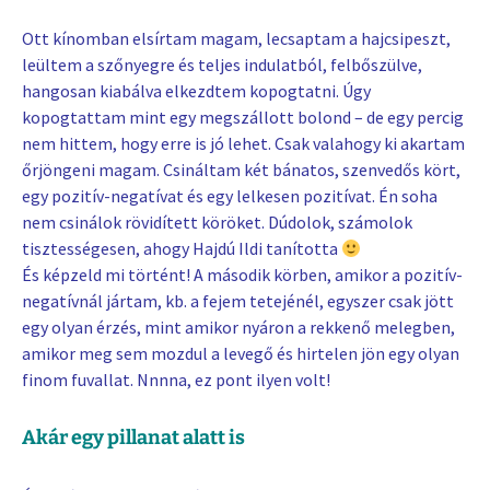
Ott kínomban elsírtam magam, lecsaptam a hajcsipeszt,
leültem a szőnyegre és teljes indulatból, felbőszülve,
hangosan kiabálva elkezdtem kopogtatni. Úgy
kopogtattam mint egy megszállott bolond – de egy percig
nem hittem, hogy erre is jó lehet. Csak valahogy ki akartam
őrjöngeni magam. Csináltam két bánatos, szenvedős kört,
egy pozitív-negatívat és egy lelkesen pozitívat. Én soha
nem csinálok rövidített köröket. Dúdolok, számolok
tisztességesen, ahogy Hajdú Ildi tanította
És képzeld mi történt! A második körben, amikor a pozitív-
negatívnál jártam, kb. a fejem tetejénél, egyszer csak jött
egy olyan érzés, mint amikor nyáron a rekkenő melegben,
amikor meg sem mozdul a levegő és hirtelen jön egy olyan
finom fuvallat. Nnnna, ez pont ilyen volt!
Akár egy pillanat alatt is