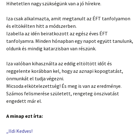
Hihetetlen nagy szükségünk van a jó hírekre.
Iza csak alkalmazta, amit megtanult az ÉFT tanfolyamon
és eltökélten hitt a módszerben.
Izabella az idén beiratkozott az egész éves ÉFT
tanfolyamra. Minden hónapban egy napot együtt tanulunk,
oldunk és mindig katarzisban van részünk.
Iza valóban kihasználta az eddig eltöltött időt és
reggelente korábban kel, hogy az aznapi kopogtatást,
önmunkát el tudja végezni.
Micsoda elkötelezettség! És meg is van az eredménye.
Számos felismerése született, rengeteg önszivatást
engedett már el.
A minap ezt írta:
„Ildi Kedves!