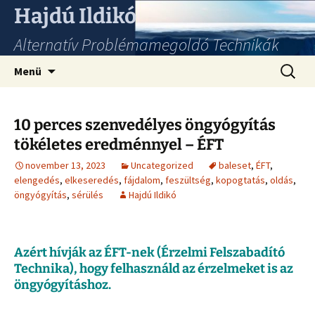
Hajdú Ildikó
Alternatív Problémamegoldó Technikák
Ugrás
Keresés
Menü
a
tartalomhoz
10 perces szenvedélyes öngyógyítás
tökéletes eredménnyel – ÉFT
november 13, 2023
Uncategorized
baleset
,
ÉFT
,
elengedés
,
elkeseredés
,
fájdalom
,
feszültség
,
kopogtatás
,
oldás
,
öngyógyítás
,
sérülés
Hajdú Ildikó
Azért hívják az ÉFT-nek (Érzelmi Felszabadító
Technika), hogy felhasználd az érzelmeket is az
öngyógyításhoz.