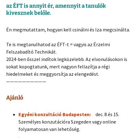
az ÉFT is annyit ér, amennyit a tanulók
kivesznek belőle.
Én megmutattam, hogyan kell csinálni és Iza megcsinálta.
Te is megtanulhatod az ÉFT-t = vagyis az Érzelmi
Felszabadító Technikát.
2024-ben ősszel indítok legközelebb. Az elvonulásokon is
sokat kopogtatunk, mert nagyon fellazítja a régi
hiedelmeket és meggyorsítja az elengedést.
——————————
Ajánló
Egyéni konzultáció Budapesten:
dec. 8 és 15.
Személyes konzutációra Szegeden vagy online
folyamatosan van lehetőség.
.