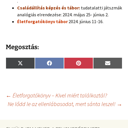
.
Családállítás képzés és tábor:
tudatalatti játszmák
analógiás elrendezése: 2024. május 25- június 2.
Életforgatókönyv tábor
2024. június 11-16.
Megosztás:
Share
Share
Share
Share
X
F
P
E
on
on
on
on
(
a
i
m
T
c
n
a
w
e
t
i
i
b
e
l
t
o
r
t
o
e
Bejegyzés
←
Életforgatókönyv – Kivel miért találkoztál?
e
k
s
r
t
Ne lődd le az ellenlábasodat, mert sánta leszel!
→
)
navigáció