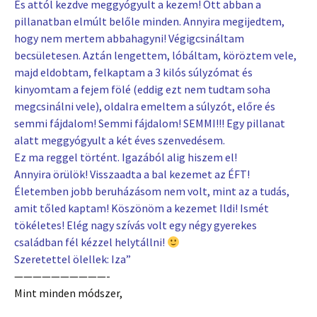
És attól kezdve meggyógyult a kezem! Ott abban a
pillanatban elmúlt belőle minden. Annyira megijedtem,
hogy nem mertem abbahagyni! Végigcsináltam
becsületesen. Aztán lengettem, lóbáltam, köröztem vele,
majd eldobtam, felkaptam a 3 kilós súlyzómat és
kinyomtam a fejem fölé (eddig ezt nem tudtam soha
megcsinálni vele), oldalra emeltem a súlyzót, előre és
semmi fájdalom! Semmi fájdalom! SEMMI!!! Egy pillanat
alatt meggyógyult a két éves szenvedésem.
Ez ma reggel történt. Igazából alig hiszem el!
Annyira örülök! Visszaadta a bal kezemet az ÉFT!
Életemben jobb beruházásom nem volt, mint az a tudás,
amit tőled kaptam! Köszönöm a kezemet Ildi! Ismét
tökéletes! Elég nagy szívás volt egy négy gyerekes
családban fél kézzel helytállni!
Szeretettel ölellek: Iza”
——————————-
Mint minden módszer,