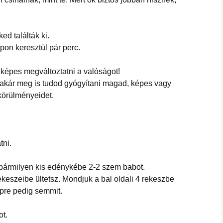
ed találták ki.
pon keresztül pár perc.
 képes megváltoztatni a valóságot!
 akár meg is tudod gyógyítani magad, képes vagy
tkörülményeidet.
tni.
 bármilyen kis edénykébe 2-2 szem babot.
rekeszeibe ültetsz. Mondjuk a bal oldali 4 rekeszbe
épre pedig semmit.
ot.