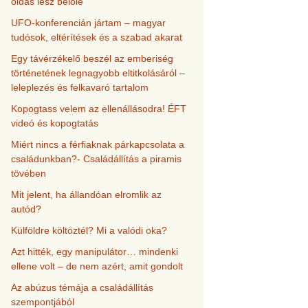
oldás lesz belőle
UFO-konferencián jártam – magyar
tudósok, eltérítések és a szabad akarat
Egy távérzékelő beszél az emberiség
történetének legnagyobb eltitkolásáról –
leleplezés és felkavaró tartalom
Kopogtass velem az ellenállásodra! ÉFT
videó és kopogtatás
Miért nincs a férfiaknak párkapcsolata a
családunkban?- Családállítás a piramis
tövében
Mit jelent, ha állandóan elromlik az
autód?
Külföldre költöztél? Mi a valódi oka?
Azt hitték, egy manipulátor… mindenki
ellene volt – de nem azért, amit gondolt
Az abúzus témája a családállítás
szempontjából