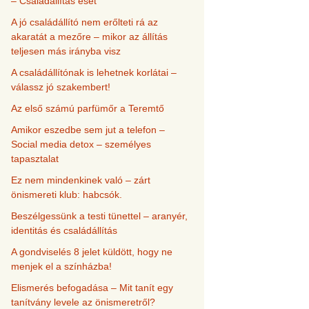
– Családállítás eset
A jó családállító nem erőlteti rá az
akaratát a mezőre – mikor az állítás
teljesen más irányba visz
A családállítónak is lehetnek korlátai –
válassz jó szakembert!
Az első számú parfümőr a Teremtő
Amikor eszedbe sem jut a telefon –
Social media detox – személyes
tapasztalat
Ez nem mindenkinek való – zárt
önismereti klub: habcsók.
Beszélgessünk a testi tünettel – aranyér,
identitás és családállítás
A gondviselés 8 jelet küldött, hogy ne
menjek el a színházba!
Elismerés befogadása – Mit tanít egy
tanítvány levele az önismeretről?