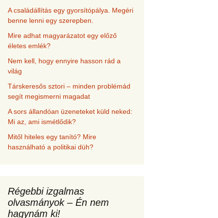
A családállítás egy gyorsítópálya. Megéri
benne lenni egy szerepben.
Mire adhat magyarázatot egy előző
életes emlék?
Nem kell, hogy ennyire hasson rád a
világ
Társkeresős sztori – minden problémád
segít megismerni magadat
A sors állandóan üzeneteket küld neked:
Mi az, ami ismétlődik?
Mitől hiteles egy tanító? Mire
használható a politikai düh?
Régebbi izgalmas
olvasmányok – Én nem
hagynám ki!