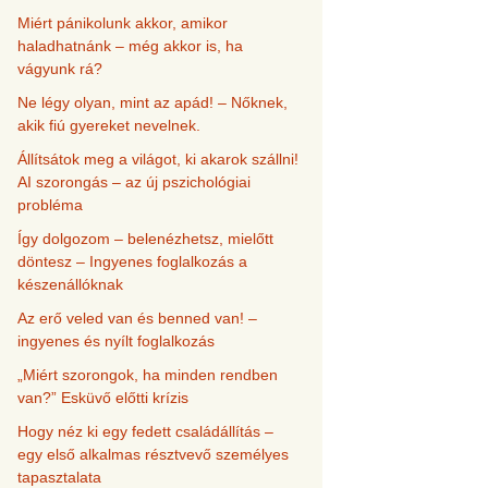
Miért pánikolunk akkor, amikor
haladhatnánk – még akkor is, ha
vágyunk rá?
Ne légy olyan, mint az apád! – Nőknek,
akik fiú gyereket nevelnek.
Állítsátok meg a világot, ki akarok szállni!
AI szorongás – az új pszichológiai
probléma
Így dolgozom – belenézhetsz, mielőtt
döntesz – Ingyenes foglalkozás a
készenállóknak
Az erő veled van és benned van! –
ingyenes és nyílt foglalkozás
„Miért szorongok, ha minden rendben
van?” Esküvő előtti krízis
Hogy néz ki egy fedett családállítás –
egy első alkalmas résztvevő személyes
tapasztalata