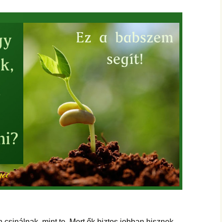
hanganyagok – régebbi
foglalkozások
n csinálnak, mint te. Mert ők biztos jobban hisznek,