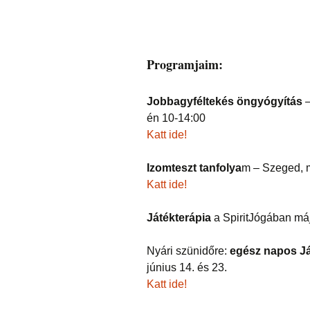
Programjaim:
Jobbagyféltekés öngyógyítás
–
én 10-14:00
Katt ide!
Izomteszt tanfolya
m – Szeged, m
Katt ide!
Játékterápia
a SpiritJógában má
Nyári szünidőre:
egész napos Já
június 14. és 23.
Katt ide!