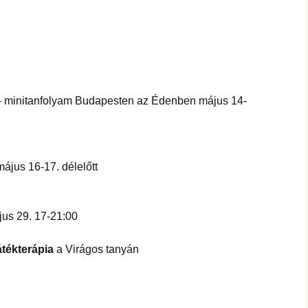
 minitanfolyam Budapesten az Édenben május 14-
ájus 16-17. délelőtt
jus 29. 17-21:00
tékterápia
a Virágos tanyán