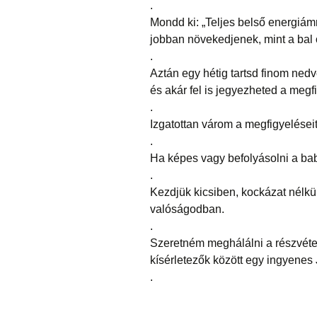
.
Mondd ki: „Teljes belső energiám
jobban növekedjenek, mint a bal 
.
Aztán egy hétig tartsd finom nedv
és akár fel is jegyezheted a megfi
.
Izgatottan várom a megfigyelései
.
Ha képes vagy befolyásolni a ba
.
Kezdjük kicsiben, kockázat nélkü
valóságodban.
.
Szeretném meghálálni a részvétel
kísérletezők között egy ingyene
.