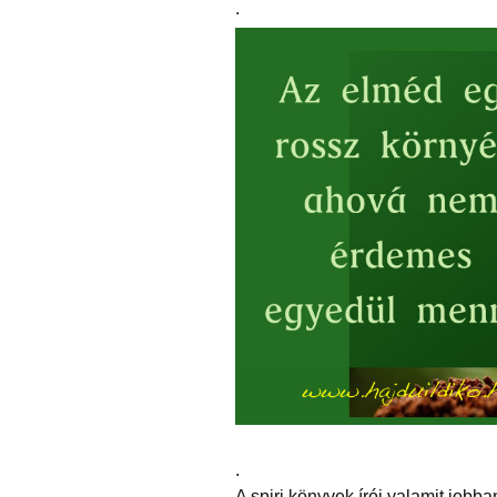
.
.
A spiri könyvek írói valamit jobba