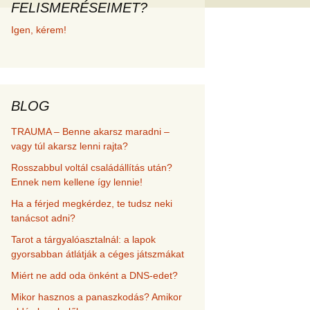
FELISMERÉSEIMET?
met és
Igen, kérem!
erződési
BLOG
TRAUMA – Benne akarsz maradni –
vagy túl akarsz lenni rajta?
Rosszabbul voltál családállítás után?
Ennek nem kellene így lennie!
Ha a férjed megkérdez, te tudsz neki
tanácsot adni?
Tarot a tárgyalóasztalnál: a lapok
gyorsabban átlátják a céges játszmákat
Miért ne add oda önként a DNS-edet?
Mikor hasznos a panaszkodás? Amikor