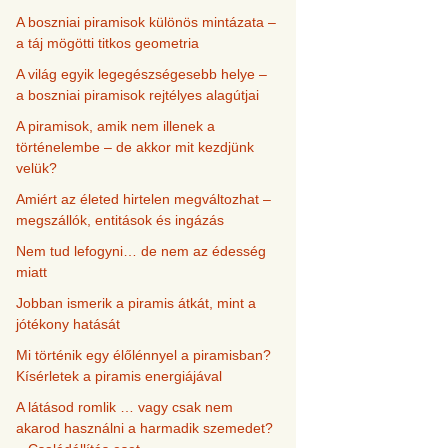
A boszniai piramisok különös mintázata –
a táj mögötti titkos geometria
A világ egyik legegészségesebb helye –
a boszniai piramisok rejtélyes alagútjai
A piramisok, amik nem illenek a
történelembe – de akkor mit kezdjünk
velük?
Amiért az életed hirtelen megváltozhat –
megszállók, entitások és ingázás
Nem tud lefogyni… de nem az édesség
miatt
Jobban ismerik a piramis átkát, mint a
jótékony hatását
Mi történik egy élőlénnyel a piramisban?
Kísérletek a piramis energiájával
A látásod romlik … vagy csak nem
akarod használni a harmadik szemedet?