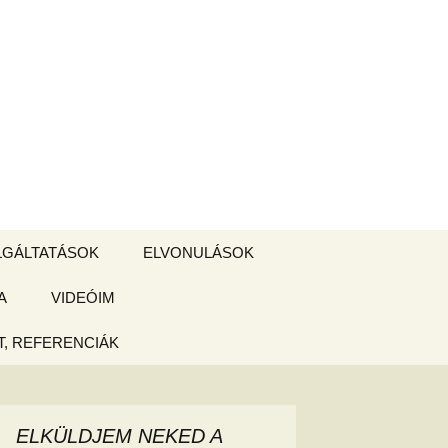
Keresés:
LGÁLTATÁSOK
ELVONULÁSOK
A
ZSIGE BOLT
VIDEÓIM
ELVONULÁS –
Magyarországon
, REFERENCIÁK
 tájékoztató
hogy
ELKÜLDJEM NEKED A
ked az új