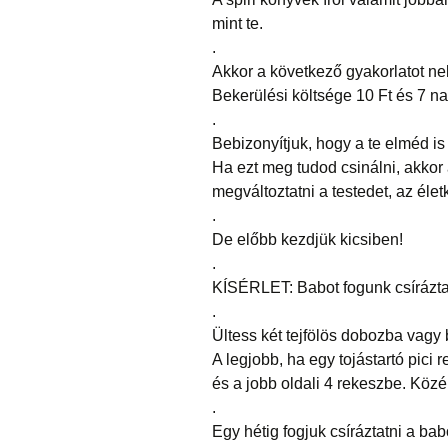
mint te.
.
Akkor a következő gyakorlatot nek
Bekerülési költsége 10 Ft és 7 na
.
Bebizonyítjuk, hogy a te elméd is
Ha ezt meg tudod csinálni, akkor
megváltoztatni a testedet, az éle
.
De előbb kezdjük kicsiben!
.
KÍSÉRLET: Babot fogunk csírázta
.
Ültess két tejfölös dobozba vagy
A legjobb, ha egy tojástartó pici 
és a jobb oldali 4 rekeszbe. Köz
.
Egy hétig fogjuk csíráztatni a bab