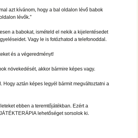
mal azt kívánom, hogy a bal oldalon lévő babok
oldalon lévők.”
esen a babokat, ismételd el nekik a kijelentésedet
gyeléseidet. Vagy le is fotózhatod a telefonoddal.
teket és a végeredményt!
bok növekedését, akkor bármire képes vagy.
l. Hogy aztán képes legyél bármit megváltoztatni a
eteket ebben a teremtőjátékban. Ezért a
s JÁTÉKTERÁPIA lehetőséget sorsolok ki.