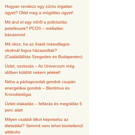
Hogyan rendezz egy zűrös ingatlan
ügyet? Oldd meg a mögöttes ügyet!
Mit árul el egy nőről a policisztás
petefészek? PCOS – méltatlan
bánásmód
Mit okoz, ha az őseid másodlagos
okoknál fogva házasodtak?
(Családállítás Szegeden és Budapesten)
Üzlet, osztozás – Az Univerzum még
időben küldött nekem jeleket!
Néha a párkapcsolati gondok csupán
energetikai gondok – Bioritmus és
Kronobiológia
Üzleti elakadás – feltárás és megoldás 5
perc alatt
Milyen családi titkot képviselsz az
életeddel? Semmit nem lehet büntetlenül
eltitkolni