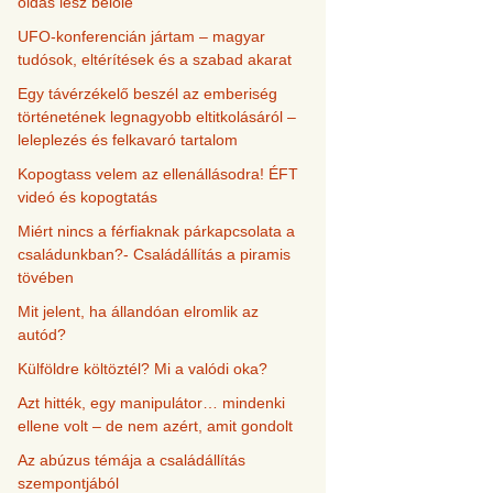
oldás lesz belőle
UFO-konferencián jártam – magyar
tudósok, eltérítések és a szabad akarat
Egy távérzékelő beszél az emberiség
történetének legnagyobb eltitkolásáról –
leleplezés és felkavaró tartalom
Kopogtass velem az ellenállásodra! ÉFT
videó és kopogtatás
Miért nincs a férfiaknak párkapcsolata a
családunkban?- Családállítás a piramis
tövében
Mit jelent, ha állandóan elromlik az
autód?
Külföldre költöztél? Mi a valódi oka?
Azt hitték, egy manipulátor… mindenki
ellene volt – de nem azért, amit gondolt
Az abúzus témája a családállítás
szempontjából