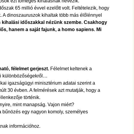
dósok ezt tömeges kihalásnak nevezik.
időszak 65 millió évvel ezelőtt volt. Feltételezik, hogy
k. A dinoszauruszok kihaltak több más élőlénnyel
en kihalási időszakkal nézünk szembe. Csakhogy
lős, hanem a saját fajunk, a homo sapiens. Mi
ató, félelmet gerjeszt.
Félelmet keltenek a
aji különbözőségekről…
kai igazságügyi minisztérium adatai szerint a
lt 30 évben. A felmérések azt mutatják, hogy a
llenkezője történik.
yire, mint manapság. Vajon miért?
 a bűnözés egy nagyon komoly, személyes
tnak információhoz.