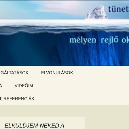
Keresés:
LGÁLTATÁSOK
ELVONULÁSOK
A
ZSIGE BOLT
VIDEÓIM
ELVONULÁS –
Magyarországon
, REFERENCIÁK
 tájékoztató
hogy
ELKÜLDJEM NEKED A
ked az új