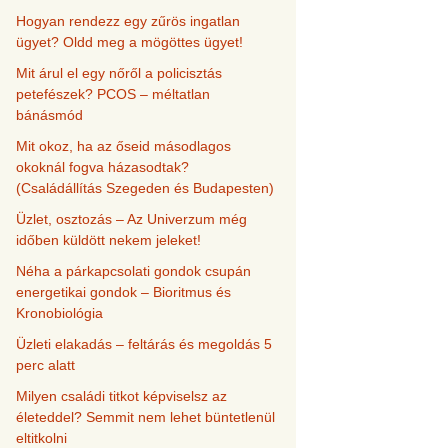
Hogyan rendezz egy zűrös ingatlan
ügyet? Oldd meg a mögöttes ügyet!
Mit árul el egy nőről a policisztás
petefészek? PCOS – méltatlan
bánásmód
Mit okoz, ha az őseid másodlagos
okoknál fogva házasodtak?
(Családállítás Szegeden és Budapesten)
Üzlet, osztozás – Az Univerzum még
időben küldött nekem jeleket!
Néha a párkapcsolati gondok csupán
energetikai gondok – Bioritmus és
Kronobiológia
Üzleti elakadás – feltárás és megoldás 5
perc alatt
Milyen családi titkot képviselsz az
életeddel? Semmit nem lehet büntetlenül
eltitkolni