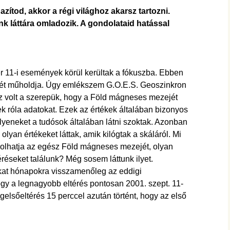
zítod, akkor a régi világhoz akarsz tartozni.
k láttára omladozik. A gondolataid hatással
r 11-i események körül kerültak a fókuszba. Ebben
két műholdja. Úgy emlékszem G.O.E.S. Geoszinkron
 volt a szerepük, hogy a Föld mágneses mezejét
k róla adatokat. Ezek az értékek általában bizonyos
lyeneket a tudósok általában látni szoktak. Azonban
yan értékeket láttak, amik kilógtak a skáláról. Mi
ásolhatja az egész Föld mágneses mezejét, olyan
réseket találunk? Még sosem láttunk ilyet.
kat hónapokra visszamenőleg az eddigi
hogy a legnagyobb eltérés pontosan 2001. szept. 11-
gelsőeltérés 15 perccel azután történt, hogy az első