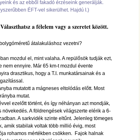
hanganyagok – régebbi
yeink és az ebből fakadó érzéseink generálják.
foglalkozások
egyszerűbben ÉFT-vel sikerülhet. Hajdú I.)
 Választhatsz a félelem vagy a szeretet között.
bolygóméretű átalakuláshoz vezetni?
n mozdul el, mint valaha. A repülősök tudják ezt,
e nem ennyire. Már 65 km-t mozdul évente
ira drasztikus, hogy a T.I. munkatársainak és a
igazítással.
rányba mutatott a mágneses eltolódás előtt. Most
irányba mutat.
vvel ezelőtt történt, és így néhányan azt mondják,
és növekedés. A földrengések világszerte elérik a 6-
zadban. A sarkvidék szinte eltűnt. Jelenleg tömeges
, amik stabilak voltak több millió évig, most
ációja rohamos mértékben csökken. Fajok halnak