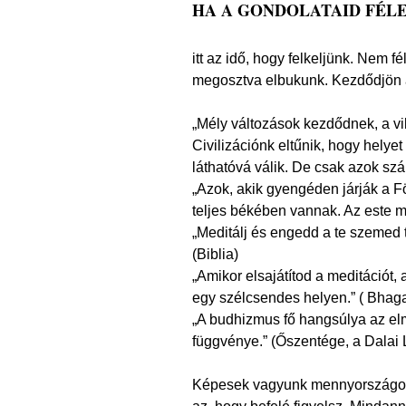
HA A GONDOLATAID FÉL
itt az idő, hogy felkeljünk. Nem 
megosztva elbukunk. Kezdődjön 
„Mély változások kezdődnek, a vi
Civilizációnk eltűnik, hogy helyet
láthatóvá válik. De csak azok szám
„Azok, akik gyengéden járják a F
teljes békében vannak. Az este 
„Meditálj és engedd a te szemed ti
(Biblia)
„Amikor elsajátítod a meditációt,
egy szélcsendes helyen.” ( Bhag
„A budhizmus fő hangsúlya az elm
függvénye.” (Őszentége, a Dalai
Képesek vagyunk mennyországot t