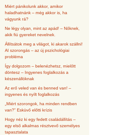
Miért pánikolunk akkor, amikor
haladhatnánk – még akkor is, ha
vágyunk rá?
Ne légy olyan, mint az apád! – Nőknek,
akik fiú gyereket nevelnek.
Állítsátok meg a világot, ki akarok szállni!
AI szorongás – az új pszichológiai
probléma
Így dolgozom – belenézhetsz, mielőtt
döntesz – Ingyenes foglalkozás a
készenállóknak
Az erő veled van és benned van! –
ingyenes és nyílt foglalkozás
„Miért szorongok, ha minden rendben
van?” Esküvő előtti krízis
Hogy néz ki egy fedett családállítás –
egy első alkalmas résztvevő személyes
tapasztalata