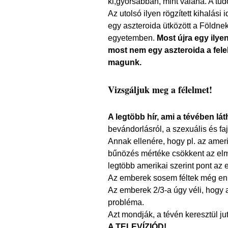
ki,gyorsabban, mint valaha. A tu
Az utolsó ilyen rögzített kihalási 
egy aszteroida ütközött a Földne
egyetemben.
Most újra egy ily
most nem egy aszteroida a fele
magunk.
Vizsgáljuk meg a félelmet!
A legtöbb hír, ami a tévében láth
bevándorlásról, a szexuális és f
Annak ellenére, hogy pl. az ameri
bűnözés mértéke csökkent az elmú
legtöbb amerikai szerint pont az e
Az emberek sosem féltek még enn
Az emberek 2/3-a úgy véli, hogy
probléma.
Azt mondják, a tévén keresztül ju
A TELEVÍZIÓD!