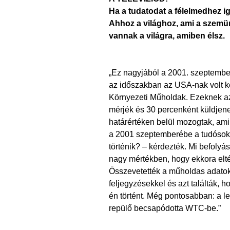
Ha a tudatodat a félelmedhez iga
Ahhoz a világhoz, ami a szemün
vannak a világra, amiben élsz.
„Ez nagyjából a 2001. szeptembe
az időszakban az USA-nak volt 
Környezeti Műholdak. Ezeknek az
mérjék és 30 percenként küldjene
határértéken belül mozogtak, ami
a 2001 szeptemberébe a tudósok ol
történik? – kérdezték. Mi befoly
nagy mértékben, hogy ekkora elté
Összevetették a műholdas adato
feljegyzésekkel és azt találták, 
én történt. Még pontosabban: a le
repülő becsapódotta WTC-be.”