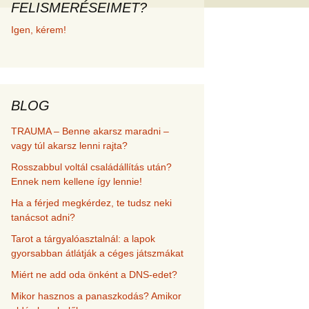
FELISMERÉSEIMET?
met és
Igen, kérem!
erződési
BLOG
TRAUMA – Benne akarsz maradni –
vagy túl akarsz lenni rajta?
Rosszabbul voltál családállítás után?
Ennek nem kellene így lennie!
Ha a férjed megkérdez, te tudsz neki
tanácsot adni?
Tarot a tárgyalóasztalnál: a lapok
gyorsabban átlátják a céges játszmákat
Miért ne add oda önként a DNS-edet?
Mikor hasznos a panaszkodás? Amikor