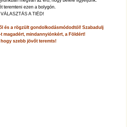
nyiunkban megvan az erő, hogy befelé figyeljünk.
 teremteni ezen a bolygón.
VÁLASZTÁS A TIÉD!
től és a rögzült gondolkodásmódodtól! Szabadulj
-t magadért, mindannyiónkért, a Földért!
 hogy szebb jövőt teremts!