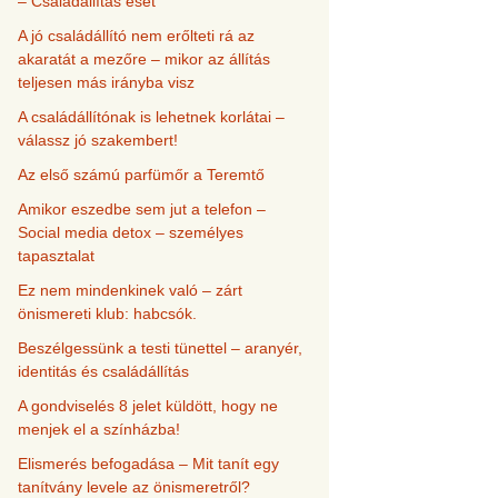
– Családállítás eset
A jó családállító nem erőlteti rá az
akaratát a mezőre – mikor az állítás
teljesen más irányba visz
A családállítónak is lehetnek korlátai –
válassz jó szakembert!
Az első számú parfümőr a Teremtő
Amikor eszedbe sem jut a telefon –
Social media detox – személyes
tapasztalat
Ez nem mindenkinek való – zárt
önismereti klub: habcsók.
Beszélgessünk a testi tünettel – aranyér,
identitás és családállítás
A gondviselés 8 jelet küldött, hogy ne
menjek el a színházba!
Elismerés befogadása – Mit tanít egy
tanítvány levele az önismeretről?