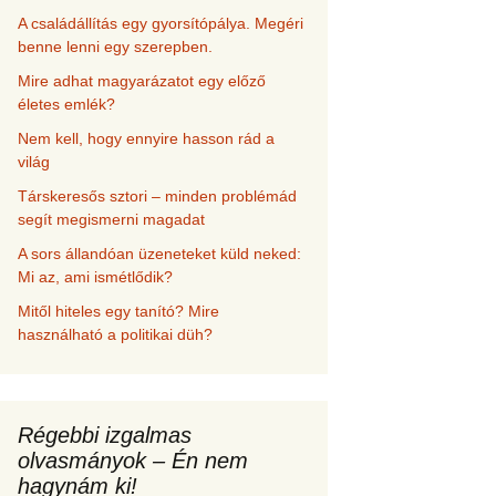
A családállítás egy gyorsítópálya. Megéri
benne lenni egy szerepben.
Mire adhat magyarázatot egy előző
életes emlék?
Nem kell, hogy ennyire hasson rád a
világ
Társkeresős sztori – minden problémád
segít megismerni magadat
A sors állandóan üzeneteket küld neked:
Mi az, ami ismétlődik?
Mitől hiteles egy tanító? Mire
használható a politikai düh?
Régebbi izgalmas
olvasmányok – Én nem
hagynám ki!