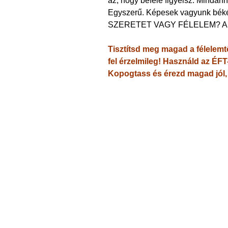
az, hogy befelé figyelsz. Mindan
Egyszerű. Képesek vagyunk békét
SZERETET VAGY FÉLELEM? A 
Tisztítsd meg magad a félelem
fel érzelmileg! Használd az ÉFT
Kopogtass és érezd magad jól,