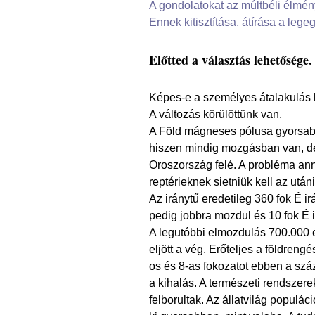
A gondolatokat az múltbéli élmén
Ennek kitisztítása, átírása a leg
Előtted a választás lehetősége.
Képes-e a személyes átalakulás 
A változás körülöttünk van.
A Föld mágneses pólusa gyorsabba
hiszen mindig mozgásban van, d
Oroszország felé. A probléma anny
reptérieknek sietniük kell az után
Az iránytű eredetileg 360 fok É i
pedig jobbra mozdul és 10 fok É 
A legutóbbi elmozdulás 700.000 é
eljött a vég. Erőteljes a földreng
os és 8-as fokozatot ebben a szá
a kihalás. A természeti rendszerek
felborultak. Az állatvilág popul