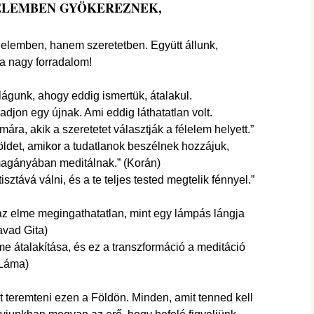
ELEMBEN GYÖKEREZNEK,
félelemben, hanem szeretetben. Együtt állunk,
a nagy forradalom!
lágunk, ahogy eddig ismertük, átalakul.
 adjon egy újnak. Ami eddig láthatatlan volt.
ára, akik a szeretetet választják a félelem helyett.”
öldet, amikor a tudatlanok beszélnek hozzájuk,
magányában meditálnak.” (Korán)
sztává válni, és a te teljes tested megtelik fénnyel.”
 az elme megingathatatlan, mint egy lámpás lángja
avad Gita)
e átalakítása, és ez a transzformáció a meditáció
 Láma)
eremteni ezen a Földön. Minden, amit tenned kell