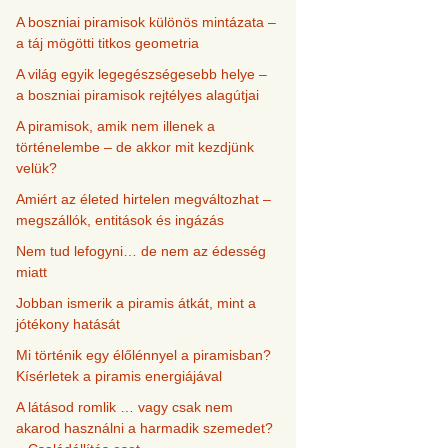
A boszniai piramisok különös mintázata –
a táj mögötti titkos geometria
A világ egyik legegészségesebb helye –
a boszniai piramisok rejtélyes alagútjai
A piramisok, amik nem illenek a
történelembe – de akkor mit kezdjünk
velük?
Amiért az életed hirtelen megváltozhat –
megszállók, entitások és ingázás
Nem tud lefogyni… de nem az édesség
miatt
Jobban ismerik a piramis átkát, mint a
jótékony hatását
Mi történik egy élőlénnyel a piramisban?
Kísérletek a piramis energiájával
A látásod romlik … vagy csak nem
akarod használni a harmadik szemedet?