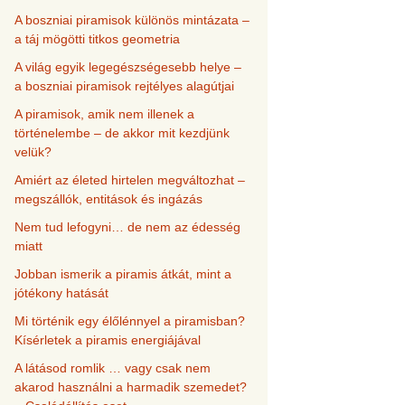
A boszniai piramisok különös mintázata –
a táj mögötti titkos geometria
A világ egyik legegészségesebb helye –
a boszniai piramisok rejtélyes alagútjai
A piramisok, amik nem illenek a
történelembe – de akkor mit kezdjünk
velük?
Amiért az életed hirtelen megváltozhat –
megszállók, entitások és ingázás
Nem tud lefogyni… de nem az édesség
miatt
Jobban ismerik a piramis átkát, mint a
jótékony hatását
Mi történik egy élőlénnyel a piramisban?
Kísérletek a piramis energiájával
A látásod romlik … vagy csak nem
akarod használni a harmadik szemedet?