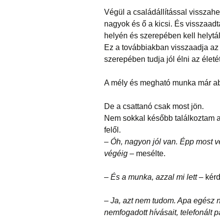
Végül a családállítással visszahel
nagyok és ő a kicsi. És visszaadta
helyén és szerepében kell helytál
Ez a továbbiakban visszaadja az 
szerepében tudja jól élni az életét
A mély és megható munka már abb
De a csattanó csak most jön.
Nem sokkal később találkoztam a 
felől.
–
Óh, nagyon jól van. Épp most vet
végéig
– mesélte.
–
És a munka, azzal mi lett
– kér
–
Ja, azt nem tudom. Apa egész n
nemfogadott hívásait, telefonált pá