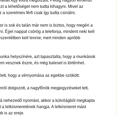
vállalt egy extra megbízást. Pedig nagyon kimerült
zt a lehetőséget nem tudta kihagyni. Mivel az
z a szerelmes férfi csak így tudta csinálni.
kor is sok és talán már nem is biztos, hogy megéri a
i. Éjjel nappal csörög a telefonja, mindent neki kell
észenlétben kell lennie, mert minden apróbb
unka helyszínére, azt tapasztalta, hogy a munkások
em vesznek észre, és még baleset is történhet.
t lett, hogy a vérnyomása az egekbe szökött.
nról dolgozott, a nagyfőnök megjegyzéseket tett,
 rá nehezedő nyomást, akkor a külvilágból megkapta
lt a lelkiismeretének hangja. A lelkiismeret mást
b is az ereje.