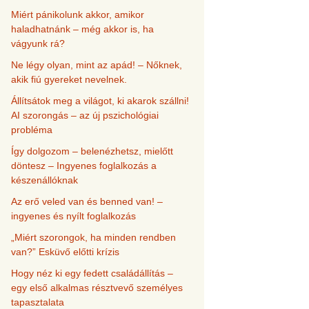
Miért pánikolunk akkor, amikor
haladhatnánk – még akkor is, ha
vágyunk rá?
Ne légy olyan, mint az apád! – Nőknek,
akik fiú gyereket nevelnek.
Állítsátok meg a világot, ki akarok szállni!
AI szorongás – az új pszichológiai
probléma
Így dolgozom – belenézhetsz, mielőtt
döntesz – Ingyenes foglalkozás a
készenállóknak
Az erő veled van és benned van! –
ingyenes és nyílt foglalkozás
„Miért szorongok, ha minden rendben
van?” Esküvő előtti krízis
Hogy néz ki egy fedett családállítás –
egy első alkalmas résztvevő személyes
tapasztalata