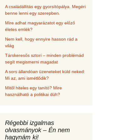
A családállítás egy gyorsítópálya. Megéri
benne lenni egy szerepben.
Mire adhat magyarázatot egy előző
életes emlék?
Nem kell, hogy ennyire hasson rád a
világ
Társkeresős sztori – minden problémád
segít megismerni magadat
A sors állandóan üzeneteket küld neked:
Mi az, ami ismétlődik?
Mitől hiteles egy tanító? Mire
használható a politikai düh?
Régebbi izgalmas
olvasmányok – Én nem
hagynám ki!