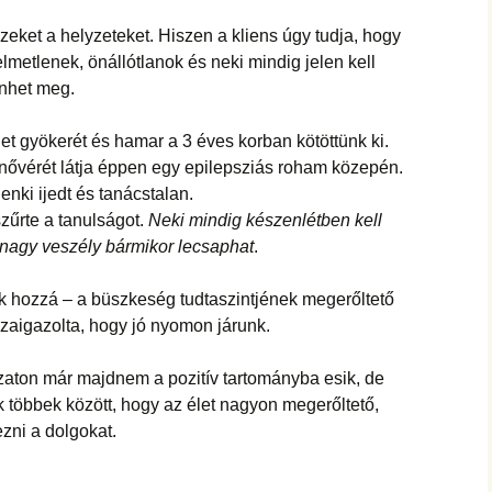
eket a helyzeteket. Hiszen a kliens úgy tudja, hogy
elmetlenek, önállótlanok és neki mindig jelen kell
enhet meg.
net gyökerét és hamar a 3 éves korban kötöttünk ki.
 nővérét látja éppen egy epilepsziás roham közepén.
nki ijedt és tanácstalan.
zűrte a tanulságot.
Neki mindig készenlétben kell
 nagy veszély bármikor lecsaphat
.
ünk hozzá – a büszkeség tudtaszintjének megerőltető
szaigazolta, hogy jó nyomon járunk.
zaton már majdnem a pozitív tartományba esik, de
többek között, hogy az élet nagyon megerőltető,
ezni a dolgokat.