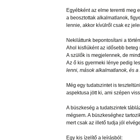
Egyébként az elme teremti meg ez
a beosztottak alkalmatlanok, figy
lennie, akkor kívülről csak ez jel
Nekiláttunk bepontosítani a törté
Ahol kisfiúként az idősebb beteg
A szülők is megjelennek, de minde
Az ő kis gyermeki lénye pedig les
lenni, mások alkalmatlanok, és a
Még egy tudatszintet is tesztelt
aspektusa jött ki, ami szépen vis
A büszkeség a tudatszintek táblá
mégsem. A büszkeséghez tartozik 
mert csak az illető tudja jól elvég
Egy kis ízelítő a leírásból: