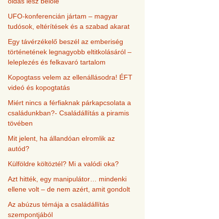
oldás lesz belőle
UFO-konferencián jártam – magyar
tudósok, eltérítések és a szabad akarat
Egy távérzékelő beszél az emberiség
történetének legnagyobb eltitkolásáról –
leleplezés és felkavaró tartalom
Kopogtass velem az ellenállásodra! ÉFT
videó és kopogtatás
Miért nincs a férfiaknak párkapcsolata a
családunkban?- Családállítás a piramis
tövében
Mit jelent, ha állandóan elromlik az
autód?
Külföldre költöztél? Mi a valódi oka?
Azt hitték, egy manipulátor… mindenki
ellene volt – de nem azért, amit gondolt
Az abúzus témája a családállítás
szempontjából