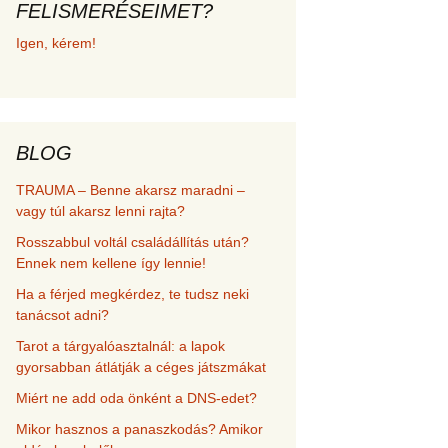
FELISMERÉSEIMET?
met és
Igen, kérem!
erződési
BLOG
TRAUMA – Benne akarsz maradni –
vagy túl akarsz lenni rajta?
Rosszabbul voltál családállítás után?
Ennek nem kellene így lennie!
Ha a férjed megkérdez, te tudsz neki
tanácsot adni?
Tarot a tárgyalóasztalnál: a lapok
gyorsabban átlátják a céges játszmákat
Miért ne add oda önként a DNS-edet?
Mikor hasznos a panaszkodás? Amikor