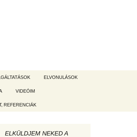
Keresés:
LGÁLTATÁSOK
ELVONULÁSOK
A
ZSIGE BOLT
VIDEÓIM
ELVONULÁS –
Magyarországon
, REFERENCIÁK
 tájékoztató
hogy
ELKÜLDJEM NEKED A
ked az új