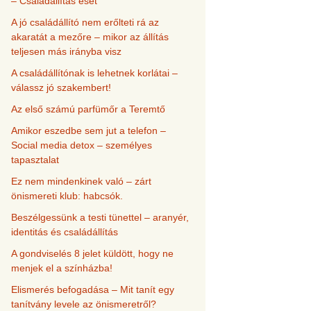
– Családállítás eset
A jó családállító nem erőlteti rá az
akaratát a mezőre – mikor az állítás
teljesen más irányba visz
A családállítónak is lehetnek korlátai –
válassz jó szakembert!
Az első számú parfümőr a Teremtő
Amikor eszedbe sem jut a telefon –
Social media detox – személyes
tapasztalat
Ez nem mindenkinek való – zárt
önismereti klub: habcsók.
Beszélgessünk a testi tünettel – aranyér,
identitás és családállítás
A gondviselés 8 jelet küldött, hogy ne
menjek el a színházba!
Elismerés befogadása – Mit tanít egy
tanítvány levele az önismeretről?