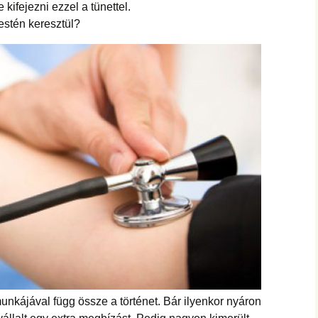
hanganyagok – régebbi
e kifejezni ezzel a tünettel.
foglalkozások
testén keresztül?
unkájával függ össze a történet. Bár ilyenkor nyáron