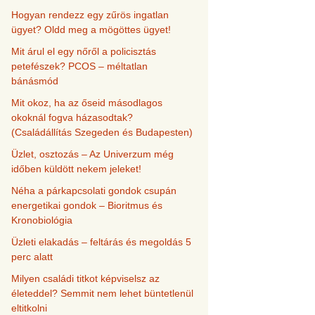
Hogyan rendezz egy zűrös ingatlan
ügyet? Oldd meg a mögöttes ügyet!
Mit árul el egy nőről a policisztás
petefészek? PCOS – méltatlan
bánásmód
Mit okoz, ha az őseid másodlagos
okoknál fogva házasodtak?
(Családállítás Szegeden és Budapesten)
Üzlet, osztozás – Az Univerzum még
időben küldött nekem jeleket!
Néha a párkapcsolati gondok csupán
energetikai gondok – Bioritmus és
Kronobiológia
Üzleti elakadás – feltárás és megoldás 5
perc alatt
Milyen családi titkot képviselsz az
életeddel? Semmit nem lehet büntetlenül
eltitkolni