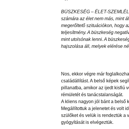
BÜSZKESÉG – ÉLET-SZEMLÉLET: 
számára az élet nem más, mint á
megerőltető szituációkon, hogy az
teljesítmény. A büszkeség negatí
mint utolsónak lenni. A büszkesé
hajszolása áll, melyek elérése nél
Nos, ekkor végre már foglalkozhat
családállítást. A belső képek se
pillanatba, amikor az ijedt kisfiú 
rémületét és tanácstalanságát.
A kliens nagyon jól bánt a belső k
Megállítottuk a jelenetet és volt 
szülőket és velük is rendeztük a 
gyógyítását is elvégeztük.