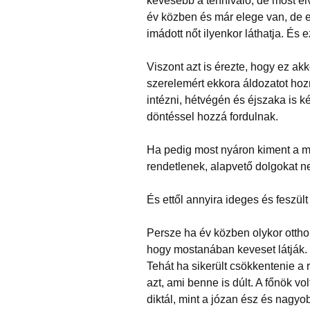
kevesebb a tennivaló, de most el
év közben és már elege van, de e
imádott nőt ilyenkor láthatja. És e
Viszont azt is érezte, hogy ez ak
szerelemért ekkora áldozatot hozn
intézni, hétvégén és éjszaka is k
döntéssel hozzá fordulnak.
Ha pedig most nyáron kiment a m
rendetlenek, alapvető dolgokat n
És ettől annyira ideges és feszül
Persze ha év közben olykor ottho
hogy mostanában keveset látják.
Tehát ha sikerült csökkentenie a
azt, ami benne is dúlt. A főnök vo
diktál, mint a józan ész és nagyob