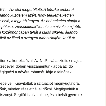
– Az élet megerőltető. A büszke emberek
llandó küzdelem azért, hogy felülemelkedjen
 első, a legjobb legyen. Az önértékelés alapja a
v pólusa: „másodiknak” lenni semmivel sem jobb,
g középpontjában tehát a külső sikerek állandó
kül az illető a szégyen tudatszintjére kerül át.
tunk a korrekcióval. Az NLP-t választottuk majd a
gítségével időben visszamentünk abba az idő
végignézi a nővére rohamát, látja a felnőttek
épeivel. Kijavítottuk a szituációt megnyugtatóra.
időnk, minden részletnél elidőzni. Megfigyeltük a
viszonyt. Segítőt is hívtunk be, és a belső gyermek