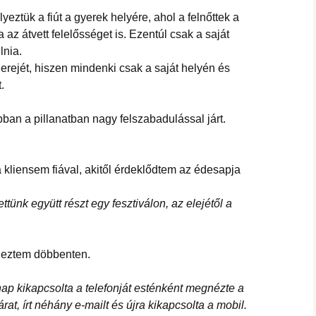
yeztük a fiút a gyerek helyére, ahol a felnőttek a
 az átvett felelősséget is. Ezentúl csak a saját
lnia.
erejét, hiszen mindenki csak a saját helyén és
.
an a pillanatban nagy felszabadulással járt.
kliensem fiával, akitől érdeklődtem az édesapja
tünk együtt részt egy fesztiválon, az elejétől a
deztem döbbenten.
ap kikapcsolta a telefonját esténként megnézte a
rat, írt néhány e-mailt és újra kikapcsolta a mobil.