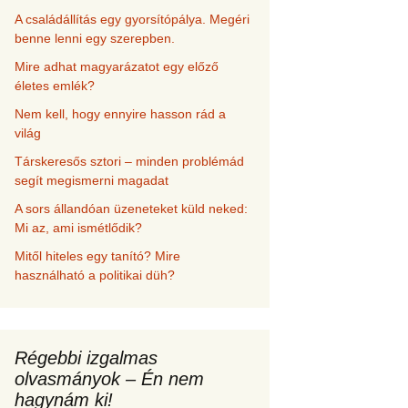
A családállítás egy gyorsítópálya. Megéri
benne lenni egy szerepben.
Mire adhat magyarázatot egy előző
életes emlék?
Nem kell, hogy ennyire hasson rád a
világ
Társkeresős sztori – minden problémád
segít megismerni magadat
A sors állandóan üzeneteket küld neked:
Mi az, ami ismétlődik?
Mitől hiteles egy tanító? Mire
használható a politikai düh?
Régebbi izgalmas
olvasmányok – Én nem
hagynám ki!