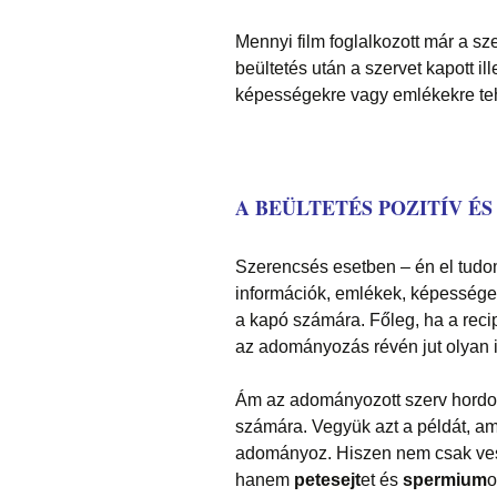
Mennyi film foglalkozott már a s
beültetés után a szervet kapott i
képességekre vagy emlékekre tehe
A BEÜLTETÉS POZITÍV É
Szerencsés esetben – én el tudom 
információk, emlékek, képességek
a kapó számára. Főleg, ha a recip
az adományozás révén jut olyan 
Ám az adományozott szerv hordozh
számára. Vegyük azt a példát, ami
adományoz. Hiszen nem csak vesé
hanem
petesejt
et és
spermium
o