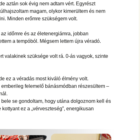
hanganyagok – régebbi
de aztán sok évig nem adtam vért. Egyrészt
foglalkozások
, túlhajszoltam magam, olykor kimerültem és nem
ni. Minden erőmre szükségem volt.
 az időmre és az életenergiámra, jobban
ettem a tempóból. Mégsem lettem újra véradó.
rt valakinek szüksége volt rá. 0-ás vagyok, szinte
e ez a véradás most kiváló élmény volt.
, emberileg felemelő bánásmódban részesültem –
nál.
és bele se gondoltam, hogy utána dolgoznom kell és
 kottyant ez a „vérveszteség”, energikusan