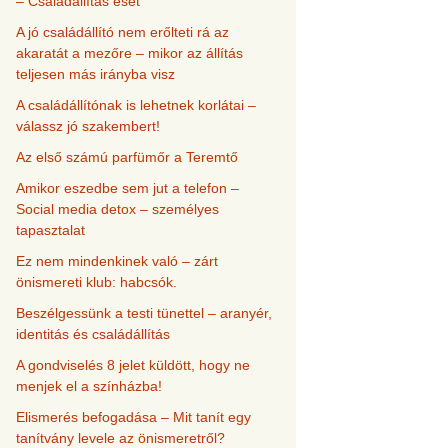
– Családállítás eset
A jó családállító nem erőlteti rá az
akaratát a mezőre – mikor az állítás
teljesen más irányba visz
A családállítónak is lehetnek korlátai –
válassz jó szakembert!
Az első számú parfümőr a Teremtő
Amikor eszedbe sem jut a telefon –
Social media detox – személyes
tapasztalat
Ez nem mindenkinek való – zárt
önismereti klub: habcsók.
Beszélgessünk a testi tünettel – aranyér,
identitás és családállítás
A gondviselés 8 jelet küldött, hogy ne
menjek el a színházba!
Elismerés befogadása – Mit tanít egy
tanítvány levele az önismeretről?