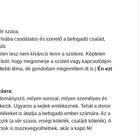
vér szava.
hiába csodálatos és szerető a befogadó család,
lír.
len lesz nem kíváncsi lenni a szüleire. Képtelen
áról, hogy megismerje a szüleit vagy kapcsolódjon
ttebb téma, de gondoltam megemlítem itt is.)
Én ezt
zásra:
ományozó, milyen sorssal, milyen személyes és
lkezik. Ugyanis a sejtek emlékeznek. Tehát a donor
mlékeket is átadja a befogadó ember számára. Az a
zik (a vér szava, vrségi kötelék, családi kötelék). A
sok is összevegyülhetnek, akár a kapó fél