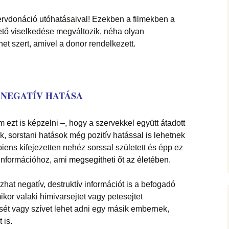
zervdonáció utóhatásaival! Ezekben a filmekben a
llető viselkedése megváltozik, néha olyan
t szert, amivel a donor rendelkezett.
S NEGATÍV HATÁSA
ezt is képzelni –, hogy a szervekkel együtt átadott
, sorstani hatások még pozitív hatással is lehetnek
iens kifejezetten nehéz sorssal született és épp ez
információhoz, ami
megsegítheti őt az életében
.
at negatív, destruktív információt is a befogadó
kor valaki hímivarsejtet vagy petesejtet
t vagy szívet lehet adni egy másik embernek,
t is.