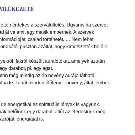
EMLÉKEZETE
etten érdekes a szervátültetés. Ugyanis ha szervet
 ad át valamit egy másik embernek. A szervek
formációját, család történetét, … Nem lehet
donosától pusztán azáltal, hogy kimetszették belőle.
yekről, fákról készült aurafotókat, amelyek azután
egy darabot, pl. egy ágat.
fotón még mindig az ép
növény aurája látható
,
lna le. Tehát minden élőlény – növény, állat, ember
de energetikai és spirituális lények is vagyunk.
ak belőlünk egy darabot, attól az étertestünk még
cióját, energiáját is.