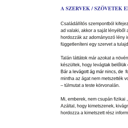
A SZERVEK / SZÖVETEK 
Családállítós szempontból kifejez
ad valaki, akkor a saját lényéből
hordozzák az adományozó lény in
függetleníteni egy szervet a tulaj
Talán láttátok már azokat a növén
készültek, hogy levágt
ak belőlük 
Bár a levágott ág már nincs, de 
mintha az ágat nem metszették vo
– túlmutat a teste körvonalán.
Mi, emberek, nem csupán fizikai , 
Azáltal, hogy kimetszenek, kivágn
hordozza a kimetszett rész informá