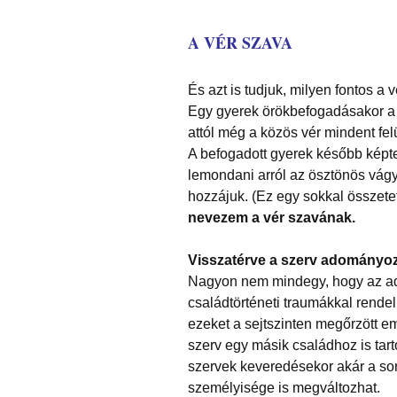
A VÉR SZAVA
És azt is tudjuk, milyen fontos a 
Egy gyerek örökbefogadásakor a 
attól még a közös vér mindent felü
A befogadott gyerek később képte
lemondani arról az ösztönös vágy
hozzájuk. (Ez egy sokkal összete
nevezem a vér szavának.
Visszatérve a szerv adományo
Nagyon nem mindegy, hogy az ad
családtörténeti traumákkal rende
ezeket a sejtszinten megőrzött e
szerv egy másik családhoz is tarto
szervek keveredésekor akár a sor
személyisége is megváltozhat.