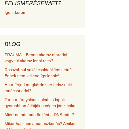
FELISMERÉSEIMET?
met és
Igen, kérem!
erződési
BLOG
TRAUMA – Benne akarsz maradni –
vagy túl akarsz lenni rajta?
Rosszabbul voltál családállítás után?
Ennek nem kellene így lennie!
Ha a férjed megkérdez, te tudsz neki
tanácsot adni?
Tarot a tárgyalóasztalnál: a lapok
gyorsabban átlátják a céges játszmákat
Miért ne add oda önként a DNS-edet?
Mikor hasznos a panaszkodás? Amikor