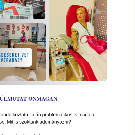
TÚLMUTAT ÖNMAGÁN
gondolkoztató, talán problematikus is maga a
se. Mit is szoktunk adományozni?