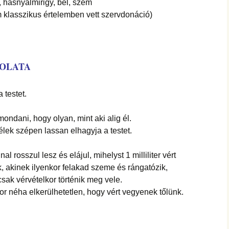
, hasnyálmirigy, bél, szem
m klasszikus értelemben vett szervdonáció)
SOLATA
 testet.
 mondani, hogy olyan, mint aki alig él.
lélek szépen lassan elhagyja a testet.
l rosszul lesz és elájul, mihelyst 1 milliliter vért
ek, akinek ilyenkor felakad szeme és rángatózik,
sak vérvételkor történik meg vele.
 néha elkerülhetetlen, hogy vért vegyenek tőlünk.