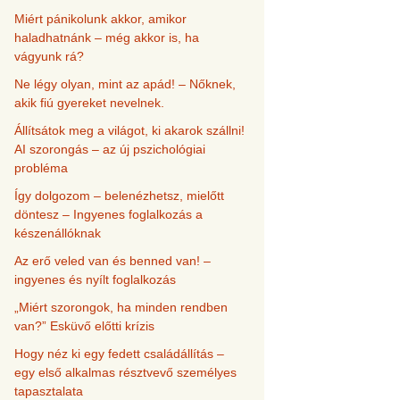
Miért pánikolunk akkor, amikor
haladhatnánk – még akkor is, ha
vágyunk rá?
Ne légy olyan, mint az apád! – Nőknek,
akik fiú gyereket nevelnek.
Állítsátok meg a világot, ki akarok szállni!
AI szorongás – az új pszichológiai
probléma
Így dolgozom – belenézhetsz, mielőtt
döntesz – Ingyenes foglalkozás a
készenállóknak
Az erő veled van és benned van! –
ingyenes és nyílt foglalkozás
„Miért szorongok, ha minden rendben
van?” Esküvő előtti krízis
Hogy néz ki egy fedett családállítás –
egy első alkalmas résztvevő személyes
tapasztalata