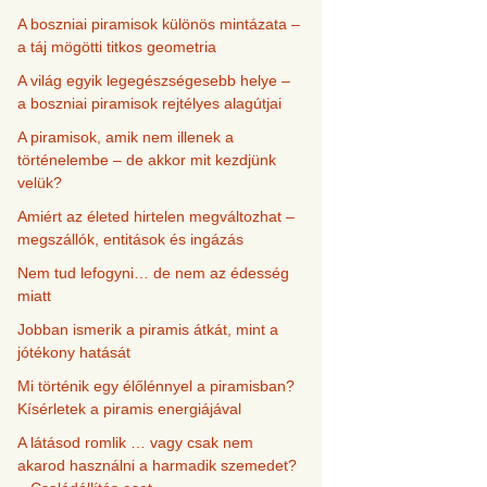
A boszniai piramisok különös mintázata –
a táj mögötti titkos geometria
A világ egyik legegészségesebb helye –
a boszniai piramisok rejtélyes alagútjai
A piramisok, amik nem illenek a
történelembe – de akkor mit kezdjünk
velük?
Amiért az életed hirtelen megváltozhat –
megszállók, entitások és ingázás
Nem tud lefogyni… de nem az édesség
miatt
Jobban ismerik a piramis átkát, mint a
jótékony hatását
Mi történik egy élőlénnyel a piramisban?
Kísérletek a piramis energiájával
A látásod romlik … vagy csak nem
akarod használni a harmadik szemedet?