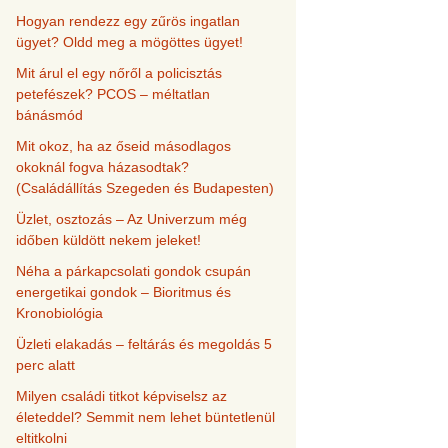
Hogyan rendezz egy zűrös ingatlan
ügyet? Oldd meg a mögöttes ügyet!
Mit árul el egy nőről a policisztás
petefészek? PCOS – méltatlan
bánásmód
Mit okoz, ha az őseid másodlagos
okoknál fogva házasodtak?
(Családállítás Szegeden és Budapesten)
Üzlet, osztozás – Az Univerzum még
időben küldött nekem jeleket!
Néha a párkapcsolati gondok csupán
energetikai gondok – Bioritmus és
Kronobiológia
Üzleti elakadás – feltárás és megoldás 5
perc alatt
Milyen családi titkot képviselsz az
életeddel? Semmit nem lehet büntetlenül
eltitkolni