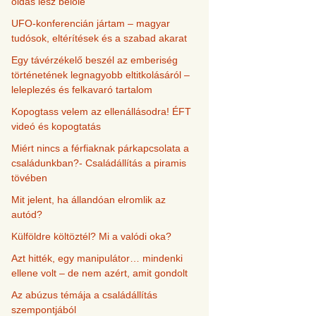
oldás lesz belőle
UFO-konferencián jártam – magyar
tudósok, eltérítések és a szabad akarat
Egy távérzékelő beszél az emberiség
történetének legnagyobb eltitkolásáról –
leleplezés és felkavaró tartalom
Kopogtass velem az ellenállásodra! ÉFT
videó és kopogtatás
Miért nincs a férfiaknak párkapcsolata a
családunkban?- Családállítás a piramis
tövében
Mit jelent, ha állandóan elromlik az
autód?
Külföldre költöztél? Mi a valódi oka?
Azt hitték, egy manipulátor… mindenki
ellene volt – de nem azért, amit gondolt
Az abúzus témája a családállítás
szempontjából