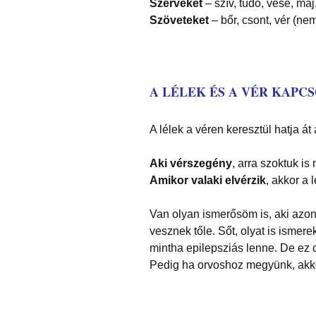
Szerveket
– szív, tüdő, vese, máj
Szöveteket
– bőr, csont, vér (ne
A LÉLEK ÉS A VÉR KAPC
A lélek a véren keresztül hatja át a
Aki vérszegény
, arra szoktuk is
Amikor valaki elvérzik
, akkor a 
Van olyan ismerősöm is, aki azonna
vesznek tőle. Sőt, olyat is ismer
mintha epilepsziás lenne. De ez c
Pedig ha orvoshoz megyünk, akkor