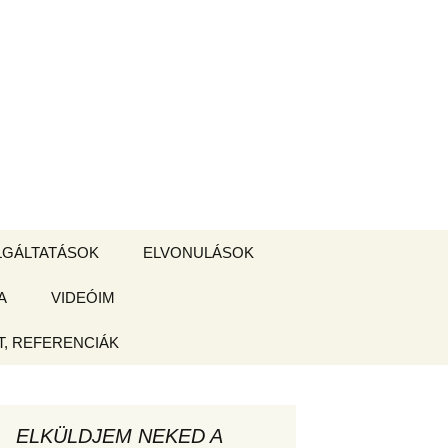
Keresés:
LGÁLTATÁSOK
ELVONULÁSOK
A
ZSIGE BOLT
VIDEÓIM
ELVONULÁS –
Magyarországon
, REFERENCIÁK
 tájékoztató
hogy
ELKÜLDJEM NEKED A
ked az új