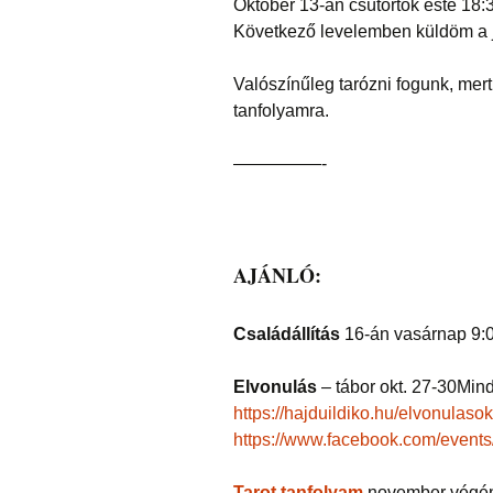
Október 13-án csütörtök este 18:3
Következő levelemben küldöm a je
Valószínűleg tarózni fogunk, mer
tanfolyamra.
—————-
AJÁNLÓ:
Családállítás
16-án vasárnap 9:
Elvonulás
– tábor okt. 27-30Minde
https://hajduildiko.hu/elvonulasok
https://www.facebook.com/even
Tarot tanfolyam
november végén