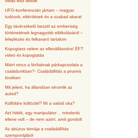
oldás lesz belőle
UFO-konferencián jártam – magyar
tudósok, eltérítések és a szabad akarat
Egy távérzékelő beszél az emberiség
történetének legnagyobb eltitkolásáról –
leleplezés és felkavaró tartalom
Kopogtass velem az ellenállásodra! ÉFT
videó és kopogtatás
Miért nincs a férfiaknak párkapcsolata a
családunkban?- Családállítás a piramis
tövében
Mit jelent, ha állandóan elromlik az
autód?
Külföldre költöztél? Mi a valódi oka?
Azt hitték, egy manipulátor… mindenki
ellene volt – de nem azért, amit gondolt
Az abúzus témája a családállítás
szempontjából