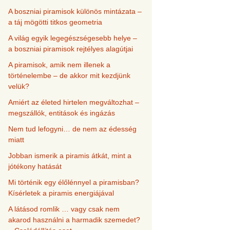
A boszniai piramisok különös mintázata –
a táj mögötti titkos geometria
A világ egyik legegészségesebb helye –
a boszniai piramisok rejtélyes alagútjai
A piramisok, amik nem illenek a
történelembe – de akkor mit kezdjünk
velük?
Amiért az életed hirtelen megváltozhat –
megszállók, entitások és ingázás
Nem tud lefogyni… de nem az édesség
miatt
Jobban ismerik a piramis átkát, mint a
jótékony hatását
Mi történik egy élőlénnyel a piramisban?
Kísérletek a piramis energiájával
A látásod romlik … vagy csak nem
akarod használni a harmadik szemedet?