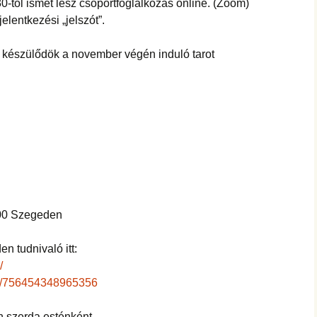
0-tól ismét lesz csoportfoglalkozás online. (Zoom)
lentkezési „jelszót”.
t készülődök a november végén induló tarot
00 Szegeden
n tudnivaló itt:
/
ts/756454348965356
 szerda esténként