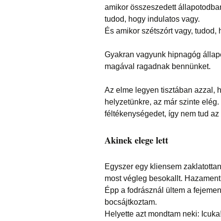
amikor összeszedett állapotodba
tudod, hogy indulatos vagy.
És amikor szétszórt vagy, tudod, 
Gyakran vagyunk hipnagóg állapo
magával ragadnak bennünket.
Az elme legyen tisztában azzal, h
helyzetünkre, az már szinte elég
féltékenységedet, így nem tud az
Akinek elege lett
Egyszer egy kliensem zaklatottan 
most végleg besokallt. Hazament 
Épp a fodrásznál ültem a fejemen
bocsájtkoztam.
Helyette azt mondtam neki: Icuka