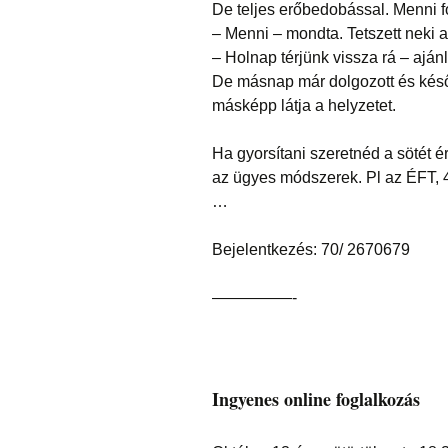
De teljes erőbedobással. Menni 
– Menni – mondta. Tetszett neki a
– Holnap térjünk vissza rá – aján
De másnap már dolgozott és késő
másképp látja a helyzetet.
Ha gyorsítani szeretnéd a sötét 
az ügyes módszerek. Pl az ÉFT, 4 
…
Bejelentkezés: 70/ 2670679
—————-
Ingyenes online foglalkozás