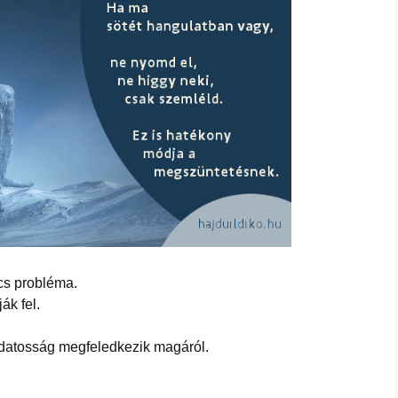
hanganyagok – régebbi
foglalkozások
cs probléma.
ák fel.
udatosság megfeledkezik magáról.