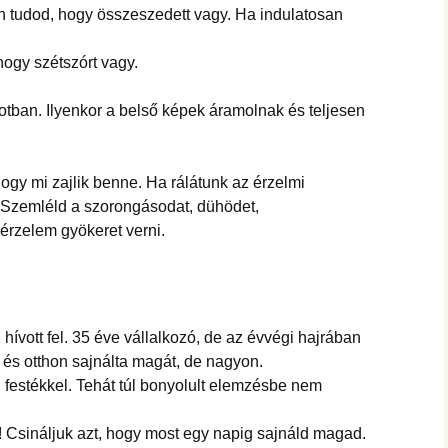
n tudod, hogy összeszedett vagy. Ha indulatosan
hogy szétszórt vagy.
tban. Ilyenkor a belső képek áramolnak és teljesen
ogy mi zajlik benne. Ha rálátunk az érzelmi
. Szemléld a szorongásodat, dühödet,
 érzelem gyökeret verni.
hívott fel. 35 éve vállalkozó, de az évvégi hajrában
és otthon sajnálta magát, de nagyon.
 festékkel. Tehát túl bonyolult elemzésbe nem
! Csináljuk azt, hogy most egy napig sajnáld magad.