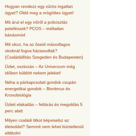
Hogyan rendezz egy zűrös ingatlan
ügyet? Oldd meg a mögöttes ügyet!
Mit árul el egy nőről a policisztás
petefészek? PCOS – méltatlan
bánásmód
Mit okoz, ha az őseid másodlagos
okoknál fogva házasodtak?
(Családállítás Szegeden és Budapesten)
Üzlet, osztozás – Az Univerzum még
időben küldött nekem jeleket!
Néha a párkapcsolati gondok csupán
energetikai gondok – Bioritmus és
Kronobiológia
Üzleti elakadás – feltárás és megoldás 5
perc alatt
Milyen családi titkot képviselsz az
életeddel? Semmit nem lehet büntetlenül
eltitkolni