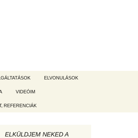
Keresés:
LGÁLTATÁSOK
ELVONULÁSOK
A
ZSIGE BOLT
VIDEÓIM
ELVONULÁS –
Magyarországon
, REFERENCIÁK
 tájékoztató
hogy
ELKÜLDJEM NEKED A
ked az új