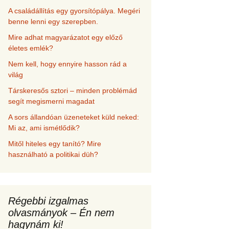
A családállítás egy gyorsítópálya. Megéri
benne lenni egy szerepben.
Mire adhat magyarázatot egy előző
életes emlék?
Nem kell, hogy ennyire hasson rád a
világ
Társkeresős sztori – minden problémád
segít megismerni magadat
A sors állandóan üzeneteket küld neked:
Mi az, ami ismétlődik?
Mitől hiteles egy tanító? Mire
használható a politikai düh?
Régebbi izgalmas
olvasmányok – Én nem
hagynám ki!