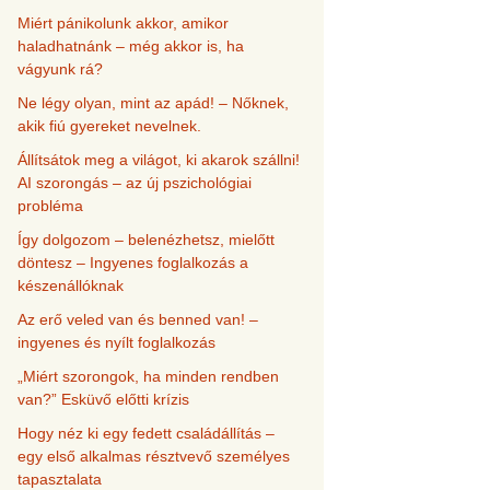
Miért pánikolunk akkor, amikor
haladhatnánk – még akkor is, ha
vágyunk rá?
Ne légy olyan, mint az apád! – Nőknek,
akik fiú gyereket nevelnek.
Állítsátok meg a világot, ki akarok szállni!
AI szorongás – az új pszichológiai
probléma
Így dolgozom – belenézhetsz, mielőtt
döntesz – Ingyenes foglalkozás a
készenállóknak
Az erő veled van és benned van! –
ingyenes és nyílt foglalkozás
„Miért szorongok, ha minden rendben
van?” Esküvő előtti krízis
Hogy néz ki egy fedett családállítás –
egy első alkalmas résztvevő személyes
tapasztalata