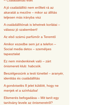
– Családállítás eset
A jó családállító nem erőlteti rá az
akaratát a mezőre – mikor az állítás
teljesen más irányba visz
A családállítónak is lehetnek korlátai –
válassz jó szakembert!
Az első számú parfümőr a Teremtő
Amikor eszedbe sem jut a telefon –
Social media detox – személyes
tapasztalat
Ez nem mindenkinek való – zárt
önismereti klub: habcsók.
Beszélgessünk a testi tünettel – aranyér,
identitás és családállítás
A gondviselés 8 jelet küldött, hogy ne
menjek el a színházba!
Elismerés befogadása – Mit tanít egy
tanítvány levele az önismeretről?