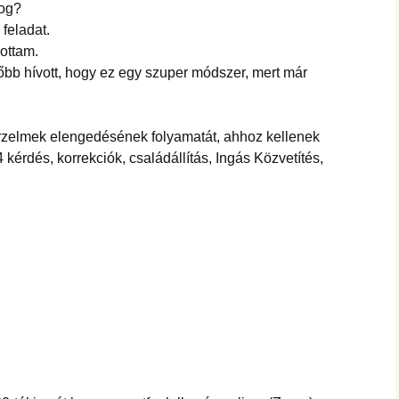
fog?
 feladat.
lottam.
bb hívott, hogy ez egy szuper módszer, mert már
érzelmek elengedésének folyamatát, ahhoz kellenek
kérdés, korrekciók, családállítás, Ingás Közvetítés,