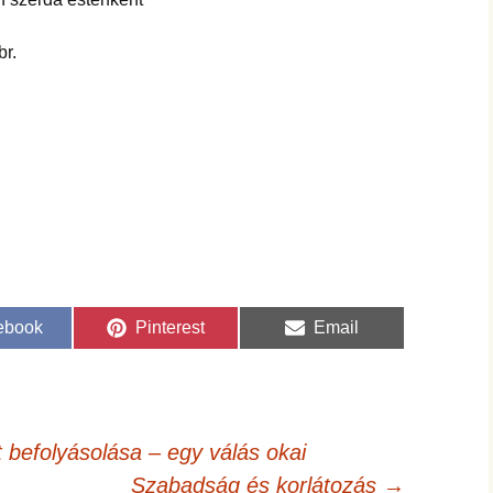
br.
re
Share
Share
ebook
Pinterest
Email
on
on
befolyásolása – egy válás okai
Szabadság és korlátozás
→