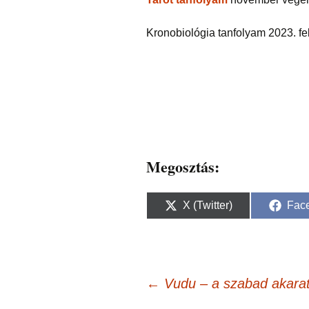
Kronobiológia tanfolyam 2023. fe
Megosztás:
Share
Sha
X (Twitter)
Fac
on
on
Bejegyzés
←
Vudu – a szabad akarat 