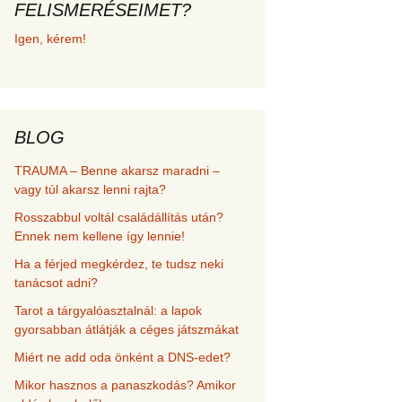
FELISMERÉSEIMET?
met és
Igen, kérem!
erződési
BLOG
TRAUMA – Benne akarsz maradni –
vagy túl akarsz lenni rajta?
Rosszabbul voltál családállítás után?
Ennek nem kellene így lennie!
Ha a férjed megkérdez, te tudsz neki
tanácsot adni?
Tarot a tárgyalóasztalnál: a lapok
gyorsabban átlátják a céges játszmákat
Miért ne add oda önként a DNS-edet?
Mikor hasznos a panaszkodás? Amikor