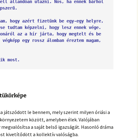
hanganyagok – régebbi
ell állandóan utazni. Nos, ha ennek bárhol 
foglalkozások
pszerű.
am, hogy azért fizetünk be egy-egy helyre, 
se tudtam képzelni, hogy lesz ennek vége. 
onáról az a hír járta, hogy megtelt és be 
 végképp egy rossz álomban éreztem magam, 
ik most. 
 tükörképe
a játszódott le bennem, mely szerint milyen óriási a
 környezetem között, amelyben élek. Valójában
 megvalósítsa a saját belső igazságát. Hasonló dráma
t kivetítődött a kollektív valóságba.