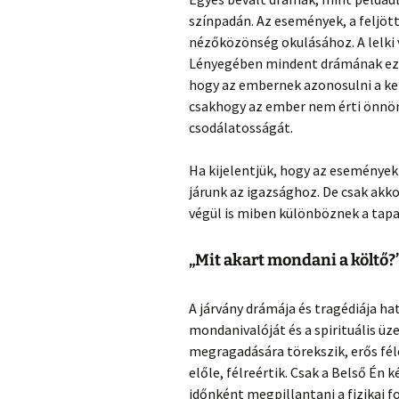
színpadán. Az események, a feljöt
nézőközönség okulásához. A lelki 
Lényegében mindent drámának ez 
hogy az embernek azonosulni a k
csakhogy az ember nem érti önnön
csodálatosságát.
Ha kijelentjük, hogy az eseménye
járunk az igazsághoz. De csak akk
végül is miben különböznek a tap
„Mit akart mondani a költő?
A járvány drámája és tragédiája ha
mondanivalóját és a spirituális ü
megragadására törekszik, erős fél
előle, félreértik. Csak a Belső Én
időnként megpillantani a fizikai 