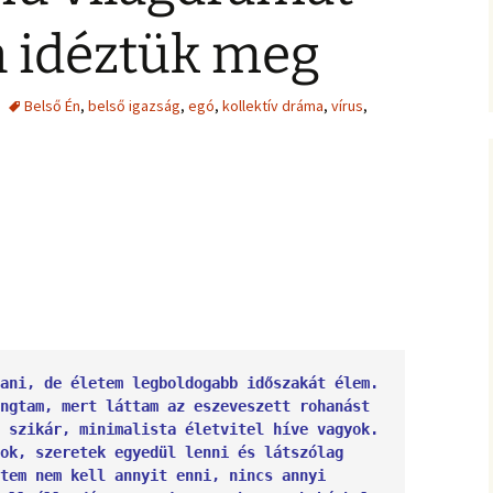
jesztő
ítás –
felismeréseimet és
MIRE RÁJÖTTEM 5.
Ítélkezőlap – segédlet a
eseteimet?
ÉFT esetek 4.
n idéztük meg
)
VETÍTÉS –
módszerhez
Ingás Lélekállítás
ával –
M
tanfolyam
Általános Szerződési
ÉFT esetek –
Feltételek
tanítványoktól
Belső Én
,
belső igazság
,
egó
,
kollektív dráma
,
vírus
,
ALKOZÁS
élelem,
K
 harag
Vegyes esetek
 elemzés
e
Alternatív megoldások
ia –
Kronobiológiai
problémákra
iológia
számolóprogram
k
Kronobiológiai esetek
E – 4
ANFOLYAM
FASTER EFT esetek
s
 tudatszintek
Ügyfelek meséi
GYEREKBAJOK
ani, de életem legboldogabb időszakát élem. 
A saját mesém
ngtam, mert láttam az eszeveszett rohanást 
ÍTÁST!
 szikár, minimalista életvitel híve vagyok. 
ok, szeretek egyedül lenni és látszólag 
tem nem kell annyit enni, nincs annyi 
Megvásárolható