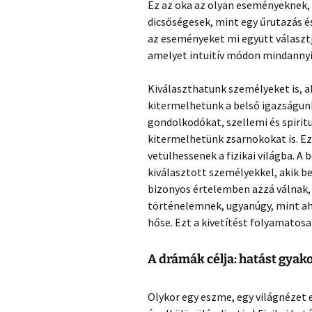
Ez az oka az olyan eseményeknek,
dicsőségesek, mint egy űrutazás és
az eseményeket mi együtt választj
amelyet intuitív módon mindannyi
Kiválaszthatunk személyeket is, a
kitermelhetünk a belső igazságunk
gondolkodókat, szellemi és spiritu
kitermelhetünk zsarnokokat is. Ez
vetülhessenek a fizikai világba. A
kiválasztott személyekkel, akik 
bizonyos értelemben azzá válnak, 
történelemnek, ugyanúgy, mint ah
hőse. Ezt a kivetítést folyamatos
A drámák célja: hatást gyak
Olykor egy eszme, egy világnézet 