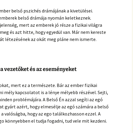
mber belső pszichés drámájának a kivetülései.
s emberek belső drámája nyomán keletkeznek.
 jelenség, mert az emberek jó része a fizikai világra
 meg és azt hitte, hogy egyedül van. Már nem kereste
saját létezésének az okát meg pláne nem ismerte.
 a vezetőket és az eseményeket
zokat, mert ez a természete. Bár az ember fizikai
 mély kapcsolatot is a lénye mélyebb részével. Sejti,
minden problémájára. A Belső Én azzal segíti az egó
at gyárt azért, hogy elmesélje az egó számára a belső
t a valóságba, hogy az ego találkozhasson ezzel. A
ego könnyebben el tudja fogadni, tud vele mit kezdeni.