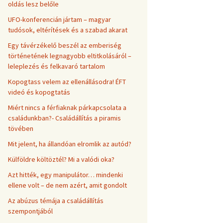
oldás lesz belőle
UFO-konferencián jártam – magyar
tudósok, eltérítések és a szabad akarat
Egy távérzékelő beszél az emberiség
történetének legnagyobb eltitkolásáról –
leleplezés és felkavaró tartalom
Kopogtass velem az ellenállásodra! ÉFT
videó és kopogtatás
Miért nincs a férfiaknak párkapcsolata a
családunkban?- Családállítás a piramis
tövében
Mit jelent, ha állandóan elromlik az autód?
Külföldre költöztél? Mi a valódi oka?
Azt hitték, egy manipulátor… mindenki
ellene volt – de nem azért, amit gondolt
Az abúzus témája a családállítás
szempontjából