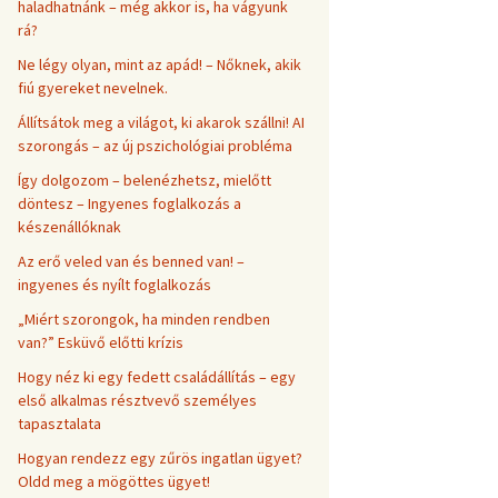
haladhatnánk – még akkor is, ha vágyunk
rá?
Ne légy olyan, mint az apád! – Nőknek, akik
fiú gyereket nevelnek.
Állítsátok meg a világot, ki akarok szállni! AI
szorongás – az új pszichológiai probléma
Így dolgozom – belenézhetsz, mielőtt
döntesz – Ingyenes foglalkozás a
készenállóknak
Az erő veled van és benned van! –
ingyenes és nyílt foglalkozás
„Miért szorongok, ha minden rendben
van?” Esküvő előtti krízis
Hogy néz ki egy fedett családállítás – egy
első alkalmas résztvevő személyes
tapasztalata
Hogyan rendezz egy zűrös ingatlan ügyet?
Oldd meg a mögöttes ügyet!