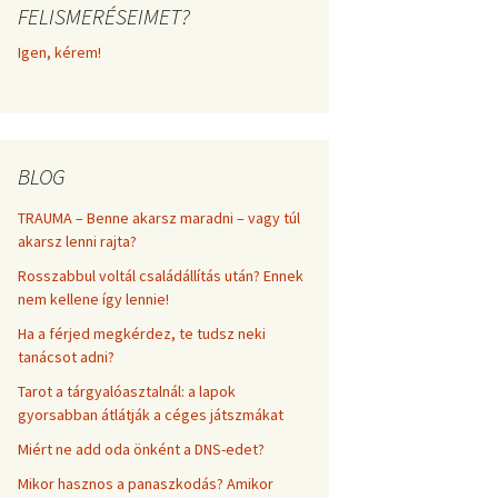
FELISMERÉSEIMET?
frekvenciákkal
Korlátozó hiedelmek a
testsúly, elhízás, evés, …
Igen, kérem!
AZ ÉLET DOLGAI
témakörében
RÖVIDEN
BLOG
TRAUMA – Benne akarsz maradni – vagy túl
akarsz lenni rajta?
Rosszabbul voltál családállítás után? Ennek
nem kellene így lennie!
Ha a férjed megkérdez, te tudsz neki
tanácsot adni?
Tarot a tárgyalóasztalnál: a lapok
gyorsabban átlátják a céges játszmákat
Miért ne add oda önként a DNS-edet?
Mikor hasznos a panaszkodás? Amikor