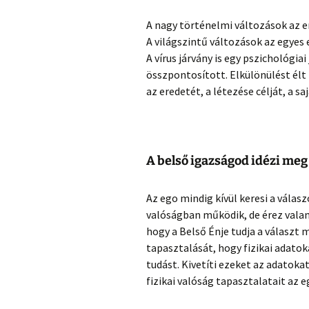
A nagy történelmi változások az e
A világszintű változások az egye
A vírus járvány is egy pszichológiai
összpontosított. Elkülönülést élt
az eredetét, a létezése célját, a 
A belső igazságod idézi meg
Az ego mindig kívül keresi a válas
valóságban működik, de érez valami
hogy a Belső Énje tudja a választ 
tapasztalását, hogy fizikai adatok
tudást. Kivetíti ezeket az adatoka
fizikai valóság tapasztalatait az 