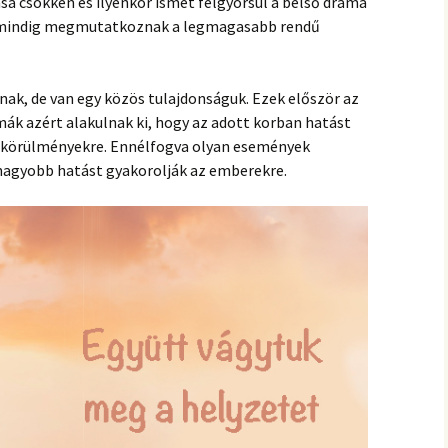
tása csökken és ilyenkor ismét felgyorsul a belső dráma
 mindig megmutatkoznak a legmagasabb rendű
ak, de van egy közös tulajdonságuk. Ezek először az
mák azért alakulnak ki, hogy az adott korban hatást
ó körülményekre. Ennélfogva olyan események
gnagyobb hatást gyakorolják az emberekre.