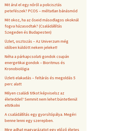
Mit árul el egy nőről a policisztás
petefészek? PCOS – méltatlan bánásmód
Mit okoz, ha az őseid másodlagos okoknál
fogva házasodtak? (Családállítás
Szegeden és Budapesten)
Üzlet, osztozás – Az Univerzum még
időben küldött nekem jeleket!
Néha a párkapcsolati gondok csupán
energetikai gondok – Bioritmus és
Kronobiológia
Üzleti elakadás – feltárás és megoldás 5
perc alatt
Milyen családi titkot képviselsz az
életeddel? Semmit nem lehet büntetlenül
eltitkolni
A családállítás egy gyorsítópálya. Megéri
benne lenni egy szerepben.
Mire adhat magyarázatot egy előző életes