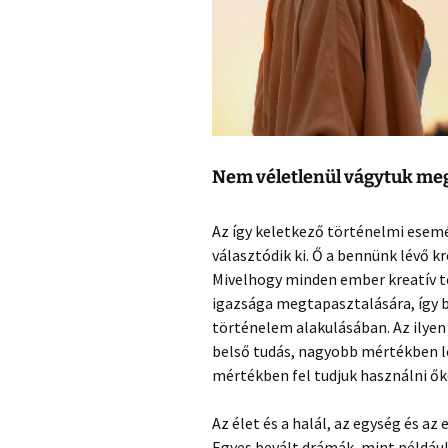
Nem véletlenül vágytuk meg
Az így keletkező történelmi esem
választódik ki. Ő a bennünk lévő k
Mivelhogy minden ember kreatív te
igazsága megtapasztalására, így 
történelem alakulásában. Az ilye
belső tudás, nagyobb mértékben l
mértékben fel tudjuk használni ők
Az élet és a halál, az egység és a
Egyes bevált drámák, mint példáu