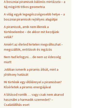
A boszniai piramisok különös mintázata – a
táj mögötti titkos geometria
A világ egyik legegészségesebb helye – a
boszniai piramisok rejtélyes alagútjai
A piramisok, amik nem illenek a
történelembe – de akkor mit kezdjünk
velük?
Amiért az életed hirtelen megváltozhat –
megszállók, entitások és ingázás
Nem tud lefogyni… de nem az édesség
miatt
Jobban ismerik a piramis átkát, mint a
jótékony hatását
Mi történik egy élőlénnyel a piramisban?
Kísérletek a piramis energiájával
A látásod romlik … vagy csak nem akarod
használni a harmadik szemedet? –
Családállítás eset