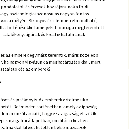
t gondolatok és érzések hozzájárulnak a földi
vagy pszichológiai azonosulás nagyon fontos.
van a mélyén. Bizonyos értelemben elmondható,
ell a történésekkel amelyeket önmaga megteremtett,
 találékonyságának és kreatív hatalmának
k és az emberek egymást teremtik, máris közelebb
or, ha nagyon vigyázunk a meghatározásokkal, mert
asztalatok és az emberek?
”
tásos és jótékony is. Az emberek értelmezik a
zenetét. De! minden történetben, amely az igazság
elem munkál amiatt, hogy ez az igazság elszökik
 képes nyugalmi állapotban, meditáció közben
fogalmakkal kifejezhetetlen belső igazságok