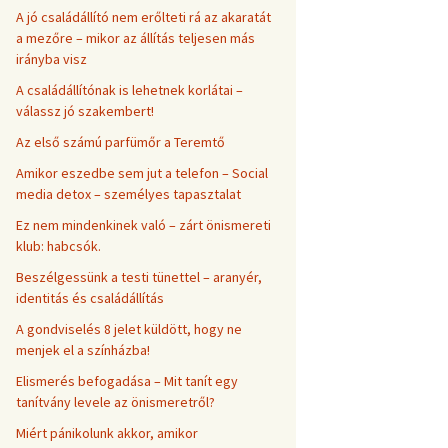
A jó családállító nem erőlteti rá az akaratát
a mezőre – mikor az állítás teljesen más
irányba visz
A családállítónak is lehetnek korlátai –
válassz jó szakembert!
Az első számú parfümőr a Teremtő
Amikor eszedbe sem jut a telefon – Social
media detox – személyes tapasztalat
Ez nem mindenkinek való – zárt önismereti
klub: habcsók.
Beszélgessünk a testi tünettel – aranyér,
identitás és családállítás
A gondviselés 8 jelet küldött, hogy ne
menjek el a színházba!
Elismerés befogadása – Mit tanít egy
tanítvány levele az önismeretről?
Miért pánikolunk akkor, amikor