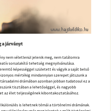
 a járványt
ény nem véletlenül jelenik meg, nem találomra
reatív sorsalakító tehetség megnyilvánulása.
remtő képességgel született és vágyik a saját belső
bizonyos mértékig mindannyian szerepet játszunk a
n társadalmi drámában azonban jobban tudatosul ez a
eszünk tisztában a lehetőséggel, és nagyobb
et az élet teljességének kibontakoztatásához.
z elkülönülés is lehetnek témái a történelmi drámának.
l egy világjárvány már megjelentek a múlt történelmi