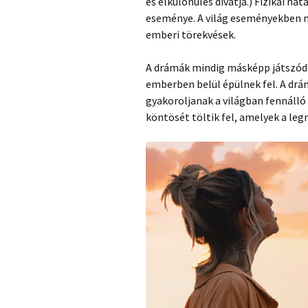
és elkülönülés divatja.) Fizikai ha
eseménye. A világ eseményekben
emberi törekvések.
A drámák mindig másképp játszódn
emberben belül épülnek fel. A drá
gyakoroljanak a világban fennáll
köntösét töltik fel, amelyek a le