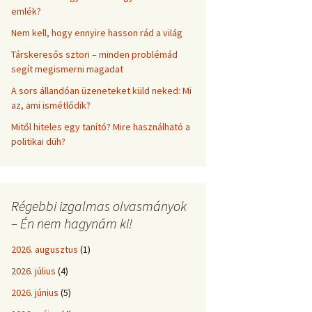
emlék?
Nem kell, hogy ennyire hasson rád a világ
Társkeresős sztori – minden problémád
segít megismerni magadat
A sors állandóan üzeneteket küld neked: Mi
az, ami ismétlődik?
Mitől hiteles egy tanító? Mire használható a
politikai düh?
Régebbi izgalmas olvasmányok
– Én nem hagynám ki!
2026. augusztus
(1)
2026. július
(4)
2026. június
(5)