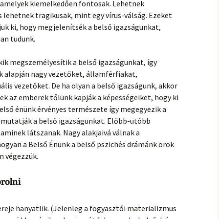
 amelyek kiemelkedően fontosak. Lehetnek
 lehetnek tragikusak, mint egy vírus-válság. Ezeket
uk ki, hogy megjelenítsék a belső igazságunkat,
an tudunk.
kik megszemélyesítik a belső igazságunkat, így
 alapján nagy vezetőket, államférfiakat,
ális vezetőket. De ha olyan a belső igazságunk, akkor
ek az emberek tőlünk kapják a képességeiket, hogy ki
 belső énünk érvényes természete így megegyezik a
bemutatják a belső igazságunkat. Előbb-utóbb
aminek látszanak. Nagy alakjaivá válnak a
ogyan a Belső Énünk a belső pszichés drámánk örök
an végezzük.
orolni
ereje hanyatlik. (Jelenleg a fogyasztói materializmus