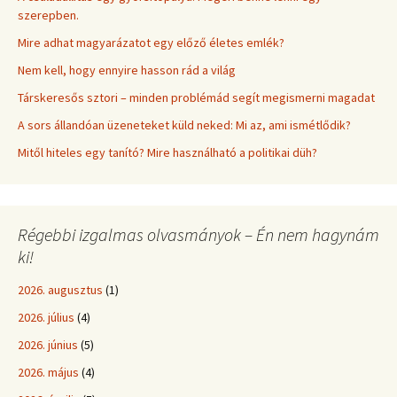
szerepben.
Mire adhat magyarázatot egy előző életes emlék?
Nem kell, hogy ennyire hasson rád a világ
Társkeresős sztori – minden problémád segít megismerni magadat
A sors állandóan üzeneteket küld neked: Mi az, ami ismétlődik?
Mitől hiteles egy tanító? Mire használható a politikai düh?
Régebbi izgalmas olvasmányok – Én nem hagynám
ki!
2026. augusztus
(1)
2026. július
(4)
2026. június
(5)
2026. május
(4)