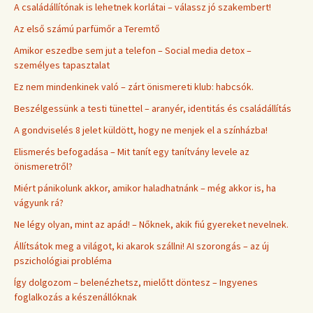
A családállítónak is lehetnek korlátai – válassz jó szakembert!
Az első számú parfümőr a Teremtő
Amikor eszedbe sem jut a telefon – Social media detox –
személyes tapasztalat
Ez nem mindenkinek való – zárt önismereti klub: habcsók.
Beszélgessünk a testi tünettel – aranyér, identitás és családállítás
A gondviselés 8 jelet küldött, hogy ne menjek el a színházba!
Elismerés befogadása – Mit tanít egy tanítvány levele az
önismeretről?
Miért pánikolunk akkor, amikor haladhatnánk – még akkor is, ha
vágyunk rá?
Ne légy olyan, mint az apád! – Nőknek, akik fiú gyereket nevelnek.
Állítsátok meg a világot, ki akarok szállni! AI szorongás – az új
pszichológiai probléma
Így dolgozom – belenézhetsz, mielőtt döntesz – Ingyenes
foglalkozás a készenállóknak