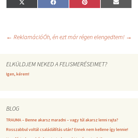
Share
Share
Share
Share
X
F
P
E
on
on
on
on
(
a
i
m
T
c
n
a
w
e
t
i
i
b
e
l
t
o
r
t
o
e
Bejegyzés
←
Reklamáció
Óh, én ezt már régen elengedtem!
→
e
k
s
r
t
)
navigáció
ELKÜLDJEM NEKED A FELISMERÉSEIMET?
Igen, kérem!
BLOG
TRAUMA – Benne akarsz maradni – vagy túl akarsz lenni rajta?
Rosszabbul voltál családállítás után? Ennek nem kellene így lennie!