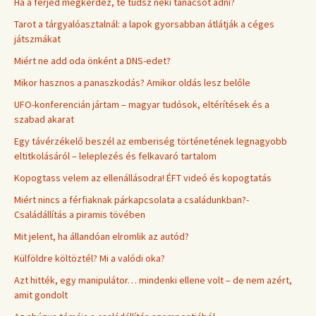
Ha a férjed megkérdez, te tudsz neki tanácsot adni?
Tarot a tárgyalóasztalnál: a lapok gyorsabban átlátják a céges
játszmákat
Miért ne add oda önként a DNS-edet?
Mikor hasznos a panaszkodás? Amikor oldás lesz belőle
UFO-konferencián jártam – magyar tudósok, eltérítések és a
szabad akarat
Egy távérzékelő beszél az emberiség történetének legnagyobb
eltitkolásáról – leleplezés és felkavaró tartalom
Kopogtass velem az ellenállásodra! ÉFT videó és kopogtatás
Miért nincs a férfiaknak párkapcsolata a családunkban?-
Családállítás a piramis tövében
Mit jelent, ha állandóan elromlik az autód?
Külföldre költöztél? Mi a valódi oka?
Azt hitték, egy manipulátor… mindenki ellene volt – de nem azért,
amit gondolt