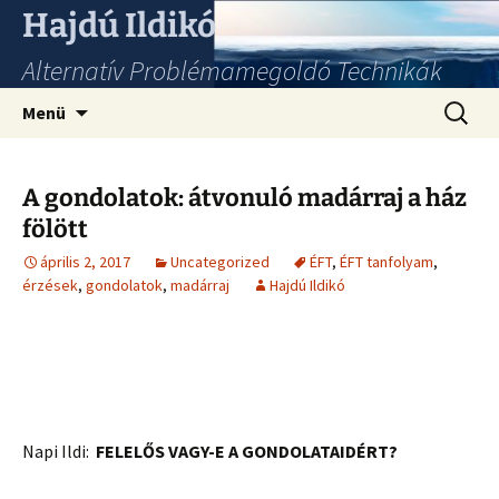
Hajdú Ildikó
Alternatív Problémamegoldó Technikák
Ugrás
Keresés
Menü
a
tartalomhoz
A gondolatok: átvonuló madárraj a ház
fölött
április 2, 2017
Uncategorized
ÉFT
,
ÉFT tanfolyam
,
érzések
,
gondolatok
,
madárraj
Hajdú Ildikó
Napi Ildi:
FELELŐS VAGY-E A GONDOLATAIDÉRT?