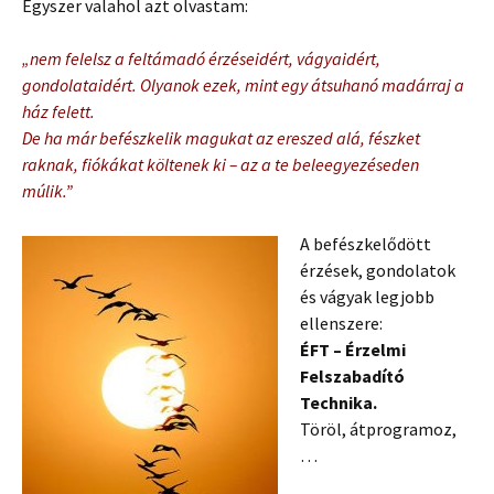
Egyszer valahol azt olvastam:
„nem felelsz a feltámadó érzéseidért, vágyaidért,
gondolataidért. Olyanok ezek, mint egy átsuhanó madárraj a
ház felett.
De ha már befészkelik magukat az ereszed alá, fészket
raknak, fiókákat költenek ki – az a te beleegyezéseden
múlik.”
A befészkelődött
érzések, gondolatok
és vágyak legjobb
ellenszere:
ÉFT – Érzelmi
Felszabadító
Technika.
Töröl, átprogramoz,
…