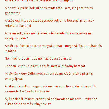
Az abúzus témája a családállítás szempontjából
A boszniai piramisok különös mintázata – a táj mögötti titkos
geometria
A világ egyik legegészségesebb helye – a boszniai piramisok
rejtélyes alagútjai
A piramisok, amik nem illenek a történelembe – de akkor mit
kezdjünk velük?
Amiért az életed hirtelen megváltozhat – megszállók, entitások és
ingázás
Nem tud lefogyni… de nem az édesség miatt
Jobban ismerik a piramis átkát, mint a jótékony hatását
Mi történik egy élőlénnyel a piramisban? Kísérletek a piramis
energiájával
A látásod romlik … vagy csak nem akarod használni a harmadik
szemedet? – Családállítás eset
A jó családállító nem erőlteti rá az akaratát a mezőre – mikor az
állítás teljesen más irányba visz