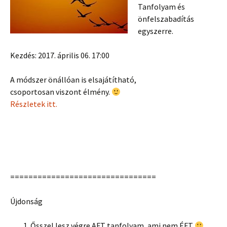
Tanfolyam és
önfelszabadítás
egyszerre.
Kezdés: 2017. április 06. 17:00
A módszer önállóan is elsajátítható,
csoportosan viszont élmény.
Részletek itt.
================================
Újdonság
Ősszel lesz végre AFT tanfolyam, ami nem ÉFT