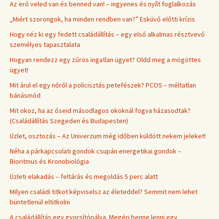
Az erő veled van és benned van! – ingyenes és nyílt foglalkozás
„Miért szorongok, ha minden rendben van?” Esküvő előtti krízis
Hogy néz ki egy fedett családállítás – egy első alkalmas résztvevő
személyes tapasztalata
Hogyan rendezz egy zűrös ingatlan ügyet? Oldd meg a mögöttes
ügyet!
Mit árul el egy nőről a policisztás petefészek? PCOS – méltatlan
bánásmód
Mit okoz, ha az őseid másodlagos okoknál fogva házasodtak?
(Családállítás Szegeden és Budapesten)
Üzlet, osztozás – Az Univerzum még időben küldött nekem jeleket!
Néha a párkapcsolati gondok csupán energetikai gondok –
Bioritmus és Kronobiológia
Üzleti elakadás – feltárás és megoldás 5 perc alatt
Milyen családi titkot képviselsz az életeddel? Semmit nem lehet
büntetlenül eltitkolni
A családállítás egy gyorsítópálya. Megéri benne lenni egy