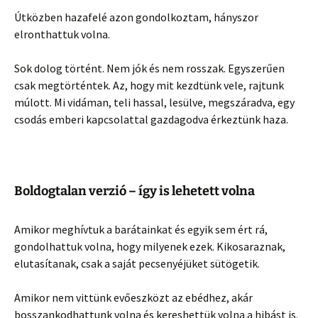
Útközben hazafelé azon gondolkoztam, hányszor
elronthattuk volna.
Sok dolog történt. Nem jók és nem rosszak. Egyszerűen
csak megtörténtek. Az, hogy mit kezdtünk vele, rajtunk
múlott. Mi vidáman, teli hassal, lesülve, megszáradva, egy
csodás emberi kapcsolattal gazdagodva érkeztünk haza.
Boldogtalan verzió – így is lehetett volna
Amikor meghívtuk a barátainkat és egyik sem ért rá,
gondolhattuk volna, hogy milyenek ezek. Kikosaraznak,
elutasítanak, csak a saját pecsenyéjüket sütögetik.
Amikor nem vittünk evőeszközt az ebédhez, akár
bosszankodhattunk volna és kereshettük volna a hibást is.