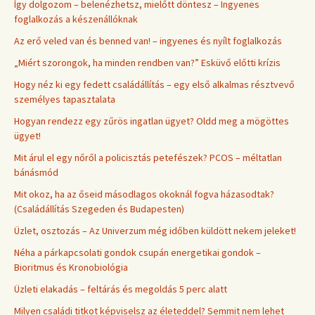
Így dolgozom – belenézhetsz, mielőtt döntesz – Ingyenes
foglalkozás a készenállóknak
Az erő veled van és benned van! – ingyenes és nyílt foglalkozás
„Miért szorongok, ha minden rendben van?” Esküvő előtti krízis
Hogy néz ki egy fedett családállítás – egy első alkalmas résztvevő
személyes tapasztalata
Hogyan rendezz egy zűrös ingatlan ügyet? Oldd meg a mögöttes
ügyet!
Mit árul el egy nőről a policisztás petefészek? PCOS – méltatlan
bánásmód
Mit okoz, ha az őseid másodlagos okoknál fogva házasodtak?
(Családállítás Szegeden és Budapesten)
Üzlet, osztozás – Az Univerzum még időben küldött nekem jeleket!
Néha a párkapcsolati gondok csupán energetikai gondok –
Bioritmus és Kronobiológia
Üzleti elakadás – feltárás és megoldás 5 perc alatt
Milyen családi titkot képviselsz az életeddel? Semmit nem lehet