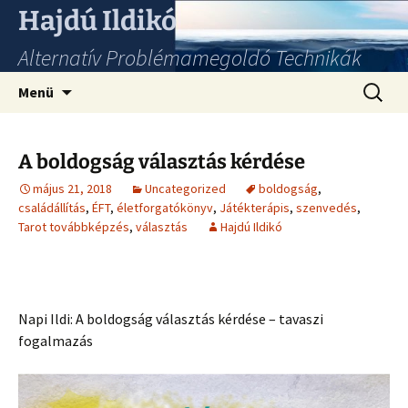
Hajdú Ildikó
Alternatív Problémamegoldó Technikák
Ugrás
Keresés
Menü
a
tartalomhoz
A boldogság választás kérdése
május 21, 2018
Uncategorized
boldogság
,
családállítás
,
ÉFT
,
életforgatókönyv
,
Játékterápis
,
szenvedés
,
Tarot továbbképzés
,
választás
Hajdú Ildikó
Napi Ildi: A boldogság választás kérdése – tavaszi
fogalmazás