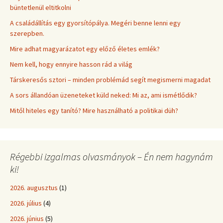
büntetlenül eltitkolni
A családállítás egy gyorsítópálya. Megéri benne lenni egy
szerepben.
Mire adhat magyarázatot egy előző életes emlék?
Nem kell, hogy ennyire hasson rád a világ
Társkeresős sztori – minden problémád segít megismerni magadat
A sors állandóan üzeneteket küld neked: Mi az, ami ismétlődik?
Mitől hiteles egy tanító? Mire használható a politikai düh?
Régebbi izgalmas olvasmányok – Én nem hagynám
ki!
2026. augusztus
(1)
2026. július
(4)
2026. június
(5)