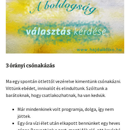
3 órányi csónakázás
Ma egy spontán ötlettől vezérelve kimentünk csónakázni.
Vittünk ebédet, innivalót és elindultunk. Szóltunk a
barátoknak, hogy csatlakozhatnak, ha van kedvük.
Már mindenkinek volt programja, dolga, így nem
jöttek.
Egy óra vízi élet után elkapott bennünket egy heves