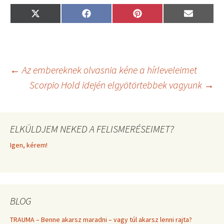
Share
Share
Share
Share
X
F
P
E
on
on
on
on
(
a
i
m
T
c
n
a
w
e
t
i
i
b
e
l
t
o
r
t
o
e
Bejegyzés
←
Az embereknek olvasnia kéne a hírleveleimet
e
k
s
r
t
Scorpio Hold idején elgyötörtebbek vagyunk
→
)
navigáció
ELKÜLDJEM NEKED A FELISMERÉSEIMET?
Igen, kérem!
BLOG
TRAUMA – Benne akarsz maradni – vagy túl akarsz lenni rajta?