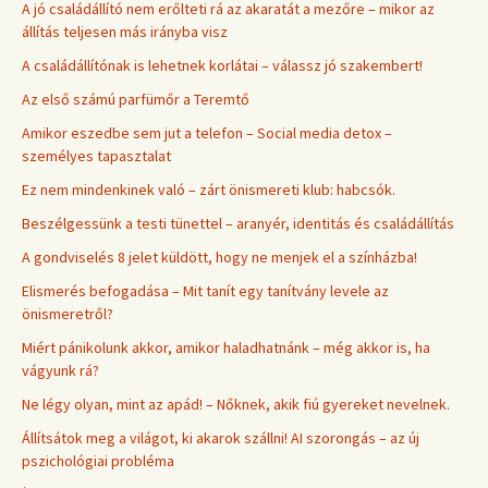
A jó családállító nem erőlteti rá az akaratát a mezőre – mikor az
állítás teljesen más irányba visz
A családállítónak is lehetnek korlátai – válassz jó szakembert!
Az első számú parfümőr a Teremtő
Amikor eszedbe sem jut a telefon – Social media detox –
személyes tapasztalat
Ez nem mindenkinek való – zárt önismereti klub: habcsók.
Beszélgessünk a testi tünettel – aranyér, identitás és családállítás
A gondviselés 8 jelet küldött, hogy ne menjek el a színházba!
Elismerés befogadása – Mit tanít egy tanítvány levele az
önismeretről?
Miért pánikolunk akkor, amikor haladhatnánk – még akkor is, ha
vágyunk rá?
Ne légy olyan, mint az apád! – Nőknek, akik fiú gyereket nevelnek.
Állítsátok meg a világot, ki akarok szállni! AI szorongás – az új
pszichológiai probléma