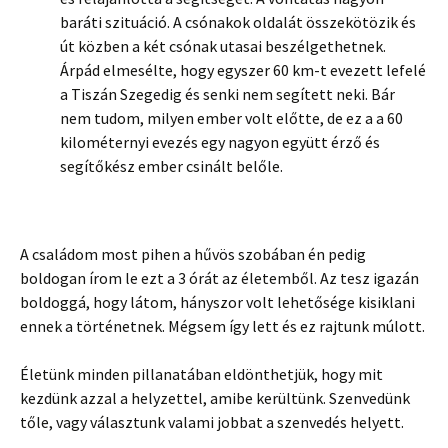
baráti szituáció. A csónakok oldalát összekötözik és
út közben a két csónak utasai beszélgethetnek.
Árpád elmesélte, hogy egyszer 60 km-t evezett lefelé
a Tiszán Szegedig és senki nem segített neki. Bár
nem tudom, milyen ember volt előtte, de ez a a 60
kilométernyi evezés egy nagyon együtt érző és
segítőkész ember csinált belőle.
A családom most pihen a hűvös szobában én pedig
boldogan írom le ezt a 3 órát az életemből. Az tesz igazán
boldoggá, hogy látom, hányszor volt lehetősége kisiklani
ennek a történetnek. Mégsem így lett és ez rajtunk múlott.
Életünk minden pillanatában eldönthetjük, hogy mit
kezdünk azzal a helyzettel, amibe kerültünk. Szenvedünk
tőle, vagy választunk valami jobbat a szenvedés helyett.