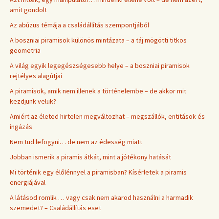
amit gondolt
Az abúzus témája a családállítás szempontjából
A boszniai piramisok különös mintázata – a táj mögötti titkos
geometria
A világ egyik legegészségesebb helye – a boszniai piramisok
rejtélyes alagútjai
A piramisok, amik nem illenek a történelembe – de akkor mit
kezdjünk velük?
Amiért az életed hirtelen megváltozhat – megszállók, entitások és
ingázás
Nem tud lefogyni… de nem az édesség miatt
Jobban ismerik a piramis átkát, mint a jótékony hatását
Mi történik egy élőlénnyel a piramisban? Kísérletek a piramis
energiájával
A látásod romlik … vagy csak nem akarod használni a harmadik
szemedet? – Családállítás eset