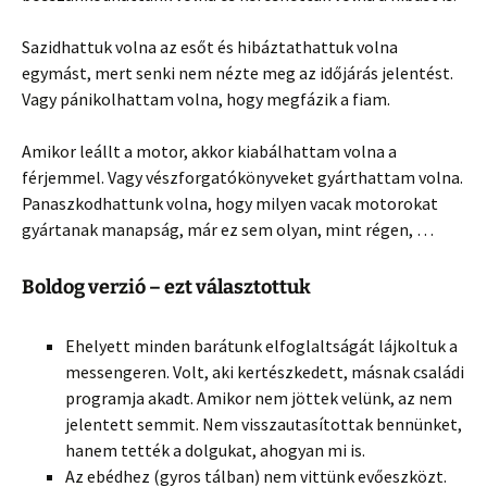
Sazidhattuk volna az esőt és hibáztathattuk volna
egymást, mert senki nem nézte meg az időjárás jelentést.
Vagy pánikolhattam volna, hogy megfázik a fiam.
Amikor leállt a motor, akkor kiabálhattam volna a
férjemmel. Vagy vészforgatókönyveket gyárthattam volna.
Panaszkodhattunk volna, hogy milyen vacak motorokat
gyártanak manapság, már ez sem olyan, mint régen, …
Boldog verzió – ezt választottuk
Ehelyett minden barátunk elfoglaltságát lájkoltuk a
messengeren. Volt, aki kertészkedett, másnak családi
programja akadt. Amikor nem jöttek velünk, az nem
jelentett semmit. Nem visszautasítottak bennünket,
hanem tették a dolgukat, ahogyan mi is.
Az ebédhez (gyros tálban) nem vittünk evőeszközt.