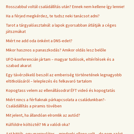
Rosszabbul voltál családállítás után? Ennek nem kellene így lennie!
Ha a férjed megkérdez, te tudsz neki tanácsot adni?
Tarot a tárgyalóasztalnál: a lapok gyorsabban átlátják a céges
játszmákat
Miért ne add oda önként a DNS-edet?
Mikor hasznos a panaszkodás? Amikor oldás lesz belőle
UFO-konferencián jártam – magyar tudósok, eltérítések és a
szabad akarat
Egy távérzékelő beszél az emberiség történetének legnagyobb
eltitkolásáról – leleplezés és felkavaró tartalom
Kopogtass velem az ellenállásodra! ÉFT videó és kopogtatás
Miért nincs a férfiaknak párkapcsolata a családunkban?-
Családállítás a piramis tövében
Mit jelent, ha állandóan elromlik az autód?
Külföldre költöztél? Mi a valódi oka?
Azt hitték, egy manipulátor… mindenki ellene volt – de nem azért,