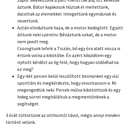
zápor. Beeveztünk a part-menti fák alá, ott kevésbé
áztunk. Bátor kajakosok húztak el mellettünk,
dacoltak az elemekkel. Integettünk egymásnak és
nevettünk.
Aztán elindultunk haza, de a motor bedöglött. Együtt
álltunk neki szerelni. Bénáztunk sokat, de a motor
nem javult meg.
Csorogtunk lefelé a Tiszán, bő egy óra alatt vissza is
értünk volna a kikötőbe. Én azért kiküldtem egy
nyitott kérdést az ég felé, hogy hogyan oldódhatna
ez meg?
Egy-két percen belül leszólított bennünket egy vízi
sporttárs és megkérdezte, hogy elvontasson-e. Mi
megengedtük neki. Percek múlva kikötöttünk és egy
hideg sörrel megháláltuk a megmentőnknek a
segítséget.
3 órát töltöttünk az otthontól távol, mégis annyi minden
történt velünk.