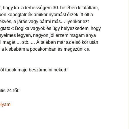
hanganyagok – régebbi
foglalkozások
, hogy kb. a terhességem 30. hetében kitaláltam,
n kopogtatnék amikor nyomást érzek itt-ott a
kvés, a járás vagy bármi más…Ilyenkor ezt
tatok: Bogika vagyok és úgy helyezkedem, hogy
nyelmes legyen, nagyon jól érzem magam anya
zi magát … stb. … Általában már az első kör után
i a kisbabám a pocakomban és megszűnik a
ól tudok majd beszámolni neked:
is 24-től:
olyam