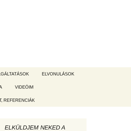
Keresés:
LGÁLTATÁSOK
ELVONULÁSOK
A
ZSIGE BOLT
VIDEÓIM
ELVONULÁS –
Magyarországon
, REFERENCIÁK
 tájékoztató
hogy
ELKÜLDJEM NEKED A
ked az új