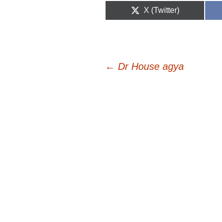
Share
X (Twitter)
on
Bejegyzés
←
Dr House agya
navigáció