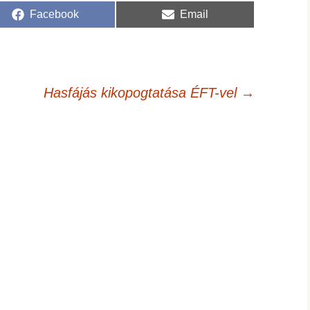
Share
Share
Facebook
Email
on
on
Hasfájás kikopogtatása ÉFT-vel
→