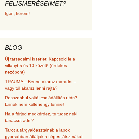
FELISMERÉSEIMET?
met és
Igen, kérem!
erződési
BLOG
Új társadalmi kísérlet: Kapcsold le a
villanyt 5 és 10 között! (érdekes
nézőpont)
TRAUMA – Benne akarsz maradni –
vagy túl akarsz lenni rajta?
Rosszabbul voltál családállítás után?
Ennek nem kellene így lennie!
Ha a férjed megkérdez, te tudsz neki
tanácsot adni?
Tarot a tárgyalóasztalnál: a lapok
gyorsabban átlátják a céges játszmákat