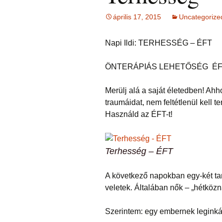
Ingás Közvetítés
HIEDELMEK
ÉFT ismeretter
Ingás Sorstiszt
bőség, gazdag
NÉGY KÉRDÉS –
írások 2.
esetek
témakörében
április 17, 2015
Uncategorize
írások (ítéleteink
INGÁS 
Ingás Lélekállítás
Öngyógyítás
megfordítása)
Lélekállítás in
TANFO
frekvenciákkal
esetek
Korlátozó hie
Napi Ildi: TERHESSÉG – ÉFT
testsúly, elhíz
ÉLETFORGATÓKÖNYV
MÁTRIXENERGET
… témaköréb
ÉFT F
AZ ÉLET DOLGAI
SOROZA
RÖVIDEN
ÖNTERÁPIÁS LEHETŐSÉG ÉFT
szorong
KRONOBIOLÓGIA
BACH
Kronobiológia
elenged
VIRÁGESSZENCIÁ
rendelése
Merülj alá a saját életedben! Ahh
TAROT kártya
Kronobio
traumáidat, nem feltétlenül kell t
(sorselemzés és
ACCESS
További kronob
tanfoly
problémafeltárás)
CONSCIOUSNESS
írások és vide
Használd az ÉFT-t!
(hozzáférés a
tudatossághoz)
BYRON 
FELOLDÁS JÁTÉK
KÉRDÉ
ELENGEDÉS
Terhesség – ÉFT
RAJZELEMZÉS
Tünetek
korrekci
MESE –
A következő napokban egy-két ta
TUDATFORMATTÁLÁS
problémafeltárás
mesével
TANUL
veletek. Általában nők – „hétköz
CSALÁD
Szerintem: egy embernek leginká
Online i