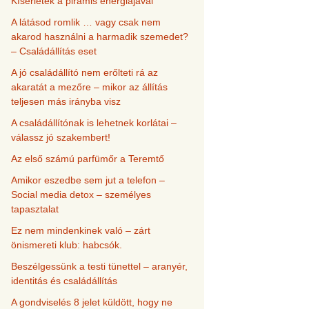
Kísérletek a piramis energiájával
A látásod romlik … vagy csak nem
akarod használni a harmadik szemedet?
– Családállítás eset
A jó családállító nem erőlteti rá az
akaratát a mezőre – mikor az állítás
teljesen más irányba visz
A családállítónak is lehetnek korlátai –
válassz jó szakembert!
Az első számú parfümőr a Teremtő
Amikor eszedbe sem jut a telefon –
Social media detox – személyes
tapasztalat
Ez nem mindenkinek való – zárt
önismereti klub: habcsók.
Beszélgessünk a testi tünettel – aranyér,
identitás és családállítás
A gondviselés 8 jelet küldött, hogy ne