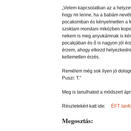
„Velem kapcsolatban az a helyzet
hogy mi lenne, ha a babám nevébe
pocakomban és kényelmetlen a fe
szoktam mondani miközben kopog
nekem is meg anyukámnak is ké
pocakjában és ő is nagyon jól ér
érzem, ahogy elkezd helyezkedn
kellemetlen érzés.
Remélem még sok ilyen jó dologr
Puszi: T.”
Meg is tanulhatod a módszert ápril
Részletekért katt ide:
ÉFT tanf
Megosztás: