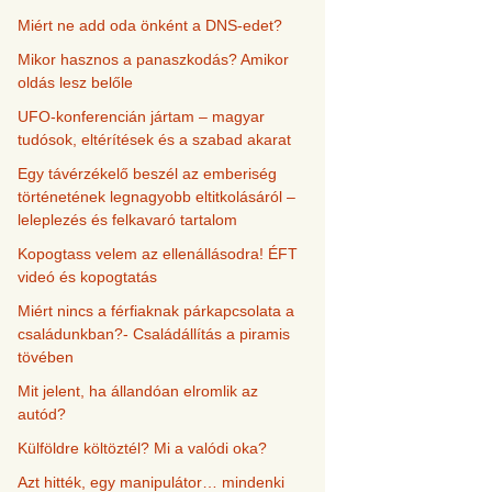
Miért ne add oda önként a DNS-edet?
Mikor hasznos a panaszkodás? Amikor
oldás lesz belőle
UFO-konferencián jártam – magyar
tudósok, eltérítések és a szabad akarat
Egy távérzékelő beszél az emberiség
történetének legnagyobb eltitkolásáról –
leleplezés és felkavaró tartalom
Kopogtass velem az ellenállásodra! ÉFT
videó és kopogtatás
Miért nincs a férfiaknak párkapcsolata a
családunkban?- Családállítás a piramis
tövében
Mit jelent, ha állandóan elromlik az
autód?
Külföldre költöztél? Mi a valódi oka?
Azt hitték, egy manipulátor… mindenki