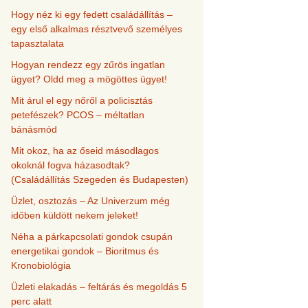
Hogy néz ki egy fedett családállítás –
egy első alkalmas résztvevő személyes
tapasztalata
Hogyan rendezz egy zűrös ingatlan
ügyet? Oldd meg a mögöttes ügyet!
Mit árul el egy nőről a policisztás
petefészek? PCOS – méltatlan
bánásmód
Mit okoz, ha az őseid másodlagos
okoknál fogva házasodtak?
(Családállítás Szegeden és Budapesten)
Üzlet, osztozás – Az Univerzum még
időben küldött nekem jeleket!
Néha a párkapcsolati gondok csupán
energetikai gondok – Bioritmus és
Kronobiológia
Üzleti elakadás – feltárás és megoldás 5
perc alatt