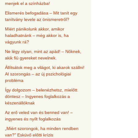
menjek el a színházba!
Elismerés befogadása – Mit tanít egy
tanítvány levele az önismeretről?
Miért pánikolunk akkor, amikor
haladhatnánk – még akkor is, ha
vágyunk rá?
Ne légy olyan, mint az apád! – Nőknek,
akik fiú gyereket nevelnek.
Állítsátok meg a világot, ki akarok szállni!
AI szorongás – az új pszichológiai
probléma
Így dolgozom – belenézhetsz, mielőtt
döntesz – Ingyenes foglalkozás a
készenállóknak
Az erő veled van és benned van! –
ingyenes és nyílt foglalkozás
„Miért szorongok, ha minden rendben
van?” Esküvő előtti krízis