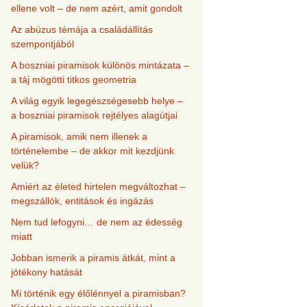
ellene volt – de nem azért, amit gondolt
Az abúzus témája a családállítás
szempontjából
A boszniai piramisok különös mintázata –
a táj mögötti titkos geometria
A világ egyik legegészségesebb helye –
a boszniai piramisok rejtélyes alagútjai
A piramisok, amik nem illenek a
történelembe – de akkor mit kezdjünk
velük?
Amiért az életed hirtelen megváltozhat –
megszállók, entitások és ingázás
Nem tud lefogyni… de nem az édesség
miatt
Jobban ismerik a piramis átkát, mint a
jótékony hatását
Mi történik egy élőlénnyel a piramisban?