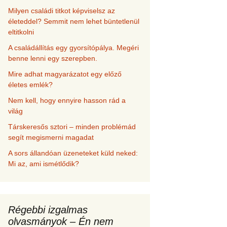
Milyen családi titkot képviselsz az
életeddel? Semmit nem lehet büntetlenül
eltitkolni
A családállítás egy gyorsítópálya. Megéri
benne lenni egy szerepben.
Mire adhat magyarázatot egy előző
életes emlék?
Nem kell, hogy ennyire hasson rád a
világ
Társkeresős sztori – minden problémád
segít megismerni magadat
A sors állandóan üzeneteket küld neked:
Mi az, ami ismétlődik?
Régebbi izgalmas
olvasmányok – Én nem