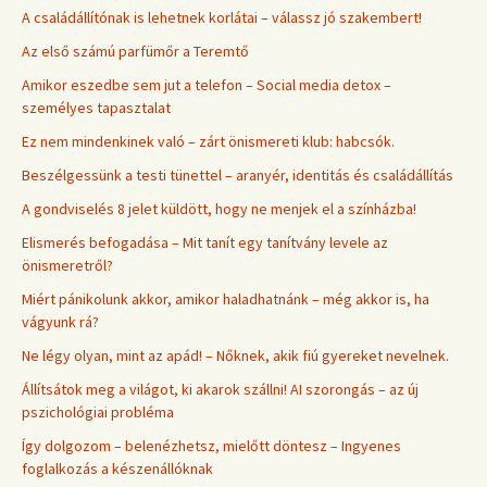
A családállítónak is lehetnek korlátai – válassz jó szakembert!
Az első számú parfümőr a Teremtő
Amikor eszedbe sem jut a telefon – Social media detox –
személyes tapasztalat
Ez nem mindenkinek való – zárt önismereti klub: habcsók.
Beszélgessünk a testi tünettel – aranyér, identitás és családállítás
A gondviselés 8 jelet küldött, hogy ne menjek el a színházba!
Elismerés befogadása – Mit tanít egy tanítvány levele az
önismeretről?
Miért pánikolunk akkor, amikor haladhatnánk – még akkor is, ha
vágyunk rá?
Ne légy olyan, mint az apád! – Nőknek, akik fiú gyereket nevelnek.
Állítsátok meg a világot, ki akarok szállni! AI szorongás – az új
pszichológiai probléma
Így dolgozom – belenézhetsz, mielőtt döntesz – Ingyenes
foglalkozás a készenállóknak