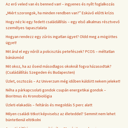
Az erő veled van és benned van! – ingyenes és nyílt foglalkozás
„Miért szorongok, ha minden rendben van?” Esküvő előtti krízis
Hogy néz ki egy fedett családállítás – egy első alkalmas résztvevő
személyes tapasztalata
Hogyan rendezz egy zűrös ingatlan ügyet? Oldd meg a mögöttes
ügyet!
Mit árul el egy nőről a policisztás petefészek? PCOS – méltatlan
bánásmód
Mit okoz, ha az őseid másodlagos okoknál fogva házasodtak?
(Családállítás Szegeden és Budapesten)
Üzlet, osztozás – Az Univerzum még időben küldött nekem jeleket!
Néha a párkapcsolati gondok csupán energetikai gondok –
Bioritmus és Kronobiológia
Üzleti elakadás – feltárás és megoldás 5 perc alatt
Milyen családi titkot képviselsz az életeddel? Semmit nem lehet
büntetlenül eltitkolni