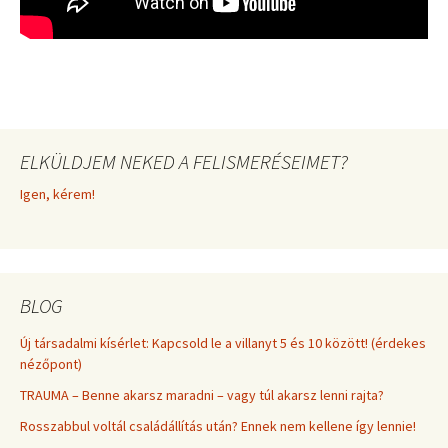
ELKÜLDJEM NEKED A FELISMERÉSEIMET?
Igen, kérem!
BLOG
Új társadalmi kísérlet: Kapcsold le a villanyt 5 és 10 között! (érdekes
nézőpont)
TRAUMA – Benne akarsz maradni – vagy túl akarsz lenni rajta?
Rosszabbul voltál családállítás után? Ennek nem kellene így lennie!