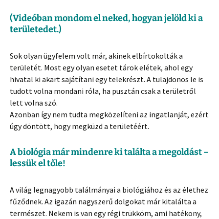
(Videóban mondom el neked, hogyan jelöld ki a
területedet.)
Sok olyan ügyfelem volt már, akinek elbírtokolták a
területét. Most egy olyan esetet tárok elétek, ahol egy
hivatal ki akart sajátítani egy telekrészt. A tulajdonos le is
tudott volna mondani róla, ha pusztán csak a területről
lett volna szó.
Azonban így nem tudta megközelíteni az ingatlanját, ezért
úgy döntött, hogy megküzd a területéért.
A biológia már mindenre ki találta a megoldást –
lessük el tőle!
A világ legnagyobb találmányai a biológiához és az élethez
fűződnek. Az igazán nagyszerű dolgokat már kitalálta a
természet. Nekem is van egy régi trükköm, ami hatékony,