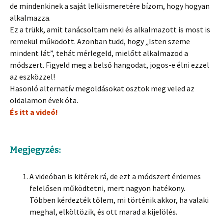
de mindenkinek a saját lelkiismeretére bízom, hogy hogyan
alkalmazza.
Ez a trükk, amit tanácsoltam neki és alkalmazott is most is
remekül működött. Azonban tudd, hogy „Isten szeme
mindent lát”, tehát mérlegeld, mielőtt alkalmazod a
módszert. Figyeld meg a belső hangodat, jogos-e élni ezzel
az eszközzel!
Hasonló alternatív megoldásokat osztok meg veled az
oldalamon évek óta.
És itt a videó!
Megjegyzés:
A videóban is kitérek rá, de ezt a módszert érdemes
felelősen működtetni, mert nagyon hatékony.
Többen kérdezték tőlem, mi történik akkor, ha valaki
meghal, elköltözik, és ott marad a kijelölés.