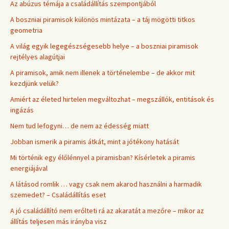
Az abúzus témája a családállítás szempontjából
A boszniai piramisok különös mintázata – a táj mögötti titkos
geometria
A világ egyik legegészségesebb helye – a boszniai piramisok
rejtélyes alagútjai
A piramisok, amik nem illenek a történelembe – de akkor mit
kezdjünk velük?
Amiért az életed hirtelen megváltozhat – megszállók, entitások és
ingázás
Nem tud lefogyni… de nem az édesség miatt
Jobban ismerik a piramis átkát, mint a jótékony hatását
Mi történik egy élőlénnyel a piramisban? Kísérletek a piramis
energiájával
A látásod romlik … vagy csak nem akarod használni a harmadik
szemedet? – Családállítás eset
A jó családállító nem erőlteti rá az akaratát a mezőre – mikor az
állítás teljesen más irányba visz