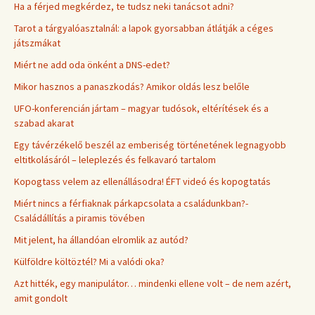
Ha a férjed megkérdez, te tudsz neki tanácsot adni?
Tarot a tárgyalóasztalnál: a lapok gyorsabban átlátják a céges
játszmákat
Miért ne add oda önként a DNS-edet?
Mikor hasznos a panaszkodás? Amikor oldás lesz belőle
UFO-konferencián jártam – magyar tudósok, eltérítések és a
szabad akarat
Egy távérzékelő beszél az emberiség történetének legnagyobb
eltitkolásáról – leleplezés és felkavaró tartalom
Kopogtass velem az ellenállásodra! ÉFT videó és kopogtatás
Miért nincs a férfiaknak párkapcsolata a családunkban?-
Családállítás a piramis tövében
Mit jelent, ha állandóan elromlik az autód?
Külföldre költöztél? Mi a valódi oka?
Azt hitték, egy manipulátor… mindenki ellene volt – de nem azért,
amit gondolt