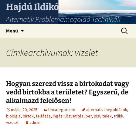
Hajdú Ildikó
Alternatív Problémamegoldó Technikák
Ugrás
Keresés
Menü
a
tartalomhoz
Címkearchívumok: vizelet
Hogyan szerezd vissz a birtokodat vagy
vedd birtokba a területet? Egyszerű, de
alkalmazd felelősen!
május 20, 2025
Uncategorized
alternatív megoldások
,
biológia
,
birtok
,
felfázás
,
ingás Közvetítés
,
per
,
pisi
,
telek
,
trükk
,
vizelet
admin