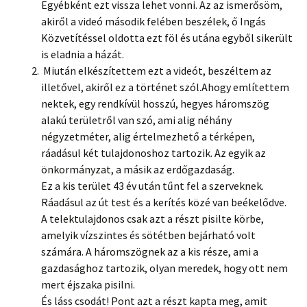
Egyébként ezt vissza lehet vonni. Az az ismerősöm,
akiről a videó második felében beszélek, ő Ingás
Közvetítéssel oldotta ezt föl és utána egyből sikerült
is eladnia a házát.
Miután elkészítettem ezt a videót, beszéltem az
illetővel, akiről ez a történet szól.Ahogy említettem
nektek, egy rendkívül hosszú, hegyes háromszög
alakú területről van szó, ami alig néhány
négyzetméter, alig értelmezhető a térképen,
ráadásul két tulajdonoshoz tartozik. Az egyik az
önkormányzat, a másik az erdőgazdaság.
Ez a kis terület 43 év után tűnt fel a szerveknek.
Ráadásul az út test és a kerítés közé van beékelődve.
A telektulajdonos csak azt a részt pisilte körbe,
amelyik vízszintes és sötétben bejárható volt
számára. A háromszögnek az a kis része, ami a
gazdasághoz tartozik, olyan meredek, hogy ott nem
mert éjszaka pisilni.
És láss csodát! Pont azt a részt kapta meg, amit