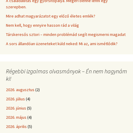
A családállítás egy gyorsítópálya. Megéri benne lenni egy
szerepben.
Mire adhat magyarázatot egy előző életes emlék?
Nem kell, hogy ennyire hasson rád a világ
Társkeresős sztori – minden problémád segít megismerni magadat
A sors állandóan üzeneteket küld neked: Mi az, ami ismétlődik?
Régebbi izgalmas olvasmányok – Én nem hagynám
ki!
2026. augusztus
(2)
2026. július
(4)
2026. június
(5)
2026. május
(4)
2026. április
(5)