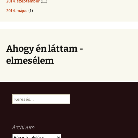
2014. szeptember
(11)
2014. május
(1)
Ahogy én láttam -
elmesélem
Keresés:
Archívum
Archívum