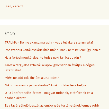
Igen, kérem!
BLOG
TRAUMA – Benne akarsz maradni – vagy túl akarsz lenni rajta?
Rosszabbul voltál családállítás után? Ennek nem kellene így lennie!
Ha a férjed megkérdez, te tudsz neki tanácsot adni?
Tarot a tárgyalóasztalnál: a lapok gyorsabban átlátják a céges
játszmákat
Miért ne add oda önként a DNS-edet?
Mikor hasznos a panaszkodás? Amikor oldás lesz belőle
UFO-konferencián jártam – magyar tudósok, eltérítések és a
szabad akarat
Egy távérzékelő beszél az emberiség történetének legnagyobb