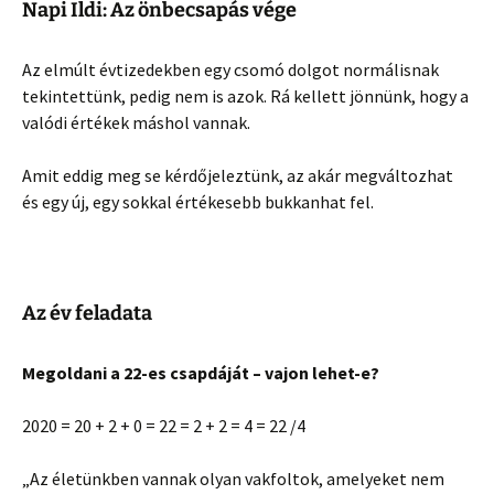
Napi Ildi: Az önbecsapás vége
Az elmúlt évtizedekben egy csomó dolgot normálisnak
tekintettünk, pedig nem is azok. Rá kellett jönnünk, hogy a
valódi értékek máshol vannak.
Amit eddig meg se kérdőjeleztünk, az akár megváltozhat
és egy új, egy sokkal értékesebb bukkanhat fel.
Az év feladata
Megoldani a 22-es csapdáját – vajon lehet-e?
2020 = 20 + 2 + 0 = 22 = 2 + 2 = 4 = 22 /4
„Az életünkben vannak olyan vakfoltok, amelyeket nem