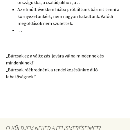
országukba, a családjukhoz, a …
Az elmúlt években hiába próbáltunk bármit tenni a
környezetünkért, nem nagyon haladtunk. Valódi
megoldások nem születtek.
…
„Bárcsak ez a változás javára válna mindennek és
mindenkinek!”
„Bárcsak ráébrednénk a rendelkezésünkre álló
lehetőségnek!”
ELKÜLDJEM NEKED A FELISMERÉSEIMET?