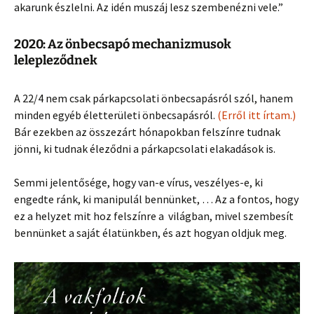
akarunk észlelni. Az idén muszáj lesz szembenézni vele.”
2020: Az önbecsapó mechanizmusok
lelepleződnek
A 22/4 nem csak párkapcsolati önbecsapásról szól, hanem
minden egyéb életterületi önbecsapásról.
(Erről itt írtam.)
Bár ezekben az összezárt hónapokban felszínre tudnak
jönni, ki tudnak éleződni a párkapcsolati elakadások is.
Semmi jelentősége, hogy van-e vírus, veszélyes-e, ki
engedte ránk, ki manipulál bennünket, … Az a fontos, hogy
ez a helyzet mit hoz felszínre a világban, mivel szembesít
bennünket a saját élatünkben, és azt hogyan oldjuk meg.