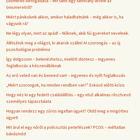
Elismerés befogadása – Mit tanít egy tanítvány levele az
önismeretről?
Miért pánikolunk akkor, amikor haladhatnánk – még akkor is, ha
vágyunk rá?
Ne légy olyan, mint az apád! – Nőknek, akik fiú gyereket nevelnek.
Állítsátok meg a világot, ki akarok szállni! AI szorongás – az új
pszichológiai probléma
Így dolgozom – belenézhetsz, mielőtt döntesz – Ingyenes
foglalkozás a készenállóknak
Az erő veled van és benned van! – ingyenes és nyílt foglalkozás
„Miért szorongok, ha minden rendben van?” Esküvő előtti krízis
Hogy néz ki egy fedett családállítás – egy első alkalmas résztvevő
személyes tapasztalata
Hogyan rendezz egy zűrös ingatlan ügyet? Oldd meg a mögöttes
ügyet!
Mit árul el egy nőről a policisztás petefészek? PCOS – méltatlan
bánásmód