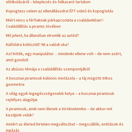
eltitkolásáról – leleplezés és felkavaró tartalom
Kopogtass velem az ellenállásodra! ÉFT videó és kopogtatás
Miért nincs a férfiaknak párkapcsolata a családunkban?-
Családállítás a piramis tövében
Mit jelent, ha állandóan elromlik az autód?
Külföldre költöztél? Mi a valódi oka?
Azt hitték, egy manipulátor… mindenki ellene volt – de nem azért,
amit gondolt
Az abúzus témája a családállítás szempontjából
A boszniai piramisok különös mintázata – a táj mögötti titkos
geometria
A világ egyik legegészségesebb helye – a boszniai piramisok
rejtélyes alagútjai
A piramisok, amik nem illenek a történelembe – de akkor mit
kezdjünk velük?
Amiért az életed hirtelen megváltozhat – megszállók, entitások és
ingázás