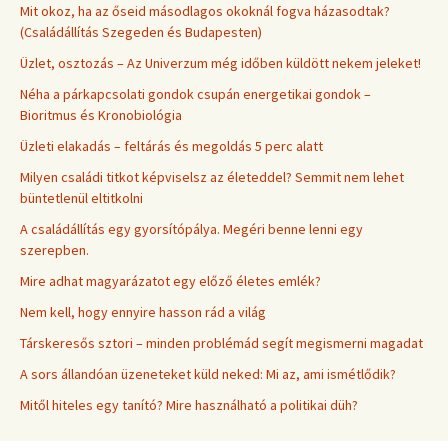
Mit okoz, ha az őseid másodlagos okoknál fogva házasodtak?
(Családállítás Szegeden és Budapesten)
Üzlet, osztozás – Az Univerzum még időben küldött nekem jeleket!
Néha a párkapcsolati gondok csupán energetikai gondok –
Bioritmus és Kronobiológia
Üzleti elakadás – feltárás és megoldás 5 perc alatt
Milyen családi titkot képviselsz az életeddel? Semmit nem lehet
büntetlenül eltitkolni
A családállítás egy gyorsítópálya. Megéri benne lenni egy
szerepben.
Mire adhat magyarázatot egy előző életes emlék?
Nem kell, hogy ennyire hasson rád a világ
Társkeresős sztori – minden problémád segít megismerni magadat
A sors állandóan üzeneteket küld neked: Mi az, ami ismétlődik?
Mitől hiteles egy tanító? Mire használható a politikai düh?