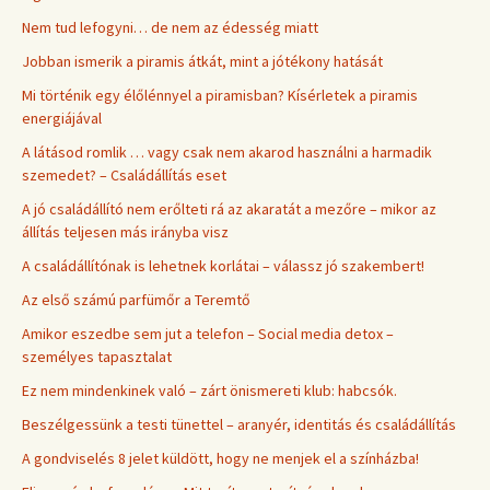
Nem tud lefogyni… de nem az édesség miatt
Jobban ismerik a piramis átkát, mint a jótékony hatását
Mi történik egy élőlénnyel a piramisban? Kísérletek a piramis
energiájával
A látásod romlik … vagy csak nem akarod használni a harmadik
szemedet? – Családállítás eset
A jó családállító nem erőlteti rá az akaratát a mezőre – mikor az
állítás teljesen más irányba visz
A családállítónak is lehetnek korlátai – válassz jó szakembert!
Az első számú parfümőr a Teremtő
Amikor eszedbe sem jut a telefon – Social media detox –
személyes tapasztalat
Ez nem mindenkinek való – zárt önismereti klub: habcsók.
Beszélgessünk a testi tünettel – aranyér, identitás és családállítás
A gondviselés 8 jelet küldött, hogy ne menjek el a színházba!