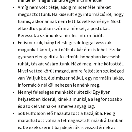
mindenki magántanuló egyéni tanrenddel.
Amíg nem volt tétje, addig mindenféle híreket
megosztottunk. Ha kiderült egy információról, hogy
hamis, akkor annak nem lett következménye. Most
elkezdtük jobban szűrni a híreket, a postokat.
Keressük a számunkra hiteles információt.
Felismertük, hány felesleges dologgal vesszük
magunkat körül, ami nélkül akár élni is lehet. Ezeket
gyorsan elengedtük. Az elmúlt hónapban kevesebb
ruhát, táskát vásároltunk. Nézd meg, mire költöttél.
Mivel vetted körül magad, amire feltétlen szükséged
van. Valljuk be, élelmiszer nélkül, egy normális lakás,
információ nélkül nehezen lennénk meg.
Mennyi felesleges munkakör létezik! Egy ilyen
helyzetben kiderül, kinek a munkája a legfontosabb
és azok el vannak-e ismerve anyagilag.
Sok külföldön élő hazautazott a hazájába. Pedig
maradhatott volna a felmagasztalt másik államban
is. De ezek szerint baj idején ők is visszatérnek az