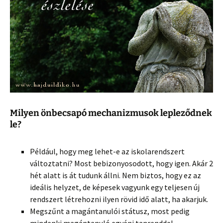
Milyen önbecsapó mechanizmusok lepleződnek
le?
Például, hogy meg lehet-e az iskolarendszert
változtatni? Most bebizonyosodott, hogy igen. Akár 2
hét alatt is át tudunk állni. Nem biztos, hogy ez az
ideális helyzet, de képesek vagyunk egy teljesen új
rendszert létrehozni ilyen rövid idő alatt, ha akarjuk.
Megszűnt a magántanulói státusz, most pedig