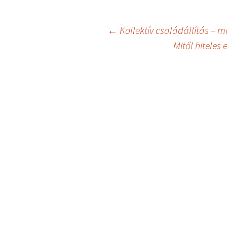
Bejegyzés
←
Kollektív családállítás – 
Mitől hiteles
navigáció