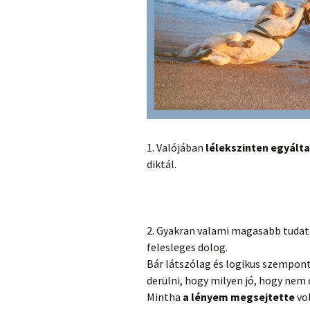
1. Valójában
lélekszinten egyálta
diktál.
2. Gyakran valami magasabb tudato
felesleges dolog.
Bár látszólag és logikus szempont
derülni, hogy milyen jó, hogy nem
Mintha
a lényem megsejtette
vol