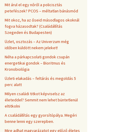
Mit árul el egy nőről a policisztás
petefészek? PCOS – méltatlan bánásmód
Mit okoz, ha az őseid másodlagos okoknál
fogva házasodtak? (Családállítás
Szegeden és Budapesten)
Üzlet, osztozás – Az Univerzum még
időben küldött nekem jeleket!
Néha a párkapcsolati gondok csupán
energetikai gondok – Bioritmus és
Kronobiológia
Üzleti elakadás – feltárás és megoldás 5
perc alatt
Milyen családi titkot képviselsz az
életeddel? Semmit nem lehet büntetlenül
eltitkolni
A családállítás egy gyorsítópálya. Megéri
benne lenni egy szerepben.
Mire adhat magyarázatot egy előző életes