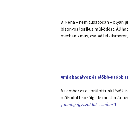
3. Néha – nem tudatosan – olyan
p
bizonyos logikus működést. Állh
mechanizmus, család lelkiismeret,
Ami akadályoz és előbb-utóbb 
Az ember és a körülöttünk lévők is
működött sokáig, de most már nem
„mindig így szoktuk csinálni”
!