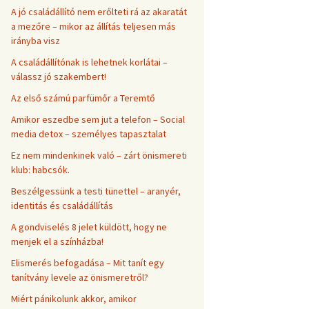
A jó családállító nem erőlteti rá az akaratát
a mezőre – mikor az állítás teljesen más
irányba visz
A családállítónak is lehetnek korlátai –
válassz jó szakembert!
Az első számú parfümőr a Teremtő
Amikor eszedbe sem jut a telefon – Social
media detox – személyes tapasztalat
Ez nem mindenkinek való – zárt önismereti
klub: habcsók.
Beszélgessünk a testi tünettel – aranyér,
identitás és családállítás
A gondviselés 8 jelet küldött, hogy ne
menjek el a színházba!
Elismerés befogadása – Mit tanít egy
tanítvány levele az önismeretről?
Miért pánikolunk akkor, amikor