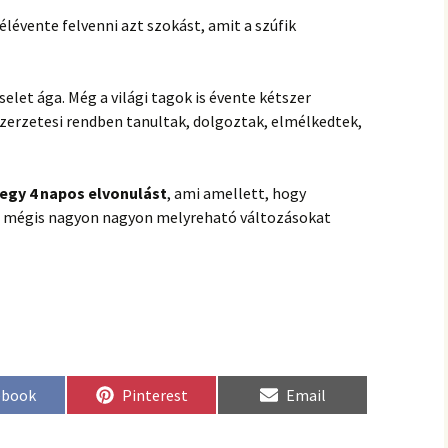
élévente felvenni azt szokást, amit a szúfik
elet ága. Még a világi tagok is évente kétszer
szerzetesi rendben tanultak, dolgoztak, elmélkedtek,
egy 4 napos elvonulást
, ami amellett, hogy
ú, mégis nagyon nagyon melyreható változásokat
re
Share
Share
ebook
Pinterest
Email
on
on