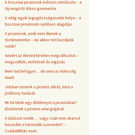
A boszniai piramisok különös mintázata – a
táj mögötti titkos geometria
A világ egyik legegészségesebb helye – a
boszniai piramisok rejtélyes alagútjai
A piramisok, amik nem illenek a
történelembe – de akkor mit kezdjünk
velük?
Amiért az életed hirtelen megváltozhat –
megszállók, entitások és ingázás
Nem tud lefogyni… de nem az édesség
miatt
Jobban ismerik a piramis átkát, mint a
jótékony hatását
Mi történik egy élőlénnyel a piramisban?
Kísérletek a piramis energiájával
A látásod romlik … vagy csak nem akarod
használni a harmadik szemedet? –
Családállítás eset