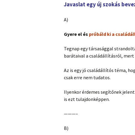
Javaslat egy új szokás beve
A)
Gyere el és
próbáld ki a családál
Tegnap egy társasággal strandolta
barátaival a családállításról, mert
Az is egy jó családállítós téma, hog
csak erre nem tudatos.
Ilyenkor érdemes segítőnek jelent
is ezt tulajdonképpen.
———–
B)