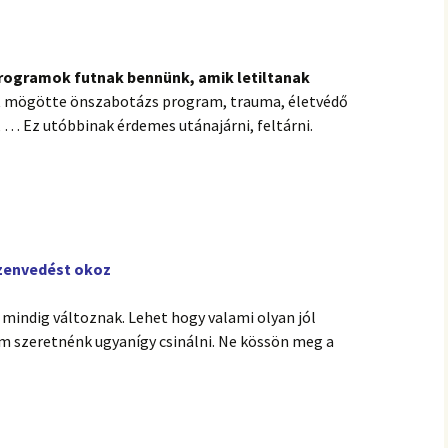
rogramok futnak bennünk, amik letiltanak
at mögötte önszabotázs program, trauma, életvédő
 … Ez utóbbinak érdemes utánajárni, feltárni.
szenvedést okoz
 mindig változnak. Lehet hogy valami olyan jól
 szeretnénk ugyanígy csinálni. Ne kössön meg a