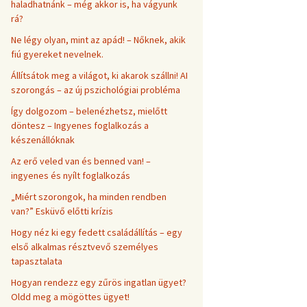
haladhatnánk – még akkor is, ha vágyunk
rá?
Ne légy olyan, mint az apád! – Nőknek, akik
fiú gyereket nevelnek.
Állítsátok meg a világot, ki akarok szállni! AI
szorongás – az új pszichológiai probléma
Így dolgozom – belenézhetsz, mielőtt
döntesz – Ingyenes foglalkozás a
készenállóknak
Az erő veled van és benned van! –
ingyenes és nyílt foglalkozás
„Miért szorongok, ha minden rendben
van?” Esküvő előtti krízis
Hogy néz ki egy fedett családállítás – egy
első alkalmas résztvevő személyes
tapasztalata
Hogyan rendezz egy zűrös ingatlan ügyet?
Oldd meg a mögöttes ügyet!