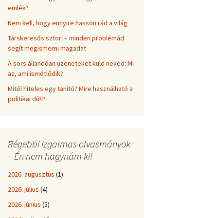
emlék?
Nem kell, hogy ennyire hasson rád a világ
Társkeresős sztori – minden problémád
segít megismerni magadat
A sors állandóan üzeneteket küld neked: Mi
az, ami ismétlődik?
Mitől hiteles egy tanító? Mire használható a
politikai düh?
Régebbi izgalmas olvasmányok
– Én nem hagynám ki!
2026. augusztus
(1)
2026. július
(4)
2026. június
(5)