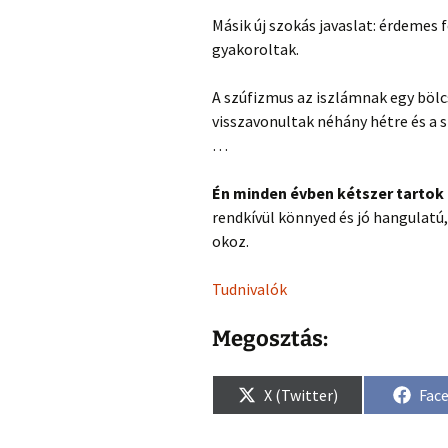
Másik új szokás javaslat: érdemes f
gyakoroltak.
A szúfizmus az iszlámnak egy bölcs
visszavonultak néhány hétre és a 
…
Én minden évben kétszer tartok 
rendkívül könnyed és jó hangulat
okoz.
Tudnivalók
Megosztás:
Share
Sha
X (Twitter)
Fac
on
on