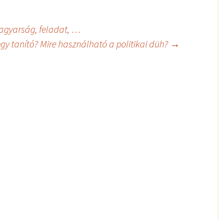
magyarság, feladat, …
 egy tanító? Mire használható a politikai düh?
→