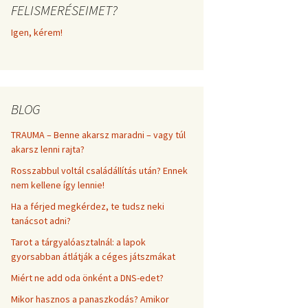
FELISMERÉSEIMET?
frekvenciákkal
Korlátozó hiedelmek a
testsúly, elhízás, evés, …
Igen, kérem!
AZ ÉLET DOLGAI
témakörében
RÖVIDEN
BLOG
TRAUMA – Benne akarsz maradni – vagy túl
akarsz lenni rajta?
Rosszabbul voltál családállítás után? Ennek
nem kellene így lennie!
Ha a férjed megkérdez, te tudsz neki
tanácsot adni?
Tarot a tárgyalóasztalnál: a lapok
gyorsabban átlátják a céges játszmákat
Miért ne add oda önként a DNS-edet?
Mikor hasznos a panaszkodás? Amikor