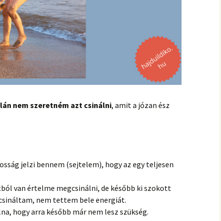
hanganyagok – régebbi
foglalkozások
lán nem szeretném azt csinálni
, amit a józan ész
sság jelzi bennem (sejtelem), hogy az egy teljesen
ból van értelme megcsinálni, de később ki szokott
 csináltam, nem tettem bele energiát.
na, hogy arra később már nem lesz szükség.