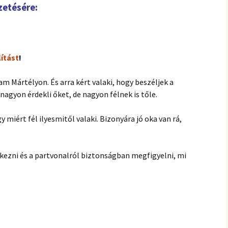
zetésére:
lítást
!
m Mártélyon. És arra kért valaki, hogy beszéljek a
 nagyon érdekli őket, de nagyon félnek is tőle.
y miért fél ilyesmitől valaki. Bizonyára jó oka van rá,
kezni és a partvonalról biztonságban megfigyelni, mi