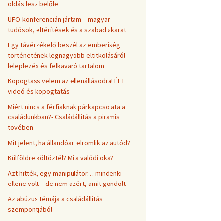
oldás lesz belőle
UFO-konferencián jártam – magyar
tudósok, eltérítések és a szabad akarat
Egy távérzékelő beszél az emberiség
történetének legnagyobb eltitkolásáról –
leleplezés és felkavaró tartalom
Kopogtass velem az ellenállásodra! ÉFT
videó és kopogtatás
Miért nincs a férfiaknak párkapcsolata a
családunkban?- Családállítás a piramis
tövében
Mit jelent, ha állandóan elromlik az autód?
Külföldre költöztél? Mi a valódi oka?
Azt hitték, egy manipulátor… mindenki
ellene volt – de nem azért, amit gondolt
Az abúzus témája a családállítás
szempontjából