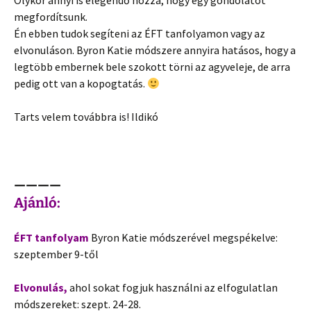
Olykor annyi is elegendő hozzá, hogy egy gondolatot
megfordítsunk.
Én ebben tudok segíteni az ÉFT tanfolyamon vagy az
elvonuláson. Byron Katie módszere annyira hatásos, hogy a
legtöbb embernek bele szokott törni az agyveleje, de arra
pedig ott van a kopogtatás.
Tarts velem továbbra is! Ildikó
————
Ajánló:
ÉFT tanfolyam
Byron Katie módszerével megspékelve:
szeptember 9-től
Elvonulás,
ahol sokat fogjuk használni az elfogulatlan
módszereket: szept. 24-28.