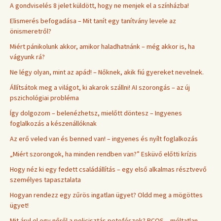
A gondviselés 8 jelet küldött, hogy ne menjek el a színházba!
Elismerés befogadása – Mit tanít egy tanítvány levele az
önismeretről?
Miért pánikolunk akkor, amikor haladhatnánk – még akkor is, ha
vágyunk rá?
Ne légy olyan, mint az apád! – Nőknek, akik fiú gyereket nevelnek.
Állítsátok meg a világot, ki akarok szállni! AI szorongás – az új
pszichológiai probléma
Így dolgozom – belenézhetsz, mielőtt döntesz – Ingyenes
foglalkozás a készenállóknak
Az erő veled van és benned van! – ingyenes és nyílt foglalkozás
„Miért szorongok, ha minden rendben van?” Esküvő előtti krízis
Hogy néz ki egy fedett családállítás – egy első alkalmas résztvevő
személyes tapasztalata
Hogyan rendezz egy zűrös ingatlan ügyet? Oldd meg a mögöttes
ügyet!
Mit árul el egy nőről a policisztás petefészek? PCOS – méltatlan