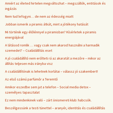
Amiért az életed hirtelen megváltozhat – megszállók, entitások és
ingázás
Nem tud lefogyni… de nem az édesség miatt
Jobban ismerik a piramis átkát, mint a jótékony hatását
Mi történik egy élőlénnyel a piramisban? Kísérletek a piramis
energiájával
A látásod romlik … vagy csak nem akarod használni a harmadik
szemedet? – Családállítás eset
A jó családállító nem erőlteti rá az akaratát a mezőre – mikor az
állítás teljesen más irányba visz
A családállítónak is lehetnek korlátai – válassz jó szakembert!
Az első számú parfümőr a Teremtő
Amikor eszedbe sem jut a telefon – Social media detox –
személyes tapasztalat
Ez nem mindenkinek való – zárt önismereti klub: habcsók.
Beszélgessünk a testi tünettel – aranyér, identitás és családállítás