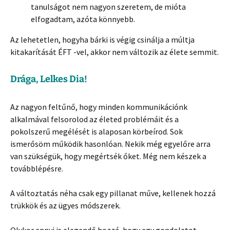
tanulságot nem nagyon szeretem, de mióta
elfogadtam, azóta könnyebb.
Az lehetetlen, hogyha bárki is végig csinálja a múltja
kitakarítását ÉFT -vel, akkor nem változik az élete semmit.
Drága, Lelkes Dia!
Az nagyon feltűnő, hogy minden kommunikációnk
alkalmával felsorolod az életed problémáit és a
pokolszerű megélését is alaposan körbeírod. Sok
ismerősöm működik hasonlóan. Nekik még egyelőre arra
van szükségük, hogy megértsék őket. Még nem készek a
továbblépésre.
A változtatás néha csak egy pillanat műve, kellenek hozzá
trükkök és az ügyes módszerek.