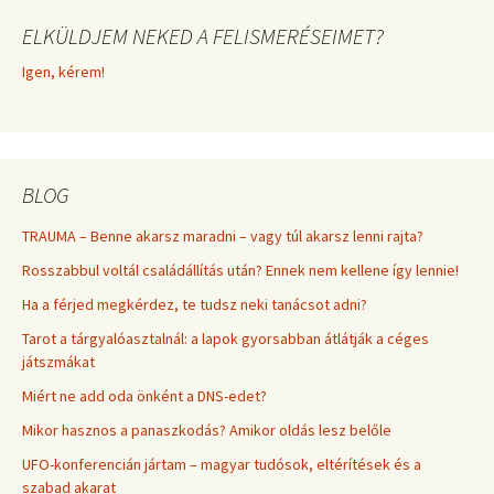
ELKÜLDJEM NEKED A FELISMERÉSEIMET?
Igen, kérem!
BLOG
TRAUMA – Benne akarsz maradni – vagy túl akarsz lenni rajta?
Rosszabbul voltál családállítás után? Ennek nem kellene így lennie!
Ha a férjed megkérdez, te tudsz neki tanácsot adni?
Tarot a tárgyalóasztalnál: a lapok gyorsabban átlátják a céges
játszmákat
Miért ne add oda önként a DNS-edet?
Mikor hasznos a panaszkodás? Amikor oldás lesz belőle
UFO-konferencián jártam – magyar tudósok, eltérítések és a
szabad akarat