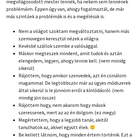
megvilágosodott mester lennék, ha nekem sem lennének
problémáim. Éppen úgy van, ahogy fogalmaztál, de már
más szintűek a problémák is és a megélésük is.
Nem a világot szoktam megváltoztatni, hanem más
szemüvegen keresztül nézek a világra.
Kevésbé szállok szembe a valósággal.
Máskor megteszek mindent, amit tudok és aztán
elengedem, legyen, ahogy lennie kell. (nem minidg
sikerül)
Rájöttem, hogy amikor szenvedek, azt én csinálom
magammal. De legtöbbször már az ügyes módszerek
által sikerül is le jönnöm erről a kínlódásról. (nem
mindig jön össze)
Rájöttem hogy, nem akarom hogy mások
szeressenek, mert az az én dolgom. (ez megy)
Megértettem, hogy a legjobb tanár, akitől
tanulhatok az, akivel együtt élek.
Be kellett látnom, hogy minden értem történik. Ezt a