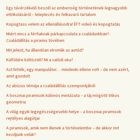
Egy távérzékelő beszél az emberiség történetének legnagyobb
eltitkolásáról – leleplezés és felkavaró tartalom
Kopogtass velem az ellenállásodra! ÉFT videó és kopogtatás
Miért nincs a férfiaknak párkapcsolata a családunkban?-
Családállítás a piramis tövében
Mit jelent, ha állandóan elromlik az autód?
Külföldre költöztél? Mi a valódi oka?
Azt hitték, egy manipulátor… mindenki ellene volt – de nem azért,
amit gondolt
Az abúzus témája a családállítás szempontjából
A boszniai piramisok különös mintázata – a táj mögötti titkos
geometria
A világ egyik legegészségesebb helye – a boszniai piramisok
rejtélyes alagútjai
A piramisok, amik nem illenek a történelembe – de akkor mit
kezdjünk velük?