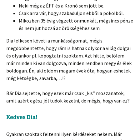
Neki még az ÉFT és a Kronó sem jött be.
Csak arra vár, hogy szabaduljon ebből a pokolból.
Miközben 35 évig végzett önmunkát, mégsincs pénze
és nem jut hozzá az örökségéhez sem.
Dia lelkesen követi a munkásságomat, mégis
megdöbbentette, hogy rám is hatnak olykor a világ dolgai
és olyankor pl. kopogtatni szoktam. Azt hitte, belőlem
már minden ki van dolgozva, minden rendben megy és élek
boldogan. Én, aki oldom magam évek óta, hogyan eshetek
még kétségbe, zavarba,…!?
Bár Dia sejtette, hogy ezek már csak „kis” mozzanatok,
amit azért egész jól tudok kezelni, de mégis, hogy van ez?
Kedves Dia!
Gyakran szoktak feltenni ilyen kérdéseket nekem. Már