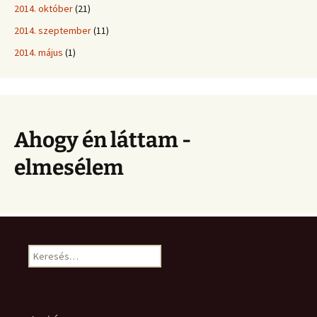
2014. október
(21)
2014. szeptember
(11)
2014. május
(1)
Ahogy én láttam -
elmesélem
Keresés: