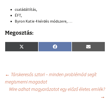
családállítás,
ÉFT,
Byron Katie 4 kérdés módszere, …
Megosztás:
Share
Share
Share
X
F
E
on
on
on
(
a
m
T
c
a
w
e
i
i
b
l
t
o
t
o
Bejegyzés
←
Társkeresős sztori – minden problémád segít
e
k
r
megismerni magadat
)
Mire adhat magyarázatot egy előző életes emlék?
navigáció
→