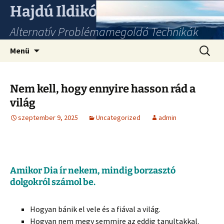
Hajdú Ildikó
Alternatív Problémamegoldó Technikák
Ugrás
Keresés
Menü
a
tartalomhoz
Nem kell, hogy ennyire hasson rád a
világ
szeptember 9, 2025
Uncategorized
admin
Amikor Dia ír nekem, mindig borzasztó
dolgokról számol be.
Hogyan bánik el vele és a fiával a világ.
Hogyan nem megy semmire az eddig tanultakkal.