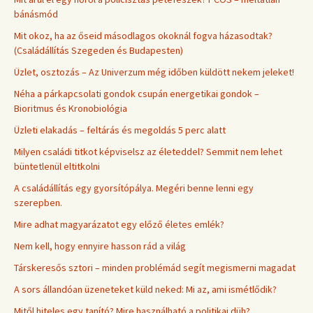
bánásmód
Mit okoz, ha az őseid másodlagos okoknál fogva házasodtak?
(Családállítás Szegeden és Budapesten)
Üzlet, osztozás – Az Univerzum még időben küldött nekem jeleket!
Néha a párkapcsolati gondok csupán energetikai gondok –
Bioritmus és Kronobiológia
Üzleti elakadás – feltárás és megoldás 5 perc alatt
Milyen családi titkot képviselsz az életeddel? Semmit nem lehet
büntetlenül eltitkolni
A családállítás egy gyorsítópálya. Megéri benne lenni egy
szerepben.
Mire adhat magyarázatot egy előző életes emlék?
Nem kell, hogy ennyire hasson rád a világ
Társkeresős sztori – minden problémád segít megismerni magadat
A sors állandóan üzeneteket küld neked: Mi az, ami ismétlődik?
Mitől hiteles egy tanító? Mire használható a politikai düh?