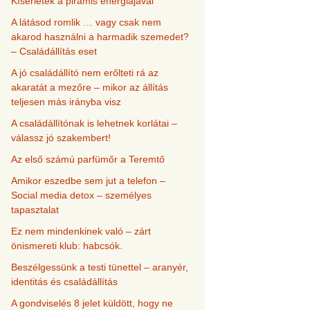
Kísérletek a piramis energiájával
A látásod romlik … vagy csak nem
akarod használni a harmadik szemedet?
– Családállítás eset
A jó családállító nem erőlteti rá az
akaratát a mezőre – mikor az állítás
teljesen más irányba visz
A családállítónak is lehetnek korlátai –
válassz jó szakembert!
Az első számú parfümőr a Teremtő
Amikor eszedbe sem jut a telefon –
Social media detox – személyes
tapasztalat
Ez nem mindenkinek való – zárt
önismereti klub: habcsók.
Beszélgessünk a testi tünettel – aranyér,
identitás és családállítás
A gondviselés 8 jelet küldött, hogy ne