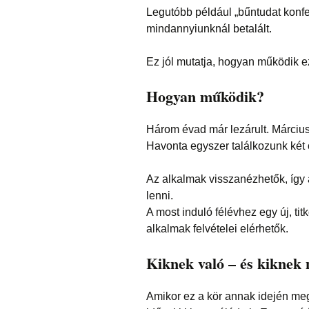
Legutóbb például „bűntudat konfer
mindannyiunknál betalált.
Ez jól mutatja, hogyan működik e
Hogyan működik?
Három évad már lezárult. Március
Havonta egyszer találkozunk két ó
Az alkalmak visszanézhetők, így
lenni.
A most induló félévhez egy új, tit
alkalmak felvételei elérhetők.
Kiknek való – és kiknek
Amikor ez a kör annak idején meg