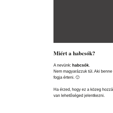
Miért a habcsók?
A nevünk:
habcsók
.
Nem magyarázzuk túl. Aki benne va
fogja érteni. 🙂
Ha érzed, hogy ez a közeg hozzá 
van lehetőséged jelentkezni.