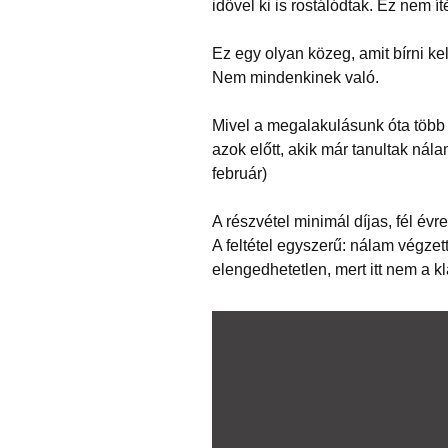
idővel ki is rostálódtak. Ez nem ít
Ez egy olyan közeg, amit bírni kel
Nem mindenkinek való.
Mivel a megalakulásunk óta több t
azok előtt, akik már tanultak nál
február)
A részvétel minimál díjas, fél évre
A feltétel egyszerű: nálam végzet
elengedhetetlen, mert itt nem a k