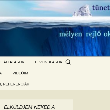
Keresés:
LGÁLTATÁSOK
ELVONULÁSOK
A
ZSIGE BOLT
VIDEÓIM
ELVONULÁS –
Magyarországon
, REFERENCIÁK
 tájékoztató
hogy
ELKÜLDJEM NEKED A
ked az új