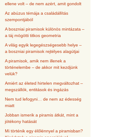
ellene volt – de nem azért, amit gondolt
Az abúzus témája a családállítás
szempontjából
A boszniai piramisok különös mintázata –
a táj mögötti titkos geometria
A világ egyik legegészségesebb helye –
a boszniai piramisok rejtélyes alagútjai
A piramisok, amik nem illenek a
történelembe – de akkor mit kezdjünk
velük?
Amiért az életed hirtelen megváltozhat –
megszállók, entitások és ingázás
Nem tud lefogyni… de nem az édesség
miatt
Jobban ismerik a piramis átkát, mint a
jótékony hatását
Mi történik egy élőlénnyel a piramisban?