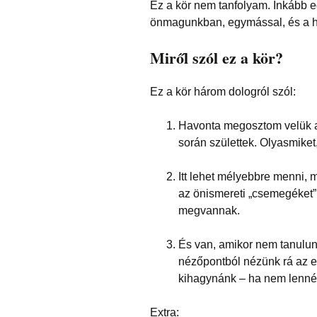
Ez a kör nem tanfolyam. Inkább e
önmagunkban, egymással, és a hoz
Miről szól ez a kör?
Ez a kör három dologról szól:
Havonta megosztom velük a
során születtek. Olyasmike
Itt lehet mélyebbre menni,
az önismereti „csemegéket”
megvannak.
És van, amikor nem tanul
nézőpontból nézünk rá az e
kihagynánk – ha nem lennén
Extra: