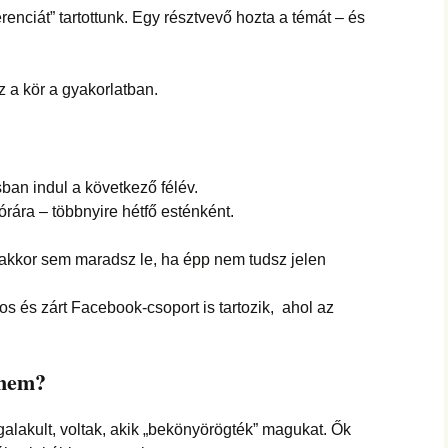
enciát” tartottunk. Egy résztvevő hozta a témát – és
z a kör a gyakorlatban.
ban indul a következő félév.
rára – többnyire hétfő esténként.
 akkor sem maradsz le, ha épp nem tudsz jelen
kos és zárt Facebook-csoport is tartozik, ahol az
 nem?
alakult, voltak, akik „bekönyörögték” magukat. Ők