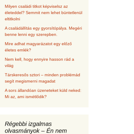
Milyen családi titkot képviselsz az
életeddel? Semmit nem lehet büntetlenül
eltitkolni
A családállítás egy gyorsítópálya. Megéri
benne lenni egy szerepben.
Mire adhat magyarázatot egy előző
életes emlék?
Nem kell, hogy ennyire hasson rád a
világ
Társkeresős sztori – minden problémád
segít megismerni magadat
A sors állandóan üzeneteket küld neked:
Mi az, ami ismétlődik?
Régebbi izgalmas
olvasmányok – Én nem