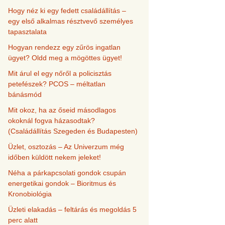
Hogy néz ki egy fedett családállítás –
egy első alkalmas résztvevő személyes
tapasztalata
Hogyan rendezz egy zűrös ingatlan
ügyet? Oldd meg a mögöttes ügyet!
Mit árul el egy nőről a policisztás
petefészek? PCOS – méltatlan
bánásmód
Mit okoz, ha az őseid másodlagos
okoknál fogva házasodtak?
(Családállítás Szegeden és Budapesten)
Üzlet, osztozás – Az Univerzum még
időben küldött nekem jeleket!
Néha a párkapcsolati gondok csupán
energetikai gondok – Bioritmus és
Kronobiológia
Üzleti elakadás – feltárás és megoldás 5
perc alatt