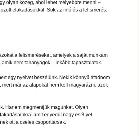
hanganyagok – régebbi
gy olyan közeg, ahol lehet mélyebbre menni –
foglalkozások
ott elakadásokkal. Sok az infó és a felismerés.
zokat a felismeréseket, amelyek a saját munkám
t, amik nem tananyagok – inkább tapasztalatok.
 mert egy nyelvet beszélünk. Nekik könnyű átadnom
, mert már az alapokat nem kell magyarázni, azok
unk. Hanem megmentjük magunkat. Olyan
lakadásainkra, amit egyedül nagy eséllyel
ek ott a cseles csoporttársak.