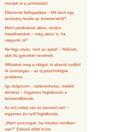
menjek el a színházba!
Elismerés befogadása – Mit tanít egy
tanítvány levele az önismeretről?
Miért pánikolunk akkor, amikor
haladhatnánk – még akkor is, ha
vágyunk rá?
Ne légy olyan, mint az apád! – Nőknek,
akik fiú gyereket nevelnek.
Állítsátok meg a világot, ki akarok szállni!
AI szorongás – az új pszichológiai
probléma
Így dolgozom – belenézhetsz, mielőtt
döntesz – Ingyenes foglalkozás a
készenállóknak
Az erő veled van és benned van! –
ingyenes és nyílt foglalkozás
„Miért szorongok, ha minden rendben
van?” Esküvő előtti krízis