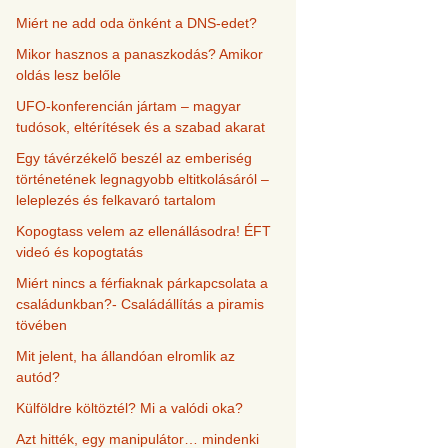
Miért ne add oda önként a DNS-edet?
Mikor hasznos a panaszkodás? Amikor
oldás lesz belőle
UFO-konferencián jártam – magyar
tudósok, eltérítések és a szabad akarat
Egy távérzékelő beszél az emberiség
történetének legnagyobb eltitkolásáról –
leleplezés és felkavaró tartalom
Kopogtass velem az ellenállásodra! ÉFT
videó és kopogtatás
Miért nincs a férfiaknak párkapcsolata a
családunkban?- Családállítás a piramis
tövében
Mit jelent, ha állandóan elromlik az
autód?
Külföldre költöztél? Mi a valódi oka?
Azt hitték, egy manipulátor… mindenki