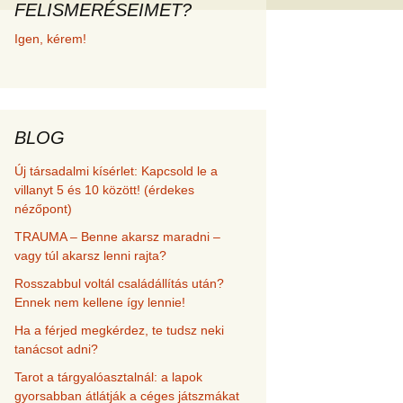
FELISMERÉSEIMET?
met és
Igen, kérem!
erződési
BLOG
Új társadalmi kísérlet: Kapcsold le a
villanyt 5 és 10 között! (érdekes
nézőpont)
TRAUMA – Benne akarsz maradni –
vagy túl akarsz lenni rajta?
Rosszabbul voltál családállítás után?
Ennek nem kellene így lennie!
Ha a férjed megkérdez, te tudsz neki
tanácsot adni?
Tarot a tárgyalóasztalnál: a lapok
gyorsabban átlátják a céges játszmákat