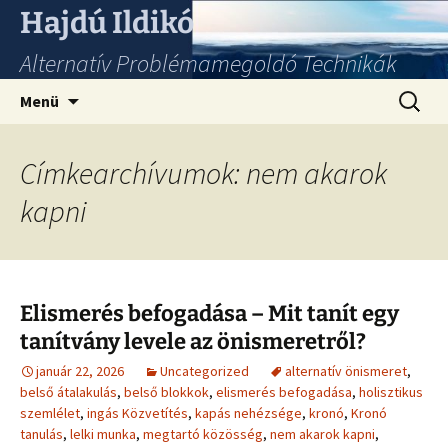
Hajdú Ildikó
Alternatív Problémamegoldó Technikák
Ugrás
Keresés
Menü
a
tartalomhoz
Címkearchívumok: nem akarok
kapni
Elismerés befogadása – Mit tanít egy
tanítvány levele az önismeretről?
január 22, 2026
Uncategorized
alternatív önismeret
,
belső átalakulás
,
belső blokkok
,
elismerés befogadása
,
holisztikus
szemlélet
,
ingás Közvetítés
,
kapás nehézsége
,
kronó
,
Kronó
tanulás
,
lelki munka
,
megtartó közösség
,
nem akarok kapni
,