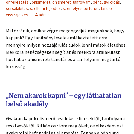
önfejlesztés.
,
önismeret
,
önismereti tanfolyam
,
pénzügyi oldás
,
sorsalakítás
,
szellemi fejlődés
,
személyes történet
,
tanulói
visszajelzés
admin
Mi történik, amikor végre megengedjük magunknak, hogy
kapjunk? Egy tanítvány levele emlékeztetett arra,
mennyire milyen hozzájárulás tudok lenni mások életéhez.
Mekkora nehézségeken segít át és mekkora átalakulást
hozhat az önismereti tanulás és a tanfolyami megtartó
közösség.
„Nem akarok kapni” – egy láthatatlan
belső akadály
Gyakran kapok elismerő leveleket kliensektől, tanfolyami
résztvevőktől. Ritkán osztom meg őket, de elkezdem ezt
gyakorolni befogadni az elismerést. Tegnap a pénzügyi