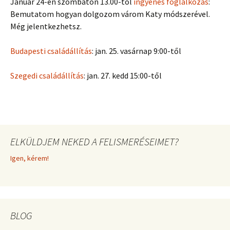
Január 24-én szombaton 13.00-tól
ingyenes foglalkozás
:
Bemutatom hogyan dolgozom várom Katy módszerével.
Még jelentkezhetsz.
Budapesti családállítás
: jan. 25. vasárnap 9:00-től
Szegedi családállítás
: jan. 27. kedd 15:00-től
ELKÜLDJEM NEKED A FELISMERÉSEIMET?
Igen, kérem!
BLOG