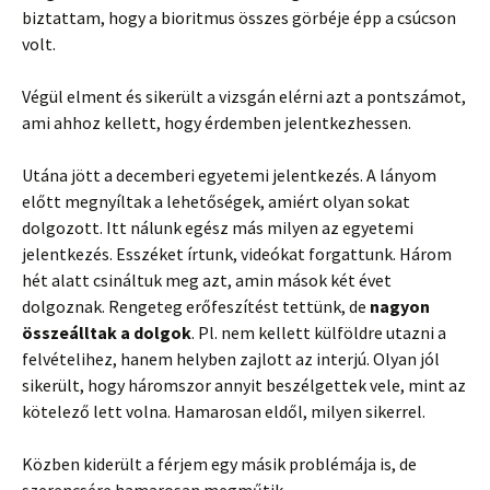
biztattam, hogy a bioritmus összes görbéje épp a csúcson
volt.
Végül elment és sikerült a vizsgán elérni azt a pontszámot,
ami ahhoz kellett, hogy érdemben jelentkezhessen.
Utána jött a decemberi egyetemi jelentkezés. A lányom
előtt megnyíltak a lehetőségek, amiért olyan sokat
dolgozott. Itt nálunk egész más milyen az egyetemi
jelentkezés. Esszéket írtunk, videókat forgattunk. Három
hét alatt csináltuk meg azt, amin mások két évet
dolgoznak. Rengeteg erőfeszítést tettünk, de
nagyon
összeálltak a dolgok
. Pl. nem kellett külföldre utazni a
felvételihez, hanem helyben zajlott az interjú. Olyan jól
sikerült, hogy háromszor annyit beszélgettek vele, mint az
kötelező lett volna. Hamarosan eldől, milyen sikerrel.
Közben kiderült a férjem egy másik problémája is, de