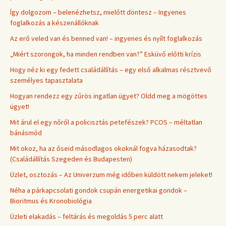
Így dolgozom – belenézhetsz, mielőtt döntesz – Ingyenes
foglalkozás a készenállóknak
Az erő veled van és benned van! – ingyenes és nyílt foglalkozás
„Miért szorongok, ha minden rendben van?” Esküvő előtti krízis
Hogy néz ki egy fedett családállítás – egy első alkalmas résztvevő
személyes tapasztalata
Hogyan rendezz egy zűrös ingatlan ügyet? Oldd meg a mögöttes
ügyet!
Mit árul el egy nőről a policisztás petefészek? PCOS – méltatlan
bánásmód
Mit okoz, ha az őseid másodlagos okoknál fogva házasodtak?
(Családállítás Szegeden és Budapesten)
Üzlet, osztozás – Az Univerzum még időben küldött nekem jeleket!
Néha a párkapcsolati gondok csupán energetikai gondok –
Bioritmus és Kronobiológia
Üzleti elakadás – feltárás és megoldás 5 perc alatt