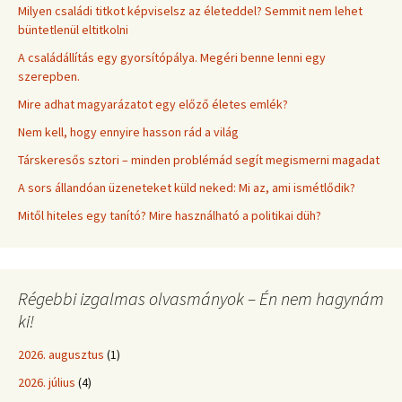
Milyen családi titkot képviselsz az életeddel? Semmit nem lehet
büntetlenül eltitkolni
A családállítás egy gyorsítópálya. Megéri benne lenni egy
szerepben.
Mire adhat magyarázatot egy előző életes emlék?
Nem kell, hogy ennyire hasson rád a világ
Társkeresős sztori – minden problémád segít megismerni magadat
A sors állandóan üzeneteket küld neked: Mi az, ami ismétlődik?
Mitől hiteles egy tanító? Mire használható a politikai düh?
Régebbi izgalmas olvasmányok – Én nem hagynám
ki!
2026. augusztus
(1)
2026. július
(4)