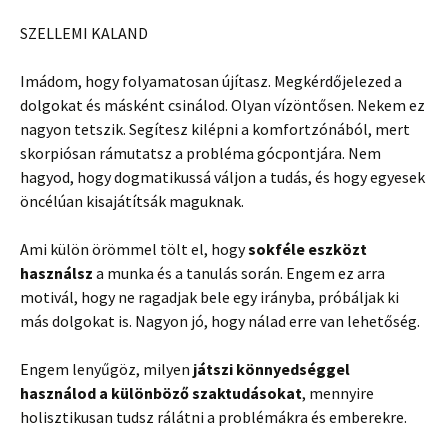
SZELLEMI KALAND
Imádom, hogy folyamatosan újítasz. Megkérdőjelezed a
dolgokat és másként csinálod. Olyan vízöntősen. Nekem ez
nagyon tetszik. Segítesz kilépni a komfortzónából, mert
skorpiósan rámutatsz a probléma gócpontjára. Nem
hagyod, hogy dogmatikussá váljon a tudás, és hogy egyesek
öncélúan kisajátítsák maguknak.
Ami külön örömmel tölt el, hogy
sokféle eszközt
használsz
a munka és a tanulás során. Engem ez arra
motivál, hogy ne ragadjak bele egy irányba, próbáljak ki
más dolgokat is. Nagyon jó, hogy nálad erre van lehetőség.
Engem lenyűgöz, milyen
játszi könnyedséggel
használod a különböző szaktudásokat
, mennyire
holisztikusan tudsz rálátni a problémákra és emberekre.