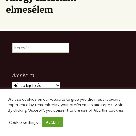
elmesélem
Keresés:
Archívum
Archívum
We use cookies on our website to give you the most relevant
experience by remembering your preferences and repeat visits.
Meta
By clicking “Accept”, you consent to the use of ALL the cookies.
Cookie settings
ACCEPT
Bejelentkezés
Bejegyzések hírcsatorna