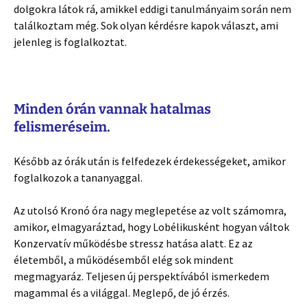
dolgokra látok rá, amikkel eddigi tanulmányaim során nem
találkoztam még. Sok olyan kérdésre kapok választ, ami
jelenleg is foglalkoztat.
Minden órán vannak hatalmas
felismeréseim.
Később az órák után is felfedezek érdekességeket, amikor
foglalkozok a tananyaggal.
Az utolsó Kronó óra nagy meglepetése az volt számomra,
amikor, elmagyaráztad, hogy Lobélikusként hogyan váltok
Konzervatív működésbe stressz hatása alatt. Ez az
életemből, a működésemből elég sok mindent
megmagyaráz. Teljesen új perspektívából ismerkedem
magammal és a világgal. Meglepő, de jó érzés.