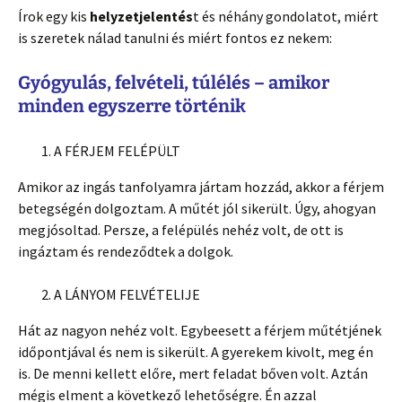
Írok egy kis
helyzetjelentés
t és néhány gondolatot, miért
is szeretek nálad tanulni és miért fontos ez nekem:
Gyógyulás, felvételi, túlélés – amikor
minden egyszerre történik
A FÉRJEM FELÉPÜLT
Amikor az ingás tanfolyamra jártam hozzád, akkor a férjem
betegségén dolgoztam. A műtét jól sikerült. Úgy, ahogyan
megjósoltad. Persze, a felépülés nehéz volt, de ott is
ingáztam és rendeződtek a dolgok.
A LÁNYOM FELVÉTELIJE
Hát az nagyon nehéz volt. Egybeesett a férjem műtétjének
időpontjával és nem is sikerült. A gyerekem kivolt, meg én
is. De menni kellett előre, mert feladat bőven volt. Aztán
mégis elment a következő lehetőségre. Én azzal