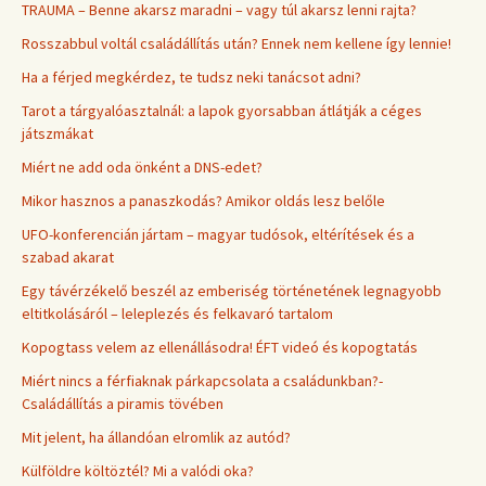
TRAUMA – Benne akarsz maradni – vagy túl akarsz lenni rajta?
Rosszabbul voltál családállítás után? Ennek nem kellene így lennie!
Ha a férjed megkérdez, te tudsz neki tanácsot adni?
Tarot a tárgyalóasztalnál: a lapok gyorsabban átlátják a céges
játszmákat
Miért ne add oda önként a DNS-edet?
Mikor hasznos a panaszkodás? Amikor oldás lesz belőle
UFO-konferencián jártam – magyar tudósok, eltérítések és a
szabad akarat
Egy távérzékelő beszél az emberiség történetének legnagyobb
eltitkolásáról – leleplezés és felkavaró tartalom
Kopogtass velem az ellenállásodra! ÉFT videó és kopogtatás
Miért nincs a férfiaknak párkapcsolata a családunkban?-
Családállítás a piramis tövében
Mit jelent, ha állandóan elromlik az autód?
Külföldre költöztél? Mi a valódi oka?