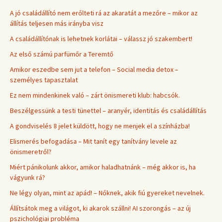
A jó családállító nem erőlteti rá az akaratát a mezőre – mikor az
állítás teljesen más irányba visz
A családállítónak is lehetnek korlátai – válassz jó szakembert!
Az első számú parfümőr a Teremtő
Amikor eszedbe sem jut a telefon – Social media detox –
személyes tapasztalat
Ez nem mindenkinek való – zárt önismereti klub: habcsók.
Beszélgessünk a testi tünettel – aranyér, identitás és családállítás
A gondviselés 8 jelet küldött, hogy ne menjek el a színházba!
Elismerés befogadása – Mit tanít egy tanítvány levele az
önismeretről?
Miért pánikolunk akkor, amikor haladhatnánk – még akkor is, ha
vágyunk rá?
Ne légy olyan, mint az apád! – Nőknek, akik fiú gyereket nevelnek.
Állítsátok meg a világot, ki akarok szállni! AI szorongás – az új
pszichológiai probléma