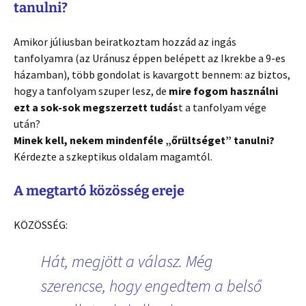
tanulni?
Amikor júliusban beiratkoztam hozzád az ingás
tanfolyamra (az Uránusz éppen belépett az Ikrekbe a 9-es
házamban), több gondolat is kavargott bennem: az biztos,
hogy a tanfolyam szuper lesz, de
mire fogom használni
ezt a sok-sok megszerzett tudás
t a tanfolyam vége
után?
Minek kell, nekem mindenféle „őrültséget” tanulni?
Kérdezte a szkeptikus oldalam magamtól.
A megtartó közösség ereje
KÖZÖSSÉG:
Hát, megjött a válasz. Még
szerencse, hogy engedtem a belső