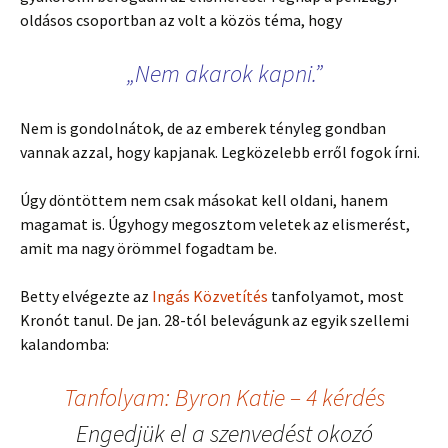
oldásos csoportban az volt a közös téma, hogy
„Nem akarok kapni.”
Nem is gondolnátok, de az emberek tényleg gondban
vannak azzal, hogy kapjanak. Legközelebb erről fogok írni.
Úgy döntöttem nem csak másokat kell oldani, hanem
magamat is. Úgyhogy megosztom veletek az elismerést,
amit ma nagy örömmel fogadtam be.
Betty elvégezte az
Ingás Közvetítés
tanfolyamot, most
Kronót tanul. De jan. 28-tól belevágunk az egyik szellemi
kalandomba:
Tanfolyam: Byron Katie – 4 kérdés
Engedjük el a szenvedést okozó