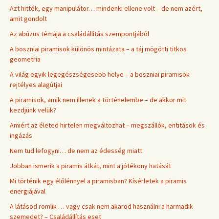
Azt hitték, egy manipulátor… mindenki ellene volt – de nem azért,
amit gondolt
Az abúzus témája a családállítás szempontjából
A boszniai piramisok különös mintázata – a táj mögötti titkos
geometria
A világ egyik legegészségesebb helye – a boszniai piramisok
rejtélyes alagútjai
A piramisok, amik nem illenek a történelembe – de akkor mit
kezdjünk velük?
Amiért az életed hirtelen megváltozhat – megszállók, entitások és
ingázás
Nem tud lefogyni… de nem az édesség miatt
Jobban ismerik a piramis átkát, mint a jótékony hatását
Mi történik egy élőlénnyel a piramisban? Kísérletek a piramis
energiájával
A látásod romlik … vagy csak nem akarod használni a harmadik
szemedet? – Családállítás eset