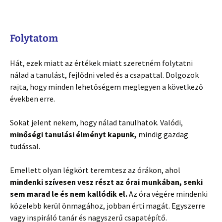
Folytatom
Hát, ezek miatt az értékek miatt szeretném folytatni
nálad a tanulást, fejlődni veled és a csapattal. Dolgozok
rajta, hogy minden lehetőségem meglegyen a következő
években erre.
Sokat jelent nekem, hogy nálad tanulhatok. Valódi,
minőségi tanulási élményt kapunk,
mindig gazdag
tudással.
Emellett olyan légkört teremtesz az órákon, ahol
mindenki szívesen vesz részt az órai munkában, senki
sem marad le és nem kallódik el.
Az óra végére mindenki
közelebb kerül önmagához, jobban érti magát. Egyszerre
vagy inspiráló tanár és nagyszerű csapatépítő.