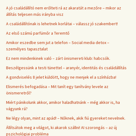
A jó családállító nem erőlteti rá az akaratát a mezőre – mikor az
állítás teljesen más irányba visz
A családállítónak is lehetnek korlátai – válassz jó szakembert!
Az első számú parfümőr a Teremtő
Amikor eszedbe sem jut a telefon – Social media detox –
személyes tapasztalat
Ez nem mindenkinek való – zárt önismereti klub: habcsók.
Beszélgessünk a testi tünettel – aranyér, identitás és családállítás
A gondviselés 8 jelet küldött, hogy ne menjek el a színházba!
Elismerés befogadása – Mit tanít egy tanítvány levele az
önismeretről?
Miért pánikolunk akkor, amikor haladhatnánk – még akkor is, ha
vágyunk rá?
Ne légy olyan, mint az apád! – Nőknek, akik fiú gyereket nevelnek.
Állítsátok meg a világot, ki akarok szállni! AI szorongás – az új
pszichológiai probléma