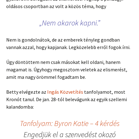
oldásos csoportban az volt a közös téma, hogy
„Nem akarok kapni.”
Nem is gondolnátok, de az emberek tényleg gondban
vannak azzal, hogy kapjanak. Legközelebb erről fogok írni.
Úgy döntöttem nem csak másokat kell oldani, hanem
magamat is. Úgyhogy megosztom veletek az elismerést,
amit ma nagy örömmel fogadtam be.
Betty elvégezte az
Ingás Közvetítés
tanfolyamot, most
Kronót tanul. De jan. 28-tól belevágunk az egyik szellemi
kalandomba:
Tanfolyam: Byron Katie – 4 kérdés
Engedjük el a szenvedést okozó