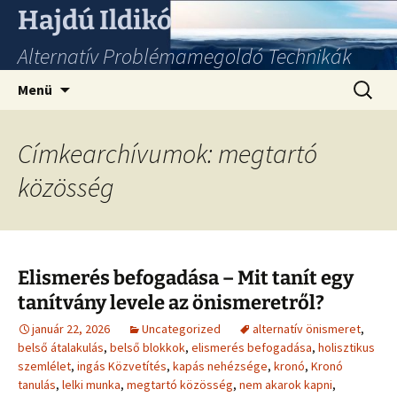
Hajdú Ildikó
Alternatív Problémamegoldó Technikák
Ugrás
Keresés
Menü
a
tartalomhoz
Címkearchívumok: megtartó
közösség
Elismerés befogadása – Mit tanít egy
tanítvány levele az önismeretről?
január 22, 2026
Uncategorized
alternatív önismeret
,
belső átalakulás
,
belső blokkok
,
elismerés befogadása
,
holisztikus
szemlélet
,
ingás Közvetítés
,
kapás nehézsége
,
kronó
,
Kronó
tanulás
,
lelki munka
,
megtartó közösség
,
nem akarok kapni
,