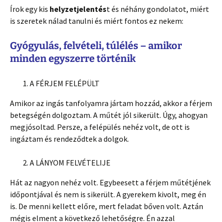
Írok egy kis
helyzetjelentés
t és néhány gondolatot, miért
is szeretek nálad tanulni és miért fontos ez nekem:
Gyógyulás, felvételi, túlélés – amikor
minden egyszerre történik
A FÉRJEM FELÉPÜLT
Amikor az ingás tanfolyamra jártam hozzád, akkor a férjem
betegségén dolgoztam. A műtét jól sikerült. Úgy, ahogyan
megjósoltad. Persze, a felépülés nehéz volt, de ott is
ingáztam és rendeződtek a dolgok.
A LÁNYOM FELVÉTELIJE
Hát az nagyon nehéz volt. Egybeesett a férjem műtétjének
időpontjával és nem is sikerült. A gyerekem kivolt, meg én
is. De menni kellett előre, mert feladat bőven volt. Aztán
mégis elment a következő lehetőségre. Én azzal