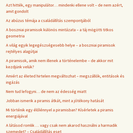
Azt hitték, egy manipulátor… mindenki ellene volt – de nem azért,
amit gondolt
Az abúzus témája a családállítás szempontjából
A boszniai piramisok különös mintázata – a táj mögötti titkos
geometria
A világ egyik legegészségesebb helye – a boszniai piramisok
rejtélyes alagútjai
A piramisok, amik nem illenek a történelembe – de akkor mit
kezdjünk velük?
Amiért az életed hirtelen megváltozhat – megszállók, entitások és
ingázás
Nem tud lefogyni… de nem az édesség miatt
Jobban ismerik a piramis átkát, mint a jótékony hatását
Mi történik egy élőlénnyel a piramisban? Kísérletek a piramis
energiájával
A látásod romlik … vagy csak nem akarod használni a harmadik
szemedet? – Családállítás eset