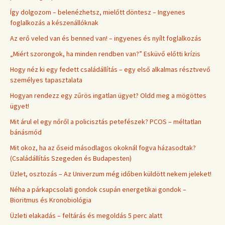
Így dolgozom – belenézhetsz, mielőtt döntesz – Ingyenes
foglalkozás a készenállóknak
Az erő veled van és benned van! – ingyenes és nyílt foglalkozás
„Miért szorongok, ha minden rendben van?” Esküvő előtti krízis
Hogy néz ki egy fedett családállítás – egy első alkalmas résztvevő
személyes tapasztalata
Hogyan rendezz egy zűrös ingatlan ügyet? Oldd meg a mögöttes
ügyet!
Mit árul el egy nőről a policisztás petefészek? PCOS – méltatlan
bánásmód
Mit okoz, ha az őseid másodlagos okoknál fogva házasodtak?
(Családállítás Szegeden és Budapesten)
Üzlet, osztozás – Az Univerzum még időben küldött nekem jeleket!
Néha a párkapcsolati gondok csupán energetikai gondok –
Bioritmus és Kronobiológia
Üzleti elakadás – feltárás és megoldás 5 perc alatt