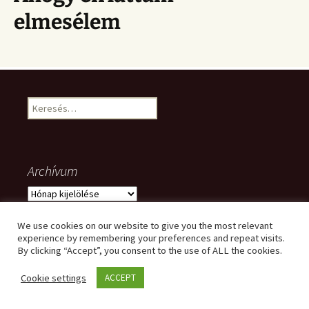
elmesélem
Keresés:
Archívum
Archívum
We use cookies on our website to give you the most relevant
experience by remembering your preferences and repeat visits.
Meta
By clicking “Accept”, you consent to the use of ALL the cookies.
Cookie settings
ACCEPT
Bejelentkezés
Bejegyzések hírcsatorna