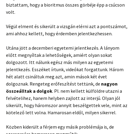
biztattam, hogy a bioritmus összes görbéje épp a csúcson
volt.
Végül elment és sikerült a vizsgán elérni azt a pontszámot,
ami ahhoz kellett, hogy érdemben jelentkezhessen.
Utána jött a decemberi egyetemi jelentkezés. A lányom
előtt megnyíltak a lehetőségek, amiért olyan sokat
dolgozott. Itt nálunk egész más milyen az egyetemi
jelentkezés. Esszéket írtunk, videókat forgattunk. Három
hét alatt csináltuk meg azt, amin mások két évet
dolgoznak. Rengeteg erőfeszítést tettünk, de
nagyon
összeálltak a dolgok
. Pl. nem kellett külföldre utazni a
felvételihez, hanem helyben zajlott az interjú. Olyan jól
sikerült, hogy háromszor annyit beszélgettek vele, mint az
kötelező lett volna. Hamarosan eldől, milyen sikerrel.
Közben kiderült a férjem egy másik problémája is, de