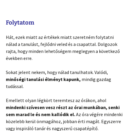
Folytatom
Hát, ezek miatt az értékek miatt szeretném folytatni
nálad a tanulást, fejlődni veled és a csapattal. Dolgozok
rajta, hogy minden lehetőségem meglegyen a következő
években erre.
Sokat jelent nekem, hogy nálad tanulhatok. Valódi,
minőségi tanulási élményt kapunk,
mindig gazdag
tudással.
Emellett olyan légkört teremtesz az órákon, ahol
mindenki szívesen vesz részt az órai munkában, senki
sem marad le és nem kallódik el.
Az óra végére mindenki
közelebb kerül önmagához, jobban érti magát. Egyszerre
vagy inspiráló tanár és nagyszerű csapatépítő.