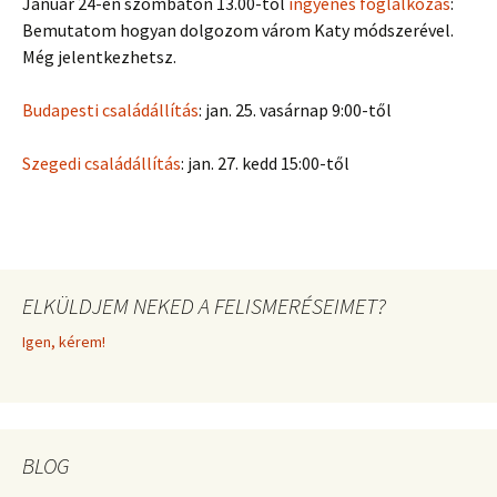
Január 24-én szombaton 13.00-tól
ingyenes foglalkozás
:
Bemutatom hogyan dolgozom várom Katy módszerével.
Még jelentkezhetsz.
Budapesti családállítás
: jan. 25. vasárnap 9:00-től
Szegedi családállítás
: jan. 27. kedd 15:00-től
ELKÜLDJEM NEKED A FELISMERÉSEIMET?
Igen, kérem!
BLOG