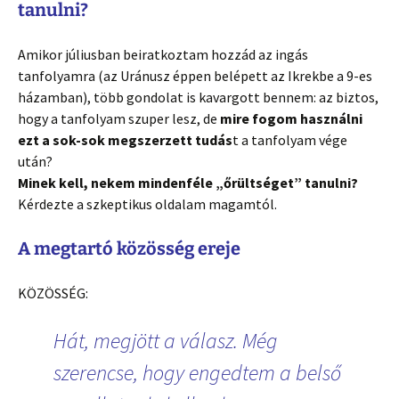
tanulni?
Amikor júliusban beiratkoztam hozzád az ingás
tanfolyamra (az Uránusz éppen belépett az Ikrekbe a 9-es
házamban), több gondolat is kavargott bennem: az biztos,
hogy a tanfolyam szuper lesz, de
mire fogom használni
ezt a sok-sok megszerzett tudás
t a tanfolyam vége
után?
Minek kell, nekem mindenféle „őrültséget” tanulni?
Kérdezte a szkeptikus oldalam magamtól.
A megtartó közösség ereje
KÖZÖSSÉG:
Hát, megjött a válasz. Még
szerencse, hogy engedtem a belső