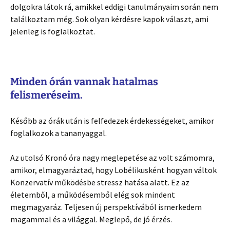
dolgokra látok rá, amikkel eddigi tanulmányaim során nem
találkoztam még. Sok olyan kérdésre kapok választ, ami
jelenleg is foglalkoztat.
Minden órán vannak hatalmas
felismeréseim.
Később az órák után is felfedezek érdekességeket, amikor
foglalkozok a tananyaggal.
Az utolsó Kronó óra nagy meglepetése az volt számomra,
amikor, elmagyaráztad, hogy Lobélikusként hogyan váltok
Konzervatív működésbe stressz hatása alatt. Ez az
életemből, a működésemből elég sok mindent
megmagyaráz. Teljesen új perspektívából ismerkedem
magammal és a világgal. Meglepő, de jó érzés.