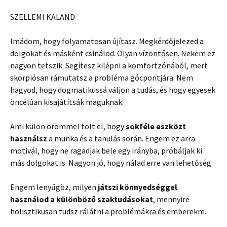
SZELLEMI KALAND
Imádom, hogy folyamatosan újítasz. Megkérdőjelezed a
dolgokat és másként csinálod. Olyan vízöntősen. Nekem ez
nagyon tetszik. Segítesz kilépni a komfortzónából, mert
skorpiósan rámutatsz a probléma gócpontjára. Nem
hagyod, hogy dogmatikussá váljon a tudás, és hogy egyesek
öncélúan kisajátítsák maguknak.
Ami külön örömmel tölt el, hogy
sokféle eszközt
használsz
a munka és a tanulás során. Engem ez arra
motivál, hogy ne ragadjak bele egy irányba, próbáljak ki
más dolgokat is. Nagyon jó, hogy nálad erre van lehetőség.
Engem lenyűgöz, milyen
játszi könnyedséggel
használod a különböző szaktudásokat
, mennyire
holisztikusan tudsz rálátni a problémákra és emberekre.