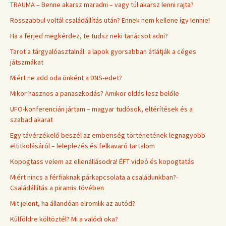
TRAUMA – Benne akarsz maradni – vagy túl akarsz lenni rajta?
Rosszabbul voltál családállítás után? Ennek nem kellene így lennie!
Ha a férjed megkérdez, te tudsz neki tanácsot adni?
Tarot a tárgyalóasztalnál: a lapok gyorsabban átlátják a céges
játszmákat
Miért ne add oda önként a DNS-edet?
Mikor hasznos a panaszkodás? Amikor oldás lesz belőle
UFO-konferencián jártam – magyar tudósok, eltérítések és a
szabad akarat
Egy távérzékelő beszél az emberiség történetének legnagyobb
eltitkolásáról – leleplezés és felkavaró tartalom
Kopogtass velem az ellenállásodra! ÉFT videó és kopogtatás
Miért nincs a férfiaknak párkapcsolata a családunkban?-
Családállítás a piramis tövében
Mit jelent, ha állandóan elromlik az autód?
Külföldre költöztél? Mi a valódi oka?