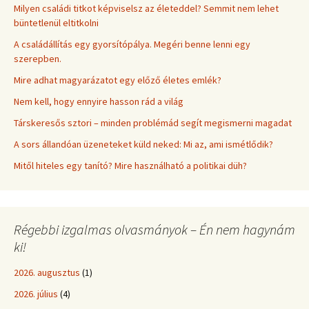
Milyen családi titkot képviselsz az életeddel? Semmit nem lehet
büntetlenül eltitkolni
A családállítás egy gyorsítópálya. Megéri benne lenni egy
szerepben.
Mire adhat magyarázatot egy előző életes emlék?
Nem kell, hogy ennyire hasson rád a világ
Társkeresős sztori – minden problémád segít megismerni magadat
A sors állandóan üzeneteket küld neked: Mi az, ami ismétlődik?
Mitől hiteles egy tanító? Mire használható a politikai düh?
Régebbi izgalmas olvasmányok – Én nem hagynám
ki!
2026. augusztus
(1)
2026. július
(4)