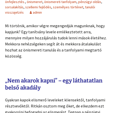
önfejlesztés.
,
önismeret
,
önismereti tanfolyam
,
pénzügyi oldás
,
sorsalakítás
,
szellemi fejlődés
,
személyes történet
,
tanulói
visszajelzés
admin
Mi történik, amikor végre megengedjük magunknak, hogy
kapjunk? Egy tanítvány levele emlékeztetett arra,
mennyire milyen hozzájárulás tudok lenni mások életéhez.
Mekkora nehézségeken segít át és mekkora átalakulást
hozhat az önismereti tanulás és a tanfolyami megtartó
közösség.
„Nem akarok kapni” – egy láthatatlan
belső akadály
Gyakran kapok elismerő leveleket kliensektől, tanfolyami
résztvevőktől. Ritkán osztom meg őket, de elkezdem ezt
gyakorolni befogadni az elismerést. Tegnap a pénzügyi