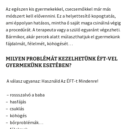
Az egészen kis gyermekekkel, csecsemőkkel már más
módszert kell elővennini. Ez a helyettesítő kopogtatás,
ami éppolyan hatásos, mintha ő saját maga csinálná végig
a procedúrát. A terapeuta vagy a szülő egyaránt végezheti.
Bármikor, akár percek alatt múlaszthatjuk el gyermekünk
fájdalmát, félelmét, köhögését…
MILYEN PROBLÉMÁT KEZELHETÜNK ÉFT-VEL
GYERMEKÜNK ESETÉBEN?
A válasz ugyanaz: Használd Az ÉFT-t Mindenre!
– rossszalvó a baba
– hasfájás
– csuklás
– köhögés
– bőrproblémák…