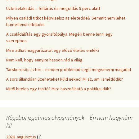
Üzleti elakadás – feltárás és megoldás 5 perc alatt
Milyen családi titkot képviselsz az életeddel? Semmit nem lehet
büntetlenül eltitkolni
A családállítás egy gyorsítópálya. Megéri benne lenni egy
szerepben.
Mire adhat magyarázatot egy előző életes emlék?
Nem kell, hogy ennyire hasson rád a világ
Társkeresős sztori – minden problémád segít megismerni magadat
A sors állandóan üzeneteket küld neked: Mi az, ami ismétlődik?
Mitől hiteles egy tanító? Mire használható a politikai düh?
Régebbi izgalmas olvasmányok – Én nem hagynám
ki!
2026. augusztus
(1)