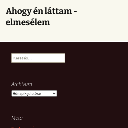
Ahogy én láttam -
elmesélem
Keresés:
Archívum
Archívum
Meta