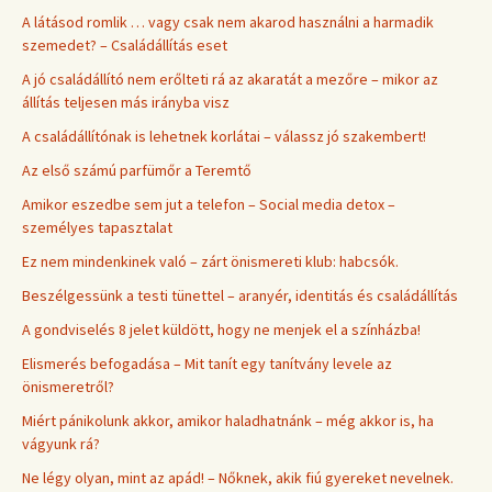
A látásod romlik … vagy csak nem akarod használni a harmadik
szemedet? – Családállítás eset
A jó családállító nem erőlteti rá az akaratát a mezőre – mikor az
állítás teljesen más irányba visz
A családállítónak is lehetnek korlátai – válassz jó szakembert!
Az első számú parfümőr a Teremtő
Amikor eszedbe sem jut a telefon – Social media detox –
személyes tapasztalat
Ez nem mindenkinek való – zárt önismereti klub: habcsók.
Beszélgessünk a testi tünettel – aranyér, identitás és családállítás
A gondviselés 8 jelet küldött, hogy ne menjek el a színházba!
Elismerés befogadása – Mit tanít egy tanítvány levele az
önismeretről?
Miért pánikolunk akkor, amikor haladhatnánk – még akkor is, ha
vágyunk rá?
Ne légy olyan, mint az apád! – Nőknek, akik fiú gyereket nevelnek.