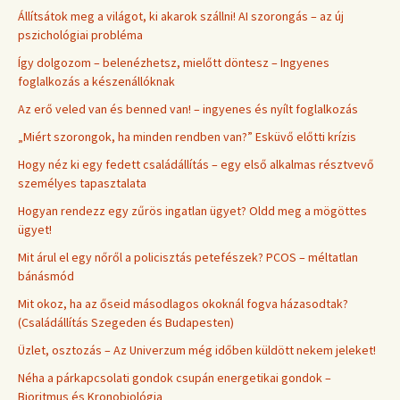
Állítsátok meg a világot, ki akarok szállni! AI szorongás – az új
pszichológiai probléma
Így dolgozom – belenézhetsz, mielőtt döntesz – Ingyenes
foglalkozás a készenállóknak
Az erő veled van és benned van! – ingyenes és nyílt foglalkozás
„Miért szorongok, ha minden rendben van?” Esküvő előtti krízis
Hogy néz ki egy fedett családállítás – egy első alkalmas résztvevő
személyes tapasztalata
Hogyan rendezz egy zűrös ingatlan ügyet? Oldd meg a mögöttes
ügyet!
Mit árul el egy nőről a policisztás petefészek? PCOS – méltatlan
bánásmód
Mit okoz, ha az őseid másodlagos okoknál fogva házasodtak?
(Családállítás Szegeden és Budapesten)
Üzlet, osztozás – Az Univerzum még időben küldött nekem jeleket!
Néha a párkapcsolati gondok csupán energetikai gondok –
Bioritmus és Kronobiológia