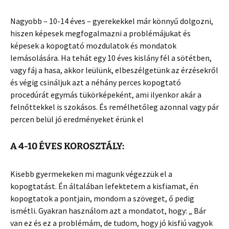
Nagyobb – 10-14 éves – gyerekekkel már könnyű dolgozni,
hiszen képesek megfogalmazni a problémájukat és
képesek a kopogtató mozdulatok és mondatok
lemásolására. Ha tehát egy 10 éves kislány fél a sötétben,
vagy fáj a hasa, akkor leülünk, elbeszélgetünk az érzésekről
és végig csináljuk azt a néhány perces kopogtató
procedúrát egymás tükörképeként, ami ilyenkor akár a
felnőttekkel is szokásos. És remélhetőleg azonnal vagy pár
percen belül jó eredményeket érünk el
A 4-10 ÉVES KOROSZTÁLY:
Kisebb gyermekeken mi magunk végezzük el a
kopogtatást. Én általában lefektetem a kisfiamat, én
kopogtatok a pontjain, mondom a szöveget, ő pedig
ismétli. Gyakran használom azt a mondatot, hogy: „ Bár
van ez és ez a problémám, de tudom, hogy jó kisfiú vagyok