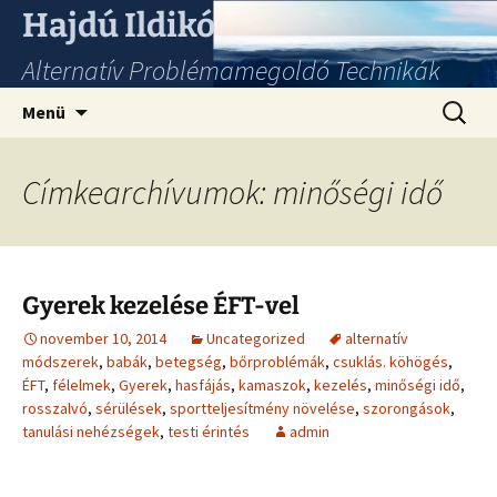
Hajdú Ildikó
Alternatív Problémamegoldó Technikák
Ugrás
Keresés
Menü
a
tartalomhoz
Címkearchívumok: minőségi idő
Gyerek kezelése ÉFT-vel
november 10, 2014
Uncategorized
alternatív
módszerek
,
babák
,
betegség
,
bőrproblémák
,
csuklás. köhögés
,
ÉFT
,
félelmek
,
Gyerek
,
hasfájás
,
kamaszok
,
kezelés
,
minőségi idő
,
rosszalvó
,
sérülések
,
sportteljesítmény növelése
,
szorongások
,
tanulási nehézségek
,
testi érintés
admin