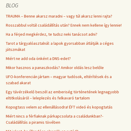
BLOG
TRAUMA – Benne akarsz maradni – vagy túl akarsz lenni rajta?
Rosszabbul voltál családállítás után? Ennek nem kellene így lennie!
Ha a férjed megkérdez, te tudsz neki tanácsot adni?
Tarot a tárgyalóasztalnál: a lapok gyorsabban átlátják a céges
játszmákat
Miért ne add oda önként a DNS-edet?
Mikor hasznos a panaszkodás? Amikor oldás lesz belőle
UFO-konferencián jártam – magyar tudósok, eltérítések és a
szabad akarat
Egy távérzékelő beszél az emberiség történetének legnagyobb
eltitkolásáról – leleplezés és felkavaró tartalom
Kopogtass velem az ellenállásodra! ÉFT videó és kopogtatás
Miért nincs a férfiaknak párkapcsolata a családunkban?-
Családállítás a piramis tövében