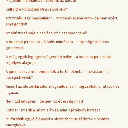
Mit jelent, ha állandóan elromlik az autód?
Külföldre költöztél? Mi a valódi oka?
Azt hitték, egy manipulátor… mindenki ellene volt – de nem azért,
amit gondolt
Az abúzus témája a családállítás szempontjából
A boszniai piramisok különös mintázata – a táj mögötti titkos
geometria
A világ egyik legegészségesebb helye – a boszniai piramisok
rejtélyes alagútjai
A piramisok, amik nem illenek a történelembe – de akkor mit
kezdjünk velük?
Amiért az életed hirtelen megváltozhat – megszállók, entitások és
ingázás
Nem tud lefogyni… de nem az édesség miatt
Jobban ismerik a piramis átkát, mint a jótékony hatását
Mi történik egy élőlénnyel a piramisban? Kísérletek a piramis
energiájával