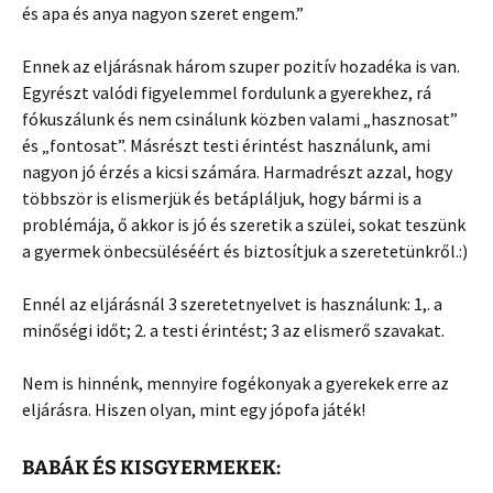
és apa és anya nagyon szeret engem.”
Ennek az eljárásnak három szuper pozitív hozadéka is van.
Egyrészt valódi figyelemmel fordulunk a gyerekhez, rá
fókuszálunk és nem csinálunk közben valami „hasznosat”
és „fontosat”. Másrészt testi érintést használunk, ami
nagyon jó érzés a kicsi számára. Harmadrészt azzal, hogy
többször is elismerjük és betápláljuk, hogy bármi is a
problémája, ő akkor is jó és szeretik a szülei, sokat teszünk
a gyermek önbecsüléséért és biztosítjuk a szeretetünkről.:)
Ennél az eljárásnál 3 szeretetnyelvet is használunk: 1,. a
minőségi időt; 2. a testi érintést; 3 az elismerő szavakat.
Nem is hinnénk, mennyire fogékonyak a gyerekek erre az
eljárásra. Hiszen olyan, mint egy jópofa játék!
BABÁK ÉS KISGYERMEKEK: