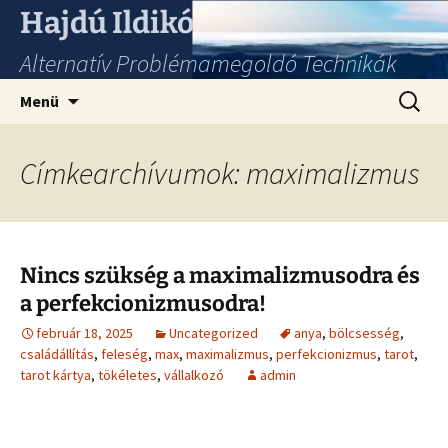
Hajdú Ildikó
Alternatív Problémamegoldó Technikák
Ugrás
Keresés
Menü
a
tartalomhoz
Címkearchívumok: maximalizmus
Nincs szükség a maximalizmusodra és
a perfekcionizmusodra!
február 18, 2025
Uncategorized
anya
,
bölcsesség
,
családállítás
,
feleség
,
max
,
maximalizmus
,
perfekcionizmus
,
tarot
,
tarot kártya
,
tökéletes
,
vállalkozó
admin