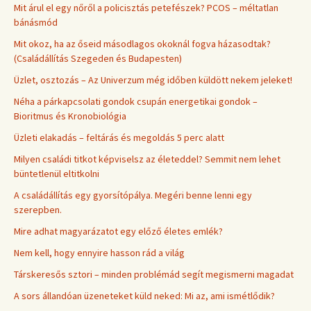
Mit árul el egy nőről a policisztás petefészek? PCOS – méltatlan
bánásmód
Mit okoz, ha az őseid másodlagos okoknál fogva házasodtak?
(Családállítás Szegeden és Budapesten)
Üzlet, osztozás – Az Univerzum még időben küldött nekem jeleket!
Néha a párkapcsolati gondok csupán energetikai gondok –
Bioritmus és Kronobiológia
Üzleti elakadás – feltárás és megoldás 5 perc alatt
Milyen családi titkot képviselsz az életeddel? Semmit nem lehet
büntetlenül eltitkolni
A családállítás egy gyorsítópálya. Megéri benne lenni egy
szerepben.
Mire adhat magyarázatot egy előző életes emlék?
Nem kell, hogy ennyire hasson rád a világ
Társkeresős sztori – minden problémád segít megismerni magadat
A sors állandóan üzeneteket küld neked: Mi az, ami ismétlődik?