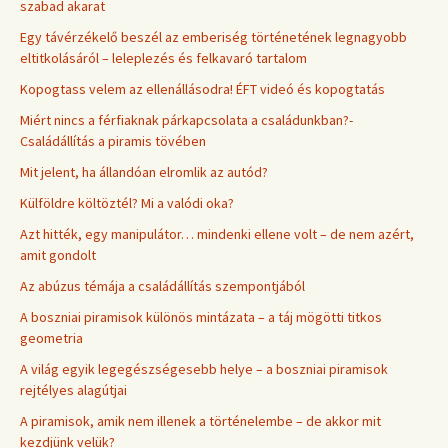
szabad akarat
Egy távérzékelő beszél az emberiség történetének legnagyobb
eltitkolásáról – leleplezés és felkavaró tartalom
Kopogtass velem az ellenállásodra! ÉFT videó és kopogtatás
Miért nincs a férfiaknak párkapcsolata a családunkban?-
Családállítás a piramis tövében
Mit jelent, ha állandóan elromlik az autód?
Külföldre költöztél? Mi a valódi oka?
Azt hitték, egy manipulátor… mindenki ellene volt – de nem azért,
amit gondolt
Az abúzus témája a családállítás szempontjából
A boszniai piramisok különös mintázata – a táj mögötti titkos
geometria
A világ egyik legegészségesebb helye – a boszniai piramisok
rejtélyes alagútjai
A piramisok, amik nem illenek a történelembe – de akkor mit
kezdjünk velük?