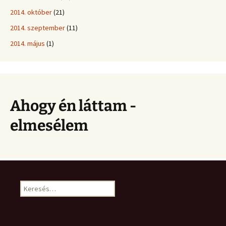
2014. október
(21)
2014. szeptember
(11)
2014. május
(1)
Ahogy én láttam -
elmesélem
Keresés: