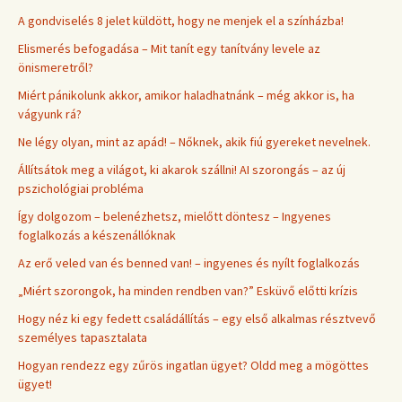
A gondviselés 8 jelet küldött, hogy ne menjek el a színházba!
Elismerés befogadása – Mit tanít egy tanítvány levele az
önismeretről?
Miért pánikolunk akkor, amikor haladhatnánk – még akkor is, ha
vágyunk rá?
Ne légy olyan, mint az apád! – Nőknek, akik fiú gyereket nevelnek.
Állítsátok meg a világot, ki akarok szállni! AI szorongás – az új
pszichológiai probléma
Így dolgozom – belenézhetsz, mielőtt döntesz – Ingyenes
foglalkozás a készenállóknak
Az erő veled van és benned van! – ingyenes és nyílt foglalkozás
„Miért szorongok, ha minden rendben van?” Esküvő előtti krízis
Hogy néz ki egy fedett családállítás – egy első alkalmas résztvevő
személyes tapasztalata
Hogyan rendezz egy zűrös ingatlan ügyet? Oldd meg a mögöttes
ügyet!