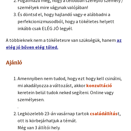
Fogalmazd meg, hogy a célodban szereplő személy /
személyek mire vágynak valójában!
És döntsd el, hogy hajlandó vagy-e alábbadni a
perfekcionizmusodból, hogy a tökéletes helyett
inkább csak ELÉG JÓ legyél.
A többieknek nem a tökéletesre van szükségük, hanem
az
elég jó bőven elég tőled.
Ajánló
Amennyiben nem tudod, hogy ezt hogy kell csinálni,
mi akadályozza a változást, akkor
konzultáció
keretein belül tudok neked segíteni. Online vagy
személyesen.
.
Legközelebb 23-án vasárnap tartok
családállítás
t,
ott is körbejárhatjuk a témát.
Még van 3 állítói hely.