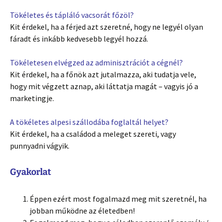
Tökéletes és tápláló vacsorát főzöl?
Kit érdekel, ha a férjed azt szeretné, hogy ne legyél olyan
fáradt és inkább kedvesebb legyél hozzá.
Tökéletesen elvégzed az adminisztrációt a cégnél?
Kit érdekel, ha a főnök azt jutalmazza, aki tudatja vele,
hogy mit végzett aznap, aki láttatja magát – vagyis jó a
marketingje.
A tökéletes alpesi szállodába foglaltál helyet?
Kit érdekel, ha a családod a meleget szereti, vagy
punnyadni vágyik.
Gyakorlat
Éppen ezért most fogalmazd meg mit szeretnél, ha
jobban működne az életedben!