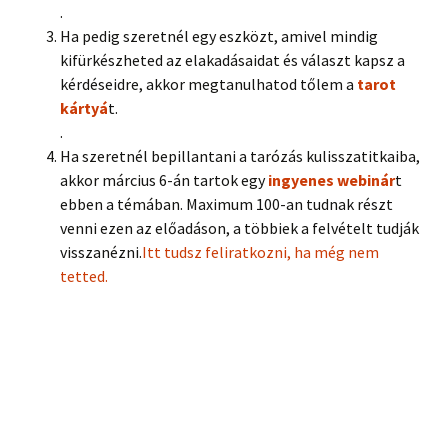
.
Ha pedig szeretnél egy eszközt, amivel mindig
kifürkészheted az elakadásaidat és választ kapsz a
kérdéseidre, akkor megtanulhatod tőlem a
tarot
kártyá
t.
.
Ha szeretnél bepillantani a tarózás kulisszatitkaiba,
akkor március 6-án tartok egy
ingyenes webinár
t
ebben a témában. Maximum 100-an tudnak részt
venni ezen az előadáson, a többiek a felvételt tudják
visszanézni.
Itt tudsz feliratkozni, ha még nem
tetted.