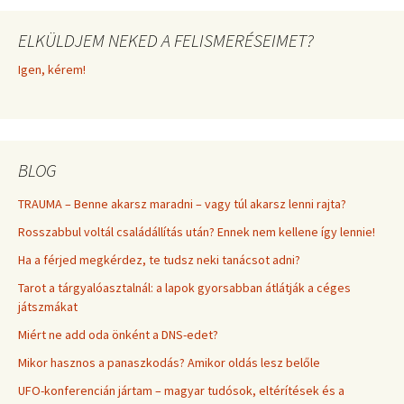
ELKÜLDJEM NEKED A FELISMERÉSEIMET?
Igen, kérem!
BLOG
TRAUMA – Benne akarsz maradni – vagy túl akarsz lenni rajta?
Rosszabbul voltál családállítás után? Ennek nem kellene így lennie!
Ha a férjed megkérdez, te tudsz neki tanácsot adni?
Tarot a tárgyalóasztalnál: a lapok gyorsabban átlátják a céges
játszmákat
Miért ne add oda önként a DNS-edet?
Mikor hasznos a panaszkodás? Amikor oldás lesz belőle
UFO-konferencián jártam – magyar tudósok, eltérítések és a