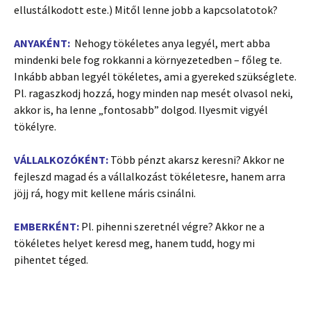
ellustálkodott este.) Mitől lenne jobb a kapcsolatotok?
ANYAKÉNT:
Nehogy tökéletes anya legyél, mert abba
mindenki bele fog rokkanni a környezetedben – főleg te.
Inkább abban legyél tökéletes, ami a gyereked szükséglete.
Pl. ragaszkodj hozzá, hogy minden nap mesét olvasol neki,
akkor is, ha lenne „fontosabb” dolgod. Ilyesmit vigyél
tökélyre.
VÁLLALKOZÓKÉNT:
Több pénzt akarsz keresni? Akkor ne
fejleszd magad és a vállalkozást tökéletesre, hanem arra
jöjj rá, hogy mit kellene máris csinálni.
EMBERKÉNT:
Pl. pihenni szeretnél végre? Akkor ne a
tökéletes helyet keresd meg, hanem tudd, hogy mi
pihentet téged.