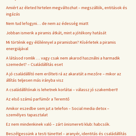
Amiért az életed hirtelen megváltozhat – megszállók, entitások és
ingázás
Nem tud lefogyni… de nem az édesség miatt
Jobban ismerik a piramis átkát, mint a jótékony hatását
Mi történik egy élőlénnyel a piramisban? Kísérletek a piramis
energiájával
A látásod romlik … vagy csak nem akarod használni a harmadik
szemedet? – Családállítás eset
A jó családállító nem erőlteti rá az akaratát a mezőre – mikor az
állítás teljesen más irányba visz
A családállítónak is lehetnek korlátai – válassz jó szakembert!
Az első számú parfümőr a Teremtő
Amikor eszedbe sem jut a telefon – Social media detox –
személyes tapasztalat
Ez nem mindenkinek való – zárt önismereti klub: habcsók.
Beszélgessünk a testi tünettel – aranyér, identitás és családállítás