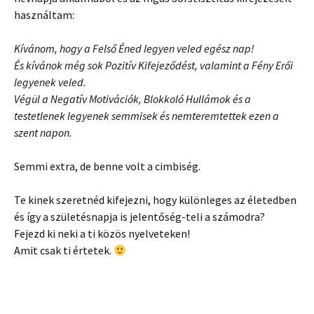
használtam:
Kívánom, hogy a Felső Éned legyen veled egész nap!
És kívánok még sok Pozitív Kifejeződést, valamint a Fény Erői
legyenek veled.
Végül a Negatív Motivációk, Blokkoló Hullámok és a
testetlenek legyenek semmisek és nemteremtettek ezen a
szent napon.
Semmi extra, de benne volt a cimbiség.
Te kinek szeretnéd kifejezni, hogy különleges az életedben
és így a születésnapja is jelentőség-teli a számodra?
Fejezd ki neki a ti közös nyelveteken!
Amit csak ti értetek.