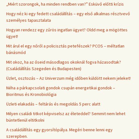
„Miért szorongok, ha minden rendben van?” Esküvő előtti krízis
Hogy néz ki egy fedett családállítás – egy első alkalmas résztvevő
személyes tapasztalata
Hogyan rendezz egy zűrös ingatlan ügyet? Oldd meg a mögöttes
ügyet!
Mit árul el egy nőről a policisztás petefészek? PCOS – méltatlan
bánásmód
Mit okoz, ha az őseid másodlagos okoknál fogva házasodtak?
(Családállítás Szegeden és Budapesten)
Üzlet, osztozás – Az Univerzum még időben küldött nekem jeleket!
Néha a párkapcsolati gondok csupán energetikai gondok –
Bioritmus és Kronobiológia
Üzleti elakadás – feltárás és megoldás 5 perc alatt
Milyen családi titkot képviselsz az életeddel? Semmit nem lehet
büntetlenül eltitkolni
A családállítás egy gyorsítópálya. Megéri benne lenni egy
szerepben.