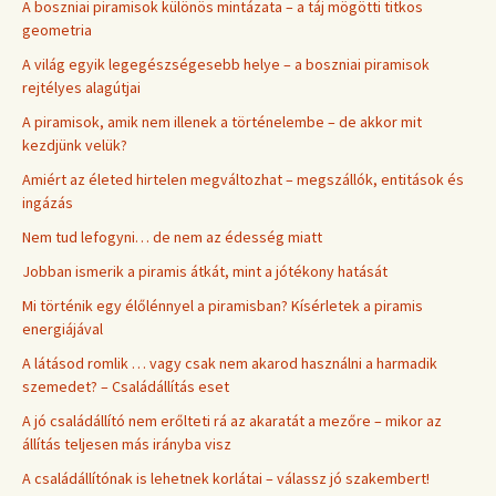
A boszniai piramisok különös mintázata – a táj mögötti titkos
geometria
A világ egyik legegészségesebb helye – a boszniai piramisok
rejtélyes alagútjai
A piramisok, amik nem illenek a történelembe – de akkor mit
kezdjünk velük?
Amiért az életed hirtelen megváltozhat – megszállók, entitások és
ingázás
Nem tud lefogyni… de nem az édesség miatt
Jobban ismerik a piramis átkát, mint a jótékony hatását
Mi történik egy élőlénnyel a piramisban? Kísérletek a piramis
energiájával
A látásod romlik … vagy csak nem akarod használni a harmadik
szemedet? – Családállítás eset
A jó családállító nem erőlteti rá az akaratát a mezőre – mikor az
állítás teljesen más irányba visz
A családállítónak is lehetnek korlátai – válassz jó szakembert!