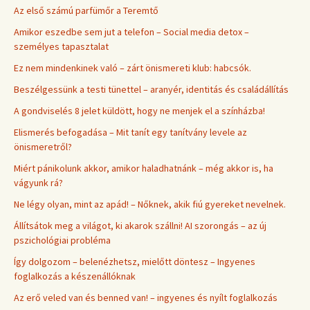
Az első számú parfümőr a Teremtő
Amikor eszedbe sem jut a telefon – Social media detox –
személyes tapasztalat
Ez nem mindenkinek való – zárt önismereti klub: habcsók.
Beszélgessünk a testi tünettel – aranyér, identitás és családállítás
A gondviselés 8 jelet küldött, hogy ne menjek el a színházba!
Elismerés befogadása – Mit tanít egy tanítvány levele az
önismeretről?
Miért pánikolunk akkor, amikor haladhatnánk – még akkor is, ha
vágyunk rá?
Ne légy olyan, mint az apád! – Nőknek, akik fiú gyereket nevelnek.
Állítsátok meg a világot, ki akarok szállni! AI szorongás – az új
pszichológiai probléma
Így dolgozom – belenézhetsz, mielőtt döntesz – Ingyenes
foglalkozás a készenállóknak
Az erő veled van és benned van! – ingyenes és nyílt foglalkozás