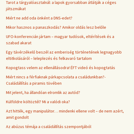
Tarot a tárgyalóasztalnál: a lapok gyorsabban átlátják a céges
játszmákat
Miért ne add oda önként a DNS-edet?
Mikor hasznos a panaszkodás? Amikor oldás lesz belőle
UFO-konferencián jártam – magyar tudósok, eltérítések és a
szabad akarat
Egy távérzékelő beszél az emberiség történetének legnagyobb
eltitkolásáról – leleplezés és felkavaró tartalom
Kopogtass velem az ellenállásodra! ÉFT videó és kopogtatás
Miért nincs a férfiaknak párkapcsolata a családunkban?-
Családállítás a piramis tövében
Mit jelent, ha állandóan elromlik az autód?
Külföldre költöztél? Mi a valódi oka?
Azt hitték, egy manipulátor… mindenki ellene volt – de nem azért,
amit gondolt
Az abúzus témája a családállítás szempontjából