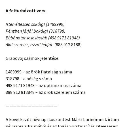
A felturbózott vers
:
Isten éltessen sokáig! (1489999)
Pénzben járjál bokáig! (
318798)
Búbánatot sose lássál! (498 9171 81948)
Akit szeretsz, azzal háljál! (
888 912 8188)
Grabovoj számok jelentése:
1489999 – az örök fiatalság száma
318798 – a bőség száma
498 9171 81948 – az optimizmus száma
888 912 818848 – az örök szerelem száma
——————————————
A következőt névnapi köszöntést Márti barinőmnek írtam
névnapja alkalmából és az Ingás Sorstisztítás kifejezéseit