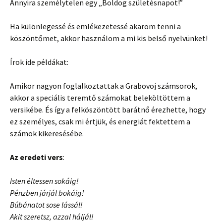
Annyira személytelen egy „Boldog születésnapot!”
Ha különlegessé és emlékezetessé akarom tenni a
köszöntőmet, akkor használom a mi kis belső nyelvünket!
Írok ide példákat:
Amikor nagyon foglalkoztattak a Grabovoj számsorok,
akkor a speciális teremtő számokat beleköltöttem a
versikébe. És így a felköszöntött barátnő érezhette, hogy
ez személyes, csak mi értjük, és energiát fektettem a
számok kikeresésébe.
Az eredeti vers
:
Isten éltessen sokáig!
Pénzben járjál bokáig!
Búbánatot sose lássál!
Akit szeretsz, azzal háljál!