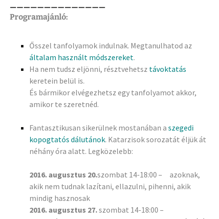
——————————————
Programajánló:
Ősszel tanfolyamok indulnak. Megtanulhatod az
általam használt módszereket
.
Ha nem tudsz eljönni, résztvehetsz
távoktatás
keretein belül is.
És bármikor elvégezhetsz egy tanfolyamot akkor,
amikor te szeretnéd
.
Fantasztikusan sikerülnek mostanában a
szegedi
kopogtatós dálutánok
. Katarzisok sorozatát éljük át
néhány óra alatt. Legközelebb:
2016. augusztus 20.
szombat 14-18:00 – azoknak,
akik nem tudnak lazítani, ellazulni, pihenni, akik
mindig hasznosak
2016. augusztus 27.
szombat 14-18:00 –