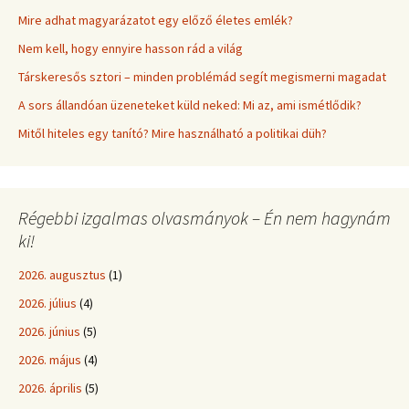
Mire adhat magyarázatot egy előző életes emlék?
Nem kell, hogy ennyire hasson rád a világ
Társkeresős sztori – minden problémád segít megismerni magadat
A sors állandóan üzeneteket küld neked: Mi az, ami ismétlődik?
Mitől hiteles egy tanító? Mire használható a politikai düh?
Régebbi izgalmas olvasmányok – Én nem hagynám
ki!
2026. augusztus
(1)
2026. július
(4)
2026. június
(5)
2026. május
(4)
2026. április
(5)