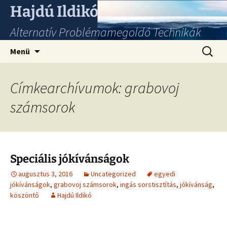
Hajdú Ildikó
Alternatív Problémamegoldó Technikák
Ugrás
Keresés
Menü
a
tartalomhoz
Címkearchívumok: grabovoj
számsorok
Speciális jókívánságok
augusztus 3, 2016
Uncategorized
egyedi
jókívánságok
,
grabovoj számsorok
,
ingás sorstisztítás
,
jókívánság
,
köszöntő
Hajdú Ildikó