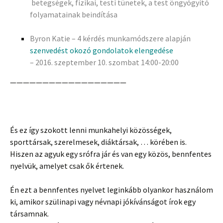
betegségek, fizikai, testi tünetek, a test öngyógyító
folyamatainak beindítása
Byron Katie – 4 kérdés munkamódszere alapján
szenvedést okozó gondolatok elengedése
– 2016. szeptember 10. szombat 14:00-20:00
——————————————————
És ez így szokott lenni munkahelyi közösségek,
sporttársak, szerelmesek, diáktársak, … körében is.
Hiszen az agyuk egy srófra jár és van egy közös, bennfentes
nyelvük, amelyet csak ők értenek.
Én ezt a bennfentes nyelvet leginkább olyankor használom
ki, amikor szülinapi vagy névnapi jókívánságot írok egy
társamnak.