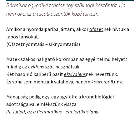
Bármikor egyedivé tehetsz egy szülinapi köszöntőt. Ha
nem akarsz a tucatköszöntők közé tartozni.
Amikor a nyomdaipariba jártam, akkor
ofszet
nek hívtuk a
lapos lányokat.
(Ofszetnyomtaás – síknyomtatás)
Matek szakos hallgató koromban az egyértelmű helyett
mindig az
evidens
szót használtuk.
Két hasonló kaliberű pasit
ekvivalens
nek neveztünk.
És soha sem mentünk valahová, hanem
konvergál
tunk.
Manapság pedig egy-egy ügyfélre a kronobiológiai
adottságaival emlékszünk vissza.
Pl. Tudod, az a
flegmatikus – egoisztikus
lány!