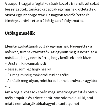
A csoport tagjai a foglalkozások között is rendkívül sokat
beszélgettek, tanácsokat adtak egymásnak, ötleteltek,
olykor együtt dolgoztak. Ez nagyon felerősítette és
élményszerűvé tette
a
9 hétig tartó folyamatot.
Utólag mesélik
Eleinte szokatlanok voltak egymásnak. Méregették a
másikat, furának tartották. Az egyikük meg is beszélte a
másikkal, hogy nem is értik, hogy kerültek ezek közé.
– Úristen! Kik vannak itt!?
– Jesszusom, ez hogy néz ki!
– Ez meg mindig csak erről tud beszélni.
– A másik meg olyan, mintha be lenne borulva az agyába.
– …
Ám a foglalkozások során megismerik egymást és olyan
mély empátia és szinte baráti vonzalom alakul ki, ami
miatt nem akarják abbahagyni a tanfolyamot.