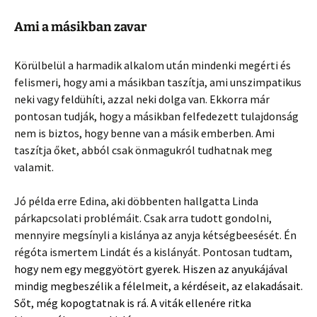
Ami a másikban zavar
Körülbelül a harmadik alkalom után mindenki megérti és
felismeri, hogy ami a másikban taszítja, ami unszimpatikus
neki vagy feldühíti, azzal neki dolga van. Ekkorra már
pontosan tudják, hogy a másikban felfedezett tulajdonság
nem is biztos, hogy benne van a másik emberben. Ami
taszítja őket, abból csak önmagukról tudhatnak meg
valamit.
Jó példa erre Edina, aki döbbenten hallgatta Linda
párkapcsolati problémáit. Csak arra tudott gondolni,
mennyire megsínyli a kislánya az anyja kétségbeesését. Én
régóta ismertem Lindát és a kislányát. Pontosan tudtam,
hogy nem egy meggyötört gyerek. Hiszen az anyukájával
mindig megbeszélik a félelmeit, a kérdéseit, az elakadásait.
Sőt, még kopogtatnak is rá. A viták ellenére ritka