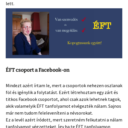
lett.
ÉFT csoport a Facebook-on
Mindezt azért írtam le, mert a csoportok nehezen oszlanak
föl és igénylik a
folytatást. Ezért létrehoztam egy zárt és
titkos Facebook csoportot, ahol csak azok lehetnek tagok,
akik valamelyik ÉFT tanfolyamot elvégezték nálam. Sajnos
már nem tudom feleleveníteni a névsorokat
.
Ez a levél azért íródott, mert szeretném felkutatni a nálam
tanfolyamot végzetteket. Így ha te ÉFT tanfolyamon