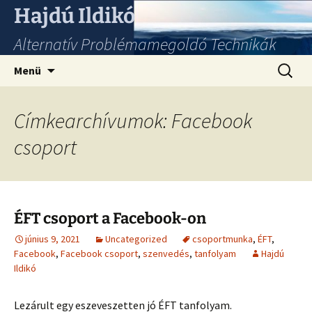
Hajdú Ildikó
Alternatív Problémamegoldó Technikák
Ugrás
Keresés
Menü
a
tartalomhoz
Címkearchívumok: Facebook
csoport
ÉFT csoport a Facebook-on
június 9, 2021
Uncategorized
csoportmunka
,
ÉFT
,
Facebook
,
Facebook csoport
,
szenvedés
,
tanfolyam
Hajdú
Ildikó
Lezárult egy eszeveszetten jó ÉFT tanfolyam.