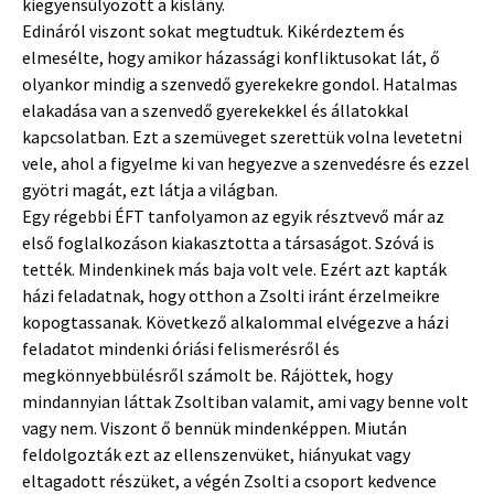
kiegyensúlyozott a kislány.
Edináról viszont sokat megtudtuk. Kikérdeztem és
elmesélte, hogy amikor házassági konfliktusokat lát, ő
olyankor mindig a szenvedő gyerekekre gondol. Hatalmas
elakadása van a szenvedő gyerekekkel és állatokkal
kapcsolatban. Ezt a szemüveget szerettük volna levetetni
vele, ahol a figyelme ki van hegyezve a szenvedésre és ezzel
gyötri magát, ezt látja a világban.
Egy régebbi ÉFT tanfolyamon az egyik résztvevő már az
első foglalkozáson kiakasztotta a társaságot. Szóvá is
tették. Mindenkinek más baja volt vele. Ezért azt kapták
házi feladatnak, hogy otthon a Zsolti iránt érzelmeikre
kopogtassanak. Következő alkalommal elvégezve a házi
feladatot mindenki óriási felismerésről és
megkönnyebbülésről számolt be. Rájöttek, hogy
mindannyian láttak Zsoltiban valamit, ami vagy benne volt
vagy nem. Viszont ő bennük mindenképpen. Miután
feldolgozták ezt az ellenszenvüket, hiányukat vagy
eltagadott részüket, a végén Zsolti a csoport kedvence