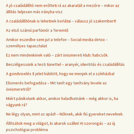
A jó családállító nem erőlteti rá az akaratát a mezőre – mikor az
állítás teljesen más irányba visz
A családállítónak is lehetnek korlátai – válassz jó szakembert!
Az első számú parfümőr a Teremtő
Amikor eszedbe sem jut a telefon – Social media detox –
személyes tapasztalat
Ez nem mindenkinek való – zárt önismereti klub: habcsók.
Beszélgessünk a testi tünettel – aranyér, identitás és családállítás
A gondviselés 8 jelet küldött, hogy ne menjek el a színházba!
Elismerés befogadása – Mit tanít egy tanítvány levele az
önismeretről?
Miért pánikolunk akkor, amikor haladhatnánk – még akkor is, ha
vágyunk rá?
Ne légy olyan, mint az apád! – Nőknek, akik fiú gyereket nevelnek.
Állítsátok meg a világot, ki akarok szállni! AI szorongás – az új
pszichológiai probléma