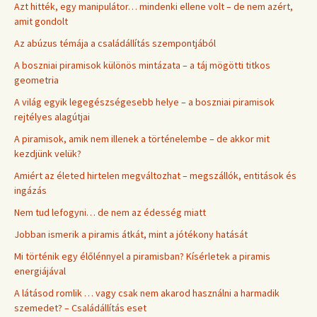
Azt hitték, egy manipulátor… mindenki ellene volt – de nem azért,
amit gondolt
Az abúzus témája a családállítás szempontjából
A boszniai piramisok különös mintázata – a táj mögötti titkos
geometria
A világ egyik legegészségesebb helye – a boszniai piramisok
rejtélyes alagútjai
A piramisok, amik nem illenek a történelembe – de akkor mit
kezdjünk velük?
Amiért az életed hirtelen megváltozhat – megszállók, entitások és
ingázás
Nem tud lefogyni… de nem az édesség miatt
Jobban ismerik a piramis átkát, mint a jótékony hatását
Mi történik egy élőlénnyel a piramisban? Kísérletek a piramis
energiájával
A látásod romlik … vagy csak nem akarod használni a harmadik
szemedet? – Családállítás eset