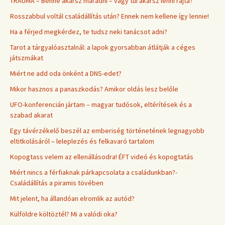
TRAUMA – Benne akarsz maradni – vagy túl akarsz lenni rajta?
Rosszabbul voltál családállítás után? Ennek nem kellene így lennie!
Ha a férjed megkérdez, te tudsz neki tanácsot adni?
Tarot a tárgyalóasztalnál: a lapok gyorsabban átlátják a céges
játszmákat
Miért ne add oda önként a DNS-edet?
Mikor hasznos a panaszkodás? Amikor oldás lesz belőle
UFO-konferencián jártam – magyar tudósok, eltérítések és a
szabad akarat
Egy távérzékelő beszél az emberiség történetének legnagyobb
eltitkolásáról – leleplezés és felkavaró tartalom
Kopogtass velem az ellenállásodra! ÉFT videó és kopogtatás
Miért nincs a férfiaknak párkapcsolata a családunkban?-
Családállítás a piramis tövében
Mit jelent, ha állandóan elromlik az autód?
Külföldre költöztél? Mi a valódi oka?