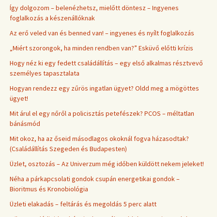
Így dolgozom – belenézhetsz, mielőtt döntesz – Ingyenes
foglalkozás a készenállóknak
Az erő veled van és benned van! – ingyenes és nyílt foglalkozás
„Miért szorongok, ha minden rendben van?” Esküvő előtti krízis
Hogy néz ki egy fedett családállítás – egy első alkalmas résztvevő
személyes tapasztalata
Hogyan rendezz egy zűrös ingatlan ügyet? Oldd meg a mögöttes
ügyet!
Mit árul el egy nőről a policisztás petefészek? PCOS – méltatlan
bánásmód
Mit okoz, ha az őseid másodlagos okoknál fogva házasodtak?
(Családállítás Szegeden és Budapesten)
Üzlet, osztozás – Az Univerzum még időben küldött nekem jeleket!
Néha a párkapcsolati gondok csupán energetikai gondok –
Bioritmus és Kronobiológia
Üzleti elakadás – feltárás és megoldás 5 perc alatt