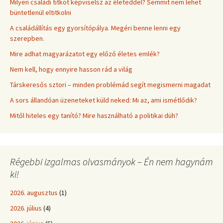
Milyen családi titkot képviselsz az életeddel? Semmit nem lehet
büntetlenül eltitkolni
A családállítás egy gyorsítópálya. Megéri benne lenni egy
szerepben.
Mire adhat magyarázatot egy előző életes emlék?
Nem kell, hogy ennyire hasson rád a világ
Társkeresős sztori – minden problémád segít megismerni magadat
A sors állandóan üzeneteket küld neked: Mi az, ami ismétlődik?
Mitől hiteles egy tanító? Mire használható a politikai düh?
Régebbi izgalmas olvasmányok – Én nem hagynám
ki!
2026. augusztus
(1)
2026. július
(4)