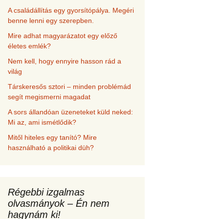
A családállítás egy gyorsítópálya. Megéri
benne lenni egy szerepben.
Mire adhat magyarázatot egy előző
életes emlék?
Nem kell, hogy ennyire hasson rád a
világ
Társkeresős sztori – minden problémád
segít megismerni magadat
A sors állandóan üzeneteket küld neked:
Mi az, ami ismétlődik?
Mitől hiteles egy tanító? Mire
használható a politikai düh?
Régebbi izgalmas
olvasmányok – Én nem
hagynám ki!