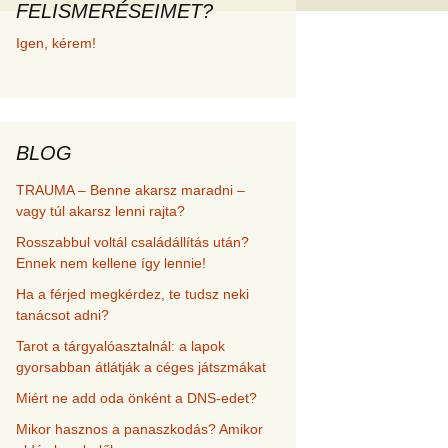
FELISMERÉSEIMET?
met és
Igen, kérem!
erződési
BLOG
TRAUMA – Benne akarsz maradni –
vagy túl akarsz lenni rajta?
Rosszabbul voltál családállítás után?
Ennek nem kellene így lennie!
Ha a férjed megkérdez, te tudsz neki
tanácsot adni?
Tarot a tárgyalóasztalnál: a lapok
gyorsabban átlátják a céges játszmákat
Miért ne add oda önként a DNS-edet?
Mikor hasznos a panaszkodás? Amikor