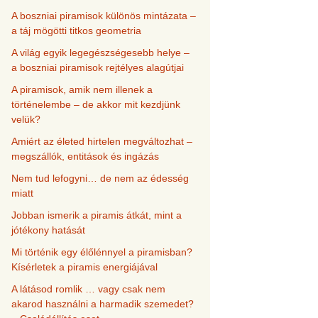
A boszniai piramisok különös mintázata –
a táj mögötti titkos geometria
A világ egyik legegészségesebb helye –
a boszniai piramisok rejtélyes alagútjai
A piramisok, amik nem illenek a
történelembe – de akkor mit kezdjünk
velük?
Amiért az életed hirtelen megváltozhat –
megszállók, entitások és ingázás
Nem tud lefogyni… de nem az édesség
miatt
Jobban ismerik a piramis átkát, mint a
jótékony hatását
Mi történik egy élőlénnyel a piramisban?
Kísérletek a piramis energiájával
A látásod romlik … vagy csak nem
akarod használni a harmadik szemedet?