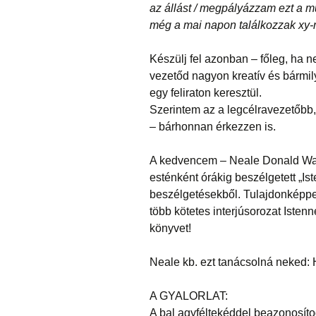
az állást / megpályázzam ezt a m
még a mai napon találkozzak xy-na
Készülj fel azonban – főleg, ha n
vezetőd nagyon kreatív és bármil
egy feliraton keresztül.
Szerintem az a legcélravezetőbb,
– bárhonnan érkezzen is.
A kedvencem – Neale Donald Walsc
esténként órákig beszélgetett „Is
beszélgetésekből. Tulajdonképpen 
több kötetes interjúsorozat Isten
könyvet!
Neale kb. ezt tanácsolná neked: Ha
A GYALORLAT:
A bal agyféltekéddel beazonosítod