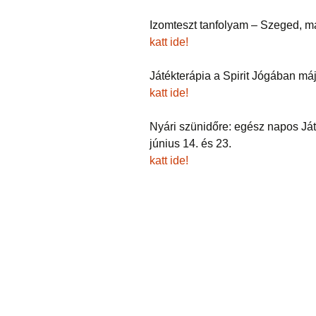
Izomteszt tanfolyam – Szeged, má
katt ide!
Játékterápia a Spirit Jógában má
katt ide!
Nyári szünidőre: egész napos Ját
június 14. és 23.
katt ide!