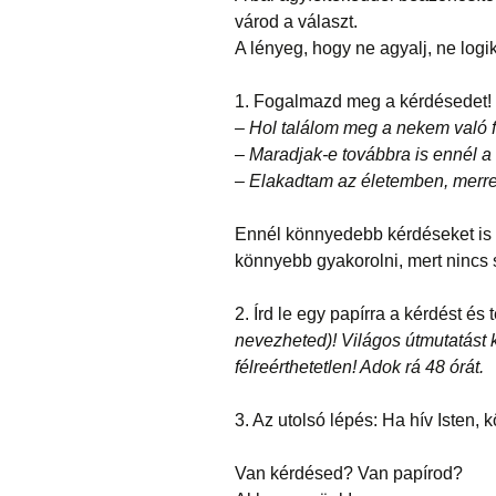
várod a választ.
A lényeg, hogy ne agyalj, ne logik
1. Fogalmazd meg a kérdésedet!
– Hol találom meg a nekem való fé
– Maradjak-e továbbra is ennél a
– Elakadtam az életemben, merr
Ennél könnyedebb kérdéseket is f
könnyebb gyakorolni, mert nincs
2. Írd le egy papírra a kérdést és
nevezheted)! Világos útmutatást
félreérthetetlen! Adok rá 48 órát.
3. Az utolsó lépés: Ha hív Isten, 
Van kérdésed? Van papírod?