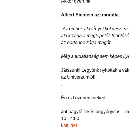
Akkor gyerünk!
Albert Einstein azt mondta:
„Az ember, aki tényekkel veszi ma
aki kizárja a meglepetés lehetőség
az börtönbe zárja magát.
Még a tudatlanság sem képes ilye
Játszunk! Legyünk nyitottak a vál
az Univerzumtól!
.
.
Én ezt üzenem neked:
Jobbagyféltekés öngyógyítás – 
10-14:00
katt ide!