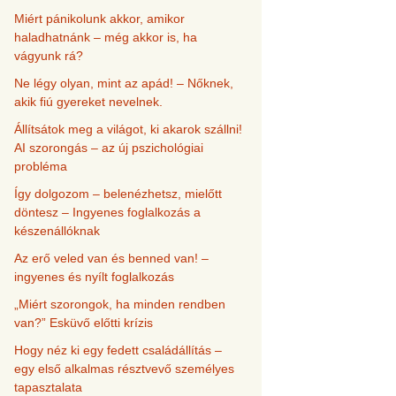
Miért pánikolunk akkor, amikor
haladhatnánk – még akkor is, ha
vágyunk rá?
Ne légy olyan, mint az apád! – Nőknek,
akik fiú gyereket nevelnek.
Állítsátok meg a világot, ki akarok szállni!
AI szorongás – az új pszichológiai
probléma
Így dolgozom – belenézhetsz, mielőtt
döntesz – Ingyenes foglalkozás a
készenállóknak
Az erő veled van és benned van! –
ingyenes és nyílt foglalkozás
„Miért szorongok, ha minden rendben
van?” Esküvő előtti krízis
Hogy néz ki egy fedett családállítás –
egy első alkalmas résztvevő személyes
tapasztalata