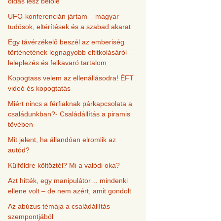
oldás lesz belőle
UFO-konferencián jártam – magyar
tudósok, eltérítések és a szabad akarat
Egy távérzékelő beszél az emberiség
történetének legnagyobb eltitkolásáról –
leleplezés és felkavaró tartalom
Kopogtass velem az ellenállásodra! ÉFT
videó és kopogtatás
Miért nincs a férfiaknak párkapcsolata a
családunkban?- Családállítás a piramis
tövében
Mit jelent, ha állandóan elromlik az
autód?
Külföldre költöztél? Mi a valódi oka?
Azt hitték, egy manipulátor… mindenki
ellene volt – de nem azért, amit gondolt
Az abúzus témája a családállítás
szempontjából