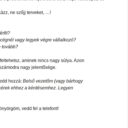
ázz, ne szőjj terveket, …!
rfit?
 cégnél vagy legyek végre vállalkozó?
e tovább?
eltehetsz, aminek nincs nagy súlya. Azon
 számodra nagy jelentősége.
 tedd hozzá:
Belső vezetőm (vagy bárhogy
 kérek ehhez a kérdésemhez. Legyen
könyörgöm, vedd fel a telefont!