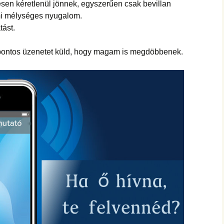
hanganyagok – régebbi
esen kéretlenül jönnek, egyszerűen csak bevillan
foglalkozások
mi mélységes nyugalom.
tást.
 pontos üzenetet küld, hogy magam is megdöbbenek.