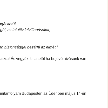
gát körül,
ét, az intuitív felvillanásokat,
n biztonsággal bezárni az elmét.”
aszra! És vegyük fel a telót ha bejövő hívásunk van
minitanfolyam Budapesten az Édenben május 14-én