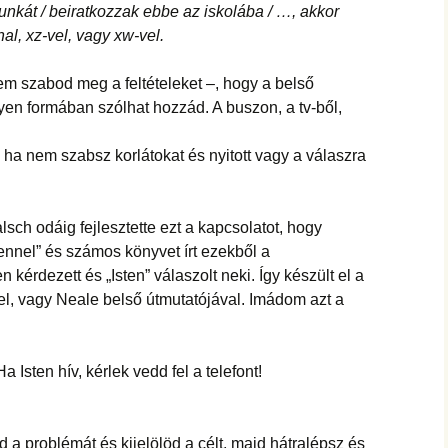
unkát / beiratkozzak ebbe az iskolába / …, akkor
l, xz-vel, vagy xw-vel.
em szabod meg a feltételeket –, hogy a belső
yen formában szólhat hozzád. A buszon, a tv-ből,
 ha nem szabsz korlátokat és nyitott vagy a válaszra
h odáig fejlesztette ezt a kapcsolatot, hogy
tennel” és számos könyvet írt ezekből a
kérdezett és „Isten” válaszolt neki. Így készült el a
nel, vagy Neale belső útmutatójával. Imádom azt a
 Isten hív, kérlek vedd fel a telefont!
 a problémát és kijelölöd a célt, majd hátralépsz és