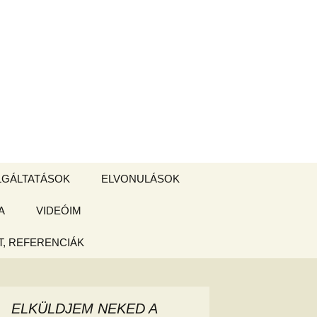
Keresés:
LGÁLTATÁSOK
ELVONULÁSOK
A
ZSIGE BOLT
VIDEÓIM
ELVONULÁS –
Magyarországon
, REFERENCIÁK
 tájékoztató
hogy
ELKÜLDJEM NEKED A
ked az új