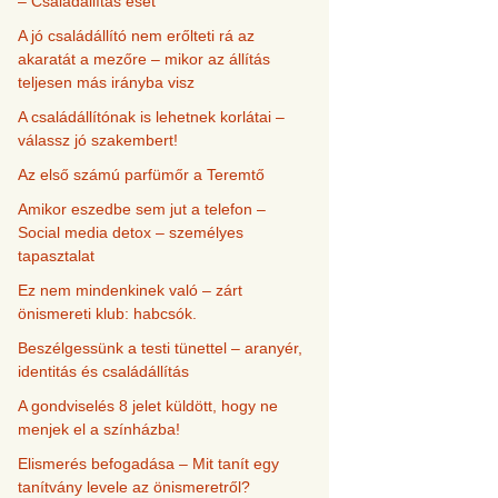
– Családállítás eset
A jó családállító nem erőlteti rá az
akaratát a mezőre – mikor az állítás
teljesen más irányba visz
A családállítónak is lehetnek korlátai –
válassz jó szakembert!
Az első számú parfümőr a Teremtő
Amikor eszedbe sem jut a telefon –
Social media detox – személyes
tapasztalat
Ez nem mindenkinek való – zárt
önismereti klub: habcsók.
Beszélgessünk a testi tünettel – aranyér,
identitás és családállítás
A gondviselés 8 jelet küldött, hogy ne
menjek el a színházba!
Elismerés befogadása – Mit tanít egy
tanítvány levele az önismeretről?