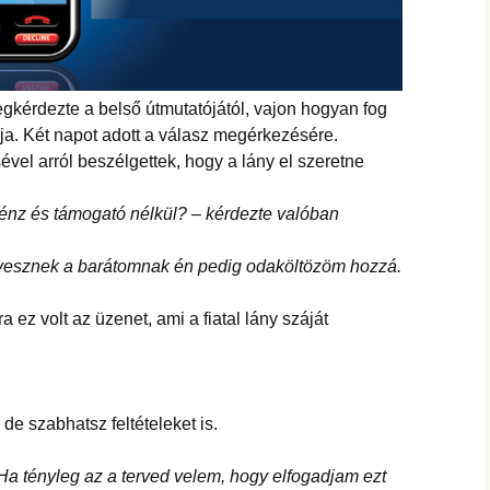
kérdezte a belső útmutatójától, vajon hogyan fog
a. Két napot adott a válasz megérkezésére.
ével arról beszélgettek, hogy a lány el szeretne
pénz és támogató nélkül? – kérdezte valóban
t vesznek a barátomnak én pedig odaköltözöm hozzá.
ez volt az üzenet, ami a fiatal lány száját
e szabhatsz feltételeket is.
a tényleg az a terved velem, hogy elfogadjam ezt