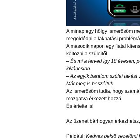
A minap egy hölgy ismerősöm meg
megoldódni a lakhatási problémáj
A második napon egy fiatal kliens
költözni a szüleitől.
– És mi a terved így 18 évesen, 
kíváncsian.
– Az egyik barátom szülei lakás
Már meg is beszéltük.
Az ismerősöm tudta, hogy számára 
mozgatva érkezett hozzá.
És értette is!
Az üzenet bárhogyan érkezhetsz, d
Például:
Kedves belső vezetőm! H