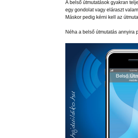
A belső útmutatások gyakran telj
egy gondolat vagy eláraszt vala
Máskor pedig kérni kell az útmuta
Néha a belső útmutatás annyira