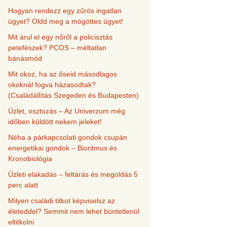
Hogyan rendezz egy zűrös ingatlan
ügyet? Oldd meg a mögöttes ügyet!
Mit árul el egy nőről a policisztás
petefészek? PCOS – méltatlan
bánásmód
Mit okoz, ha az őseid másodlagos
okoknál fogva házasodtak?
(Családállítás Szegeden és Budapesten)
Üzlet, osztozás – Az Univerzum még
időben küldött nekem jeleket!
Néha a párkapcsolati gondok csupán
energetikai gondok – Bioritmus és
Kronobiológia
Üzleti elakadás – feltárás és megoldás 5
perc alatt
Milyen családi titkot képviselsz az
életeddel? Semmit nem lehet büntetlenül
eltitkolni