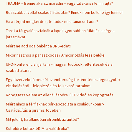
TRAUMA – Benne akarsz maradni – vagy túl akarsz lenni rajta?
Rosszabbul voltál családállítás után? Ennek nem kellene így lennie!
Ha a férjed megkérdez, te tudsz neki tanácsot adni?
Tarot a tárgyalóasztalnál: a lapok gyorsabban átlátják a céges
játszmákat
Miért ne add oda önként a DNS-edet?
Mikor hasznos a panaszkodás? Amikor oldás lesz belőle
UFO-konferencián jártam – magyar tudósok, eltérítések és a
szabad akarat
Egy távérzékelő beszél az emberiség történetének legnagyobb
eltitkolásáról – leleplezés és felkavaró tartalom
Kopogtass velem az ellenállásodra! ÉFT videó és kopogtatás
Miért nincs a férfiaknak párkapcsolata a családunkban?-
Családállítás a piramis tövében
Mit jelent, ha állandóan elromlik az autód?
Külföldre költöztél? Mi a valódi oka?