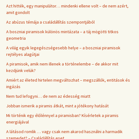
Azt hitték, egy manipulátor… mindenki ellene volt – de nem azért,
amit gondolt
Az abúzus témája a családállítás szempontjából
A boszniai piramisok különös mintázata – a táj mögötti titkos
geometria
A világ egyik legegészségesebb helye – a boszniai piramisok
rejtélyes alagútjai
A piramisok, amik nem illenek a történelembe – de akkor mit
kezdjünk velük?
Amiért az életed hirtelen megváltozhat – megszállók, entitások és
ingázás
Nem tud lefogyni… de nem az édesség miatt
Jobban ismerik a piramis átkát, mint a jótékony hatását
Mi történik egy élőlénnyel a piramisban? Kísérletek a piramis
energiájával
A látásod romlik … vagy csak nem akarod használni a harmadik
szemedet? – Családállítás eset