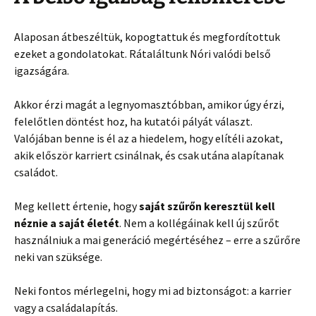
Alaposan átbeszéltük, kopogtattuk és megfordítottuk
ezeket a gondolatokat. Rátaláltunk Nóri valódi belső
igazságára.
Akkor érzi magát a legnyomasztóbban, amikor úgy érzi,
felelőtlen döntést hoz, ha kutatói pályát választ.
Valójában benne is él az a hiedelem, hogy elítéli azokat,
akik először karriert csinálnak, és csak utána alapítanak
családot.
Meg kellett értenie, hogy
saját szűrőn keresztül kell
néznie a saját életét
. Nem a kollégáinak kell új szűrőt
használniuk a mai generáció megértéséhez – erre a szűrőre
neki van szüksége.
Neki fontos mérlegelni, hogy mi ad biztonságot: a karrier
vagy a családalapítás.