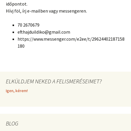
időpontot.
Hívj föl, írj e-mailben vagy messengeren.
70 2670679
efthajduildiko@gmail.com
https://www.messenger.com/e2ee/t/29624402187158
180
ELKÜLDJEM NEKED A FELISMERÉSEIMET?
Igen, kérem!
BLOG