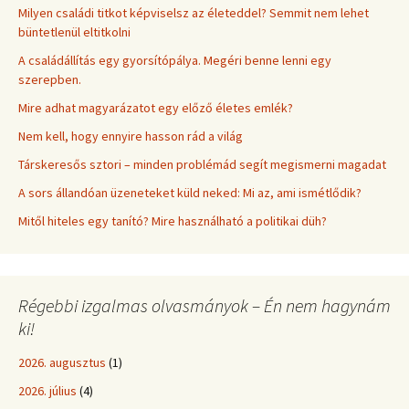
Milyen családi titkot képviselsz az életeddel? Semmit nem lehet
büntetlenül eltitkolni
A családállítás egy gyorsítópálya. Megéri benne lenni egy
szerepben.
Mire adhat magyarázatot egy előző életes emlék?
Nem kell, hogy ennyire hasson rád a világ
Társkeresős sztori – minden problémád segít megismerni magadat
A sors állandóan üzeneteket küld neked: Mi az, ami ismétlődik?
Mitől hiteles egy tanító? Mire használható a politikai düh?
Régebbi izgalmas olvasmányok – Én nem hagynám
ki!
2026. augusztus
(1)
2026. július
(4)