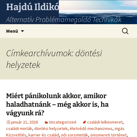
Hajdú Ildikó
Alternatív Problémamegoldó Technikák
Ugrás
Keresés
Menü
a
tartalomhoz
Címkearchívumok: döntési
helyzetek
Miért pánikolunk akkor, amikor
haladhatnánk – még akkor is, ha
vágyunk rá?
január 21, 2026
Uncategorized
családi lelkiismeret
,
családi minták
,
döntési helyzetek
,
életvédő mechanizmus
,
ingás
Közvetítés
,
karrier és család
,
női sorsminták
,
önismereti történet
,