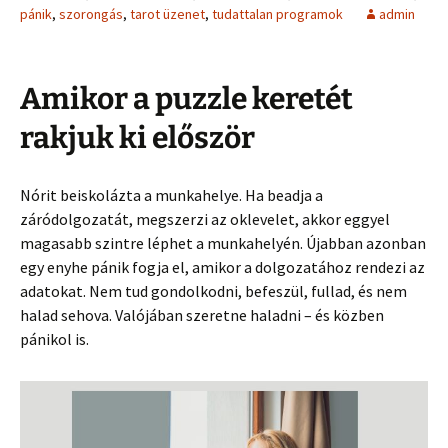
pánik
,
szorongás
,
tarot üzenet
,
tudattalan programok
admin
Amikor a puzzle keretét
rakjuk ki először
Nórit beiskolázta a munkahelye. Ha beadja a
záródolgozatát, megszerzi az oklevelet, akkor eggyel
magasabb szintre léphet a munkahelyén. Újabban azonban
egy enyhe pánik fogja el, amikor a dolgozatához rendezi az
adatokat. Nem tud gondolkodni, befeszül, fullad, és nem
halad sehova. Valójában szeretne haladni – és közben
pánikol is.