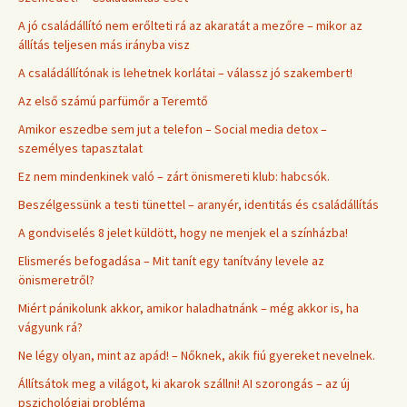
A jó családállító nem erőlteti rá az akaratát a mezőre – mikor az
állítás teljesen más irányba visz
A családállítónak is lehetnek korlátai – válassz jó szakembert!
Az első számú parfümőr a Teremtő
Amikor eszedbe sem jut a telefon – Social media detox –
személyes tapasztalat
Ez nem mindenkinek való – zárt önismereti klub: habcsók.
Beszélgessünk a testi tünettel – aranyér, identitás és családállítás
A gondviselés 8 jelet küldött, hogy ne menjek el a színházba!
Elismerés befogadása – Mit tanít egy tanítvány levele az
önismeretről?
Miért pánikolunk akkor, amikor haladhatnánk – még akkor is, ha
vágyunk rá?
Ne légy olyan, mint az apád! – Nőknek, akik fiú gyereket nevelnek.
Állítsátok meg a világot, ki akarok szállni! AI szorongás – az új
pszichológiai probléma