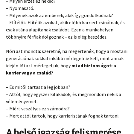
– Milyen érzés ez neked?
– Nyomasztó.
– Milyenek azok az emberek, akik így gondolkodnak?
– Elítélők. Elítélik azokat, akik előbb karriert csinálnak, és
csak utána alapítanak családot. Ezen a munkahelyen
többnyire férfiak dolgoznak – ez is elég beszédes.
Nóri azt mondta: szeretné, ha megértenék, hogy a mostani
generációnak sokkal inkább mérlegelnie kell, mint annak
idején. Mi azt mérlegeljük, hogy
mi ad biztonságot: a
karrier vagy a család?
– És mitől tartasz a legjobban?
– Attól, hogy egyszer kifakadok, és megmondom nekik a
véleményemet.
– Miért veszélyes ez számodra?
– Mert attól tartok, hogy karrieristának fognak tartani.
A belső igazság felismerése