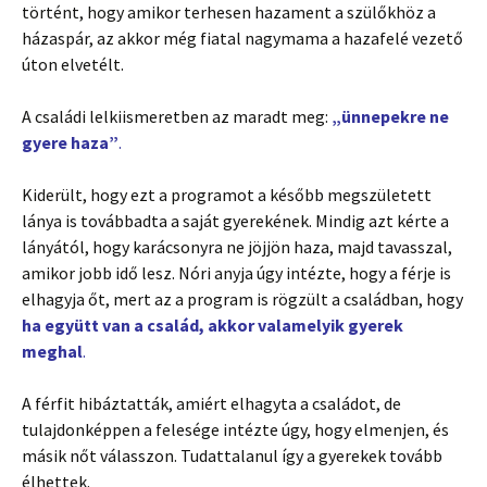
történt, hogy amikor terhesen hazament a szülőkhöz a
házaspár, az akkor még fiatal nagymama a hazafelé vezető
úton elvetélt.
A családi lelkiismeretben az maradt meg:
„
ünnepekre ne
gyere haza”
.
Kiderült, hogy ezt a programot a később megszületett
lánya is továbbadta a saját gyerekének. Mindig azt kérte a
lányától, hogy karácsonyra ne jöjjön haza, majd tavasszal,
amikor jobb idő lesz. Nóri anyja úgy intézte, hogy a férje is
elhagyja őt, mert az a program is rögzült a családban, hogy
ha együtt van a család, akkor valamelyik gyerek
meghal
.
A férfit hibáztatták, amiért elhagyta a családot, de
tulajdonképpen a felesége intézte úgy, hogy elmenjen, és
másik nőt válasszon. Tudattalanul így a gyerekek tovább
élhettek.