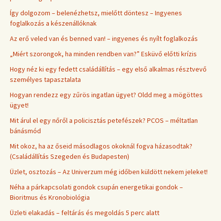
Így dolgozom – belenézhetsz, mielőtt döntesz – Ingyenes
foglalkozás a készenállóknak
Az erő veled van és benned van! – ingyenes és nyílt foglalkozás
„Miért szorongok, ha minden rendben van?” Esküvő előtti krízis
Hogy néz ki egy fedett családállítás – egy első alkalmas résztvevő
személyes tapasztalata
Hogyan rendezz egy zűrös ingatlan ügyet? Oldd meg a mögöttes
ügyet!
Mit árul el egy nőről a policisztás petefészek? PCOS – méltatlan
bánásmód
Mit okoz, ha az őseid másodlagos okoknál fogva házasodtak?
(Családállítás Szegeden és Budapesten)
Üzlet, osztozás – Az Univerzum még időben küldött nekem jeleket!
Néha a párkapcsolati gondok csupán energetikai gondok –
Bioritmus és Kronobiológia
Üzleti elakadás – feltárás és megoldás 5 perc alatt