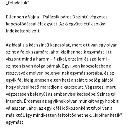
„feladatuk”.
Ellenben a Vajna – Palácsik páros 3 szintű végzetes
kapcsolódással élt együtt. Az ő együttlétük sokkal
indokoltabb volt.
Az ideális a két szintű kapcsolat, mert ott van egy olyan
szint a felek számára, ahol kipihenhetik egymást. Itt
viszont mind a három – fizikai, érzelmi és szellemi –
szinten is van dolga párnak. Egy ilyen kapcsolatban a
résztvevők mélyen belenyúlnak egymás sorsába, és az
egyik fél ideiglenesen eltér(het) a saját tipológiájától,
hogy elviselhető maradjon a kapcsolat. Végzetes, mert
végzetesen belenyúl az ember viselkedésébe. Szinte túl
intenzív. Érdemes az egyiknek olyan munkát vagy hobbit
választani, ahol az egyik fél időközönként távol van a
másiktól. Így mindketten feltöltődhetnek, „kipihenhetik”
egymást.