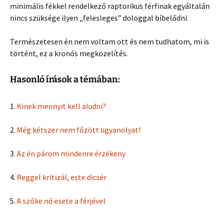
minimális fékkel rendelkező raptorikus férfinak egyáltalán
nincs szüksége ilyen „felesleges” dologgal bíbelődni.
Természetesen én nem voltam ott és nem tudhatom, mi is
történt, ez a kronós megközelítés.
Hasonló írások a témában:
1.
Kinek mennyit kell aludni?
2.
Még kétszer nem főzött ugyanolyat!
3.
Az én párom mindenre érzékeny
4.
Reggel kritizál, este dicsér
5.
A szőke nő esete a férjével