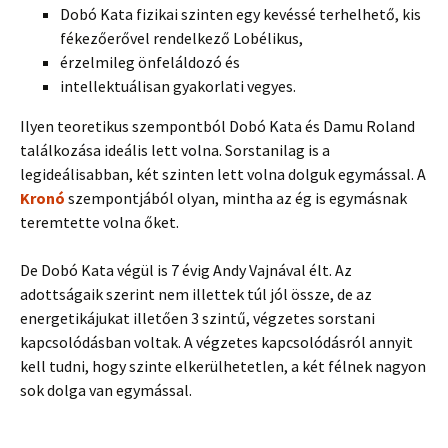
Dobó Kata fizikai szinten egy kevéssé terhelhető, kis
fékezőerővel rendelkező Lobélikus,
érzelmileg önfeláldozó és
intellektuálisan gyakorlati vegyes.
Ilyen teoretikus szempontból Dobó Kata és Damu Roland
találkozása ideális lett volna. Sorstanilag is a
legideálisabban, két szinten lett volna dolguk egymással. A
Kronó
szempontjából olyan, mintha az ég is egymásnak
teremtette volna őket.
De Dobó Kata végül is 7 évig Andy Vajnával élt. Az
adottságaik szerint nem illettek túl jól össze, de az
energetikájukat illetően 3 szintű, végzetes sorstani
kapcsolódásban voltak. A végzetes kapcsolódásról annyit
kell tudni, hogy szinte elkerülhetetlen, a két félnek nagyon
sok dolga van egymással.