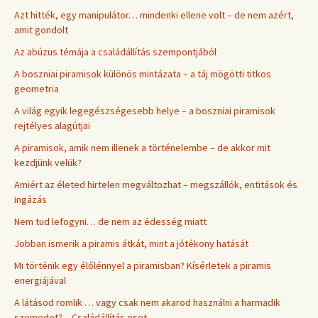
Azt hitték, egy manipulátor… mindenki ellene volt – de nem azért,
amit gondolt
Az abúzus témája a családállítás szempontjából
A boszniai piramisok különös mintázata – a táj mögötti titkos
geometria
A világ egyik legegészségesebb helye – a boszniai piramisok
rejtélyes alagútjai
A piramisok, amik nem illenek a történelembe – de akkor mit
kezdjünk velük?
Amiért az életed hirtelen megváltozhat – megszállók, entitások és
ingázás
Nem tud lefogyni… de nem az édesség miatt
Jobban ismerik a piramis átkát, mint a jótékony hatását
Mi történik egy élőlénnyel a piramisban? Kísérletek a piramis
energiájával
A látásod romlik … vagy csak nem akarod használni a harmadik
szemedet? – Családállítás eset