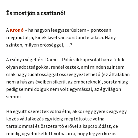
És most jön a csattanó!
A
Kronó
– ha nagyon leegyszerűsítem – pontosan
megmutatja, kinek kivel van sorstani feladata. Hány
szinten, milyen erősséggel, …?
A csúnya véget ért Damu – Palácsik kapcsolatban a felek
olyan adottságokkal rendelkeztek, ami minden szintem
csak nagy tudatossággal összeegyeztethető (ez általában
nem a húszas éveiben sikerül az embereknek), sorstanilag
pedig semmi dolguk nem volt egymással, az égvilágon
semmi.
Ha együtt szerettek volna élni, akkor egy gyerek vagy egy
közös vállalkozás egy ideig megtöltötte volna
tartalommal és összetartó erővel a kapcsolódást, de
mindig ügyelni kellett volna arra, hogy legyen közös