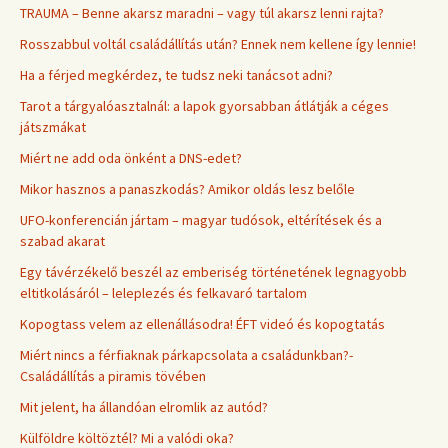
TRAUMA – Benne akarsz maradni – vagy túl akarsz lenni rajta?
Rosszabbul voltál családállítás után? Ennek nem kellene így lennie!
Ha a férjed megkérdez, te tudsz neki tanácsot adni?
Tarot a tárgyalóasztalnál: a lapok gyorsabban átlátják a céges
játszmákat
Miért ne add oda önként a DNS-edet?
Mikor hasznos a panaszkodás? Amikor oldás lesz belőle
UFO-konferencián jártam – magyar tudósok, eltérítések és a
szabad akarat
Egy távérzékelő beszél az emberiség történetének legnagyobb
eltitkolásáról – leleplezés és felkavaró tartalom
Kopogtass velem az ellenállásodra! ÉFT videó és kopogtatás
Miért nincs a férfiaknak párkapcsolata a családunkban?-
Családállítás a piramis tövében
Mit jelent, ha állandóan elromlik az autód?
Külföldre költöztél? Mi a valódi oka?