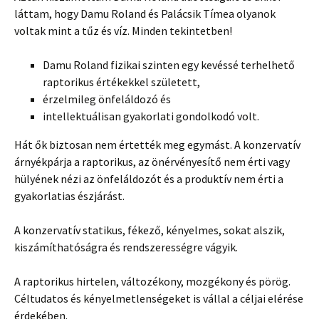
láttam, hogy Damu Roland és Palácsik Tímea olyanok
voltak mint a tűz és víz. Minden tekintetben!
Damu Roland fizikai szinten egy kevéssé terhelhető
raptorikus értékekkel született,
érzelmileg önfeláldozó és
intellektuálisan gyakorlati gondolkodó volt.
Hát ők biztosan nem értették meg egymást. A konzervatív
árnyékpárja a raptorikus, az önérvényesítő nem érti vagy
hülyének nézi az önfeláldozót és a produktív nem érti a
gyakorlatias észjárást.
A konzervatív statikus, fékező, kényelmes, sokat alszik,
kiszámíthatóságra és rendszerességre vágyik.
A raptorikus hirtelen, változékony, mozgékony és pörög.
Céltudatos és kényelmetlenségeket is vállal a céljai elérése
érdekében.