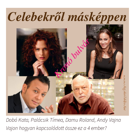
Dobó Kata, Palácsik Tímea, Damu Roland, Andy Vajna
Vajon hogyan kapcsolódott össze ez a 4 ember?