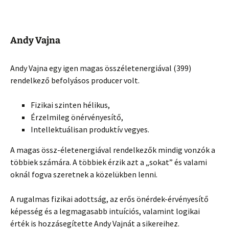
Andy Vajna
Andy Vajna egy igen magas összéletenergiával (399)
rendelkező befolyásos producer volt.
Fizikai szinten hélikus,
Érzelmileg önérvényesítő,
Intellektuálisan produktív vegyes.
A magas össz-életenergiával rendelkezők mindig vonzók a
többiek számára. A többiek érzik azt a „sokat” és valami
oknál fogva szeretnek a közelükben lenni.
A rugalmas fizikai adottság, az erős önérdek-érvényesítő
képesség és a legmagasabb intuíciós, valamint logikai
érték is hozzásegítette Andy Vajnát a sikereihez.