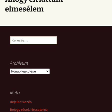
elmesélem
Keresés:
Archívum
Archívum
Meta
Bejelentkezés
Bejegyzések hírcsatorna