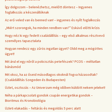
Így dolgozom – belenézhetsz, mielőtt döntesz – Ingyenes
foglalkozás a készenállóknak
Az erő veled van és benned van! – ingyenes és nyílt foglalkozás
„Miért szorongok, ha minden rendben van?” Esküvő előtti krízis
Hogy néz ki egy fedett családállítás – egy első alkalmas résztvevő
személyes tapasztalata
Hogyan rendezz egy zűrös ingatlan ügyet? Oldd meg a mögöttes
ügyet!
Mit árul el egy nőről a policisztás petefészek? PCOS – méltatlan
bánásmód
Mit okoz, ha az őseid másodlagos okoknál fogva házasodtak?
(Családállítás Szegeden és Budapesten)
Üzlet, osztozás – Az Univerzum még időben küldött nekem jeleket!
Néha a párkapcsolati gondok csupán energetikai gondok –
Bioritmus és Kronobiológia
Üzleti elakadás – feltárás és megoldás 5 perc alatt