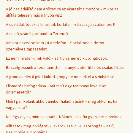
A jó családállító nem erőlteti rá az akaratát a mezőre – mikor az
állítás teljesen más irányba visz
A családállítónak is lehetnek korlátai – válassz jó szakembert!
Az első számú parfümőr a Teremtő
Amikor eszedbe sem jut a telefon – Social media detox –
személyes tapasztalat
Ez nem mindenkinek való – zárt önismereti klub: habcsók.
Beszélgessünk a testi tünettel – aranyér, identitás és családállítás
A gondviselés 8 jelet küldött, hogy ne menjek el a színházba!
Elismerés befogadása – Mit tanít egy tanítvány levele az
önismeretről?
Miért pánikolunk akkor, amikor haladhatnánk – még akkor is, ha
vágyunk rá?
Ne légy olyan, mint az apád! – Nőknek, akik fiú gyereket nevelnek.
Állítsátok meg a világot, ki akarok szállni! AI szorongás – az új
pszichológiai probléma