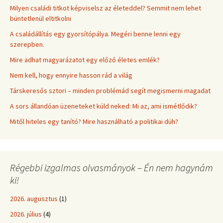
Milyen családi titkot képviselsz az életeddel? Semmit nem lehet
büntetlenül eltitkolni
A családállítás egy gyorsítópálya. Megéri benne lenni egy
szerepben.
Mire adhat magyarázatot egy előző életes emlék?
Nem kell, hogy ennyire hasson rád a világ
Társkeresős sztori – minden problémád segít megismerni magadat
A sors állandóan üzeneteket küld neked: Mi az, ami ismétlődik?
Mitől hiteles egy tanító? Mire használható a politikai düh?
Régebbi izgalmas olvasmányok – Én nem hagynám
ki!
2026. augusztus
(1)
2026. július
(4)