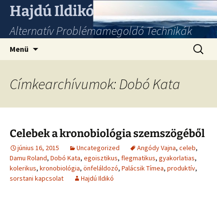
Hajdú Ildikó
Alternatív Problémamegoldó Technikák
Ugrás
Keresés
Menü
a
tartalomhoz
Címkearchívumok: Dobó Kata
Celebek a kronobiológia szemszögéből
június 16, 2015
Uncategorized
Angódy Vajna
,
celeb
,
Damu Roland
,
Dobó Kata
,
egoisztikus
,
flegmatikus
,
gyakorlatias
,
kolerikus
,
kronobiológia
,
önfeláldozó
,
Palácsik Tímea
,
produktív
,
sorstani kapcsolat
Hajdú Ildikó