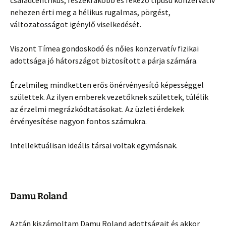
nehezen érti meg a hélikus rugalmas, pörgést,
változatosságot igénylő viselkedését.
Viszont Tímea gondoskodó és nőies konzervatív fizikai
adottsága jó hátországot biztosított a párja számára.
Érzelmileg mindketten erős önérvényesítő képességgel
születtek. Az ilyen emberek vezetőknek születtek, túlélik
az érzelmi megrázkódtatásokat. Az üzleti érdekek
érvényesítése nagyon fontos számukra.
Intellektuálisan ideális társai voltak egymásnak.
Damu Roland
Aztán kiszámoltam Damu Roland adottságait és akkor