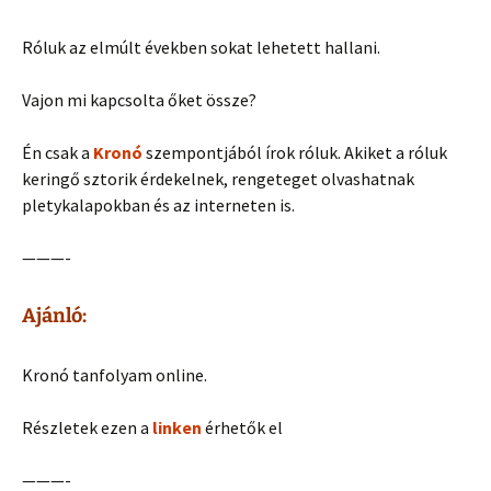
Róluk az elmúlt években sokat lehetett hallani.
Vajon mi kapcsolta őket össze?
Én csak a
Kronó
szempontjából írok róluk. Akiket a róluk
keringő sztorik érdekelnek, rengeteget olvashatnak
pletykalapokban és az interneten is.
———-
Ajánló:
Kronó tanfolyam online.
Részletek ezen a
linken
érhetők el
———-