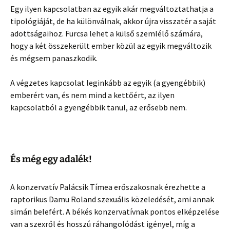
Egy ilyen kapcsolatban az egyik akár megváltoztathatja a
tipológiáját, de ha különválnak, akkor újra visszatér a saját
adottságaihoz. Furcsa lehet a külső szemlélő számára,
hogy a két összekerült ember közül az egyik megváltozik
és mégsem panaszkodik.
A végzetes kapcsolat leginkább az egyik (a gyengébbik)
emberért van, és nem mind a kettőért, az ilyen
kapcsolatból a gyengébbik tanul, az erősebb nem.
És még egy adalék!
A konzervatív Palácsik Tímea erőszakosnak érezhette a
raptorikus Damu Roland szexuális közeledését, ami annak
simán belefért. A békés konzervatívnak pontos elképzelése
van a szexről és hosszú ráhangolódást igényel, míg a