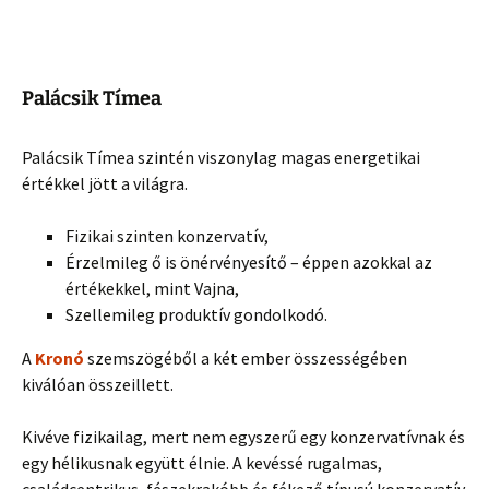
Palácsik Tímea
Palácsik Tímea szintén viszonylag magas energetikai
értékkel jött a világra.
Fizikai szinten konzervatív,
Érzelmileg ő is önérvényesítő – éppen azokkal az
értékekkel, mint Vajna,
Szellemileg produktív gondolkodó.
A
Kronó
szemszögéből a két ember összességében
kiválóan összeillett.
Kivéve fizikailag, mert nem egyszerű egy konzervatívnak és
egy hélikusnak együtt élnie. A kevéssé rugalmas,
családcentrikus, fészekrakóbb és fékező típusú konzervatív