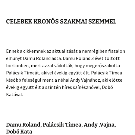
CELEBEK KRONÓS SZAKMAI SZEMMEL
Ennek a cikkemnek az aktualitását a nemrégiben fiatalon
elhunyt Damu Roland adta. Damu Roland 3 évet töltött
börtönben, mert azzal vádolták, hogy megerőszakolta
Palácsik Tímeát, akivel évekig együtt élt. Palácsik Tímea
később feleségül ment a néhai Andy Vajnához, aki előtte
évekig együtt élt a szintén híres színésznővel, Dobó
Katával.
Damu Roland, Palácsik Tímea, Andy ,Vajna,
Dobó Kata