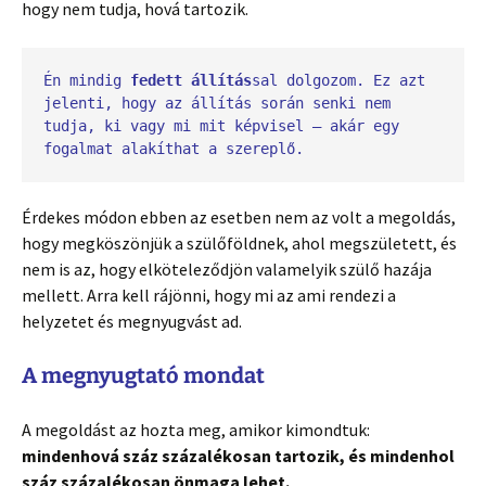
hogy nem tudja, hová tartozik.
Én mindig 
fedett állítás
sal dolgozom. Ez azt 
jelenti, hogy az állítás során senki nem 
tudja, ki vagy mi mit képvisel – akár egy 
fogalmat alakíthat a szereplő.
Érdekes módon ebben az esetben nem az volt a megoldás,
hogy megköszönjük a szülőföldnek, ahol megszületett, és
nem is az, hogy elköteleződjön valamelyik szülő hazája
mellett. Arra kell rájönni, hogy mi az ami rendezi a
helyzetet és megnyugvást ad.
A megnyugtató mondat
A megoldást az hozta meg, amikor kimondtuk:
mindenhová száz százalékosan tartozik, és mindenhol
száz százalékosan önmaga lehet.