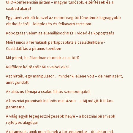
UFO-konferencián jártam – magyar tudósok, eltérítések és a
szabad akarat
Egy távérzékelő beszél az emberiség történetének legnagyobb
eltitkolásáról – leleplezés és felkavaró tartalom
Kopogtass velem az ellenállásodra! ÉFT videó és kopogtatás
Miért nincs a férfiaknak párkapcsolata a családunkban?-
Családállítás a piramis tövében
Mit jelent, ha állandóan elromlik az autód?
Külföldre költöztél? Mi a valódi oka?
Azt hitték, egy manipulátor… mindenki ellene volt – de nem azért,
amit gondolt
Az abúzus témája a családállítás szempontjából
A boszniai piramisok különös mintázata – a táj mögötti titkos
geometria
A világ egyik legegészségesebb helye – a boszniai piramisok
rejtélyes alagútjai
A piramisok, amik nem illenek a történelembe – de akkor mit