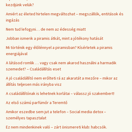
kezdjünk velük?
Amiért az életed hirtelen megváltozhat – megszállók, entitások és
ingázás
Nem tud lefogyni… de nem az édesség miatt
Jobban ismerik a piramis átkát, mint a jótékony hatását
Mi történik egy élőlénnyel a piramisban? Kísérletek a piramis
energiájával
A látásod romlik … vagy csak nem akarod használni a harmadik
szemedet? – Családállítás eset
A jó családállító nem erőlteti rá az akaratát a mezőre – mikor az
állítás teljesen más irányba visz
A családállítónak is lehetnek korlátai – válassz jó szakembert!
Az első számú parfümőr a Teremtő
Amikor eszedbe sem jut a telefon – Social media detox –
személyes tapasztalat
Ez nem mindenkinek való – zárt önismereti klub: habcsók.