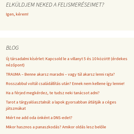
ELKÜLDJEM NEKED A FELISMERÉSEIMET?
Igen, kérem!
BLOG
Új társadalmi kísérlet: Kapcsold le a villanyt 5 és 10 között! (érdekes
nézőpont)
TRAUMA – Benne akarsz maradni – vagy túl akarsz lenni rajta?
Rosszabbul voltál családállítás után? Ennek nem kellene így lennie!
Ha a férjed megkérdez, te tudsz neki tanácsot adni?
Tarot a tárgyalóasztalnál: a lapok gyorsabban átlátják a céges
játszmákat
Miért ne add oda önként a DNS-edet?
Mikor hasznos a panaszkodás? Amikor oldás lesz belőle