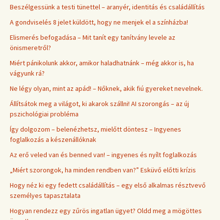
Beszélgessünk a testi tünettel – aranyér, identitás és családállítás
A gondviselés 8 jelet küldött, hogy ne menjek el a színházba!
Elismerés befogadása – Mit tanít egy tanítvány levele az
önismeretről?
Miért pánikolunk akkor, amikor haladhatnánk – még akkor is, ha
vágyunk rá?
Ne légy olyan, mint az apád! – Nőknek, akik fiú gyereket nevelnek.
Állítsátok meg a világot, ki akarok szállni! AI szorongás – az új
pszichológiai probléma
Így dolgozom – belenézhetsz, mielőtt döntesz – Ingyenes
foglalkozás a készenállóknak
Az erő veled van és benned van! – ingyenes és nyílt foglalkozás
„Miért szorongok, ha minden rendben van?” Esküvő előtti krízis
Hogy néz ki egy fedett családállítás – egy első alkalmas résztvevő
személyes tapasztalata
Hogyan rendezz egy zűrös ingatlan ügyet? Oldd meg a mögöttes