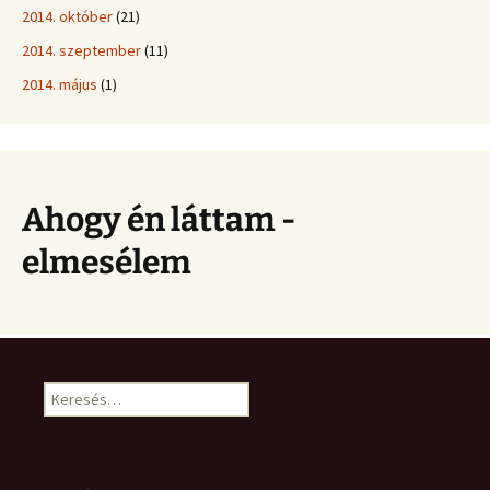
2014. október
(21)
2014. szeptember
(11)
2014. május
(1)
Ahogy én láttam -
elmesélem
Keresés: