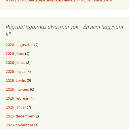
A sors állandóan üzeneteket küld neked: Mi az, ami ismétlődik?
Régebbi izgalmas olvasmányok – Én nem hagynám
ki!
2026. augusztus
(2)
2026. július
(4)
2026. június
(5)
2026. május
(4)
2026. április
(5)
2026. március
(6)
2026. február
(4)
2026. január
(7)
2025. december
(2)
2025. november
(4)