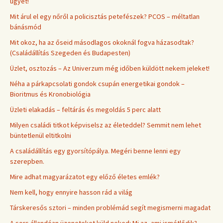
ügyet!
Mit árul el egy nőről a policisztás petefészek? PCOS – méltatlan
bánásmód
Mit okoz, ha az őseid másodlagos okoknál fogva házasodtak?
(Családállítás Szegeden és Budapesten)
Üzlet, osztozás – Az Univerzum még időben küldött nekem jeleket!
Néha a párkapcsolati gondok csupán energetikai gondok –
Bioritmus és Kronobiológia
Üzleti elakadás – feltárás és megoldás 5 perc alatt
Milyen családi titkot képviselsz az életeddel? Semmit nem lehet
büntetlenül eltitkolni
A családállítás egy gyorsítópálya. Megéri benne lenni egy
szerepben.
Mire adhat magyarázatot egy előző életes emlék?
Nem kell, hogy ennyire hasson rád a világ
Társkeresős sztori – minden problémád segít megismerni magadat