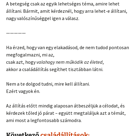
A betegség csak az egyik lehetséges téma, amire lehet
állítani. Bármit, amit kérdeznél, hogy arra lehet-e állítani,
nagy valószínűséggel igen a válasz.
—————
Ha érzed, hogy van egy elakadásod, de nem tudod pontosan
megfogalmazni, mi az,
csak azt, hogy
valahogy nem működik az életed
,
akkor a családállítás segíthet tisztábban látni.
Nem a te dolgod tudni, mire kell állítani.
Ezért vagyok én.
Az állítás előtt mindig alaposan átbeszéljük a célodat, és
kérdezek tőled jó párat – együtt megtaláljuk azt a témát,
ami most a legfontosabb számodra.
Következő
családállítások: