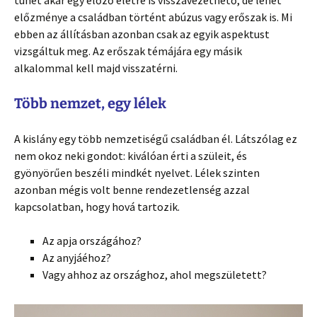
tünet akár egy előző életre is visszavezethető, de lehet
előzménye a családban történt abúzus vagy erőszak is. Mi
ebben az állításban azonban csak az egyik aspektust
vizsgáltuk meg. Az erőszak témájára egy másik
alkalommal kell majd visszatérni.
Több nemzet, egy lélek
A kislány egy több nemzetiségű családban él. Látszólag ez
nem okoz neki gondot: kiválóan érti a szüleit, és
gyönyörűen beszéli mindkét nyelvet. Lélek szinten
azonban mégis volt benne rendezetlenség azzal
kapcsolatban, hogy hová tartozik.
Az apja országához?
Az anyjáéhoz?
Vagy ahhoz az országhoz, ahol megszületett?