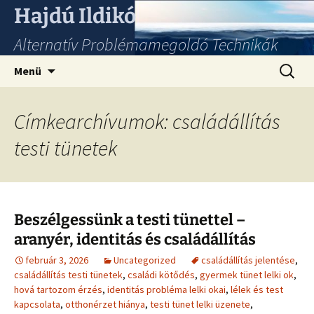
Hajdú Ildikó
Alternatív Problémamegoldó Technikák
Ugrás
Keresés
Menü
a
tartalomhoz
Címkearchívumok: családállítás
testi tünetek
Beszélgessünk a testi tünettel –
aranyér, identitás és családállítás
február 3, 2026
Uncategorized
családállítás jelentése
,
családállítás testi tünetek
,
családi kötődés
,
gyermek tünet lelki ok
,
hová tartozom érzés
,
identitás probléma lelki okai
,
lélek és test
kapcsolata
,
otthonérzet hiánya
,
testi tünet lelki üzenete
,