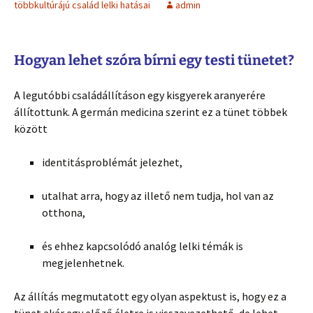
többkultúrájú család lelki hatásai
admin
Hogyan lehet szóra bírni egy testi tünetet?
A legutóbbi családállításon egy kisgyerek aranyerére
állítottunk. A germán medicina szerint ez a tünet többek
között
identitásproblémát jelezhet,
utalhat arra, hogy az illető nem tudja, hol van az
otthona,
és ehhez kapcsolódó analóg lelki témák is
megjelenhetnek.
Az állítás megmutatott egy olyan aspektust is, hogy ez a