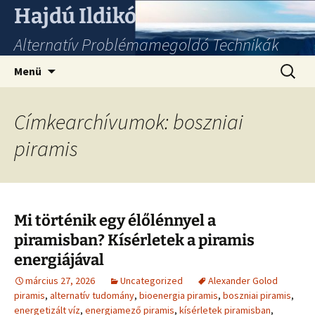
Hajdú Ildikó
Alternatív Problémamegoldó Technikák
Ugrás
Keresés
Menü
a
tartalomhoz
Címkearchívumok: boszniai
piramis
Mi történik egy élőlénnyel a
piramisban? Kísérletek a piramis
energiájával
március 27, 2026
Uncategorized
Alexander Golod
piramis
,
alternatív tudomány
,
bioenergia piramis
,
boszniai piramis
,
energetizált víz
,
energiamező piramis
,
kísérletek piramisban
,