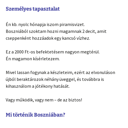
Személyes tapasztalat
Én kb. nyolc hónapja iszom piramisvizet.
Boszniából szoktam hozni magamnak 2 decit, amit
cseppenként hozzáadok egy kancsó vízhez.
Ez a 2000 Ft-os befektetésem nagyon megtérül.
Én magamon kísérletezem.
Mivel lassan fogynak a készleteim, ezért az elvonuláson
újból beraktározok néhány üveggel, és továbbra is
kihasználom a jótékony hatását.
Vagy működik, vagy nem – de az biztos!
Mi történik Boszniában?