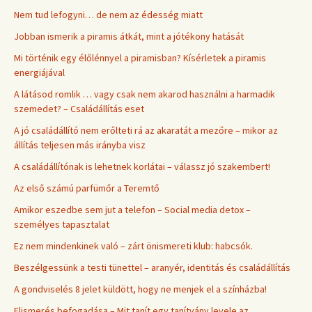
Nem tud lefogyni… de nem az édesség miatt
Jobban ismerik a piramis átkát, mint a jótékony hatását
Mi történik egy élőlénnyel a piramisban? Kísérletek a piramis
energiájával
A látásod romlik … vagy csak nem akarod használni a harmadik
szemedet? – Családállítás eset
A jó családállító nem erőlteti rá az akaratát a mezőre – mikor az
állítás teljesen más irányba visz
A családállítónak is lehetnek korlátai – válassz jó szakembert!
Az első számú parfümőr a Teremtő
Amikor eszedbe sem jut a telefon – Social media detox –
személyes tapasztalat
Ez nem mindenkinek való – zárt önismereti klub: habcsók.
Beszélgessünk a testi tünettel – aranyér, identitás és családállítás
A gondviselés 8 jelet küldött, hogy ne menjek el a színházba!
Elismerés befogadása – Mit tanít egy tanítvány levele az