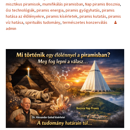
misztikus piramisok
,
mumifikálás piramisban
,
Nap piramis Bosznia
,
ősi technológiák
,
piramis energia
,
piramis gyógyhatás
,
piramis
hatása az élőlényekre
,
piramis kísérletek
,
piramis kutatás
,
piramis
víz hatása
,
spirituális tudomány
,
természetes konzerválás
admin