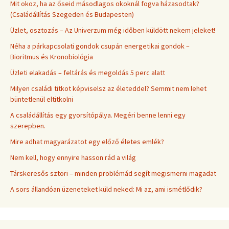
Mit okoz, ha az őseid másodlagos okoknál fogva házasodtak?
(Családállítás Szegeden és Budapesten)
Üzlet, osztozás – Az Univerzum még időben küldött nekem jeleket!
Néha a párkapcsolati gondok csupán energetikai gondok –
Bioritmus és Kronobiológia
Üzleti elakadás – feltárás és megoldás 5 perc alatt
Milyen családi titkot képviselsz az életeddel? Semmit nem lehet
büntetlenül eltitkolni
A családállítás egy gyorsítópálya. Megéri benne lenni egy
szerepben.
Mire adhat magyarázatot egy előző életes emlék?
Nem kell, hogy ennyire hasson rád a világ
Társkeresős sztori – minden problémád segít megismerni magadat
A sors állandóan üzeneteket küld neked: Mi az, ami ismétlődik?