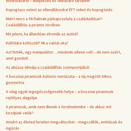
eltitkolásáról – leleplezés és felkavaró tartalom
Kopogtass velem az ellenállásodra! ÉFT videó és kopogtatás
Miért nincs a férfiaknak párkapcsolata a családunkban?-
Családállítás a piramis tövében
Mit jelent, ha állandóan elromlik az autód?
Külföldre költöztél? Mi a valódi oka?
Azt hitték, egy manipulátor… mindenki ellene volt – de nem azért,
amit gondolt
Az abúzus témája a családállítás szempontjából
A boszniai piramisok különös mintázata – a táj mögötti titkos
geometria
A világ egyik legegészségesebb helye – a boszniai piramisok
rejtélyes alagútjai
A piramisok, amik nem illenek a történelembe – de akkor mit
kezdjünk velük?
Amiért az életed hirtelen megváltozhat – megszállók, entitások és
ingázás