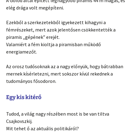
A Golod által épített legnagyobb piramis 44 m magas, és
elég drága volt megépíteni.
Ezekből a szerkezetekből igyekezett kihagyni a
fémrészeket, mert azok jelentősen csökkentették a
piramis „gépének” erejét.
Valamiért a fém kioltja a piramisban működő
energiamezőt.
Az orosz tudósoknak az a nagy előnyük, hogy bátrabban
mernek kísérletezni, mert sokszor kívül rekednek a
tudományos fősodoron.
Egy kis kitérő
Tudod, a világ nagy részében most is be van tiltva
Csajkovszkij.
Mit tehet ő az aktuális politikáról?