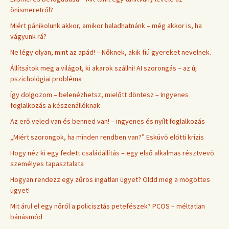
önismeretről?
Miért pánikolunk akkor, amikor haladhatnánk – még akkor is, ha
vágyunk rá?
Ne légy olyan, mint az apád! – Nőknek, akik fiú gyereket nevelnek.
Állítsátok meg a világot, ki akarok szállni! AI szorongás – az új
pszichológiai probléma
Így dolgozom – belenézhetsz, mielőtt döntesz – Ingyenes
foglalkozás a készenállóknak
Az erő veled van és benned van! – ingyenes és nyílt foglalkozás
„Miért szorongok, ha minden rendben van?” Esküvő előtti krízis
Hogy néz ki egy fedett családállítás – egy első alkalmas résztvevő
személyes tapasztalata
Hogyan rendezz egy zűrös ingatlan ügyet? Oldd meg a mögöttes
ügyet!
Mit árul el egy nőről a policisztás petefészek? PCOS – méltatlan
bánásmód