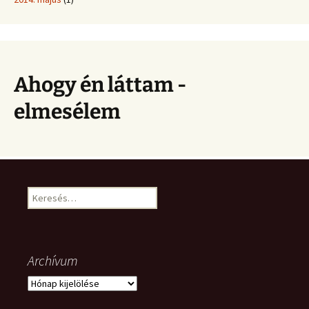
Ahogy én láttam -
elmesélem
Keresés:
Archívum
Archívum