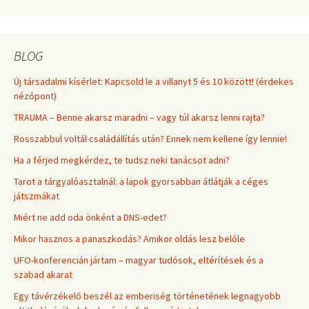
BLOG
Új társadalmi kísérlet: Kapcsold le a villanyt 5 és 10 között! (érdekes
nézőpont)
TRAUMA – Benne akarsz maradni – vagy túl akarsz lenni rajta?
Rosszabbul voltál családállítás után? Ennek nem kellene így lennie!
Ha a férjed megkérdez, te tudsz neki tanácsot adni?
Tarot a tárgyalóasztalnál: a lapok gyorsabban átlátják a céges
játszmákat
Miért ne add oda önként a DNS-edet?
Mikor hasznos a panaszkodás? Amikor oldás lesz belőle
UFO-konferencián jártam – magyar tudósok, eltérítések és a
szabad akarat
Egy távérzékelő beszél az emberiség történetének legnagyobb