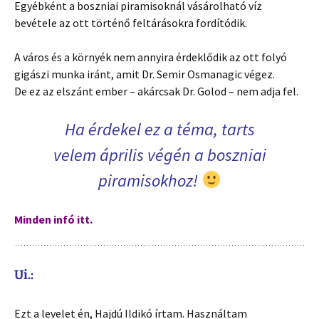
Egyébként a boszniai piramisoknál vásárolható víz
bevétele az ott történő feltárásokra fordítódik.
A város és a környék nem annyira érdeklődik az ott folyó
gigászi munka iránt, amit Dr. Semir Osmanagic végez.
De ez az elszánt ember – akárcsak Dr. Golod – nem adja fel.
Ha érdekel ez a téma, tarts
velem április végén a boszniai
piramisokhoz!
Minden infó itt.
Ui.:
Ezt a levelet én, Hajdú Ildikó írtam. Használtam