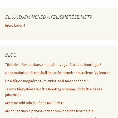
ELKÜLDJEM NEKED A FELISMERÉSEIMET?
Igen, kérem!
BLOG
TRAUMA – Benne akarsz maradni – vagy túl akarsz lenni rajta?
Rosszabbul voltál családállítás után? Ennek nem kellene így lennie!
Ha a férjed megkérdez, te tudsz neki tanácsot adni?
Tarot a tárgyalóasztalnál: a lapok gyorsabban átlátják a céges
játszmákat
Miért ne add oda önként a DNS-edet?
Mikor hasznos a panaszkodás? Amikor oldás lesz belőle