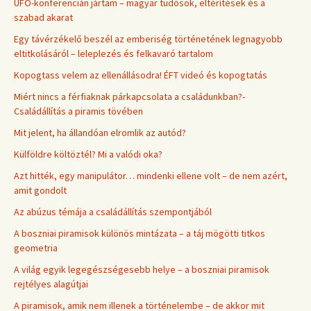
UFO-konferencián jártam – magyar tudósok, eltérítések és a
szabad akarat
Egy távérzékelő beszél az emberiség történetének legnagyobb
eltitkolásáról – leleplezés és felkavaró tartalom
Kopogtass velem az ellenállásodra! ÉFT videó és kopogtatás
Miért nincs a férfiaknak párkapcsolata a családunkban?-
Családállítás a piramis tövében
Mit jelent, ha állandóan elromlik az autód?
Külföldre költöztél? Mi a valódi oka?
Azt hitték, egy manipulátor… mindenki ellene volt – de nem azért,
amit gondolt
Az abúzus témája a családállítás szempontjából
A boszniai piramisok különös mintázata – a táj mögötti titkos
geometria
A világ egyik legegészségesebb helye – a boszniai piramisok
rejtélyes alagútjai
A piramisok, amik nem illenek a történelembe – de akkor mit