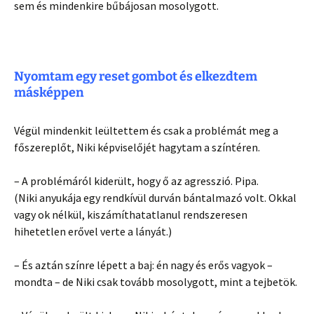
sem és mindenkire bűbájosan mosolygott.
Nyomtam egy reset gombot és elkezdtem
másképpen
Végül mindenkit leültettem és csak a problémát meg a
főszereplőt, Niki képviselőjét hagytam a színtéren.
– A problémáról kiderült, hogy ő az agresszió. Pipa.
(Niki anyukája egy rendkívül durván bántalmazó volt. Okkal
vagy ok nélkül, kiszámíthatatlanul rendszeresen
hihetetlen erővel verte a lányát.)
– És aztán színre lépett a baj: én nagy és erős vagyok –
mondta – de Niki csak tovább mosolygott, mint a tejbetök.