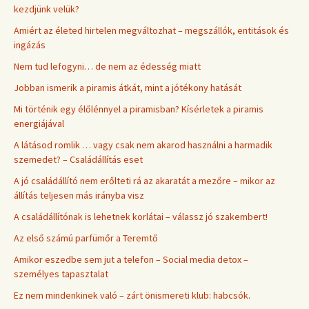
kezdjünk velük?
Amiért az életed hirtelen megváltozhat – megszállók, entitások és
ingázás
Nem tud lefogyni… de nem az édesség miatt
Jobban ismerik a piramis átkát, mint a jótékony hatását
Mi történik egy élőlénnyel a piramisban? Kísérletek a piramis
energiájával
A látásod romlik … vagy csak nem akarod használni a harmadik
szemedet? – Családállítás eset
A jó családállító nem erőlteti rá az akaratát a mezőre – mikor az
állítás teljesen más irányba visz
A családállítónak is lehetnek korlátai – válassz jó szakembert!
Az első számú parfümőr a Teremtő
Amikor eszedbe sem jut a telefon – Social media detox –
személyes tapasztalat
Ez nem mindenkinek való – zárt önismereti klub: habcsók.