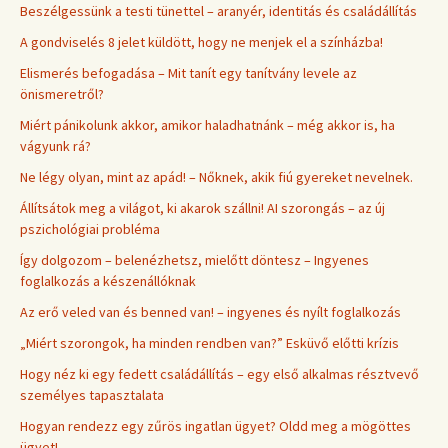
Beszélgessünk a testi tünettel – aranyér, identitás és családállítás
A gondviselés 8 jelet küldött, hogy ne menjek el a színházba!
Elismerés befogadása – Mit tanít egy tanítvány levele az
önismeretről?
Miért pánikolunk akkor, amikor haladhatnánk – még akkor is, ha
vágyunk rá?
Ne légy olyan, mint az apád! – Nőknek, akik fiú gyereket nevelnek.
Állítsátok meg a világot, ki akarok szállni! AI szorongás – az új
pszichológiai probléma
Így dolgozom – belenézhetsz, mielőtt döntesz – Ingyenes
foglalkozás a készenállóknak
Az erő veled van és benned van! – ingyenes és nyílt foglalkozás
„Miért szorongok, ha minden rendben van?” Esküvő előtti krízis
Hogy néz ki egy fedett családállítás – egy első alkalmas résztvevő
személyes tapasztalata
Hogyan rendezz egy zűrös ingatlan ügyet? Oldd meg a mögöttes
ügyet!