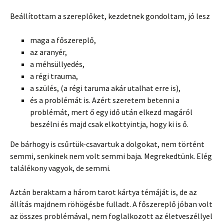
Beállítottam a szereplőket, kezdetnek gondoltam, jó lesz
maga a főszereplő,
az aranyér,
a méhsüllyedés,
a régi trauma,
a szülés, (a régi taruma akár utalhat erre is),
és a problémát is. Azért szeretem betenni a
problémát, mert ő egy idő után elkezd magáról
beszélni és majd csak elkottyintja, hogy ki is ő.
De bárhogy is csűrtük-csavartuk a dolgokat, nem történt
semmi, senkinek nem volt semmi baja. Megrekedtünk. Elég
találékony vagyok, de semmi.
Aztán beraktam a három tarot kártya témáját is, de az
állítás majdnem röhögésbe fulladt. A főszereplő jóban volt
az összes problémával, nem foglalkozott az életveszéllyel