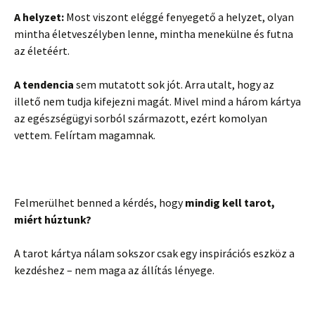
A helyzet:
Most viszont eléggé fenyegető a helyzet, olyan
mintha életveszélyben lenne, mintha menekülne és futna
az életéért.
A tendencia
sem mutatott sok jót. Arra utalt, hogy az
illető nem tudja kifejezni magát. Mivel mind a három kártya
az egészségügyi sorból származott, ezért komolyan
vettem. Felírtam magamnak.
Felmerülhet benned a kérdés, hogy
mindig kell tarot,
miért húztunk?
A tarot kártya nálam sokszor csak egy inspirációs eszköz a
kezdéshez – nem maga az állítás lényege.