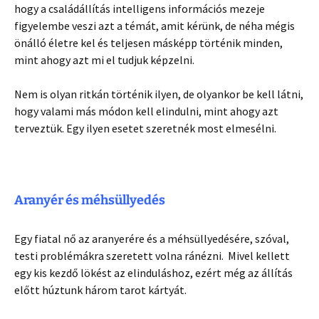
hogy a családállítás intelligens információs mezeje
figyelembe veszi azt a témát, amit kérünk, de néha mégis
önálló életre kel és teljesen másképp történik minden,
mint ahogy azt mi el tudjuk képzelni.
Nem is olyan ritkán történik ilyen, de olyankor be kell látni,
hogy valami más módon kell elindulni, mint ahogy azt
terveztük. Egy ilyen esetet szeretnék most elmesélni.
Aranyér és méhsüllyedés
Egy fiatal nő az aranyerére és a méhsüllyedésére, szóval,
testi problémákra szeretett volna ránézni. Mivel kellett
egy kis kezdő lökést az elinduláshoz, ezért még az állítás
előtt húztunk három tarot kártyát.