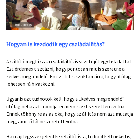
Hogyan is kezdődik egy családállítás?
Az állító megbízza a családállítás vezetőjét egy feladattal.
Ezt érdemes tisztázni, hogy pontosan mit is szeretne a
kedves megrendelő. Én ezt fel is szoktam írni, hogy utólag
lehessen rá hivatkozni.
Ugyanis azt tudnotok kell, hogy a „kedves megrendelő”
utólag néha azt mondja: én nem is ezt szerettem volna.
Ennek többnyire az az oka, hogy az állítás nem azt mutatja
meg, amit ő látni szeretett volna.
Ha majd egyszer jelentkezel állításra, tudnod kell neked is,