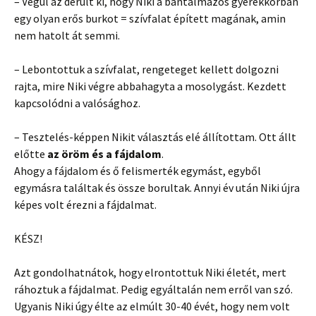
– Végül az derült ki, hogy Niki a bántalmazós gyerekkorban
egy olyan erős burkot = szívfalat épített magának, amin
nem hatolt át semmi.
– Lebontottuk a szívfalat, rengeteget kellett dolgozni
rajta, mire Niki végre abbahagyta a mosolygást. Kezdett
kapcsolódni a valósághoz.
– Tesztelés-képpen Nikit választás elé állítottam. Ott állt
előtte
az öröm és a fájdalom
.
Ahogy a fájdalom és ő felismerték egymást, egyből
egymásra találtak és össze borultak. Annyi év után Niki újra
képes volt érezni a fájdalmat.
KÉSZ!
Azt gondolhatnátok, hogy elrontottuk Niki életét, mert
ráhoztuk a fájdalmat. Pedig egyáltalán nem erről van szó.
Ugyanis Niki úgy élte az elmúlt 30-40 évét, hogy nem volt