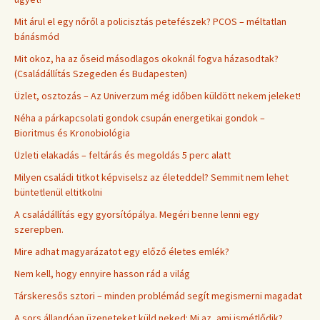
Mit árul el egy nőről a policisztás petefészek? PCOS – méltatlan
bánásmód
Mit okoz, ha az őseid másodlagos okoknál fogva házasodtak?
(Családállítás Szegeden és Budapesten)
Üzlet, osztozás – Az Univerzum még időben küldött nekem jeleket!
Néha a párkapcsolati gondok csupán energetikai gondok –
Bioritmus és Kronobiológia
Üzleti elakadás – feltárás és megoldás 5 perc alatt
Milyen családi titkot képviselsz az életeddel? Semmit nem lehet
büntetlenül eltitkolni
A családállítás egy gyorsítópálya. Megéri benne lenni egy
szerepben.
Mire adhat magyarázatot egy előző életes emlék?
Nem kell, hogy ennyire hasson rád a világ
Társkeresős sztori – minden problémád segít megismerni magadat
A sors állandóan üzeneteket küld neked: Mi az, ami ismétlődik?