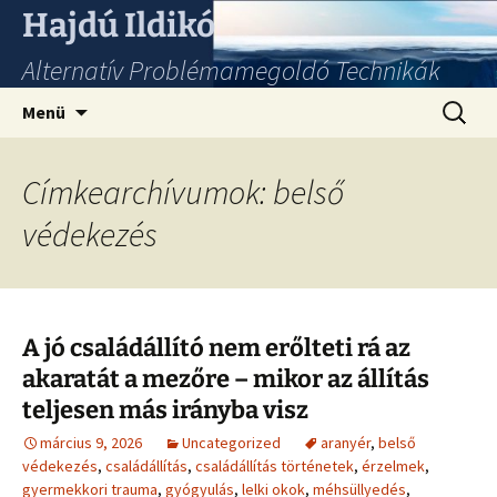
Hajdú Ildikó
Alternatív Problémamegoldó Technikák
Ugrás
Keresés
Menü
a
tartalomhoz
Címkearchívumok: belső
védekezés
A jó családállító nem erőlteti rá az
akaratát a mezőre – mikor az állítás
teljesen más irányba visz
március 9, 2026
Uncategorized
aranyér
,
belső
védekezés
,
családállítás
,
családállítás történetek
,
érzelmek
,
gyermekkori trauma
,
gyógyulás
,
lelki okok
,
méhsüllyedés
,