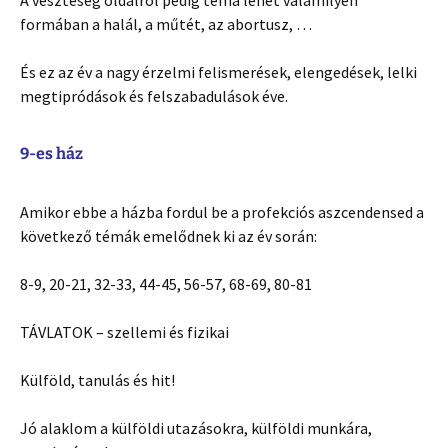
formában a halál, a műtét, az abortusz, …
És ez az év a nagy érzelmi felismerések, elengedések, lelki
megtipródások és felszabadulások éve.
9-es ház
Amikor ebbe a házba fordul be a profekciós aszcendensed a
következő témák emelődnek ki az év során:
8-9, 20-21, 32-33, 44-45, 56-57, 68-69, 80-81
TÁVLATOK – szellemi és fizikai
Külföld, tanulás és hit!
Jó alaklom a külföldi utazásokra, külföldi munkára,