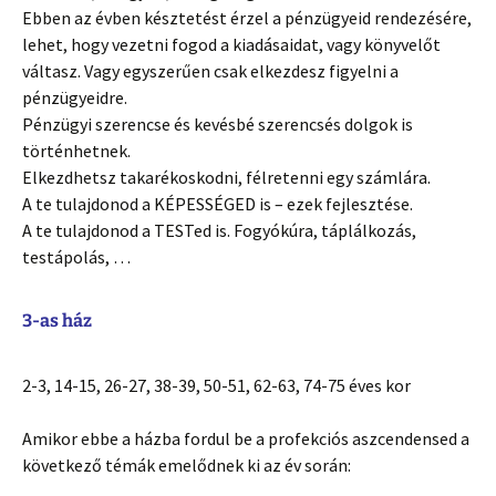
Ebben az évben késztetést érzel a pénzügyeid rendezésére,
lehet, hogy vezetni fogod a kiadásaidat, vagy könyvelőt
váltasz. Vagy egyszerűen csak elkezdesz figyelni a
pénzügyeidre.
Pénzügyi szerencse és kevésbé szerencsés dolgok is
történhetnek.
Elkezdhetsz takarékoskodni, félretenni egy számlára.
A te tulajdonod a KÉPESSÉGED is – ezek fejlesztése.
A te tulajdonod a TESTed is. Fogyókúra, táplálkozás,
testápolás, …
3-as ház
2-3, 14-15, 26-27, 38-39, 50-51, 62-63, 74-75 éves kor
Amikor ebbe a házba fordul be a profekciós aszcendensed a
következő témák emelődnek ki az év során: