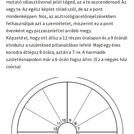
mutató választóvonal jelöl téged, az a te aszcendensed. Az
vagy te. Az egész képlet rólad szól, de az a pont
mindenképpen. Nos, az asztrológiai előrejelzésekben
felhasználjuk azt a szemléletet, miszerint ez a pont
évenként egy pizzaszelettel arrább megy.
Képzeld el, hogy ott állsz a 12 részes óralapon és a 9 óránál
elindulsz a születésed pillanatában lefelé. Majd egy éves
korodra átlépsz 8 órára, aztán a 7-re. A harmadik
születésnapodon már a 6-órán fogsz állni. (Ez a négyes ház
csúcsa)