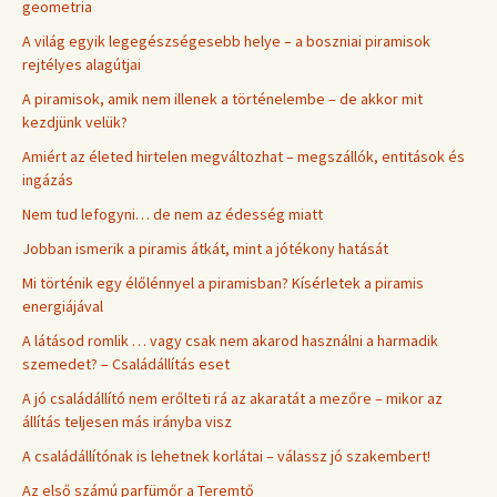
geometria
A világ egyik legegészségesebb helye – a boszniai piramisok
rejtélyes alagútjai
A piramisok, amik nem illenek a történelembe – de akkor mit
kezdjünk velük?
Amiért az életed hirtelen megváltozhat – megszállók, entitások és
ingázás
Nem tud lefogyni… de nem az édesség miatt
Jobban ismerik a piramis átkát, mint a jótékony hatását
Mi történik egy élőlénnyel a piramisban? Kísérletek a piramis
energiájával
A látásod romlik … vagy csak nem akarod használni a harmadik
szemedet? – Családállítás eset
A jó családállító nem erőlteti rá az akaratát a mezőre – mikor az
állítás teljesen más irányba visz
A családállítónak is lehetnek korlátai – válassz jó szakembert!
Az első számú parfümőr a Teremtő