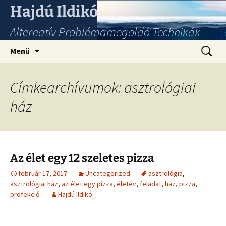
Hajdú Ildikó
Alternatív Problémamegoldó Technikák
Ugrás
Keresés
Menü
a
tartalomhoz
Címkearchívumok: asztrológiai
ház
Az élet egy 12 szeletes pizza
február 17, 2017
Uncategorized
asztrológia
,
asztrológiai ház
,
az élet egy pizza
,
életév
,
feladat
,
ház
,
pizza
,
profekció
Hajdú Ildikó