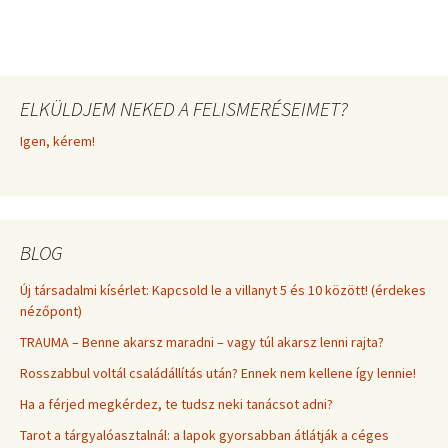
ELKÜLDJEM NEKED A FELISMERÉSEIMET?
Igen, kérem!
BLOG
Új társadalmi kísérlet: Kapcsold le a villanyt 5 és 10 között! (érdekes
nézőpont)
TRAUMA – Benne akarsz maradni – vagy túl akarsz lenni rajta?
Rosszabbul voltál családállítás után? Ennek nem kellene így lennie!
Ha a férjed megkérdez, te tudsz neki tanácsot adni?
Tarot a tárgyalóasztalnál: a lapok gyorsabban átlátják a céges