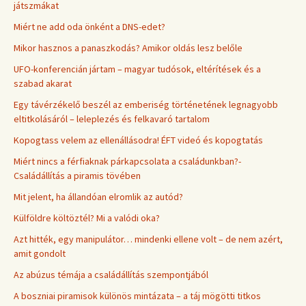
játszmákat
Miért ne add oda önként a DNS-edet?
Mikor hasznos a panaszkodás? Amikor oldás lesz belőle
UFO-konferencián jártam – magyar tudósok, eltérítések és a
szabad akarat
Egy távérzékelő beszél az emberiség történetének legnagyobb
eltitkolásáról – leleplezés és felkavaró tartalom
Kopogtass velem az ellenállásodra! ÉFT videó és kopogtatás
Miért nincs a férfiaknak párkapcsolata a családunkban?-
Családállítás a piramis tövében
Mit jelent, ha állandóan elromlik az autód?
Külföldre költöztél? Mi a valódi oka?
Azt hitték, egy manipulátor… mindenki ellene volt – de nem azért,
amit gondolt
Az abúzus témája a családállítás szempontjából
A boszniai piramisok különös mintázata – a táj mögötti titkos