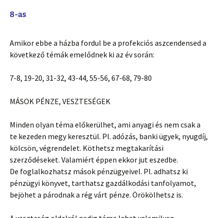
8-as
Amikor ebbe a házba fordul be a profekciós aszcendensed a
következő témák emelődnek ki az év során:
7-8, 19-20, 31-32, 43-44, 55-56, 67-68, 79-80
MÁSOK PÉNZE, VESZTESÉGEK
Minden olyan téma előkerülhet, ami anyagi és nem csak a
te kezeden megy keresztül. Pl. adózás, banki ügyek, nyugdíj,
kölcsön, végrendelet. Köthetsz megtakarítási
szerződéseket. Valamiért éppen ekkor jut eszedbe.
De foglalkozhatsz mások pénzügyeivel. Pl. adhatsz ki
pénzügyi könyvet, tarthatsz gazdálkodási tanfolyamot,
bejöhet a párodnak a rég várt pénze. Örökölhetsz is.
A veszteség oldalról pedig téma lehet valamilyen