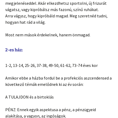
megjelenéseddel. Akár elkezdhetsz sportolni, új frizurát
vágatsz, vagy kipróbálsz más fazonú, színű ruhákat.
Arra vágysz, hogy kipróbáld magad. Meg szeretnéd tudni,
hogyan hat rád a világ.
Most nem mások érdekelnek, hanem önmagad.
2-es ház:
1-2, 13-14, 25-26, 37-38, 49-50, 61-62, 73-74 éves kor
Amikor ebbe a házba fordul be a profekciós aszcendensed a
következő témák emelődnek ki az év során:
A TULAJDON és a birtoklás
PÉNZ: Ennek egyik aspektusa a pénz, a pénzügyeid
alakítása, a vagyon, az ingóságok.