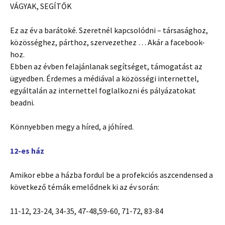
VÁGYAK, SEGÍTŐK
Ez az év a barátoké. Szeretnél kapcsolódni – társasághoz,
közösséghez, párthoz, szervezethez … Akár a facebook-
hoz.
Ebben az évben felajánlanak segítséget, támogatást az
ügyedben. Érdemes a médiával a közösségi internettel,
egyáltalán az internettel foglalkozni és pályázatokat
beadni.
Könnyebben megy a híred, a jóhíred.
12-es ház
Amikor ebbe a házba fordul be a profekciós aszcendensed a
következő témák emelődnek ki az év során:
11-12, 23-24, 34-35, 47-48,59-60, 71-72, 83-84