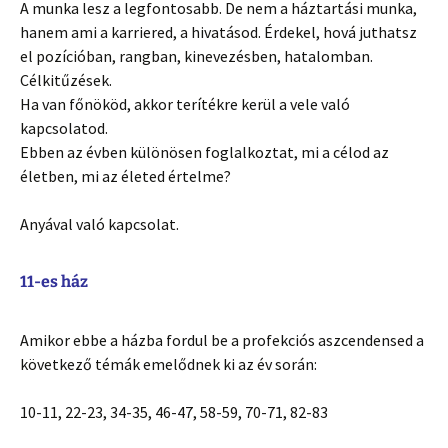
A munka lesz a legfontosabb. De nem a háztartási munka,
hanem ami a karriered, a hivatásod. Érdekel, hová juthatsz
el pozícióban, rangban, kinevezésben, hatalomban.
Célkitűzések.
Ha van főnököd, akkor terítékre kerül a vele való
kapcsolatod.
Ebben az évben különösen foglalkoztat, mi a célod az
életben, mi az életed értelme?
Anyával való kapcsolat.
11-es ház
Amikor ebbe a házba fordul be a profekciós aszcendensed a
következő témák emelődnek ki az év során:
10-11, 22-23, 34-35, 46-47, 58-59, 70-71, 82-83