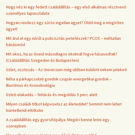
Hogy néz ki egy fedett családállítás – egy első alkalmas résztvevő
személyes tapasztalata
Hogyan rendezz egy zűrös ingatlan ügyet? Oldd meg a mögöttes
ügyet!
Mit árul el egy nőről a policisztás petefészek? PCOS – méltatlan
bánásmód
Mit okoz, ha az őseid másodlagos okoknál fogva házasodtak?
(Családállítás Szegeden és Budapesten)
Üzlet, osztozás – Az Univerzum még időben küldött nekem jeleket!
Néha a párkapcsolati gondok csupán energetikai gondok –
Bioritmus és Kronobiológia
Üzleti elakadás – feltárás és megoldás 5 perc alatt
Milyen családi titkot képviselsz az életeddel? Semmit nem lehet
büntetlenül eltitkolni
A családállítás egy gyorsítópálya. Megéri benne lenni egy
szerepben.