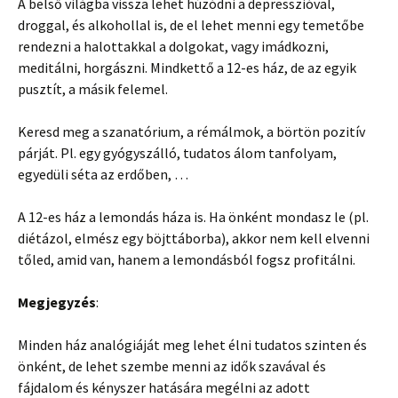
A belső világba vissza lehet húzódni a depresszióval,
droggal, és alkohollal is, de el lehet menni egy temetőbe
rendezni a halottakkal a dolgokat, vagy imádkozni,
meditálni, horgászni. Mindkettő a 12-es ház, de az egyik
pusztít, a másik felemel.
Keresd meg a szanatórium, a rémálmok, a börtön pozitív
párját. Pl. egy gyógyszálló, tudatos álom tanfolyam,
egyedüli séta az erdőben, …
A 12-es ház a lemondás háza is. Ha önként mondasz le (pl.
diétázol, elmész egy böjttáborba), akkor nem kell elvenni
tőled, amid van, hanem a lemondásból fogsz profitálni.
Megjegyzés
:
Minden ház analógiáját meg lehet élni tudatos szinten és
önként, de lehet szembe menni az idők szavával és
fájdalom és kényszer hatására megélni az adott