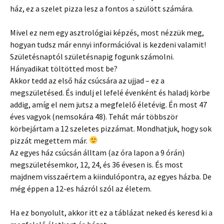
ház, ez a szelet pizza lesz a fontos a szülött számára.
Mivel ez nem egy asztrológiai képzés, most nézzük meg,
hogyan tudsz már ennyi információval is kezdeni valamit!
Születésnaptól születésnapig fogunk számolni.
Hányadikat töltötted most be?
Akkor tedd az első ház csúcsára az ujjad – ez a
megszületésed. És indulj el lefelé évenként és haladj körbe
addig, amíg el nem jutsz a megfelelő életévig. Én most 47
éves vagyok (nemsokára 48). Tehát már többször
körbejártam a 12 szeletes pizzámat. Mondhatjuk, hogy sok
pizzát megettem már.
Az egyes ház csúcsán álltam (az óra lapon a 9 órán)
megszületésemkor, 12, 24, és 36 évesen is. És most
majdnem visszaértem a kiindulópontra, az egyes házba. De
még éppen a 12-es házról szól az életem.
Ha ez bonyolult, akkor itt ez a táblázat neked és keresd ki a