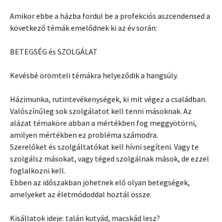
Amikor ebbe a házba fordul be a profekciós aszcendensed a
következő témák emelődnek ki az év során:
BETEGSÉG és SZOLGÁLAT
Kevésbé örömteli témákra helyeződik a hangsúly.
Házimunka, rutintevékenységek, ki mit végez a családban.
Valószínűleg sok szolgálatot kell tenni másoknak. Az
alázat témaköre abban a mértékben fog meggyötörni,
amilyen mértékben ez probléma számodra.
Szerelőket és szolgáltatókat kell hívni segíteni. Vagy te
szolgálsz másokat, vagy téged szolgálnak mások, de ezzel
foglalkozni kell.
Ebben az időszakban jöhetnek elő olyan betegségek,
amelyeket az életmódoddal hoztál össze.
Kisállatok ideje: talán kutyád, macskád lesz?