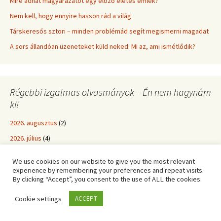
Mire adhat magyarázatot egy előző életes emlék?
Nem kell, hogy ennyire hasson rád a világ
Társkeresős sztori – minden problémád segít megismerni magadat
A sors állandóan üzeneteket küld neked: Mi az, ami ismétlődik?
Régebbi izgalmas olvasmányok – Én nem hagynám
ki!
2026. augusztus
(2)
2026. július
(4)
2026. június
(5)
We use cookies on our website to give you the most relevant
2026. május
(4)
experience by remembering your preferences and repeat visits.
By clicking “Accept”, you consent to the use of ALL the cookies.
2026. április
(5)
Cookie settings
ACCEPT
2026. március
(6)
2026. február
(4)