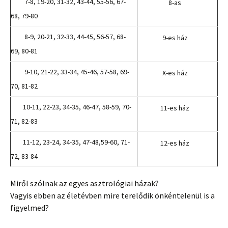
7-8, 19-20, 31-32, 43-44, 55-56, 67-
8-as
68, 79-80
8-9, 20-21, 32-33, 44-45, 56-57, 68-
9-es ház
69, 80-81
9-10, 21-22, 33-34, 45-46, 57-58, 69-
X-es ház
70, 81-82
10-11, 22-23, 34-35, 46-47, 58-59, 70-
11-es ház
71, 82-83
11-12, 23-24, 34-35, 47-48,59-60, 71-
12-es ház
72, 83-84
Miről szólnak az egyes asztrológiai házak?
Vagyis ebben az életévben mire terelődik önkéntelenül is a
figyelmed?