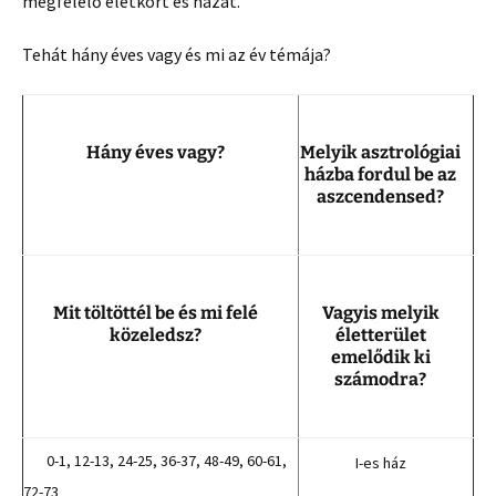
megfelelő életkort és házat.
Tehát hány éves vagy és mi az év témája?
Hány éves vagy?
Melyik asztrológiai
házba fordul be az
aszcendensed?
Mit töltöttél be és mi felé
Vagyis melyik
közeledsz?
életterület
emelődik ki
számodra?
0-1, 12-13, 24-25, 36-37, 48-49, 60-61,
I-es ház
72-73