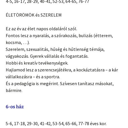
4-5, 16-17, 28-29, 40-41, 52-53, 64-65, 76-77
ÉLETÖRÖMÖK és SZERELEM
Ez az év az élet napos oldaláról szól.
Fontos lesz a nyaralás, a szórakozás, bulizás (étterem,
kocsma, …).
Szerelem, szexualitás, hűség és hűtlenség témája,
vágyakozás. Gyerek vállalás és fogantatás.
Hobbi és kreatív tevékenységek.
Hajlamod lesz a szerencsejátékra, a kockáztatásra – a kár
vállalkozásra – és a sportra.
És a pedagógia is megérint. Szívesen tanítasz másokat,
bármire.
6-os ház
5-6, 17-18, 29-30, 41-42, 53-54, 65-66, 77-78 éves kor.