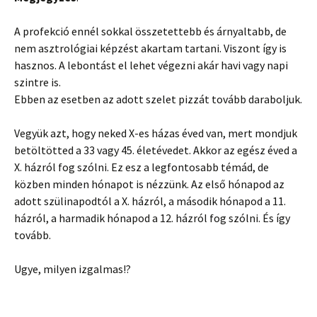
A profekció ennél sokkal összetettebb és árnyaltabb, de
nem asztrológiai képzést akartam tartani. Viszont így is
hasznos. A lebontást el lehet végezni akár havi vagy napi
szintre is.
Ebben az esetben az adott szelet pizzát tovább daraboljuk.
Vegyük azt, hogy neked X-es házas éved van, mert mondjuk
betöltötted a 33 vagy 45. életévedet. Akkor az egész éved a
X. házról fog szólni. Ez esz a legfontosabb témád, de
közben minden hónapot is nézzünk. Az első hónapod az
adott szülinapodtól a X. házról, a második hónapod a 11.
házról, a harmadik hónapod a 12. házról fog szólni. És így
tovább.
Ugye, milyen izgalmas!?