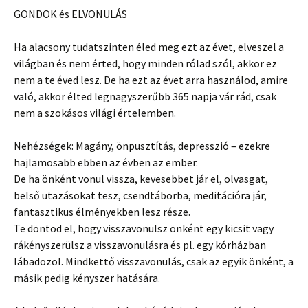
GONDOK és ELVONULÁS
Ha alacsony tudatszinten éled meg ezt az évet, elveszel a
világban és nem érted, hogy minden rólad szól, akkor ez
nem a te éved lesz. De ha ezt az évet arra használod, amire
való, akkor élted legnagyszerűbb 365 napja vár rád, csak
nem a szokásos világi értelemben.
Nehézségek: Magány, önpusztítás, depresszió – ezekre
hajlamosabb ebben az évben az ember.
De ha önként vonul vissza, kevesebbet jár el, olvasgat,
belső utazásokat tesz, csendtáborba, meditációra jár,
fantasztikus élményekben lesz része.
Te döntöd el, hogy visszavonulsz önként egy kicsit vagy
rákényszerülsz a visszavonulásra és pl. egy kórházban
lábadozol. Mindkettő visszavonulás, csak az egyik önként, a
másik pedig kényszer hatására.