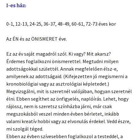
I-es ház:
0-1, 12-13, 24-25, 36-37, 48-49, 60-61, 72-73 éves kor
Az ÉN és az ÖNISMERET éve.
Ez az év saját magadról szól. Ki vagy? Mit akarsz?
Érdemes foglalkozni önismerettel. Megtudni milyen
adottságokkal születtél. Annak megfelelően élsz-e,
amilyenek az adottságaid. (Kifejezetten jó megismerni a
kronobiológiai vagy az asztrológiai képletedet.)
Megvizsgálni, mit is szeretnél valójában, hogyan szeretnél
élni. Ebben segíthet az önfigyelés, naplóírás. Lehet, hogy
rájössz, nem is szeretsz színházba járni, már csak
megszokásból veszel minden évben bérletet, inkább
valami kreatív hobbi vagy az elvonulás érdekel. Vedd észre,
mi szolgál téged.
Ebben az évben szívesebben foglalkozol a testeddel, a