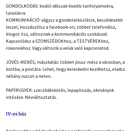
GONDOLKODÁS: kiváló időszak kisebb tanfolyamokra,
tanulásra.
KOMMUNIKÁCIÓ: vágysz a gondolatközlésre, beszédesebb
leszel, hozzászólsz a facebook-on, többet telefonálsz,
blogot írsz, változnak a kommunikációs szokásaid.
Kapcsolódsz a SZOMSZÉDOKhoz, a TESTVÉREKhez,
rokonokhoz. Vagy változik a velük való kapcsolatod.
JÖVÉS-MENÉS, mászkálás: többet jössz-mész a városban, a
boltba, a postára. Lehet, hogy kereskedni kezdhetsz, eladsz
néhány cuccot a neten.
PAPÍRÜGYEK: szerződéskötés, lepapírozás, okmányok
intézése. Névváltoztatás.
IV-es ház
Amikor ebbe a házba fordul be a profekciós aszcendensed a