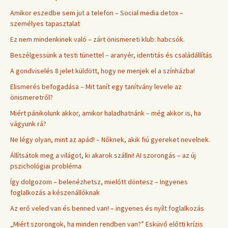
Amikor eszedbe sem jut a telefon – Social media detox –
személyes tapasztalat
Ez nem mindenkinek való – zárt önismereti klub: habcsók.
Beszélgessünk a testi tünettel – aranyér, identitás és családállítás
A gondviselés 8 jelet küldött, hogy ne menjek el a színházba!
Elismerés befogadása – Mit tanít egy tanítvány levele az
önismeretről?
Miért pánikolunk akkor, amikor haladhatnánk – még akkor is, ha
vágyunk rá?
Ne légy olyan, mint az apád! – Nőknek, akik fiú gyereket nevelnek.
Állítsátok meg a világot, ki akarok szállni! AI szorongás – az új
pszichológiai probléma
Így dolgozom – belenézhetsz, mielőtt döntesz – Ingyenes
foglalkozás a készenállóknak
Az erő veled van és benned van! – ingyenes és nyílt foglalkozás
„Miért szorongok, ha minden rendben van?” Esküvő előtti krízis