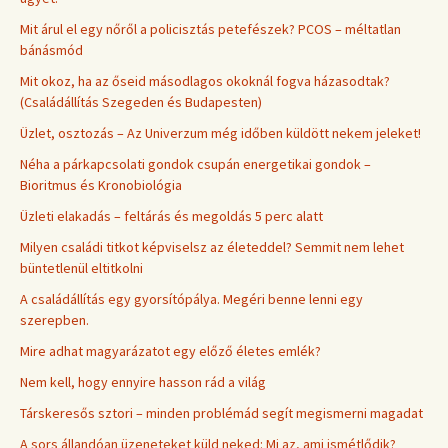
Mit árul el egy nőről a policisztás petefészek? PCOS – méltatlan
bánásmód
Mit okoz, ha az őseid másodlagos okoknál fogva házasodtak?
(Családállítás Szegeden és Budapesten)
Üzlet, osztozás – Az Univerzum még időben küldött nekem jeleket!
Néha a párkapcsolati gondok csupán energetikai gondok –
Bioritmus és Kronobiológia
Üzleti elakadás – feltárás és megoldás 5 perc alatt
Milyen családi titkot képviselsz az életeddel? Semmit nem lehet
büntetlenül eltitkolni
A családállítás egy gyorsítópálya. Megéri benne lenni egy
szerepben.
Mire adhat magyarázatot egy előző életes emlék?
Nem kell, hogy ennyire hasson rád a világ
Társkeresős sztori – minden problémád segít megismerni magadat
A sors állandóan üzeneteket küld neked: Mi az, ami ismétlődik?