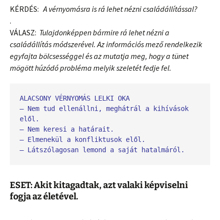
KÉRDÉS:
A vérnyomásra is rá lehet nézni családállítással?
.
VÁLASZ:
Tulajdonképpen bármire rá lehet nézni a
családállítás módszerével. Az információs mező rendelkezik
egyfajta bölcsességgel és az mutatja meg, hogy a tünet
mögött húzódó probléma melyik szeletét fedje fel.
ALACSONY VÉRNYOMÁS LELKI OKA

– Nem tud ellenállni, meghátrál a kihívások 
elől.
– Nem keresi a határait.
– Elmenekül a konfliktusok elől.
– Látszólagosan lemond a saját hatalmáról.
ESET: Akit kitagadtak, azt valaki képviselni
fogja az életével.