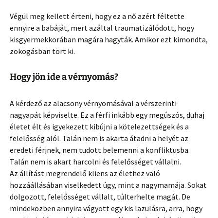
Végül meg kellett érteni, hogy ez a nő azért féltette
ennyire a babáját, mert azáltal traumatizálódott, hogy
kisgyermekkorában magára hagyták. Amikor ezt kimondta,
zokogásban tört ki.
Hogy jön ide a vérnyomás?
A kérdező az alacsony vérnyomásával a vérszerinti
nagyapát képviselte. Ez a férfi inkább egy megúszós, duhaj
életet élt és igyekezett kibújni a kötelezettségek és a
felelősség alól. Talán nem is akarta átadni a helyét az
eredeti férjnek, nem tudott belemenni a konfliktusba.
Talán nem is akart harcolni és felelősséget vállalni.
Az állítást megrendelő kliens az élethez való
hozzáállásában viselkedett úgy, mint a nagymamája. Sokat
dolgozott, felelősséget vállalt, túlterhelte magát. De
mindeközben annyira vágyott egy kis lazulásra, arra, hogy