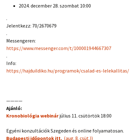
2024. december 28. szombat 10:00
.
Jelentkezz: 70/2670679
.
Messengeren:
https://www.messenger.com/t/100001944667307
.
Info:
https://hajduildiko.hu/programok/csalad-es-lelekallitas/
————
Ajánló:
Kronobiológia webinár
július 11. csütörtök 18:00
Egyéni konzultációk Szegeden és online folyamatosan.
Budapesti időpontok itt.
(aug. 8. csüt.))