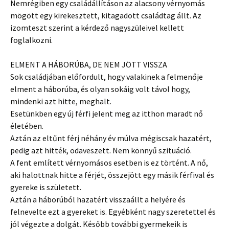
Nemrégiben egy családállításon az alacsony vérnyomás
mögött egy kirekesztett, kitagadott családtag állt. Az
izomteszt szerint a kérdező nagyszüleivel kellett
foglalkozni.
ELMENT A HÁBORÚBA, DE NEM JÖTT VISSZA
Sok családjában előfordult, hogy valakinek a felmenője
elment a háborúba, és olyan sokáig volt távol hogy,
mindenki azt hitte, meghalt.
Esetünkben egy új férfi jelent meg az itthon maradt nő
életében.
Aztán az eltűnt férj néhány év múlva mégiscsak hazatért,
pedig azt hitték, odaveszett. Nem könnyű szituáció.
A fent említett vérnyomásos esetben is ez történt. A nő,
aki halottnak hitte a férjét, összejött egy másik férfival és
gyereke is született.
Aztán a háborúból hazatért visszaállt a helyére és
felnevelte ezt a gyereket is. Egyébként nagy szeretettel és
jól végezte a dolgát. Később további gyermekeik is