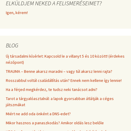
ELKÜLDJEM NEKED A FELISMERÉSEIMET?
Igen, kérem!
BLOG
Új társadalmi kísérlet: Kapcsold le a villanyt 5 és 10 között! (érdekes
nézőpont)
TRAUMA – Benne akarsz maradni – vagy túl akarsz lenni rajta?
Rosszabbul voltál családállítás után? Ennek nem kellene így lennie!
Ha a férjed megkérdez, te tudsz neki tanácsot adni?
Tarot a tárgyalóasztalnál: a lapok gyorsabban átlátják a céges
játszmákat
Miért ne add oda önként a DNS-edet?
Mikor hasznos a panaszkodás? Amikor oldás lesz belőle