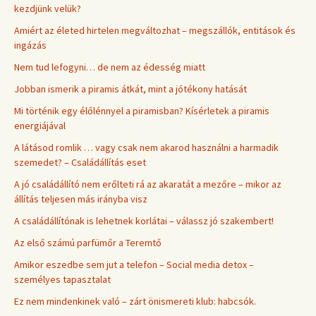
kezdjünk velük?
Amiért az életed hirtelen megváltozhat – megszállók, entitások és
ingázás
Nem tud lefogyni… de nem az édesség miatt
Jobban ismerik a piramis átkát, mint a jótékony hatását
Mi történik egy élőlénnyel a piramisban? Kísérletek a piramis
energiájával
A látásod romlik … vagy csak nem akarod használni a harmadik
szemedet? – Családállítás eset
A jó családállító nem erőlteti rá az akaratát a mezőre – mikor az
állítás teljesen más irányba visz
A családállítónak is lehetnek korlátai – válassz jó szakembert!
Az első számú parfümőr a Teremtő
Amikor eszedbe sem jut a telefon – Social media detox –
személyes tapasztalat
Ez nem mindenkinek való – zárt önismereti klub: habcsók.