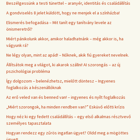
Beszélgessünk a testi tünettel – aranyér, identitás és családállítás
A gondviselés 8 jelet küldött, hogy ne menjek el a színházba!
Elismerés befogadása – Mit tanít egy tanítvány levele az
önismeretről?
Miért pánikolunk akkor, amikor haladhatnánk – még akkor is, ha
vágyunk rá?
Ne légy olyan, mint az apád! – Nőknek, akik fiú gyereket nevelnek.
Állítsátok meg a világot, ki akarok szállni! AI szorongás – az új
pszichológiai probléma
Így dolgozom – belenézhetsz, mielőtt döntesz – Ingyenes
foglalkozás a készenállóknak
Az erő veled van és benned van! – ingyenes és nyílt foglalkozás
„Miért szorongok, ha minden rendben van?” Esküvő előtti krízis
Hogy néz ki egy fedett családállítás – egy első alkalmas résztvevő
személyes tapasztalata
Hogyan rendezz egy zűrös ingatlan ügyet? Oldd meg a mögöttes
ügyet!