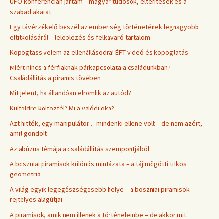
UFO-konferencián jártam – magyar tudósok, eltérítések és a
szabad akarat
Egy távérzékelő beszél az emberiség történetének legnagyobb
eltitkolásáról – leleplezés és felkavaró tartalom
Kopogtass velem az ellenállásodra! ÉFT videó és kopogtatás
Miért nincs a férfiaknak párkapcsolata a családunkban?-
Családállítás a piramis tövében
Mit jelent, ha állandóan elromlik az autód?
Külföldre költöztél? Mi a valódi oka?
Azt hitték, egy manipulátor… mindenki ellene volt – de nem azért,
amit gondolt
Az abúzus témája a családállítás szempontjából
A boszniai piramisok különös mintázata – a táj mögötti titkos
geometria
A világ egyik legegészségesebb helye – a boszniai piramisok
rejtélyes alagútjai
A piramisok, amik nem illenek a történelembe – de akkor mit