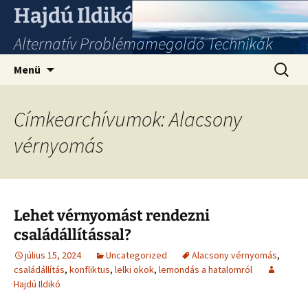
Hajdú Ildikó
Alternatív Problémamegoldó Technikák
Ugrás
Keresés
Menü
a
tartalomhoz
Címkearchívumok: Alacsony
vérnyomás
Lehet vérnyomást rendezni
családállítással?
július 15, 2024
Uncategorized
Alacsony vérnyomás
,
családállítás
,
konfliktus
,
lelki okok
,
lemondás a hatalomról
Hajdú Ildikó