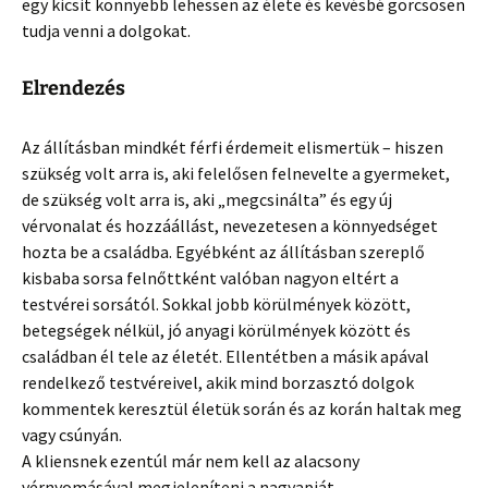
egy kicsit könnyebb lehessen az élete és kevésbé görcsösen
tudja venni a dolgokat.
Elrendezés
Az állításban mindkét férfi érdemeit elismertük – hiszen
szükség volt arra is, aki felelősen felnevelte a gyermeket,
de szükség volt arra is, aki „megcsinálta” és egy új
vérvonalat és hozzáállást, nevezetesen a könnyedséget
hozta be a családba. Egyébként az állításban szereplő
kisbaba sorsa felnőttként valóban nagyon eltért a
testvérei sorsától. Sokkal jobb körülmények között,
betegségek nélkül, jó anyagi körülmények között és
családban él tele az életét. Ellentétben a másik apával
rendelkező testvéreivel, akik mind borzasztó dolgok
kommentek keresztül életük során és az korán haltak meg
vagy csúnyán.
A kliensnek ezentúl már nem kell az alacsony
vérnyomásával megjeleníteni a nagyapját.