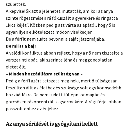
születtek.
A képviselők azt a jelenetet mutatták, amikor az anya
szinte rögeszmésen rá fókuszált a gyerekére és ringatta
„kicsikéjét”. Közben pedig azt várta az apától, hogy ő is
ugyan ilyen elkötelezett módon viselkedjen.
De a férfit nem tudta bevonni a saját játszmájába.
De mi itt a baj?
A valódi konfliktus abban rejlett, hogy a nő nem tisztelte a
vérszerinti apát, aki szerinte léha és meggondolatlan
életet élt.
– Minden hozzáállásra szükség van –
Pedig a férfi azért tetszett meg neki, mert ő túlságosan
feszülten állt az élethez és szüksége volt egy könnyedebb
hozzáállásra. De nem tudott túllépni önmagán és
görcsösen rákoncentrált a gyermekére. A régi férje jobban
passzolt ehhez az énjéhez.
Az anya sérülését is gyógyítani kellett