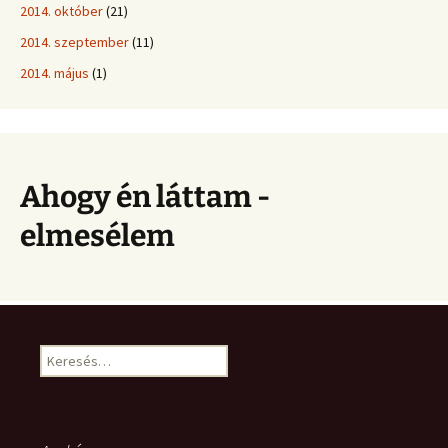
2014. október
(21)
2014. szeptember
(11)
2014. május
(1)
Ahogy én láttam -
elmesélem
Keresés: