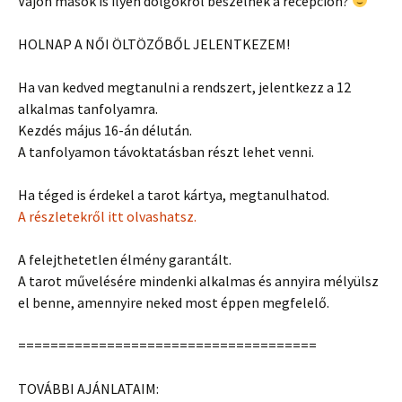
Vajon mások is ilyen dolgokról beszélnek a recepción?
HOLNAP A NŐI ÖLTÖZŐBŐL JELENTKEZEM!
Ha van kedved megtanulni a rendszert, jelentkezz a 12
alkalmas tanfolyamra.
Kezdés május 16-án délután.
A tanfolyamon távoktatásban részt lehet venni.
Ha téged is érdekel a tarot kártya, megtanulhatod.
A részletekről itt olvashatsz.
A felejthetetlen élmény garantált.
A tarot művelésére mindenki alkalmas és annyira mélyülsz
el benne, amennyire neked most éppen megfelelő.
=====================================
TOVÁBBI AJÁNLATAIM: