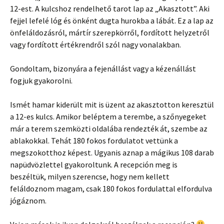
12-est. A kulcshoz rendelhető tarot lap az „Akasztott”. Aki
fejjel lefelé lóg és önként dugta hurokba a lábát. Ez a lap az
önfeláldozásról, mártír szerepkörről, fordított helyzetről
vagy fordított értékrendről szól nagy vonalakban.
Gondoltam, bizonyára a fejenállást vagy a kézenállást
fogjuk gyakorolni.
Ismét hamar kiderült mit is üzent az akasztotton keresztül
a 12-es kulcs. Amikor beléptem a terembe, a szőnyegeket
már a terem szemközti oldalába rendezték át, szembe az
ablakokkal. Tehát 180 fokos fordulatot vettünk a
megszokotthoz képest. Ugyanis aznap a mágikus 108 darab
napüdvözlettel gyakoroltunk. A recepción meg is
beszéltük, milyen szerencse, hogy nem kellett
feláldoznom magam, csak 180 fokos fordulattal elfordulva
jógáznom.