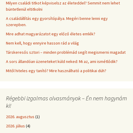
Milyen családi titkot képviselsz az életeddel? Semmit nem lehet
büntetlenül eltitkolni
A családállítás egy gyorsítópálya. Megéri benne lenni egy
szerepben.
Mire adhat magyarázatot egy előző életes emlék?
Nem kell, hogy ennyire hasson rád a világ
Társkeresős sztori – minden problémád segít megismerni magadat
A sors állandóan üzeneteket küld neked: Mi az, ami ismétlődik?
Mitől hiteles egy tanító? Mire használható a politikai düh?
Régebbi izgalmas olvasmányok – Én nem hagynám
ki!
2026. augusztus
(1)
2026. július
(4)