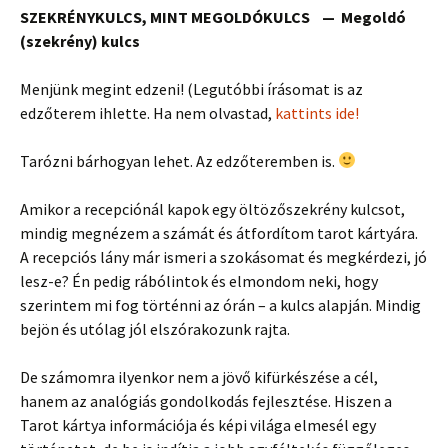
SZEKRÉNYKULCS, MINT MEGOLDÓKULCS —
Megoldó
(szekrény) kulcs
Menjünk megint edzeni! (Legutóbbi írásomat is az
edzőterem ihlette. Ha nem olvastad,
kattints ide!
Tarózni bárhogyan lehet. Az edzőteremben is.
Amikor a recepciónál kapok egy öltözőszekrény kulcsot,
mindig megnézem a számát és átfordítom tarot kártyára.
A recepciós lány már ismeri a szokásomat és megkérdezi, jó
lesz-e? Én pedig rábólintok és elmondom neki, hogy
szerintem mi fog történni az órán – a kulcs alapján. Mindig
bejön és utólag jól elszórakozunk rajta.
De számomra ilyenkor nem a jövő kifürkészése a cél,
hanem az analógiás gondolkodás fejlesztése. Hiszen a
Tarot kártya információja és képi világa elmesél egy