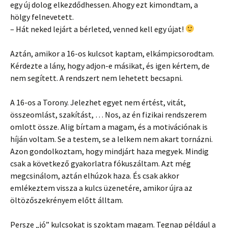
egy új dolog elkezdődhessen. Ahogy ezt kimondtam, a
hölgy felnevetett.
– Hát neked lejárt a bérleted, venned kell egy újat!
Aztán, amikor a 16-os kulcsot kaptam, elkámpicsorodtam.
Kérdezte a lány, hogy adjon-e másikat, és igen kértem, de
nem segített. A rendszert nem lehetett becsapni.
A 16-os a Torony. Jelezhet egyet nem értést, vitát,
összeomlást, szakítást, … Nos, az én fizikai rendszerem
omlott össze. Alig bírtam a magam, és a motivációnak is
híján voltam. Se a testem, se a lelkem nem akart tornázni.
Azon gondolkoztam, hogy mindjárt haza megyek. Mindig
csak a következő gyakorlatra fókuszáltam. Azt még
megcsinálom, aztán elhúzok haza. És csak akkor
emlékeztem vissza a kulcs üzenetére, amikor újra az
öltözőszekrényem előtt álltam.
Persze „jó” kulcsokat is szoktam magam. Tegnap például a