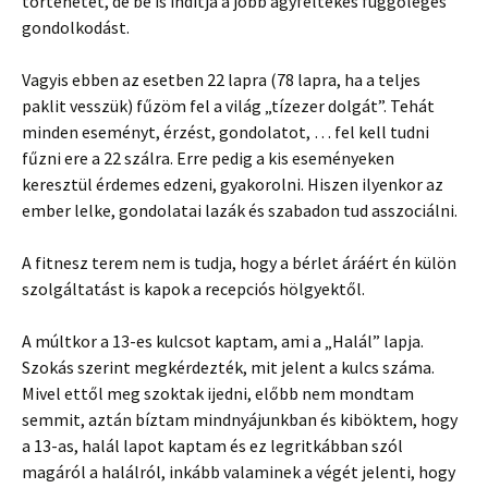
történetet, de be is indítja a jobb agyféltekés függőleges
gondolkodást.
Vagyis ebben az esetben 22 lapra (78 lapra, ha a teljes
paklit vesszük) fűzöm fel a világ „tízezer dolgát”. Tehát
minden eseményt, érzést, gondolatot, … fel kell tudni
fűzni ere a 22 szálra. Erre pedig a kis eseményeken
keresztül érdemes edzeni, gyakorolni. Hiszen ilyenkor az
ember lelke, gondolatai lazák és szabadon tud asszociálni.
A fitnesz terem nem is tudja, hogy a bérlet áráért én külön
szolgáltatást is kapok a recepciós hölgyektől.
A múltkor a 13-es kulcsot kaptam, ami a „Halál” lapja.
Szokás szerint megkérdezték, mit jelent a kulcs száma.
Mivel ettől meg szoktak ijedni, előbb nem mondtam
semmit, aztán bíztam mindnyájunkban és kiböktem, hogy
a 13-as, halál lapot kaptam és ez legritkábban szól
magáról a halálról, inkább valaminek a végét jelenti, hogy