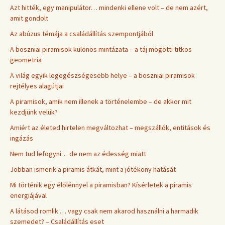
Azt hitték, egy manipulátor… mindenki ellene volt – de nem azért,
amit gondolt
Az abúzus témája a családállítás szempontjából
A boszniai piramisok különös mintázata – a táj mögötti titkos
geometria
A világ egyik legegészségesebb helye – a boszniai piramisok
rejtélyes alagútjai
A piramisok, amik nem illenek a történelembe – de akkor mit
kezdjünk velük?
Amiért az életed hirtelen megváltozhat – megszállók, entitások és
ingázás
Nem tud lefogyni… de nem az édesség miatt
Jobban ismerik a piramis átkát, mint a jótékony hatását
Mi történik egy élőlénnyel a piramisban? Kísérletek a piramis
energiájával
A látásod romlik … vagy csak nem akarod használni a harmadik
szemedet? – Családállítás eset