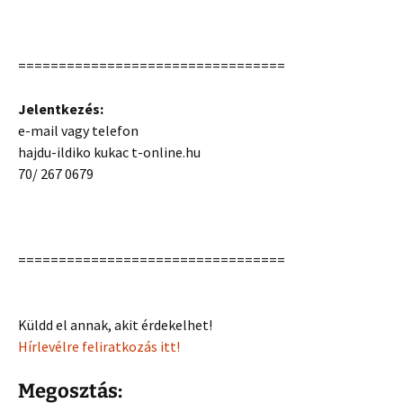
=================================
Jelentkezés:
e-mail vagy telefon
hajdu-ildiko kukac t-online.hu
70/ 267 0679
=================================
Küldd el annak, akit érdekelhet!
Hírlevélre feliratkozás itt!
Megosztás: