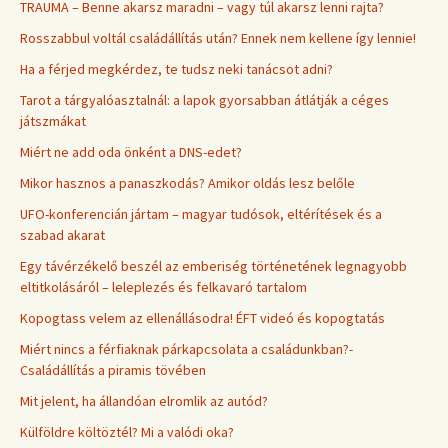
TRAUMA – Benne akarsz maradni – vagy túl akarsz lenni rajta?
Rosszabbul voltál családállítás után? Ennek nem kellene így lennie!
Ha a férjed megkérdez, te tudsz neki tanácsot adni?
Tarot a tárgyalóasztalnál: a lapok gyorsabban átlátják a céges
játszmákat
Miért ne add oda önként a DNS-edet?
Mikor hasznos a panaszkodás? Amikor oldás lesz belőle
UFO-konferencián jártam – magyar tudósok, eltérítések és a
szabad akarat
Egy távérzékelő beszél az emberiség történetének legnagyobb
eltitkolásáról – leleplezés és felkavaró tartalom
Kopogtass velem az ellenállásodra! ÉFT videó és kopogtatás
Miért nincs a férfiaknak párkapcsolata a családunkban?-
Családállítás a piramis tövében
Mit jelent, ha állandóan elromlik az autód?
Külföldre költöztél? Mi a valódi oka?