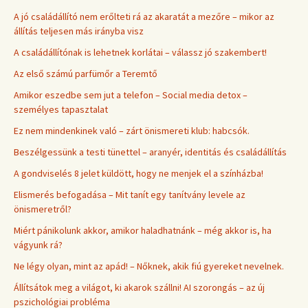
A jó családállító nem erőlteti rá az akaratát a mezőre – mikor az
állítás teljesen más irányba visz
A családállítónak is lehetnek korlátai – válassz jó szakembert!
Az első számú parfümőr a Teremtő
Amikor eszedbe sem jut a telefon – Social media detox –
személyes tapasztalat
Ez nem mindenkinek való – zárt önismereti klub: habcsók.
Beszélgessünk a testi tünettel – aranyér, identitás és családállítás
A gondviselés 8 jelet küldött, hogy ne menjek el a színházba!
Elismerés befogadása – Mit tanít egy tanítvány levele az
önismeretről?
Miért pánikolunk akkor, amikor haladhatnánk – még akkor is, ha
vágyunk rá?
Ne légy olyan, mint az apád! – Nőknek, akik fiú gyereket nevelnek.
Állítsátok meg a világot, ki akarok szállni! AI szorongás – az új
pszichológiai probléma