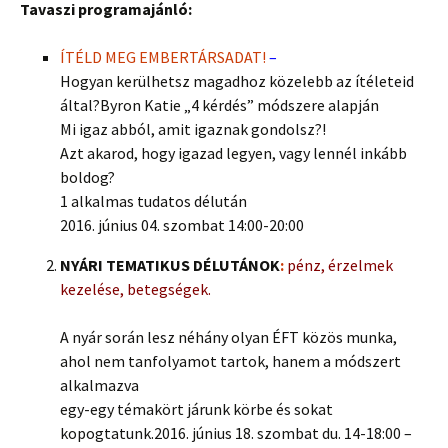
Tavaszi programajánló:
ÍTÉLD MEG EMBERTÁRSADAT!
–
Hogyan kerülhetsz magadhoz közelebb az ítéleteid
által?Byron Katie „4 kérdés” módszere alapján
Mi igaz abból, amit igaznak gondolsz?!
Azt akarod, hogy igazad legyen, vagy lennél inkább
boldog?
1 alkalmas tudatos délután
2016. június 04. szombat 14:00-20:00
NYÁRI TEMATIKUS DÉLUTÁNOK
:
pénz, érzelmek
kezelése, betegségek.
A nyár során lesz néhány olyan ÉFT közös munka,
ahol nem tanfolyamot tartok, hanem a módszert
alkalmazva
egy-egy témakört járunk körbe és sokat
kopogtatunk.2016. június 18. szombat du. 14-18:00 –