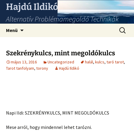
Hajdú Ildikó
Alternatív Problémamegoldó Technikák
Ugrás
Keresés
Menü
a
tartalomhoz
Szekrénykulcs, mint megoldókulcs
május 13, 2016
Uncategorized
halál
,
kulcs
,
taró tarot
,
Tarot tanfolyam
,
torony
Hajdú Ildikó
Napi Ildi: SZEKRÉNYKULCS, MINT MEGOLDÓKULCS
Mese arról, hogy mindennel lehet tarózni.