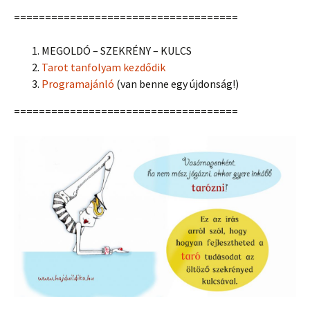
====================================
MEGOLDÓ – SZEKRÉNY – KULCS
Tarot tanfolyam kezdődik
Programajánló
(van benne egy újdonság!)
====================================