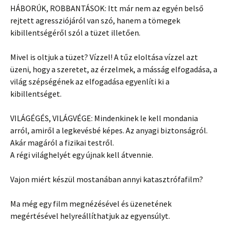
HÁBORÚK, ROBBANTÁSOK: Itt már nem az egyén belső
rejtett agressziójáról van szó, hanem a tömegek
kibillentségéről szól a tüzet illetően.
Mivel is oltjuk a tüzet? Vízzel! A tűz eloltása vízzel azt
üzeni, hogy a szeretet, az érzelmek, a másság elfogadása, a
világ szépségének az elfogadása egyenlíti ki a
kibillentséget.
VILÁGÉGÉS, VILÁGVÉGE: Mindenkinek le kell mondania
arról, amiről a legkevésbé képes. Az anyagi biztonságról.
Akár magáról a fizikai testről.
A régi világhelyét egy újnak kell átvennie.
Vajon miért készül mostanában annyi katasztrófafilm?
Ma még egy film megnézésével és üzenetének
megértésével helyreállíthatjuk az egyensúlyt.