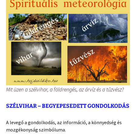
Mit üzen a szélvihar, a földrengés, az árvíz és a tűzvész?
SZÉLVIHAR – BEGYEPESEDETT GONDOLKODÁS
A levegő a gondolkodás, az információ, a könnyedség és
mozgékonyság szimbóluma.