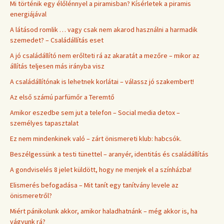
Mi történik egy élőlénnyel a piramisban? Kísérletek a piramis
energiájával
A látásod romlik … vagy csak nem akarod használni a harmadik
szemedet? – Családállítás eset
A jó családállító nem erőlteti rá az akaratát a mezőre – mikor az
állítás teljesen más irányba visz
A családállítónak is lehetnek korlátai – válassz jó szakembert!
Az első számú parfümőr a Teremtő
Amikor eszedbe sem jut a telefon – Social media detox –
személyes tapasztalat
Ez nem mindenkinek való – zárt önismereti klub: habcsók.
Beszélgessünk a testi tünettel – aranyér, identitás és családállítás
A gondviselés 8 jelet küldött, hogy ne menjek el a színházba!
Elismerés befogadása – Mit tanít egy tanítvány levele az
önismeretről?
Miért pánikolunk akkor, amikor haladhatnánk – még akkor is, ha
vágyunk rá?