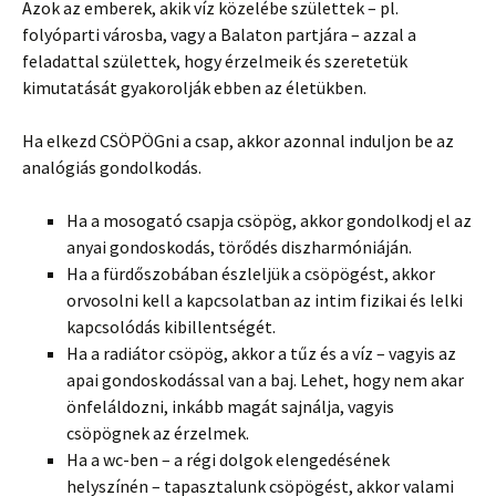
Azok az emberek, akik víz közelébe születtek – pl.
folyóparti városba, vagy a Balaton partjára – azzal a
feladattal születtek, hogy érzelmeik és szeretetük
kimutatását gyakorolják ebben az életükben.
Ha elkezd CSÖPÖGni a csap, akkor azonnal induljon be az
analógiás gondolkodás.
Ha a mosogató csapja csöpög, akkor gondolkodj el az
anyai gondoskodás, törődés diszharmóniáján.
Ha a fürdőszobában észleljük a csöpögést, akkor
orvosolni kell a kapcsolatban az intim fizikai és lelki
kapcsolódás kibillentségét.
Ha a radiátor csöpög, akkor a tűz és a víz – vagyis az
apai gondoskodással van a baj. Lehet, hogy nem akar
önfeláldozni, inkább magát sajnálja, vagyis
csöpögnek az érzelmek.
Ha a wc-ben – a régi dolgok elengedésének
helyszínén – tapasztalunk csöpögést, akkor valami