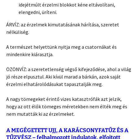
idejétmúlt érzelmi blokkot kéne eltávolítani,
elengedni, üríteni.
ÁRVÍZ: az érzelmek kimutatásának hárítása, szeretet
nélküliség.
A természet helyettünk nyitja meg a csatornákat és
mindenkire kiárasztja.
ÖZÖNVÍZ: a szeretetlenség végső kifejeződése, ahol a világ
jó része elpusztul. Aki kívül marad a bárkán, azok saját
érzelmi elhatárolódásukat tapasztalják meg.
A nagy tömegeket érintő vizes katasztrófák azt jelzik,
hogy az ott élők tömeges méretekben nem élték meg és
nem mutatták ki az érzelmeket.
A MEGÉGETETT UJJ, A KARÁCSONYFATŰZ ÉS A
TŰZVÉSZ – felhalmozott indulatok, elfojtott