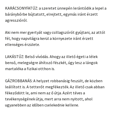
KARÁCSONYFATŰZ: a szeretet ünnepén lerántódik a lepel a
báránybőrbe bújtatott, elrejtett, egymás iránt érzett
agresszióról.
Aki nem mer gyertyát vagy csillagszórót gyújtani, az attól
fél, hogy napvilágra kerül a környezete iránt érzett
ellenséges érzülete.
LAKÁSTŰZ: Belső vívódás. Ahogy az illető égeti a lélek
benső, melegségre áhítozó fészkét, úgy lesz a lángok
martaléka a fizikai otthon is.
GÁZROBBANÁS: A helyzet robbanásig feszült, de közben
leállított is. A tetterőt megfékezték. Az illető csak abban
fékeződött le, ami nem az ő útja. Azért téves a
tevékenységének útja, mert arra nem nyitott, ahol
ugyanebben az időben cselekednie kellene.