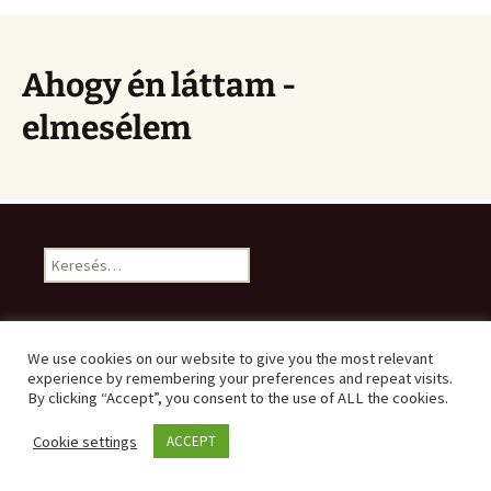
Ahogy én láttam -
elmesélem
Keresés:
We use cookies on our website to give you the most relevant
Archívum
experience by remembering your preferences and repeat visits.
By clicking “Accept”, you consent to the use of ALL the cookies.
Archívum
Cookie settings
ACCEPT