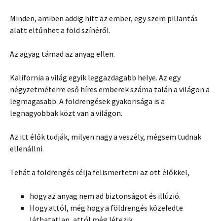
Minden, amiben addig hitt az ember, egy szem pillantás
alatt eltűnhet a föld színéről.
Az agyag támad az anyag ellen.
Kalifornia a világ egyik leggazdagabb helye. Az egy
négyzetméterre eső híres emberek száma talán a világon a
legmagasabb. A földrengések gyakorisága is a
legnagyobbak közt van a világon.
Az itt élők tudják, milyen nagy a veszély, mégsem tudnak
ellenállni.
Tehát a földrengés célja felismertetni az ott élőkkel,
hogy az anyag nem ad biztonságot és illúzió.
Hogy attól, még hogy a földrengés közeledte
láthatatlan, attól még létezik.