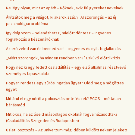
Ne légy olyan, mint az apád! – Nőknek, akik fiú gyereket nevelnek.
Állítsátok meg a világot, ki akarok szállni! AI szorongás – az új
pszichológiai probléma
Így dolgozom – belenézhetsz, mielőtt döntesz – Ingyenes
foglalkozás a készenállóknak
Az erő veled van és benned van! – ingyenes és nyílt foglalkozás
„Miért szorongok, ha minden rendben van?” Esküvő előtti krízis
Hogy néz ki egy fedett családállítás – egy első alkalmas résztvevő
személyes tapasztalata
Hogyan rendezz egy zűrös ingatlan ügyet? Oldd meg a mögöttes
ügyet!
Mit árul el egy nőről a policisztás petefészek? PCOS – méltatlan
bánásmód
Mit okoz, ha az őseid másodlagos okoknál fogva házasodtak?
(Családállítás Szegeden és Budapesten)
Üzlet, osztozás – Az Univerzum még időben küldött nekem jeleket!