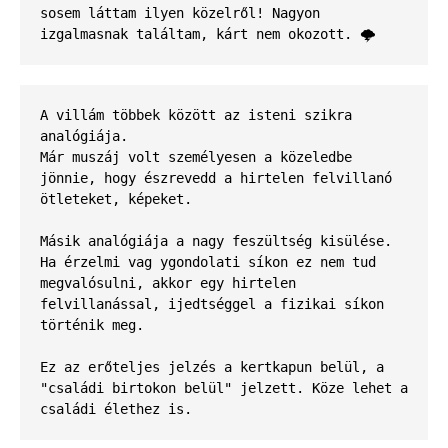
sosem láttam ilyen közelről! Nagyon 
izgalmasnak találtam, kárt nem okozott. 
🌩
A villám többek között az isteni szikra 
analógiája. 

Már muszáj volt személyesen a közeledbe 
jönnie, hogy észrevedd a hirtelen felvillanó 
ötleteket, képeket.
Másik analógiája a nagy feszültség kisülése. 
Ha érzelmi vag ygondolati síkon ez nem tud 
megvalósulni, akkor egy hirtelen 
felvillanással, ijedtséggel a fizikai síkon 
történik meg. 
Ez az erőteljes jelzés a kertkapun belül, a 
"családi birtokon belül" jelzett. Köze lehet a 
családi élethez is.