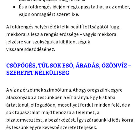
És a földrengés idején megtapasztalhatja az ember,
vajon önmagáért szeretik-e.
A földrengés helyén élők lelki beállítottságától függ,
mekkora is lesz a rengés erőssége – vagyis mekkora
jelzésre van szükségük a kibillentségük
visszarendeződéséhez.
CSÖPÖGÉS, TÚL SOK ESŐ, ÁRADÁS, ÖZÖNVÍZ –
SZERETET NÉLKÜLISÉG
A víz az érzelmek szimbóluma. Ahogy öregszünk egyre
alacsonyabb a testünkben a víz aránya. Egy kisbaba
ártatlanul, elfogadóan, mosollyal fordul minden felé, de a
sok tapasztalat majd behozza a félelmet, a
bizalomvesztést, a bezárkózást. Így száradunk ki idős korra
és leszünk egyre kevésbé szeretetteljesek.