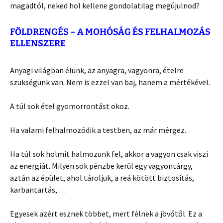
magadtól, neked hol kellene gondolatilag megújulnod?
FÖLDRENGÉS – A MOHÓSÁG ÉS FELHALMOZÁS
ELLENSZERE
Anyagi világban élünk, az anyagra, vagyonra, ételre
szükségünk van. Nem is ezzel van baj, hanem a mértékével.
A túl sok étel gyomorrontást okoz.
Ha valami felhalmozódik a testben, az már mérgez.
Ha túl sok holmit halmozunk fel, akkor a vagyon csak viszi
az energiát. Milyen sok pénzbe kerül egy vagyontárgy,
aztán az épület, ahol tároljuk, a reá kötött biztosítás,
karbantartás, …
Egyesek azért esznek többet, mert félnek a jövőtől. Ez a