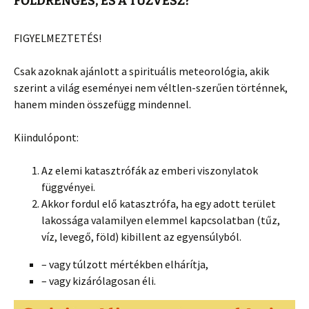
FÖLDRENGÉS, ÉS A TŰZVÉSZ?
FIGYELMEZTETÉS!
Csak azoknak ajánlott a spirituális meteorológia, akik
szerint a világ eseményei nem véltlen-szerűen történnek,
hanem minden összefügg mindennel.
Kiindulópont:
Az elemi katasztrófák az emberi viszonylatok
függvényei.
Akkor fordul elő katasztrófa, ha egy adott terület
lakossága valamilyen elemmel kapcsolatban (tűz,
víz, levegő, föld) kibillent az egyensúlyból.
– vagy túlzott mértékben elhárítja,
– vagy kizárólagosan éli.