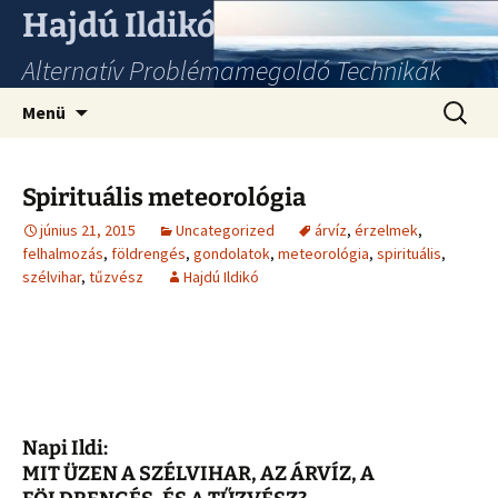
Hajdú Ildikó
Alternatív Problémamegoldó Technikák
Ugrás
Keresés
Menü
a
tartalomhoz
Spirituális meteorológia
június 21, 2015
Uncategorized
árvíz
,
érzelmek
,
felhalmozás
,
földrengés
,
gondolatok
,
meteorológia
,
spirituális
,
szélvihar
,
tűzvész
Hajdú Ildikó
Napi Ildi:
MIT ÜZEN A SZÉLVIHAR, AZ ÁRVÍZ, A