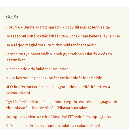
BLOG
TRAUMA – Benne akarsz maradni – vagy túl akarsz lenni rajta?
Rosszabbul voltál családállítás után? Ennek nem kellene így lennie!
Ha a férjed megkérdez, te tudsz neki tanácsot adni?
Tarot a tárgyalóasztalnál: a lapok gyorsabban átlátják a céges
játszmákat
Miért ne add oda önként a DNS-edet?
Mikor hasznos a panaszkodás? Amikor oldás lesz belőle
UFO-konferencián jártam – magyar tudósok, eltérítések és a
szabad akarat
Egy távérzékelő beszél az emberiség történetének legnagyobb
eltitkolásáról – leleplezés és felkavaró tartalom
Kopogtass velem az ellenállásodra! ÉFT videó és kopogtatás
Miért nincs a férfiaknak párkapcsolata a családunkban?-