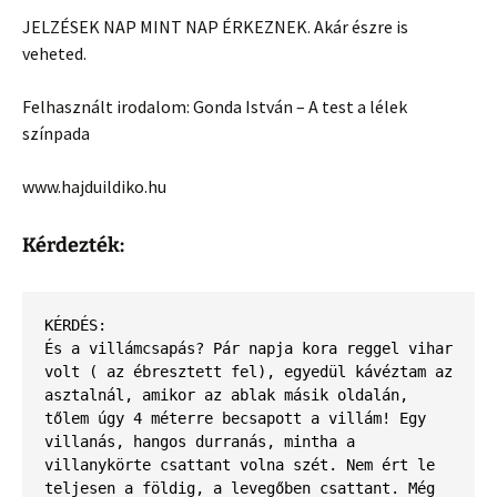
JELZÉSEK NAP MINT NAP ÉRKEZNEK. Akár észre is
veheted.
Felhasznált irodalom: Gonda István – A test a lélek
színpada
www.hajduildiko.hu
Kérdezték:
KÉRDÉS:
És a villámcsapás? Pár napja kora reggel vihar 
volt ( az ébresztett fel), egyedül kávéztam az 
asztalnál, amikor az ablak másik oldalán, 
tőlem úgy 4 méterre becsapott a villám! Egy 
villanás, hangos durranás, mintha a 
villanykörte csattant volna szét. Nem ért le 
teljesen a földig, a levegőben csattant. Még 