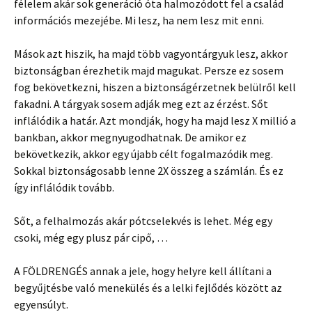
félelem akár sok generáció óta halmozódott fel a család
információs mezejébe. Mi lesz, ha nem lesz mit enni.
Mások azt hiszik, ha majd több vagyontárgyuk lesz, akkor
biztonságban érezhetik majd magukat. Persze ez sosem
fog bekövetkezni, hiszen a biztonságérzetnek belülről kell
fakadni. A tárgyak sosem adják meg ezt az érzést. Sőt
inflálódik a határ. Azt mondják, hogy ha majd lesz X millió a
bankban, akkor megnyugodhatnak. De amikor ez
bekövetkezik, akkor egy újabb célt fogalmazódik meg.
Sokkal biztonságosabb lenne 2X összeg a számlán. És ez
így inflálódik tovább.
Sőt, a felhalmozás akár pótcselekvés is lehet. Még egy
csoki, még egy plusz pár cipő, …
A FÖLDRENGÉS annak a jele, hogy helyre kell állítani a
begyűjtésbe való menekülés és a lelki fejlődés között az
egyensúlyt.