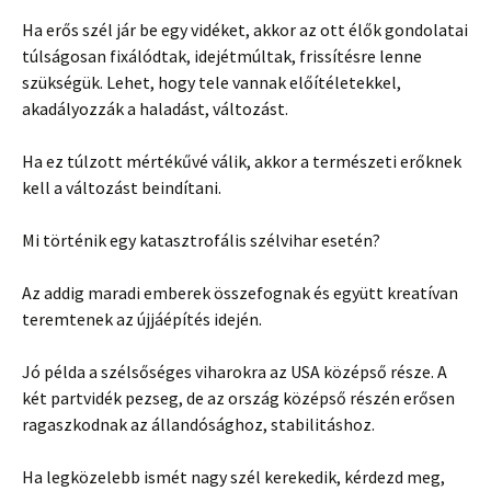
Ha erős szél jár be egy vidéket, akkor az ott élők gondolatai
túlságosan fixálódtak, idejétmúltak, frissítésre lenne
szükségük. Lehet, hogy tele vannak előítéletekkel,
akadályozzák a haladást, változást.
Ha ez túlzott mértékűvé válik, akkor a természeti erőknek
kell a változást beindítani.
Mi történik egy katasztrofális szélvihar esetén?
Az addig maradi emberek összefognak és együtt kreatívan
teremtenek az újjáépítés idején.
Jó példa a szélsőséges viharokra az USA középső része. A
két partvidék pezseg, de az ország középső részén erősen
ragaszkodnak az állandósághoz, stabilitáshoz.
Ha legközelebb ismét nagy szél kerekedik, kérdezd meg,