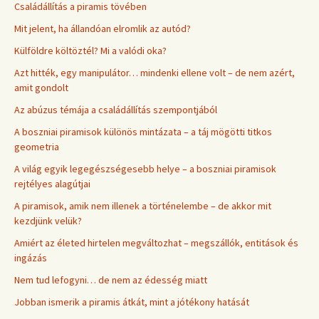
Családállítás a piramis tövében
Mit jelent, ha állandóan elromlik az autód?
Külföldre költöztél? Mi a valódi oka?
Azt hitték, egy manipulátor… mindenki ellene volt – de nem azért,
amit gondolt
Az abúzus témája a családállítás szempontjából
A boszniai piramisok különös mintázata – a táj mögötti titkos
geometria
A világ egyik legegészségesebb helye – a boszniai piramisok
rejtélyes alagútjai
A piramisok, amik nem illenek a történelembe – de akkor mit
kezdjünk velük?
Amiért az életed hirtelen megváltozhat – megszállók, entitások és
ingázás
Nem tud lefogyni… de nem az édesség miatt
Jobban ismerik a piramis átkát, mint a jótékony hatását