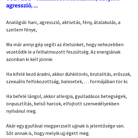
agresszió, …
Analógiái: harc, agresszió, aktivitás, fény, átalakulás, a
szellem fénye,
Ma már annyi gép segíti az életünket, hogy nehezebben
vezetődik le a felhalmozott feszültség. Az energiának
azonban ki kell jönnie.
Ha kifelé kezd áradni, akkor dühkitörés, brutalitás, erőszak,
szexuális felfokozottság, balesetek, … formájában tör ki.
Ha befelé lángol, akkor allergia, gyulladásos betegségek,
önpusztítás, belső harcok, elfojtott szenvedélyekben
nyilvánul meg.
Akár egy gyufával megperzselt ujjnak is jelentősége van.
Sőt annak is, hogy melyik ujj égett meg.