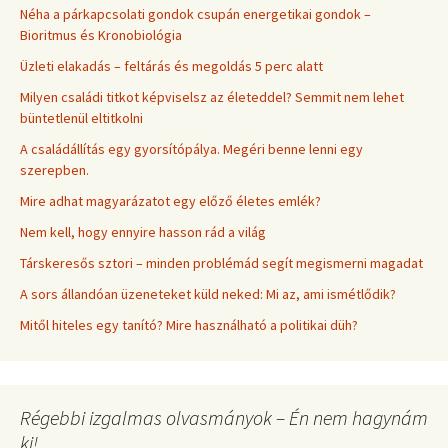
Néha a párkapcsolati gondok csupán energetikai gondok –
Bioritmus és Kronobiológia
Üzleti elakadás – feltárás és megoldás 5 perc alatt
Milyen családi titkot képviselsz az életeddel? Semmit nem lehet
büntetlenül eltitkolni
A családállítás egy gyorsítópálya. Megéri benne lenni egy
szerepben.
Mire adhat magyarázatot egy előző életes emlék?
Nem kell, hogy ennyire hasson rád a világ
Társkeresős sztori – minden problémád segít megismerni magadat
A sors állandóan üzeneteket küld neked: Mi az, ami ismétlődik?
Mitől hiteles egy tanító? Mire használható a politikai düh?
Régebbi izgalmas olvasmányok – Én nem hagynám
ki!