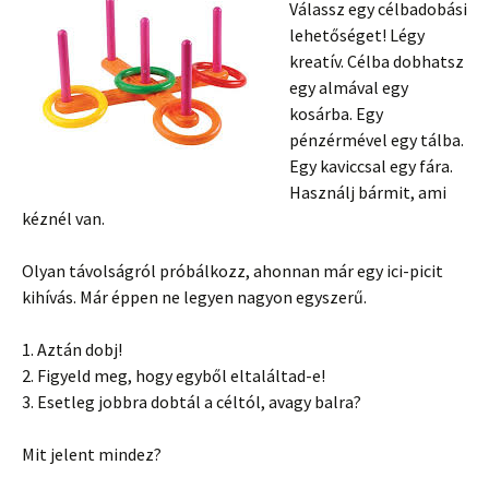
Válassz egy célbadobási
lehetőséget! Légy
kreatív. Célba dobhatsz
egy almával egy
kosárba. Egy
pénzérmével egy tálba.
Egy kaviccsal egy fára.
Használj bármit, ami
kéznél van.
Olyan távolságról próbálkozz, ahonnan már egy ici-picit
kihívás. Már éppen ne legyen nagyon egyszerű.
1. Aztán dobj!
2. Figyeld meg, hogy egyből eltaláltad-e!
3. Esetleg jobbra dobtál a céltól, avagy balra?
Mit jelent mindez?