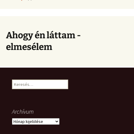
Ahogy én láttam -
elmesélem
Keresés:
Archívum
Archívum