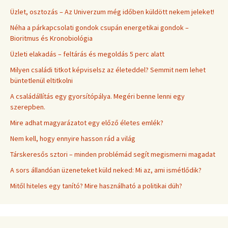
Üzlet, osztozás – Az Univerzum még időben küldött nekem jeleket!
Néha a párkapcsolati gondok csupán energetikai gondok –
Bioritmus és Kronobiológia
Üzleti elakadás – feltárás és megoldás 5 perc alatt
Milyen családi titkot képviselsz az életeddel? Semmit nem lehet
büntetlenül eltitkolni
A családállítás egy gyorsítópálya. Megéri benne lenni egy
szerepben.
Mire adhat magyarázatot egy előző életes emlék?
Nem kell, hogy ennyire hasson rád a világ
Társkeresős sztori – minden problémád segít megismerni magadat
A sors állandóan üzeneteket küld neked: Mi az, ami ismétlődik?
Mitől hiteles egy tanító? Mire használható a politikai düh?