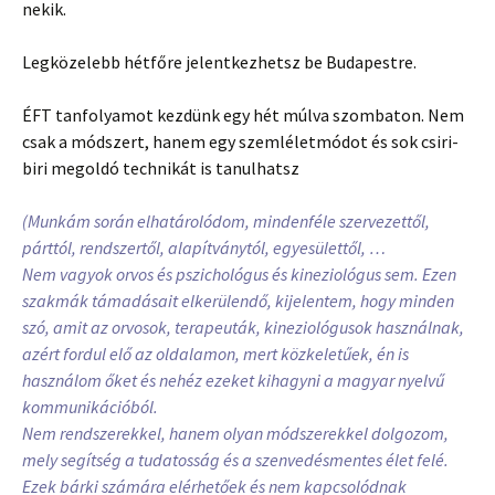
nekik.
Legközelebb hétfőre jelentkezhetsz be Budapestre.
ÉFT tanfolyamot kezdünk egy hét múlva szombaton. Nem
csak a módszert, hanem egy szemléletmódot és sok csiri-
biri megoldó technikát is tanulhatsz
(Munkám során elhatárolódom, mindenféle szervezettől,
párttól, rendszertől, alapítványtól, egyesülettől, …
Nem vagyok orvos és pszichológus és kineziológus sem. Ezen
szakmák támadásait elkerülendő, kijelentem, hogy minden
szó, amit az orvosok, terapeuták, kineziológusok használnak,
azért fordul elő az oldalamon, mert közkeletűek, én is
használom őket és nehéz ezeket kihagyni a magyar nyelvű
kommunikációból.
Nem rendszerekkel, hanem olyan módszerekkel dolgozom,
mely segítség a tudatosság és a szenvedésmentes élet felé.
Ezek bárki számára elérhetőek és nem kapcsolódnak