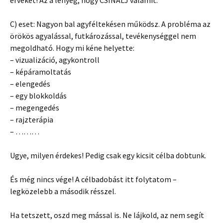
érveket! Az a lényeg, hogy CSINÁLJ valamit.
C) eset: Nagyon bal agyféltekésen működsz. A probléma az
örökös agyalással, futkározással, tevékenységgel nem
megoldható. Hogy mi kéne helyette:
– vizualizáció, agykontroll
– képáramoltatás
– elengedés
– egy blokkoldás
– megengedés
– rajzterápia
– ………
Ugye, milyen érdekes! Pedig csak egy kicsit célba dobtunk.
És még nincs vége! A célbadobást itt folytatom –
legközelebb a második résszel.
Ha tetszett, oszd meg mással is. Ne lájkold, az nem segít