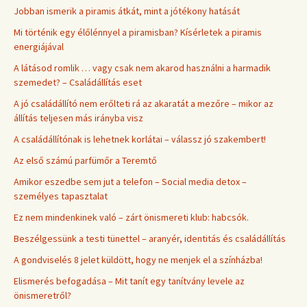
Jobban ismerik a piramis átkát, mint a jótékony hatását
Mi történik egy élőlénnyel a piramisban? Kísérletek a piramis
energiájával
A látásod romlik … vagy csak nem akarod használni a harmadik
szemedet? – Családállítás eset
A jó családállító nem erőlteti rá az akaratát a mezőre – mikor az
állítás teljesen más irányba visz
A családállítónak is lehetnek korlátai – válassz jó szakembert!
Az első számú parfümőr a Teremtő
Amikor eszedbe sem jut a telefon – Social media detox –
személyes tapasztalat
Ez nem mindenkinek való – zárt önismereti klub: habcsók.
Beszélgessünk a testi tünettel – aranyér, identitás és családállítás
A gondviselés 8 jelet küldött, hogy ne menjek el a színházba!
Elismerés befogadása – Mit tanít egy tanítvány levele az
önismeretről?