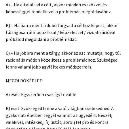
A) – Ha eltaláltad a célt, akkor minden eszközzel és
képességgel rendelkezel a problémád megoldásához.
B) – Ha balra ment a dobó tárgyad a célhoz képest, akkor
túlságosan álmodozással / képzelettel / vizualizációval
próbálod megoldani a problémádat.
C) – Ha jobbra ment a tárgy, akkor az azt mutatja, hogy túl
racionális módon közelítesz a problémádhoz. Szükséged
lenne valami jobb agyféltekés módszerre is.
MEGOLDÓKÉPLET:
A) eset: Egyszerűen csak így tovább!
B) eset: Szükséged lenne a való világban cselekedned. A
gyakorlati életben tegyél valamit az ügyedért. Beszélj
valakivel, intézkedj, írj listát, sorolj fel pro és kontra