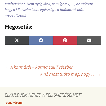
feltételekhez. Nem gyógyítok, nem ígérek, …, de előforul,
hogy a klienseim élete egészsége a találkozók után
megváltozik.)
Megosztás:
Share
Share
Share
Share
X
F
P
E
on
on
on
on
(
a
i
m
T
c
n
a
w
e
t
i
i
b
e
l
t
o
r
t
o
e
Bejegyzés
←
A karmáról – karma suli 7 részben
e
k
s
r
t
A nő most tudta meg, hogy …
→
)
navigáció
ELKÜLDJEM NEKED A FELISMERÉSEIMET?
Igen, kérem!