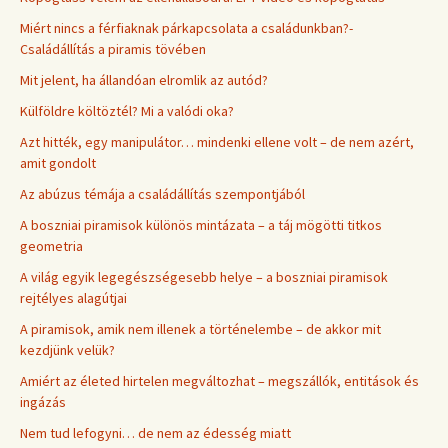
Miért nincs a férfiaknak párkapcsolata a családunkban?-
Családállítás a piramis tövében
Mit jelent, ha állandóan elromlik az autód?
Külföldre költöztél? Mi a valódi oka?
Azt hitték, egy manipulátor… mindenki ellene volt – de nem azért,
amit gondolt
Az abúzus témája a családállítás szempontjából
A boszniai piramisok különös mintázata – a táj mögötti titkos
geometria
A világ egyik legegészségesebb helye – a boszniai piramisok
rejtélyes alagútjai
A piramisok, amik nem illenek a történelembe – de akkor mit
kezdjünk velük?
Amiért az életed hirtelen megváltozhat – megszállók, entitások és
ingázás
Nem tud lefogyni… de nem az édesség miatt