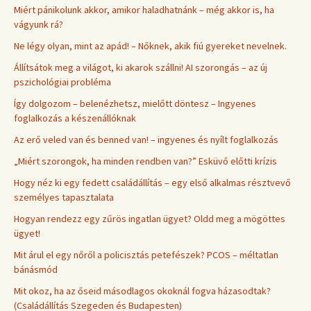
Miért pánikolunk akkor, amikor haladhatnánk – még akkor is, ha
vágyunk rá?
Ne légy olyan, mint az apád! – Nőknek, akik fiú gyereket nevelnek.
Állítsátok meg a világot, ki akarok szállni! AI szorongás – az új
pszichológiai probléma
Így dolgozom – belenézhetsz, mielőtt döntesz – Ingyenes
foglalkozás a készenállóknak
Az erő veled van és benned van! – ingyenes és nyílt foglalkozás
„Miért szorongok, ha minden rendben van?” Esküvő előtti krízis
Hogy néz ki egy fedett családállítás – egy első alkalmas résztvevő
személyes tapasztalata
Hogyan rendezz egy zűrös ingatlan ügyet? Oldd meg a mögöttes
ügyet!
Mit árul el egy nőről a policisztás petefészek? PCOS – méltatlan
bánásmód
Mit okoz, ha az őseid másodlagos okoknál fogva házasodtak?
(Családállítás Szegeden és Budapesten)