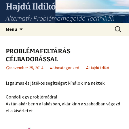
Hajdú Ildikó
Alternatív Problémamegoldó Technikák
Ugrás
Keresés
Menü
a
tartalomhoz
PROBLÉMAFELTÁRÁS
CÉLBADOBÁSSAL
november 25, 2014
Uncategorized
Hajdú Ildikó
Izgalmas és játékos segítséget kínálok ma nektek.
Gondolj egy problémádra!
Aztán akár benn a lakásban, akár kinn a szabadban végezd
el a kísérletet.