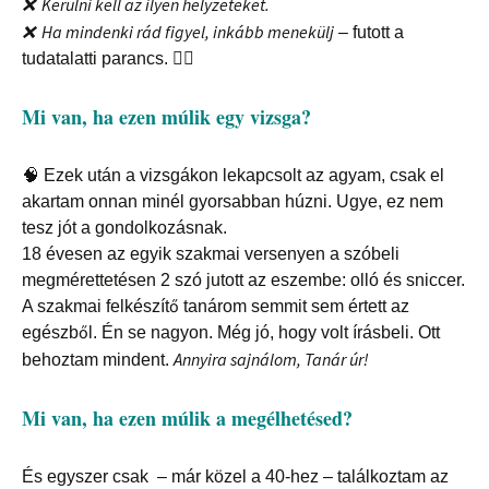
❌
Kerülni kell az ilyen helyzeteket.
❌
Ha mindenki rád figyel, inkább menekülj
– futott a
tudatalatti parancs.
🏃‍♀️
Mi van, ha ezen múlik egy vizsga?
🧠
Ezek után a vizsgákon lekapcsolt az agyam, csak el
akartam onnan minél gyorsabban húzni. Ugye, ez nem
tesz jót a gondolkozásnak.
18 évesen az egyik szakmai versenyen a szóbeli
megmérettetésen 2 szó jutott az eszembe: olló és sniccer.
A szakmai felkészítő tanárom semmit sem értett az
egészből. Én se nagyon. Még jó, hogy volt írásbeli. Ott
Annyira sajnálom, Tanár úr!
behoztam mindent.
Mi van, ha ezen múlik a megélhetésed?
És egyszer csak – már közel a 40-hez – találkoztam az