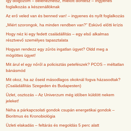
Így dolgozom – belenézhetsz, mielőtt döntesz – Ingyenes
foglalkozás a készenállóknak
Az erő veled van és benned van! – ingyenes és nyílt foglalkozás
„Miért szorongok, ha minden rendben van?” Esküvő előtti krízis
Hogy néz ki egy fedett családállítás – egy első alkalmas
résztvevő személyes tapasztalata
Hogyan rendezz egy zűrös ingatlan ügyet? Oldd meg a
mögöttes ügyet!
Mit árul el egy nőről a policisztás petefészek? PCOS – méltatlan
bánásmód
Mit okoz, ha az őseid másodlagos okoknál fogva házasodtak?
(Családállítás Szegeden és Budapesten)
Üzlet, osztozás – Az Univerzum még időben küldött nekem
jeleket!
Néha a párkapcsolati gondok csupán energetikai gondok –
Bioritmus és Kronobiológia
Üzleti elakadás – feltárás és megoldás 5 perc alatt