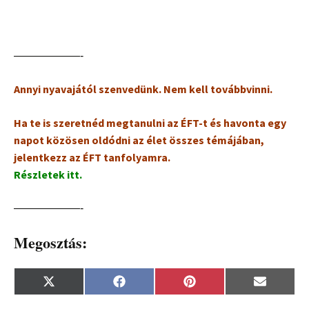
——————-
Annyi nyavajától szenvedünk. Nem kell továbbvinni.
Ha te is szeretnéd megtanulni az ÉFT-t és havonta egy
napot közösen oldódni az élet összes témájában,
jelentkezz az ÉFT tanfolyamra.
Részletek itt.
——————-
Megosztás:
Share
Share
Share
Share
X
F
P
E
on
on
on
on
(
a
i
m
T
c
n
a