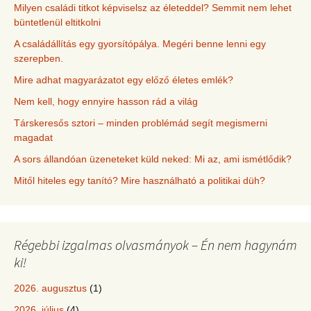
Milyen családi titkot képviselsz az életeddel? Semmit nem lehet
büntetlenül eltitkolni
A családállítás egy gyorsítópálya. Megéri benne lenni egy
szerepben.
Mire adhat magyarázatot egy előző életes emlék?
Nem kell, hogy ennyire hasson rád a világ
Társkeresős sztori – minden problémád segít megismerni
magadat
A sors állandóan üzeneteket küld neked: Mi az, ami ismétlődik?
Mitől hiteles egy tanító? Mire használható a politikai düh?
Régebbi izgalmas olvasmányok – Én nem hagynám
ki!
2026. augusztus
(1)
2026. július
(4)