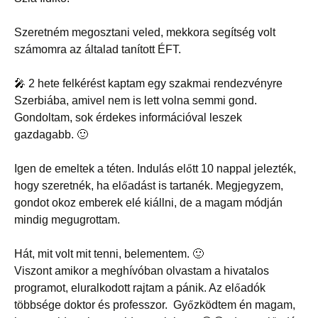
Szeretném megosztani veled, mekkora segítség volt
számomra az általad tanított ÉFT.
🎤
2 hete felkérést kaptam egy szakmai rendezvényre
Szerbiába, amivel nem is lett volna semmi gond.
Gondoltam, sok érdekes információval leszek
gazdagabb. 🙂
Igen de emeltek a téten. Indulás előtt 10 nappal jelezték,
hogy szeretnék, ha előadást is tartanék. Megjegyzem,
gondot okoz emberek elé kiállni, de a magam módján
mindig megugrottam.
Hát, mit volt mit tenni, belementem. 🙂
Viszont amikor a meghívóban olvastam a hivatalos
programot, eluralkodott rajtam a pánik. Az előadók
többsége doktor és professzor. Győzködtem én magam,