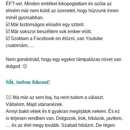
ÉFT-vel. Minden emléket kikopogtattam és azóta az
elmém már nem küldi az üzenetet, hogy húzzunk innen
minél gyorsabban.
☑️
Már biztonságos előadni egy sztorit.
☑️
Már sokszor beszéltem sok ember előtt.
☑️
Szoktam a Facebook-on élőzni, van Youtube
csatornám, …
Nem gondolnád, hogy egy egykor lámpalázas nővel van
dolgod. 🙂
Sőt, tudom fokozni!
🤷‍♀️
Ma már az sem baj, ha nem tudom a választ.
Vállalom. Majd utánanézek.
Annyi bakit vétek és ti gyakran megírjátok nekem. És ez
is teljesen rendben van. Dolgozok, írok, hibázok, javítom,
… és az élet megy tovább. Szabad hibázni. De régen