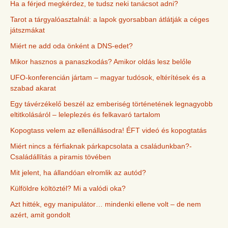
Ha a férjed megkérdez, te tudsz neki tanácsot adni?
Tarot a tárgyalóasztalnál: a lapok gyorsabban átlátják a céges
játszmákat
Miért ne add oda önként a DNS-edet?
Mikor hasznos a panaszkodás? Amikor oldás lesz belőle
UFO-konferencián jártam – magyar tudósok, eltérítések és a
szabad akarat
Egy távérzékelő beszél az emberiség történetének legnagyobb
eltitkolásáról – leleplezés és felkavaró tartalom
Kopogtass velem az ellenállásodra! ÉFT videó és kopogtatás
Miért nincs a férfiaknak párkapcsolata a családunkban?-
Családállítás a piramis tövében
Mit jelent, ha állandóan elromlik az autód?
Külföldre költöztél? Mi a valódi oka?
Azt hitték, egy manipulátor… mindenki ellene volt – de nem
azért, amit gondolt