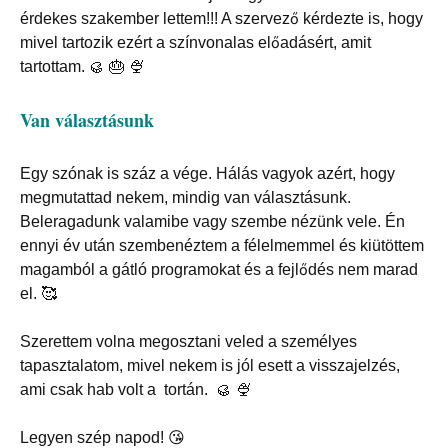
érdekes szakember lettem!!! A szervező kérdezte is, hogy
mivel tartozik ezért a színvonalas előadásért, amit
tartottam.
🥮 🎂 🍨
Van választásunk
Egy szónak is száz a vége. Hálás vagyok azért, hogy
megmutattad nekem, mindig van választásunk.
Beleragadunk valamibe vagy szembe nézünk vele. Én
ennyi év után szembenéztem a félelmemmel és kiütöttem
magamból a gátló programokat és a fejlődés nem marad
el. 🥰
Szerettem volna megosztani veled a személyes
tapasztalatom, mivel nekem is jól esett a visszajelzés,
ami csak hab volt a tortán.
🥮
🍨
Legyen szép napod! 😘