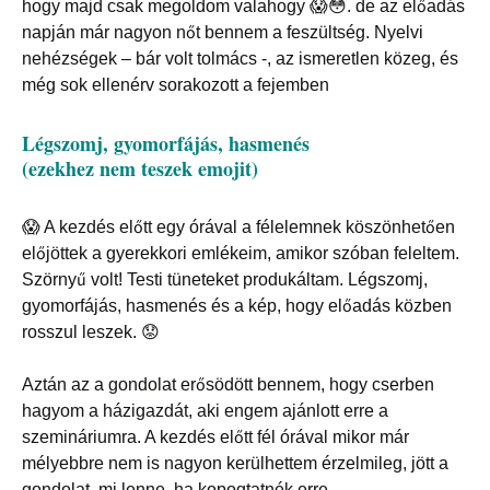
hogy majd csak megoldom valahogy 😱😳. de az előadás
napján már nagyon nőt bennem a feszültség. Nyelvi
nehézségek – bár volt tolmács -, az ismeretlen közeg, és
még sok ellenérv sorakozott a fejemben
Légszomj, gyomorfájás, hasmenés
(ezekhez nem teszek emojit)
😱
A kezdés előtt egy órával a félelemnek köszönhetően
előjöttek a gyerekkori emlékeim, amikor szóban feleltem.
Szörnyű volt! Testi tüneteket produkáltam. Légszomj,
gyomorfájás, hasmenés és a kép, hogy előadás közben
rosszul leszek. 😟
Aztán az a gondolat erősödött bennem, hogy cserben
hagyom a házigazdát, aki engem ajánlott erre a
szemináriumra. A kezdés előtt fél órával mikor már
mélyebbre nem is nagyon kerülhettem érzelmileg, jött a
gondolat, mi lenne, ha kopogtatnék erre.