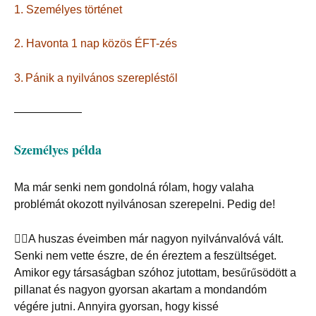
1. Személyes történet
2. Havonta 1 nap közös ÉFT-zés
3.
Pánik a nyilvános szerepléstől
——————
Személyes példa
Ma már senki nem gondolná rólam, hogy valaha
problémát okozott nyilvánosan szerepelni. Pedig de!
🤦‍♀️
A huszas éveimben már nagyon nyilvánvalóvá vált.
Senki nem vette észre, de én éreztem a feszültséget.
Amikor egy társaságban szóhoz jutottam, besűrűsödött a
pillanat és nagyon gyorsan akartam a mondandóm
végére jutni. Annyira gyorsan, hogy kissé