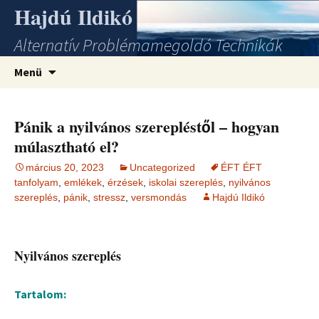
Hajdú Ildikó
Alternatív Problémamegoldó Technikák
Ugrás
Keresé
Menü
a
tartalomhoz
Pánik a nyilvános szerepléstől – hogyan
múlasztható el?
március 20, 2023
Uncategorized
ÉFT ÉFT
tanfolyam
,
emlékek
,
érzések
,
iskolai szereplés
,
nyilvános
szereplés
,
pánik
,
stressz
,
versmondás
Hajdú Ildikó
Nyilvános szereplés
Tartalom: