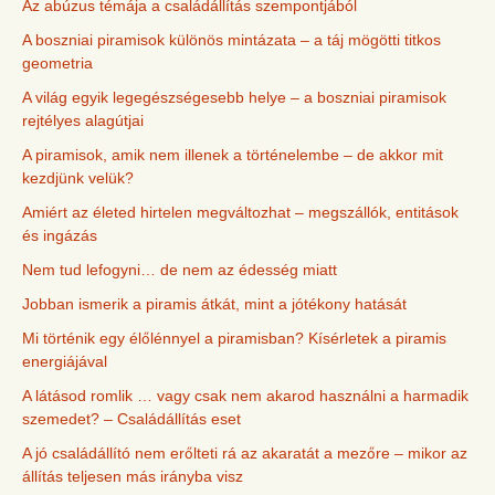
Az abúzus témája a családállítás szempontjából
A boszniai piramisok különös mintázata – a táj mögötti titkos
geometria
A világ egyik legegészségesebb helye – a boszniai piramisok
rejtélyes alagútjai
A piramisok, amik nem illenek a történelembe – de akkor mit
kezdjünk velük?
Amiért az életed hirtelen megváltozhat – megszállók, entitások
és ingázás
Nem tud lefogyni… de nem az édesség miatt
Jobban ismerik a piramis átkát, mint a jótékony hatását
Mi történik egy élőlénnyel a piramisban? Kísérletek a piramis
energiájával
A látásod romlik … vagy csak nem akarod használni a harmadik
szemedet? – Családállítás eset
A jó családállító nem erőlteti rá az akaratát a mezőre – mikor az
állítás teljesen más irányba visz