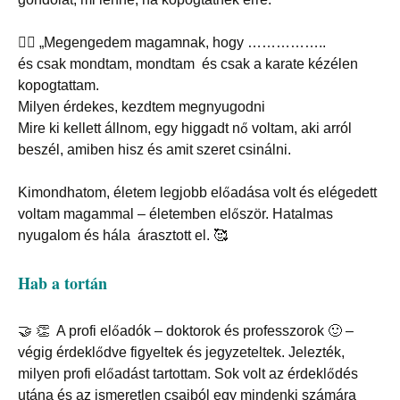
🦸‍♀️
„Megengedem magamnak, hogy ……………..
és csak mondtam, mondtam és csak a karate kézélen
kopogtattam.
Milyen érdekes, kezdtem megnyugodni
Mire ki kellett állnom, egy higgadt nő voltam, aki arról
beszél, amiben hisz és amit szeret csinálni.
Kimondhatom, életem legjobb előadása volt és elégedett
voltam magammal – életemben először. Hatalmas
nyugalom és hála árasztott el. 🥰
Hab a tortán
🤝 👏
A profi előadók – doktorok és professzorok 🙂 –
végig érdeklődve figyeltek és jegyzeteltek. Jelezték,
milyen profi előadást tartottam. Sok volt az érdeklődés
utána és az ismeretlen csajból egy mindenki számára