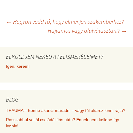
w
e
t
i
i
b
e
l
t
o
r
Bejegyzés
t
o
e
←
Hogyan vedd rá, hogy elmenjen szakemberhez?
e
k
s
r
t
Hajlamos vagy alulválasztani?
→
)
navigáció
ELKÜLDJEM NEKED A FELISMERÉSEIMET?
Igen, kérem!
BLOG
TRAUMA – Benne akarsz maradni – vagy túl akarsz lenni rajta?
Rosszabbul voltál családállítás után? Ennek nem kellene így
lennie!