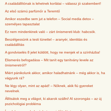
A családállítónak is lehetnek korlátai – válassz jó szakembert!
Az első számú parfümőr a Teremtő
Amikor eszedbe sem jut a telefon – Social media detox –
személyes tapasztalat
Ez nem mindenkinek való – zárt önismereti klub: habcsók.
Beszélgessünk a testi tünettel – aranyér, identitás és
családállítás
A gondviselés 8 jelet küldött, hogy ne menjek el a színházba!
Elismerés befogadása – Mit tanít egy tanítvány levele az
önismeretről?
Miért pánikolunk akkor, amikor haladhatnánk – még akkor is, ha
vágyunk rá?
Ne légy olyan, mint az apád! – Nőknek, akik fiú gyereket
nevelnek.
Állítsátok meg a világot, ki akarok szállni! AI szorongás – az új
pszichológiai probléma