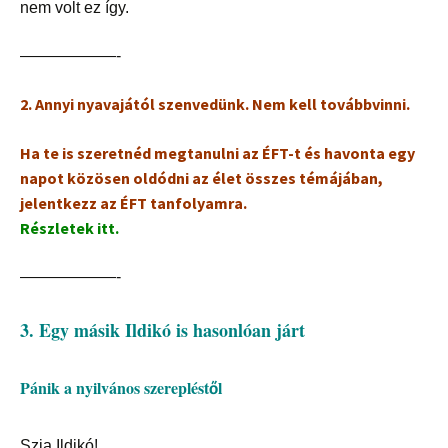
nem volt ez így.
——————-
2. Annyi nyavajától szenvedünk. Nem kell továbbvinni.
Ha te is szeretnéd megtanulni az ÉFT-t és havonta egy
napot közösen oldódni az élet összes témájában,
jelentkezz az ÉFT tanfolyamra.
Részletek itt.
——————-
3. Egy másik Ildikó is hasonlóan járt
Pánik a nyilvános szerepléstől
Szia Ildikó!