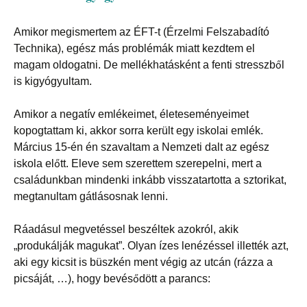
Amikor megismertem az ÉFT-t (Érzelmi Felszabadító
Technika), egész más problémák miatt kezdtem el
magam oldogatni. De mellékhatásként a fenti stresszből
is kigyógyultam.
Amikor a negatív emlékeimet, életeseményeimet
kopogtattam ki, akkor sorra került egy iskolai emlék.
Március 15-én én szavaltam a Nemzeti dalt az egész
iskola előtt. Eleve sem szerettem szerepelni, mert a
családunkban mindenki inkább visszatartotta a sztorikat,
megtanultam gátlásosnak lenni.
Ráadásul megvetéssel beszéltek azokról, akik
„produkálják magukat”. Olyan ízes lenézéssel illették azt,
aki egy kicsit is büszkén ment végig az utcán (rázza a
picsáját, …), hogy bevésődött a parancs: