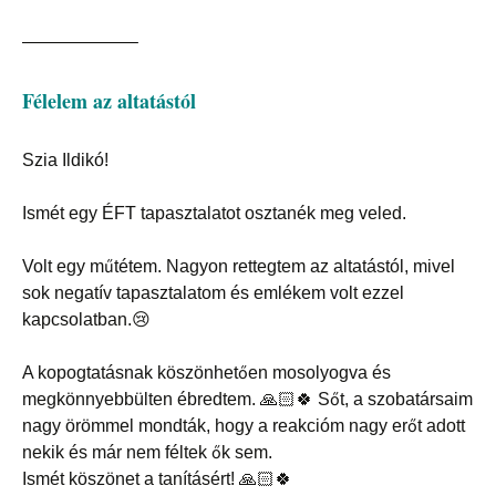
——————–
Félelem az altatástól
Szia Ildikó!
Ismét egy ÉFT tapasztalatot osztanék meg veled.
Volt egy műtétem. Nagyon rettegtem az altatástól, mivel
sok negatív tapasztalatom és emlékem volt ezzel
kapcsolatban.😢
A kopogtatásnak köszönhetően mosolyogva és
megkönnyebbülten ébredtem. 🙏🏻🍀 Sőt, a szobatársaim
nagy örömmel mondták, hogy a reakcióm nagy erőt adott
nekik és már nem féltek ők sem.
Ismét köszönet a tanításért! 🙏🏻🍀