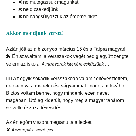
❌
ne mutogassuk magunkat,
❌
ne dicsekedjünk,
❌
ne hangsúlyozzuk az érdemeinket, …
Akkor mondjunk verset!
Aztán jött az a bizonyos március 15 és a Talpra magyar!
🎤
Én szavaltam, a versszakok végét pedig együtt zengte
A magyarok istenére esküszünk …
velem az iskola:
🏃‍♀️
Az egyik sokadik versszakban valamit eltévesztettem,
de dacolva a menekülési vágyammal, mondtam tovább.
Biztos voltam benne, hogy mindenki ezen nevet
magában. Utólag kiderült, hogy még a magyar tanárom
se vette észre a tévesztést.
Az én egóm viszont megtanulta a leckét:
❌
A szereplés veszélyes.