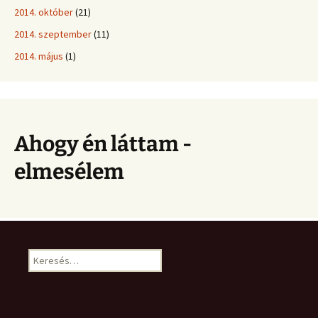
2014. október
(21)
2014. szeptember
(11)
2014. május
(1)
Ahogy én láttam -
elmesélem
Keresés: