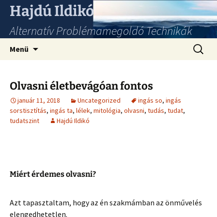
Hajdú Ildikó
Alternatív Problémamegoldó Technikák
Ugrás
Keresés
Menü
a
tartalomhoz
Olvasni életbevágóan fontos
január 11, 2018
Uncategorized
ingás so
,
ingás
sorstisztítás
,
ingás ta
,
lélek
,
mitológia
,
olvasni
,
tudás
,
tudat
,
tudatszint
Hajdú Ildikó
Miért érdemes olvasni?
Azt tapasztaltam, hogy az én szakmámban az önművelés
elengedhetetlen.