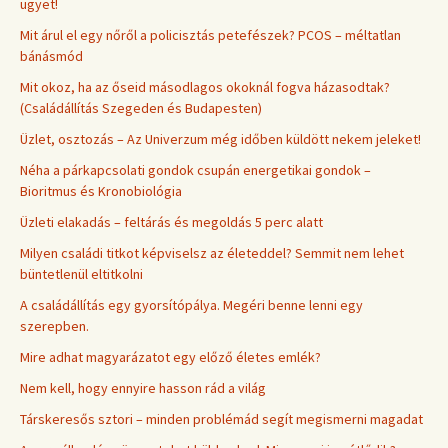
ügyet!
Mit árul el egy nőről a policisztás petefészek? PCOS – méltatlan
bánásmód
Mit okoz, ha az őseid másodlagos okoknál fogva házasodtak?
(Családállítás Szegeden és Budapesten)
Üzlet, osztozás – Az Univerzum még időben küldött nekem jeleket!
Néha a párkapcsolati gondok csupán energetikai gondok –
Bioritmus és Kronobiológia
Üzleti elakadás – feltárás és megoldás 5 perc alatt
Milyen családi titkot képviselsz az életeddel? Semmit nem lehet
büntetlenül eltitkolni
A családállítás egy gyorsítópálya. Megéri benne lenni egy
szerepben.
Mire adhat magyarázatot egy előző életes emlék?
Nem kell, hogy ennyire hasson rád a világ
Társkeresős sztori – minden problémád segít megismerni magadat