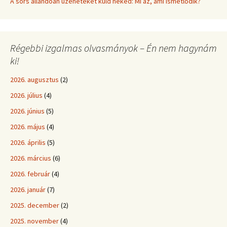
A sors állandóan üzeneteket küld neked: Mi az, ami ismétlődik?
Régebbi izgalmas olvasmányok – Én nem hagynám
ki!
2026. augusztus
(2)
2026. július
(4)
2026. június
(5)
2026. május
(4)
2026. április
(5)
2026. március
(6)
2026. február
(4)
2026. január
(7)
2025. december
(2)
2025. november
(4)