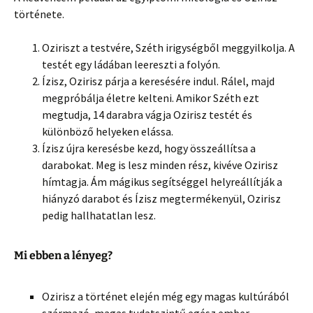
története.
Oziriszt a testvére, Széth irigységből meggyilkolja. A
testét egy ládában leereszti a folyón.
Ízisz, Ozirisz párja a keresésére indul. Rálel, majd
megpróbálja életre kelteni. Amikor Széth ezt
megtudja, 14 darabra vágja Ozirisz testét és
különböző helyeken elássa.
Ízisz újra keresésbe kezd, hogy összeállítsa a
darabokat. Meg is lesz minden rész, kivéve Ozirisz
hímtagja. Ám mágikus segítséggel helyreállítják a
hiányzó darabot és Ízisz megtermékenyül, Ozirisz
pedig hallhatatlan lesz.
Mi ebben a lényeg?
Ozirisz a történet elején még egy magas kultúrából