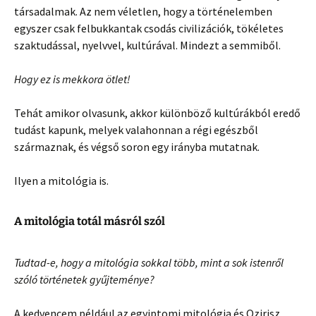
társadalmak. Az nem véletlen, hogy a történelemben
egyszer csak felbukkantak csodás civilizációk, tökéletes
szaktudással, nyelvvel, kultúrával. Mindezt a semmiből.
Hogy ez is mekkora ötlet!
Tehát amikor olvasunk, akkor különböző kultúrákból eredő
tudást kapunk, melyek valahonnan a régi egészből
származnak, és végső soron egy irányba mutatnak.
Ilyen a mitológia is.
A mitológia totál másról szól
Tudtad-e, hogy a mitológia sokkal több, mint a sok istenről
szóló történetek gyűjteménye?
A kedvencem például az egyiptomi mitológia és Ozirisz