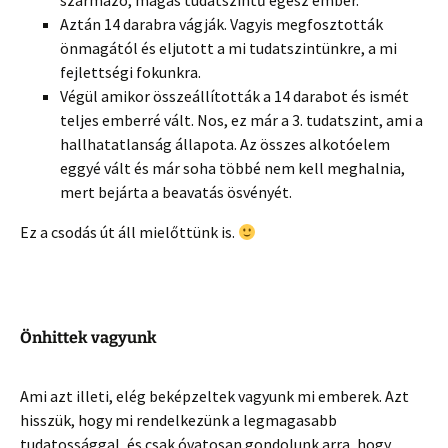
származó, magas tudatszintű egész ember.
Aztán 14 darabra vágják. Vagyis megfosztották
önmagától és eljutott a mi tudatszintünkre, a mi
fejlettségi fokunkra.
Végül amikor összeállították a 14 darabot és ismét
teljes emberré vált. Nos, ez már a 3. tudatszint, ami a
hallhatatlanság állapota. Az összes alkotóelem
eggyé vált és már soha többé nem kell meghalnia,
mert bejárta a beavatás ösvényét.
Ez a csodás út áll mielőttünk is.
Önhittek vagyunk
Ami azt illeti, elég beképzeltek vagyunk mi emberek. Azt
hisszük, hogy mi rendelkezünk a legmagasabb
tudatossággal, és csak óvatosan gondolunk arra, hogy