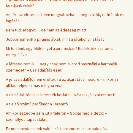
kezdjünk velük?
Amiért az életed hirtelen megváltozhat – megszállók, entitások és
ingázás
Nem tud lefogyni… de nem az édesség miatt
Jobban ismerik a piramis átkát, mint a jótékony hatását
Mi történik egy élőlénnyel a piramisban? Kísérletek a piramis
energiájával
A látásod romlik … vagy csak nem akarod használni a harmadik
szemedet? – Családállítás eset
A jó családállító nem erőlteti rá az akaratát a mezőre – mikor az
állítás teljesen más irányba visz
A családállítónak is lehetnek korlátai – válassz jó szakembert!
Az első számú parfümőr a Teremtő
Amikor eszedbe sem jut a telefon – Social media detox –
személyes tapasztalat
Ez nem mindenkinek való – zárt önismereti klub: habcsók.