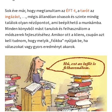
Sok éve már, hogy megtanultam az
ÉFT-t
, a
tarót
az
ingázást
, …, mégis állandóan olvasok és szinte mindig
találok olyan nézőpontot, ami beépíthető a munkámba.
Minden könyvből mást tanulok és felhasználom a
módszerek fejlesztéséhez. Amikor ott a kliens, csupán azt
kell tudnom, hogy melyik „fiókba” nyúljak be, ha
válaszokat vagy gyors eredményt akarok.