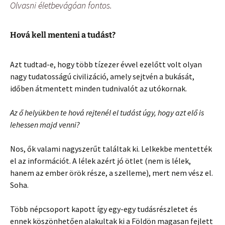
Olvasni életbevágóan fontos.
Hová kell menteni a tudást?
Azt tudtad-e, hogy több tízezer évvel ezelőtt volt olyan
nagy tudatosságú civilizáció, amely sejtvén a bukását,
időben átmentett minden tudnivalót az utókornak.
Az ő helyükben te hová rejtenél el tudást úgy, hogy azt elő is
lehessen majd venni?
Nos, ők valami nagyszerűt találtak ki. Lelkekbe mentették
el az információt. A lélek azért jó ötlet (nem is lélek,
hanem az ember örök része, a szelleme), mert nem vész el.
Soha.
Több népcsoport kapott így egy-egy tudásrészletet és
ennek köszönhetően alakultak ki a Földön magasan fejlett