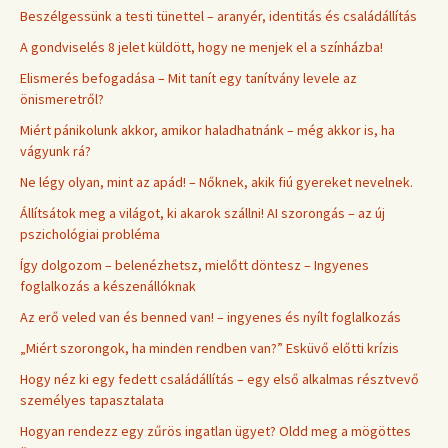
Beszélgessünk a testi tünettel – aranyér, identitás és családállítás
A gondviselés 8 jelet küldött, hogy ne menjek el a színházba!
Elismerés befogadása – Mit tanít egy tanítvány levele az
önismeretről?
Miért pánikolunk akkor, amikor haladhatnánk – még akkor is, ha
vágyunk rá?
Ne légy olyan, mint az apád! – Nőknek, akik fiú gyereket nevelnek.
Állítsátok meg a világot, ki akarok szállni! AI szorongás – az új
pszichológiai probléma
Így dolgozom – belenézhetsz, mielőtt döntesz – Ingyenes
foglalkozás a készenállóknak
Az erő veled van és benned van! – ingyenes és nyílt foglalkozás
„Miért szorongok, ha minden rendben van?” Esküvő előtti krízis
Hogy néz ki egy fedett családállítás – egy első alkalmas résztvevő
személyes tapasztalata
Hogyan rendezz egy zűrös ingatlan ügyet? Oldd meg a mögöttes