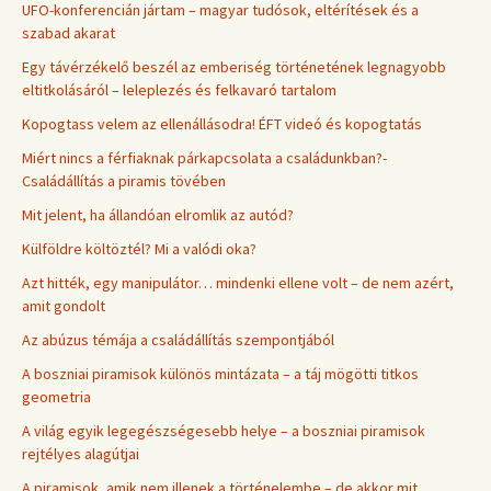
UFO-konferencián jártam – magyar tudósok, eltérítések és a
szabad akarat
Egy távérzékelő beszél az emberiség történetének legnagyobb
eltitkolásáról – leleplezés és felkavaró tartalom
Kopogtass velem az ellenállásodra! ÉFT videó és kopogtatás
Miért nincs a férfiaknak párkapcsolata a családunkban?-
Családállítás a piramis tövében
Mit jelent, ha állandóan elromlik az autód?
Külföldre költöztél? Mi a valódi oka?
Azt hitték, egy manipulátor… mindenki ellene volt – de nem azért,
amit gondolt
Az abúzus témája a családállítás szempontjából
A boszniai piramisok különös mintázata – a táj mögötti titkos
geometria
A világ egyik legegészségesebb helye – a boszniai piramisok
rejtélyes alagútjai
A piramisok, amik nem illenek a történelembe – de akkor mit