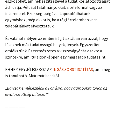
eszközöket, aminek segítségével a tudat korlátozottságát
áthidalja. Például találmányokkal: a telefonnal vagy az
internettel. Ezek segítségével kapcsolódhatunk
egymáshoz, még akkor is, ha a régi értelemben vett
telepátiánkat elvesztettük.
És valahol mélyen az emberiség tisztában van azzal, hogy
léteznek más tudatosságú helyek, lények. Egyszerűen
emlékszünk. És természetes a visszavágyódás ezekre a
szintekre, ami tulajdonképpen egy magasabb tudatszint.
EHHEZ EGY JÓ ESZKÖZ AZ
INGÁS SORSTISZTÍTÁS
, ami meg
is tanulható. Akár már keddtől.
„
Bárcsak emlékeznénk a Forrásra, hogy darabokra törjön az
elválasztottság mítosza!”
——————