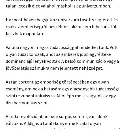
talán létezik élet valahol máshol is az univerzumban.
Ha most békén hagyjuk az univerzum távoli szegleteit és
csak az emberiségről beszélünk, akkor sem lehetünk túl
büszkék magunkra.
Valaha nagyon magas tudatossággal rendelkeztünk. Volt
olyan tudatkorszak, ahol az emberek jobb agyfélteke
dominanciájú lények voltak. A belső kommunikáció vagy a
jövőbelátás számukra nem jelentett nehézséget.
Aztán történt az emberiség történetében egy olyan
esemény, aminek a hatására egy alacsonyabb tudatossági
szintre zuhantunk vissza. Ahol épp most vagyunk az egy
diszharmonikus szint.
A tudat evolúciójában nem sürgős semmi, van időnk
változni. Addig is a találékony elme kitalál olyan