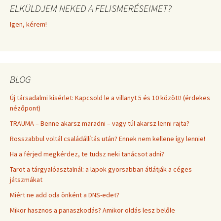
ELKÜLDJEM NEKED A FELISMERÉSEIMET?
Igen, kérem!
BLOG
Új társadalmi kísérlet: Kapcsold le a villanyt 5 és 10 között! (érdekes
nézőpont)
TRAUMA – Benne akarsz maradni – vagy túl akarsz lenni rajta?
Rosszabbul voltál családállítás után? Ennek nem kellene így lennie!
Ha a férjed megkérdez, te tudsz neki tanácsot adni?
Tarot a tárgyalóasztalnál: a lapok gyorsabban átlátják a céges
játszmákat
Miért ne add oda önként a DNS-edet?
Mikor hasznos a panaszkodás? Amikor oldás lesz belőle