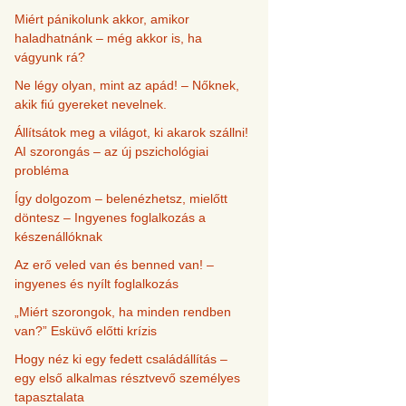
Miért pánikolunk akkor, amikor
haladhatnánk – még akkor is, ha
vágyunk rá?
Ne légy olyan, mint az apád! – Nőknek,
akik fiú gyereket nevelnek.
Állítsátok meg a világot, ki akarok szállni!
AI szorongás – az új pszichológiai
probléma
Így dolgozom – belenézhetsz, mielőtt
döntesz – Ingyenes foglalkozás a
készenállóknak
Az erő veled van és benned van! –
ingyenes és nyílt foglalkozás
„Miért szorongok, ha minden rendben
van?” Esküvő előtti krízis
Hogy néz ki egy fedett családállítás –
egy első alkalmas résztvevő személyes
tapasztalata