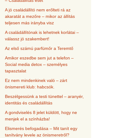
– Családállítás eset
A jó családállító nem erőlteti rá az
akaratát a mezőre – mikor az állítás
teljesen más irányba visz
A családállítónak is lehetnek korlátai –
válassz jó szakembert!
Az első számú parfümőr a Teremtő
Amikor eszedbe sem jut a telefon –
Social media detox – személyes
tapasztalat
Ez nem mindenkinek való – zárt
önismereti klub: habcsók.
Beszélgessünk a testi tünettel – aranyér,
identitás és családállítás
A gondviselés 8 jelet küldött, hogy ne
menjek el a színházba!
Elismerés befogadása – Mit tanít egy
tanítvány levele az önismeretről?