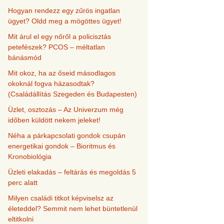
Hogyan rendezz egy zűrös ingatlan
ügyet? Oldd meg a mögöttes ügyet!
Mit árul el egy nőről a policisztás
petefészek? PCOS – méltatlan
bánásmód
Mit okoz, ha az őseid másodlagos
okoknál fogva házasodtak?
(Családállítás Szegeden és Budapesten)
Üzlet, osztozás – Az Univerzum még
időben küldött nekem jeleket!
Néha a párkapcsolati gondok csupán
energetikai gondok – Bioritmus és
Kronobiológia
Üzleti elakadás – feltárás és megoldás 5
perc alatt
Milyen családi titkot képviselsz az
életeddel? Semmit nem lehet büntetlenül
eltitkolni