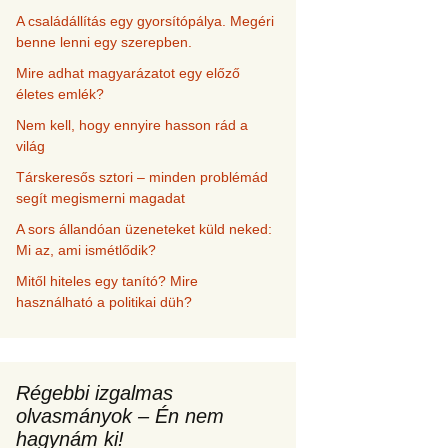
A családállítás egy gyorsítópálya. Megéri
benne lenni egy szerepben.
Mire adhat magyarázatot egy előző
életes emlék?
Nem kell, hogy ennyire hasson rád a
világ
Társkeresős sztori – minden problémád
segít megismerni magadat
A sors állandóan üzeneteket küld neked:
Mi az, ami ismétlődik?
Mitől hiteles egy tanító? Mire
használható a politikai düh?
Régebbi izgalmas
olvasmányok – Én nem
hagynám ki!