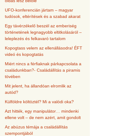
oldás lesz belőle
UFO-konferencián jártam – magyar
tudósok, eltérítések és a szabad akarat
Egy távérzékelő beszél az emberiség
történetének legnagyobb eltitkolásáról –
leleplezés és felkavaró tartalom
Kopogtass velem az ellenállásodra! ÉFT
videó és kopogtatás
Miért nincs a férfiaknak párkapcsolata a
családunkban?- Családállítás a piramis
tövében
Mit jelent, ha állandóan elromlik az
autód?
Külföldre költöztél? Mi a valódi oka?
Azt hitték, egy manipulátor… mindenki
ellene volt – de nem azért, amit gondolt
Az abúzus témája a családállítás
szempontjából