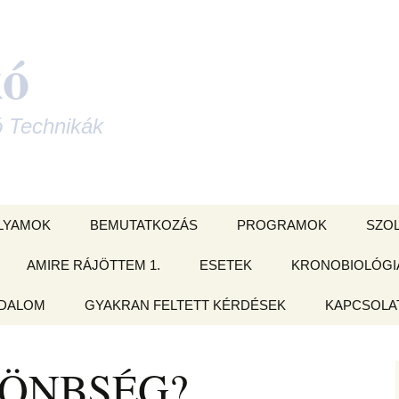
kó
ó Technikák
LYAMOK
BEMUTATKOZÁS
PROGRAMOK
SZO
 KÁRTYA
AMIRE RÁJÖTTEM 1.
ESETEK
CSOPORTOS ONLINE
KRONOBIOLÓGI
VARÁ
LYAM
OLDÁSOK
ODALOM
nyvek –
AMIRE RÁJÖTTEM 2.
GYAKRAN FELTETT KÉRDÉSEK
ÉFT esetek
KAPCSOLAT
orlatok
mzés tanfolyam
Családállítás
)
ma feltárás és
et
AMIRE RÁJÖTTEM 3.
ÉFT esetek 2.
Adatkezelési
jesztő
Izomteszt
LÖNBSÉG?
- és
ORGATÓKÖNYV
AMIRE RÁJÖTTEM 4.
ÉFT esetek 3.
Szeretnéd, 
delmek a
LYAM
elküldjem ne