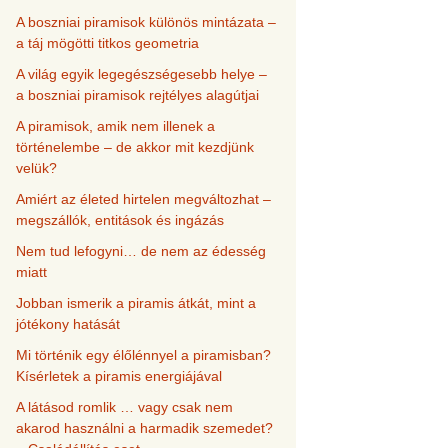
A boszniai piramisok különös mintázata –
a táj mögötti titkos geometria
A világ egyik legegészségesebb helye –
a boszniai piramisok rejtélyes alagútjai
A piramisok, amik nem illenek a
történelembe – de akkor mit kezdjünk
velük?
Amiért az életed hirtelen megváltozhat –
megszállók, entitások és ingázás
Nem tud lefogyni… de nem az édesség
miatt
Jobban ismerik a piramis átkát, mint a
jótékony hatását
Mi történik egy élőlénnyel a piramisban?
Kísérletek a piramis energiájával
A látásod romlik … vagy csak nem
akarod használni a harmadik szemedet?