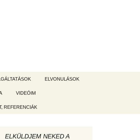
Keresés:
LGÁLTATÁSOK
ELVONULÁSOK
A
ZSIGE BOLT
VIDEÓIM
ELVONULÁS –
Magyarországon
, REFERENCIÁK
 tájékoztató
hogy
ELKÜLDJEM NEKED A
ked az új