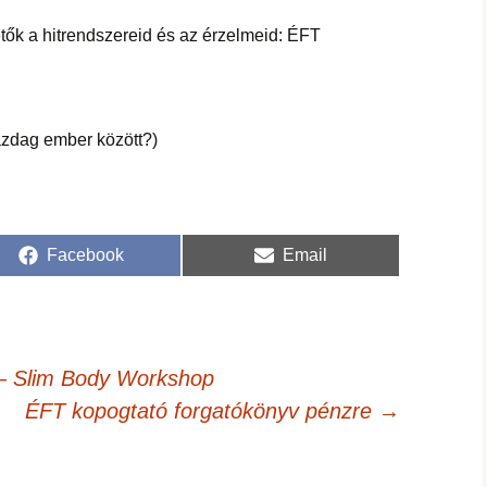
hanganyagok – régebbi
foglalkozások
ők a hitrendszereid és az érzelmeid: ÉFT
azdag ember között?)
Share
Share
Facebook
Email
on
on
 – Slim Body Workshop
ÉFT kopogtató forgatókönyv pénzre
→