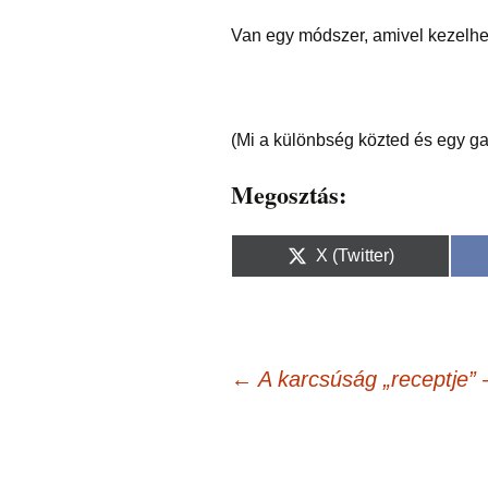
Van egy módszer, amivel kezelhet
(Mi a különbség közted és egy g
Megosztás:
Share
X (Twitter)
on
Bejegyzés
←
A karcsúság „receptje”
navigáció