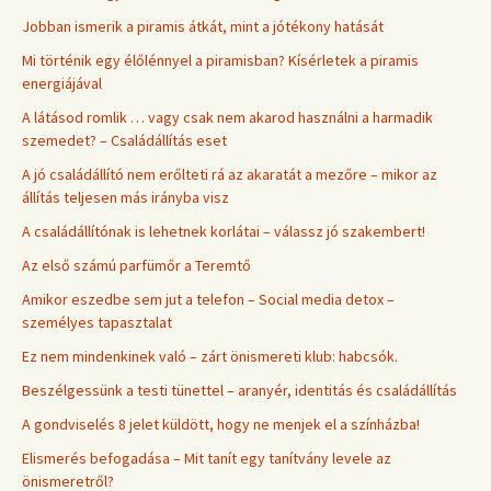
Jobban ismerik a piramis átkát, mint a jótékony hatását
Mi történik egy élőlénnyel a piramisban? Kísérletek a piramis
energiájával
A látásod romlik … vagy csak nem akarod használni a harmadik
szemedet? – Családállítás eset
A jó családállító nem erőlteti rá az akaratát a mezőre – mikor az
állítás teljesen más irányba visz
A családállítónak is lehetnek korlátai – válassz jó szakembert!
Az első számú parfümőr a Teremtő
Amikor eszedbe sem jut a telefon – Social media detox –
személyes tapasztalat
Ez nem mindenkinek való – zárt önismereti klub: habcsók.
Beszélgessünk a testi tünettel – aranyér, identitás és családállítás
A gondviselés 8 jelet küldött, hogy ne menjek el a színházba!
Elismerés befogadása – Mit tanít egy tanítvány levele az
önismeretről?