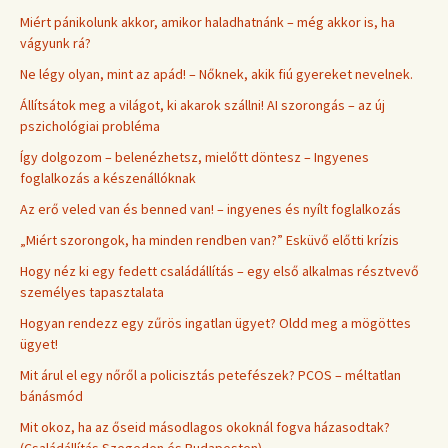
Miért pánikolunk akkor, amikor haladhatnánk – még akkor is, ha
vágyunk rá?
Ne légy olyan, mint az apád! – Nőknek, akik fiú gyereket nevelnek.
Állítsátok meg a világot, ki akarok szállni! AI szorongás – az új
pszichológiai probléma
Így dolgozom – belenézhetsz, mielőtt döntesz – Ingyenes
foglalkozás a készenállóknak
Az erő veled van és benned van! – ingyenes és nyílt foglalkozás
„Miért szorongok, ha minden rendben van?” Esküvő előtti krízis
Hogy néz ki egy fedett családállítás – egy első alkalmas résztvevő
személyes tapasztalata
Hogyan rendezz egy zűrös ingatlan ügyet? Oldd meg a mögöttes
ügyet!
Mit árul el egy nőről a policisztás petefészek? PCOS – méltatlan
bánásmód
Mit okoz, ha az őseid másodlagos okoknál fogva házasodtak?