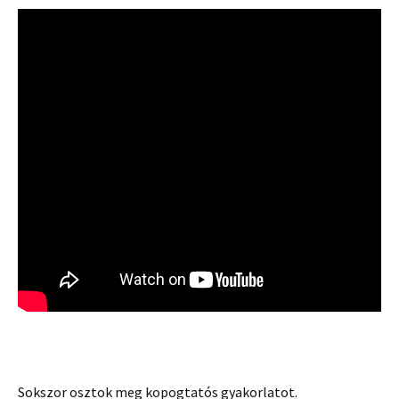
Sokszor osztok meg kopogtatós gyakorlatot.