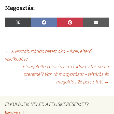
Megosztás:
Share
Share
Share
Share
X
F
P
E
on
on
on
on
(
a
i
m
T
c
n
a
w
e
t
i
i
b
e
l
t
o
r
t
o
e
Bejegyzés
←
A visszahúzódás rejtett oka – ikrek eltérő
e
k
s
r
t
viselkedése
)
Elszigetelten élsz és nem tudsz nyitni, pedig
navigáció
szeretnél? Van rá magyarázat – feltárás és
megoldás 26 perc alatt
→
ELKÜLDJEM NEKED A FELISMERÉSEIMET?
Igen, kérem!