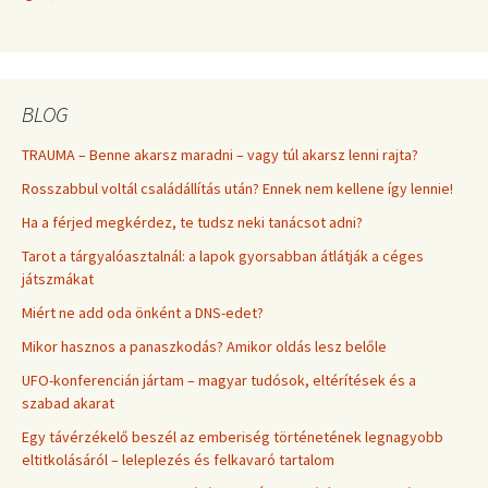
BLOG
TRAUMA – Benne akarsz maradni – vagy túl akarsz lenni rajta?
Rosszabbul voltál családállítás után? Ennek nem kellene így lennie!
Ha a férjed megkérdez, te tudsz neki tanácsot adni?
Tarot a tárgyalóasztalnál: a lapok gyorsabban átlátják a céges
játszmákat
Miért ne add oda önként a DNS-edet?
Mikor hasznos a panaszkodás? Amikor oldás lesz belőle
UFO-konferencián jártam – magyar tudósok, eltérítések és a
szabad akarat
Egy távérzékelő beszél az emberiség történetének legnagyobb
eltitkolásáról – leleplezés és felkavaró tartalom