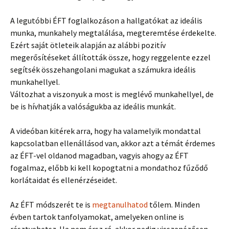
A legutóbbi ÉFT foglalkozáson a hallgatókat az ideális
munka, munkahely megtalálása, megteremtése érdekelte.
Ezért saját ötleteik alapján az alábbi pozitív
megerősítéseket állították össze, hogy reggelente ezzel
segítsék összehangolani magukat a számukra ideális
munkahellyel.
Változhat a viszonyuk a most is meglévő munkahellyel, de
be is hívhatják a valóságukba az ideális munkát.
A videóban kitérek arra, hogy ha valamelyik mondattal
kapcsolatban ellenállásod van, akkor azt a témát érdemes
az ÉFT-vel oldanod magadban, vagyis ahogy az ÉFT
fogalmaz, előbb ki kell kopogtatni a mondathoz fűződő
korlátaidat és ellenérzéseidet.
Az ÉFT módszerét te is
megtanulhatod
tőlem. Minden
évben tartok tanfolyamokat, amelyeken online is