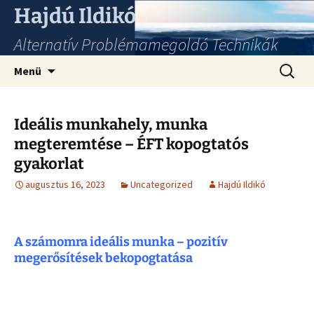
Hajdú Ildikó
Alternatív Problémamegoldó Technikák
Ugrás
Keresés
Menü
a
tartalomhoz
Ideális munkahely, munka
megteremtése – ÉFT kopogtatós
gyakorlat
augusztus 16, 2023
Uncategorized
Hajdú Ildikó
A számomra ideális munka – pozitív
megerősítések bekopogtatása