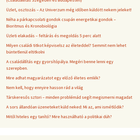
(Családállítás Szegeden és Budapesten)
Üzlet, osztozás – Az Univerzum még időben küldött nekem jeleket!
Néha a párkapcsolati gondok csupán energetikai gondok –
Bioritmus és Kronobiológia
Üzleti elakadás – feltárás és megoldás 5 perc alatt
Milyen családi titkot képviselsz az életeddel? Semmit nem lehet
büntetlenül eltitkolni
A családállítás egy gyorsítópálya. Megéri benne lenni egy
szerepben.
Mire adhat magyarázatot egy előző életes emlék?
Nem kell, hogy ennyire hasson rád a világ
Társkeresős sztori – minden problémád segít megismerni magadat
A sors állandóan üzeneteket küld neked: Mi az, ami ismétlődik?
Mitől hiteles egy tanító? Mire használható a politikai düh?