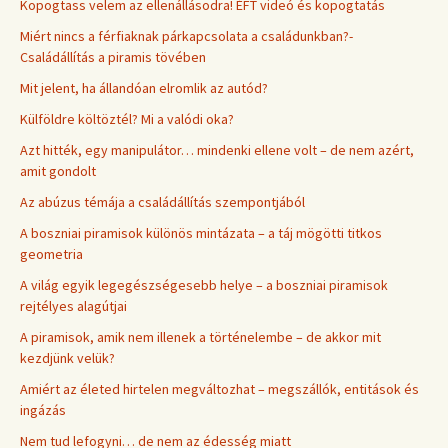
Kopogtass velem az ellenállásodra! ÉFT videó és kopogtatás
Miért nincs a férfiaknak párkapcsolata a családunkban?-
Családállítás a piramis tövében
Mit jelent, ha állandóan elromlik az autód?
Külföldre költöztél? Mi a valódi oka?
Azt hitték, egy manipulátor… mindenki ellene volt – de nem azért,
amit gondolt
Az abúzus témája a családállítás szempontjából
A boszniai piramisok különös mintázata – a táj mögötti titkos
geometria
A világ egyik legegészségesebb helye – a boszniai piramisok
rejtélyes alagútjai
A piramisok, amik nem illenek a történelembe – de akkor mit
kezdjünk velük?
Amiért az életed hirtelen megváltozhat – megszállók, entitások és
ingázás
Nem tud lefogyni… de nem az édesség miatt