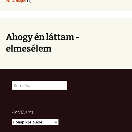
2014. május
(1)
Ahogy én láttam -
elmesélem
Keresés:
Archívum
Archívum