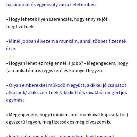
határaimat és egyensúly van az életemben.
• Hogy lehetek ilyen szerencsés, hogy ennyire jól
megfizetnek!
• Minél jobban élvezem a munkám, annál többet fizetnek
érte.
• Hogyan lehet ez még ennél is jobb? • Megengedem, hogy
(a munkatéma is) egyszerű és könnyed legyen.
• Olyan emberekkel működöm együtt, akikkel jó csapatot
alkotunk/ akik szeretnek /akikkel félszavakból megértjük
egymást.
• Megengedem, hogy (minden, ami munkával kapcsolatos)
egyszerű legyen, megfizessék és még élvezzem is.
• Ezek a régi rögzülések – elengedem, hadd menjen!