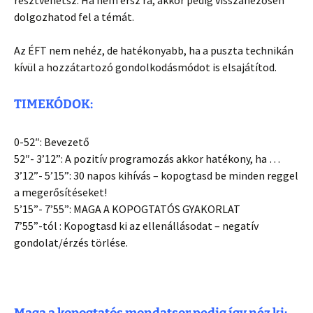
résztvehetsz. Ha nem érsz rá, akkor pedig visszanézősen
dolgozhatod fel a témát.
Az ÉFT nem nehéz, de hatékonyabb, ha a puszta technikán
kívül a hozzátartozó gondolkodásmódot is elsajátítod.
TIMEKÓDOK:
0-52″: Bevezető
52″- 3’12”: A pozitív programozás akkor hatékony, ha …
3’12”- 5’15”: 30 napos kihívás – kopogtasd be minden reggel
a megerősítéseket!
5’15”- 7’55”: MAGA A KOPOGTATÓS GYAKORLAT
7’55”-tól : Kopogtasd ki az ellenállásodat – negatív
gondolat/érzés törlése.