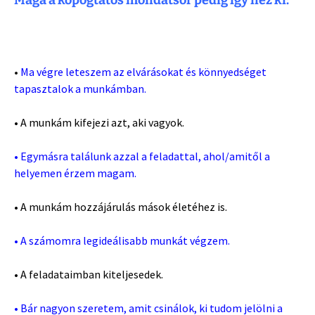
Maga a kopogtatós mondatsor pedig így néz ki:
•
Ma végre leteszem az elvárásokat és könnyedséget
tapasztalok a munkámban.
• A munkám kifejezi azt, aki vagyok.
• Egymásra találunk azzal a feladattal, ahol/amitől a
helyemen érzem magam.
• A munkám hozzájárulás mások életéhez is.
• A számomra legideálisabb munkát végzem.
• A feladataimban kiteljesedek.
• Bár nagyon szeretem, amit csinálok, ki tudom jelölni a