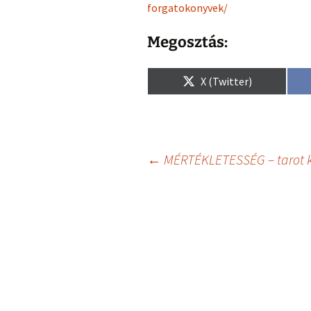
forgatokonyvek/
Megosztás:
Share
X (Twitter)
on
Bejegyzés
←
MÉRTÉKLETESSÉG – tarot k
navigáció