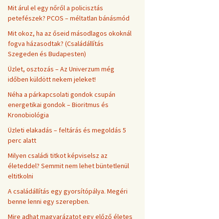
Mit árul el egy nőről a policisztás
petefészek? PCOS – méltatlan bánásmód
Mit okoz, ha az őseid másodlagos okoknál
fogva házasodtak? (Családállítás
Szegeden és Budapesten)
Üzlet, osztozás – Az Univerzum még
időben küldött nekem jeleket!
Néha a párkapcsolati gondok csupán
energetikai gondok – Bioritmus és
Kronobiológia
Üzleti elakadás – feltárás és megoldás 5
perc alatt
Milyen családi titkot képviselsz az
életeddel? Semmit nem lehet büntetlenül
eltitkolni
A családállítás egy gyorsítópálya. Megéri
benne lenni egy szerepben.
Mire adhat magyarázatot egy előző életes