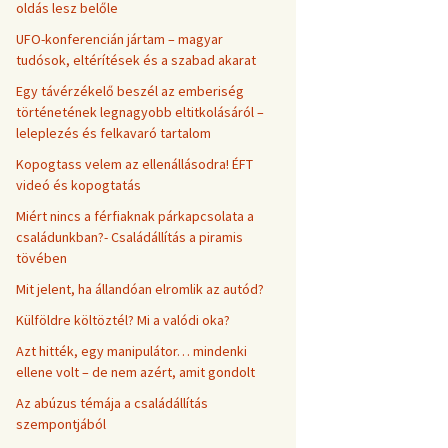
oldás lesz belőle
UFO-konferencián jártam – magyar
tudósok, eltérítések és a szabad akarat
Egy távérzékelő beszél az emberiség
történetének legnagyobb eltitkolásáról –
leleplezés és felkavaró tartalom
Kopogtass velem az ellenállásodra! ÉFT
videó és kopogtatás
Miért nincs a férfiaknak párkapcsolata a
családunkban?- Családállítás a piramis
tövében
Mit jelent, ha állandóan elromlik az autód?
Külföldre költöztél? Mi a valódi oka?
Azt hitték, egy manipulátor… mindenki
ellene volt – de nem azért, amit gondolt
Az abúzus témája a családállítás
szempontjából