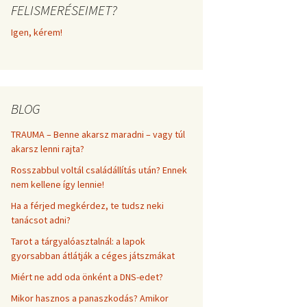
FELISMERÉSEIMET?
frekvenciákkal
Korlátozó hiedelmek a
testsúly, elhízás, evés, …
Igen, kérem!
AZ ÉLET DOLGAI
témakörében
RÖVIDEN
BLOG
TRAUMA – Benne akarsz maradni – vagy túl
akarsz lenni rajta?
Rosszabbul voltál családállítás után? Ennek
nem kellene így lennie!
Ha a férjed megkérdez, te tudsz neki
tanácsot adni?
Tarot a tárgyalóasztalnál: a lapok
gyorsabban átlátják a céges játszmákat
Miért ne add oda önként a DNS-edet?
Mikor hasznos a panaszkodás? Amikor