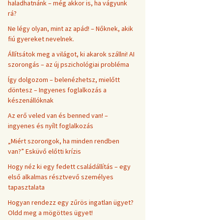
haladhatnánk – még akkor is, ha vágyunk
rá?
Ne légy olyan, mint az apád! – Nőknek, akik
fiú gyereket nevelnek.
Állítsátok meg a világot, ki akarok szállni! AI
szorongás – az új pszichológiai probléma
Így dolgozom – belenézhetsz, mielőtt
döntesz – Ingyenes foglalkozás a
készenállóknak
Az erő veled van és benned van! –
ingyenes és nyílt foglalkozás
„Miért szorongok, ha minden rendben
van?” Esküvő előtti krízis
Hogy néz ki egy fedett családállítás – egy
első alkalmas résztvevő személyes
tapasztalata
Hogyan rendezz egy zűrös ingatlan ügyet?
Oldd meg a mögöttes ügyet!