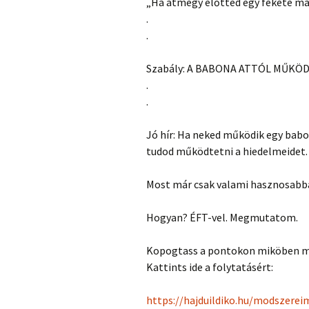
„Ha átmegy előtted egy fekete mac
.
.
Szabály: A BABONA ATTÓL MŰKÖD
.
.
Jó hír: Ha neked működik egy babon
tudod működtetni a hiedelmeidet.
Most már csak valami hasznosabba
Hogyan? ÉFT-vel. Megmutatom.
Kopogtass a pontokon miköben m
Kattints ide a folytatásért:
https://hajduildiko.hu/modszereim