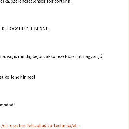
hanganyagok – régebbi
ska, szerencsétlenség fog történni.”
foglalkozások
IK, HOGY HISZEL BENNE.
a, vagis mindig bejön, akkor ezek szerint nagyon jól
t kellene hinned!
ondod.!
/eft-erzelmi-felszabadito-technika/eft-