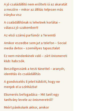
A jó családállító nem erőlteti rá az akaratát
a mezőre – mikor az állítás teljesen más
irányba visz
A családállítónak is lehetnek korlátai –
válassz jó szakembert!
Az első számú parfümőr a Teremtő
Amikor eszedbe sem jut a telefon – Social
media detox – személyes tapasztalat
Ez nem mindenkinek való – zárt önismereti
klub: habcsók.
Beszélgessünk a testi tünettel – aranyér,
identitás és családállítás
A gondviselés 8 jelet küldött, hogy ne
menjek el a színházba!
Elismerés befogadása – Mit tanít egy
tanítvány levele az önismeretről?
Miért pánikolunk akkor, amikor