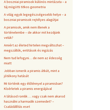
A boszniai piramisok különös mintázata – a
táj mögötti titkos geometria
A világ egyik legegészségesebb helye – a
boszniai piramisok rejtélyes alagútjai
A piramisok, amik nem illenek a
történelembe – de akkor mit kezdjünk
velük?
Amiért az életed hirtelen megváltozhat –
megszállók, entitások és ingázás
Nem tud lefogyni… de nem az édesség
miatt
Jobban ismerik a piramis átkát, mint a
jótékony hatását
Mi történik egy élőlénnyel a piramisban?
Kísérletek a piramis energiájával
A látásod romlik … vagy csak nem akarod
használni a harmadik szemedet? –
Családállítás eset