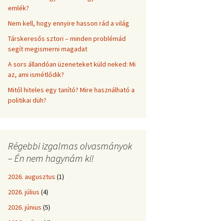
emlék?
Nem kell, hogy ennyire hasson rád a világ
Társkeresős sztori – minden problémád
segít megismerni magadat
A sors állandóan üzeneteket küld neked: Mi
az, ami ismétlődik?
Mitől hiteles egy tanító? Mire használható a
politikai düh?
Régebbi izgalmas olvasmányok
– Én nem hagynám ki!
2026. augusztus
(1)
2026. július
(4)
2026. június
(5)