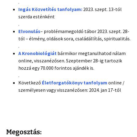
.
Ingás Közvetítés tanfolyam:
2023. szept. 13-tól
szerda esténként
.
Elvonulás
– problémamegoldó tábor 2023. szept. 28-
tól – élmény, oldások sora, családállítás, spiritualitás.
.
A Kronobiológiát
bármikor megtanulhatod nálam
online, visszanézősen. Szeptember 28-ig tartozik
hozzá egy 70.000 forintos ajándék is.
.
Következő
Életforgatókönyv tanfolyam
online /
személyesen vagy visszanézősen: 2024. jan 17-től
Megosztás: