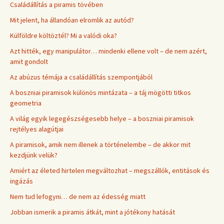
Családállítás a piramis tövében
Mit jelent, ha állandóan elromlik az autód?
Külföldre költöztél? Mi a valódi oka?
Azt hitték, egy manipulátor… mindenki ellene volt – de nem azért,
amit gondolt
Az abúzus témája a családállítás szempontjából
A boszniai piramisok különös mintázata – a táj mögötti titkos
geometria
A világ egyik legegészségesebb helye – a boszniai piramisok
rejtélyes alagútjai
A piramisok, amik nem illenek a történelembe – de akkor mit
kezdjünk velük?
Amiért az életed hirtelen megváltozhat – megszállók, entitások és
ingázás
Nem tud lefogyni… de nem az édesség miatt
Jobban ismerik a piramis átkát, mint a jótékony hatását