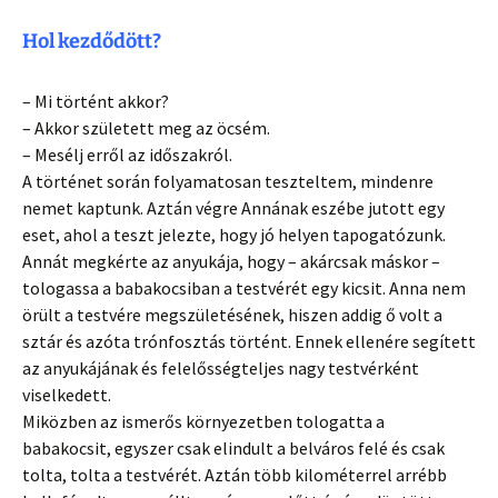
Hol kezdődött?
– Mi történt akkor?
– Akkor született meg az öcsém.
– Mesélj erről az időszakról.
A történet során folyamatosan teszteltem, mindenre
nemet kaptunk. Aztán végre Annának eszébe jutott egy
eset, ahol a teszt jelezte, hogy jó helyen tapogatózunk.
Annát megkérte az anyukája, hogy – akárcsak máskor –
tologassa a babakocsiban a testvérét egy kicsit. Anna nem
örült a testvére megszületésének, hiszen addig ő volt a
sztár és azóta trónfosztás történt. Ennek ellenére segített
az anyukájának és felelősségteljes nagy testvérként
viselkedett.
Miközben az ismerős környezetben tologatta a
babakocsit, egyszer csak elindult a belváros felé és csak
tolta, tolta a testvérét. Aztán több kilométerrel arrébb