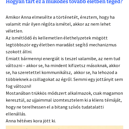
Hogyan tart ez a működés tovább életben téged?
Amikor Anna elmesélte a történetét, éreztem, hogy ha
valamit már ilyen régóta ismétel, akkor az nem lehet
véletlen.
Az ismétlődő és kellemetlen élethelyzetek mögött
legtöbbször egy életben maradást segítő mechanizmus
szokott állni.
Emiatt bármennyi energiát is teszel valamibe, az nem tud
változni – akkor se, ha mindent kifizetsz másoknak, akkor
se, ha szeretettel kommunikálsz, akkor se, ha lehozod a
többieknek a csillagokat az égről. Semmi egy jottányit sem
fog változni!
Mostanában trükkös módszert alkalmazok, csak magamon
keresztül, az ujjaimmal izomtesztelem ki a kliens témáját,
hogy ne terelhessen el a bitang szívós tudatalatti
ellenállás.
Anna hétéves kora jött ki.