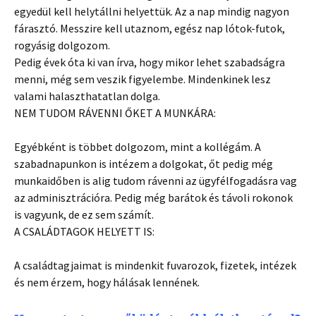
egyedül kell helytállni helyettük. Az a nap mindig nagyon
fárasztó. Messzire kell utaznom, egész nap lótok-futok,
rogyásig dolgozom.
Pedig évek óta ki van írva, hogy mikor lehet szabadságra
menni, még sem veszik figyelembe. Mindenkinek lesz
valami halaszthatatlan dolga.
NEM TUDOM RÁVENNI ŐKET A MUNKÁRA:
Egyébként is többet dolgozom, mint a kollégám. A
szabadnapunkon is intézem a dolgokat, őt pedig még
munkaidőben is alig tudom rávenni az ügyfélfogadásra vag
az adminisztrációra. Pedig még barátok és távoli rokonok
is vagyunk, de ez sem számít.
A CSALÁDTAGOK HELYETT IS:
A családtagjaimat is mindenkit fuvarozok, fizetek, intézek
és nem érzem, hogy hálásak lennének.