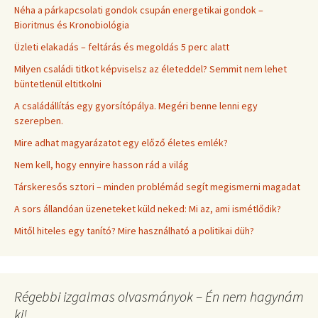
Néha a párkapcsolati gondok csupán energetikai gondok –
Bioritmus és Kronobiológia
Üzleti elakadás – feltárás és megoldás 5 perc alatt
Milyen családi titkot képviselsz az életeddel? Semmit nem lehet
büntetlenül eltitkolni
A családállítás egy gyorsítópálya. Megéri benne lenni egy
szerepben.
Mire adhat magyarázatot egy előző életes emlék?
Nem kell, hogy ennyire hasson rád a világ
Társkeresős sztori – minden problémád segít megismerni magadat
A sors állandóan üzeneteket küld neked: Mi az, ami ismétlődik?
Mitől hiteles egy tanító? Mire használható a politikai düh?
Régebbi izgalmas olvasmányok – Én nem hagynám
ki!