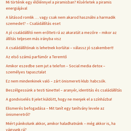
Mi történik egy élőlénnyel a piramisban? Kísérletek a piramis
energiájával
A látásod romlik … vagy csak nem akarod használni a harmadik
szemedet? – Családállítás eset
A jó családállító nem erőlteti rá az akaratát a mezőre – mikor az
állítás teljesen más irányba visz
A családállítónak is lehetnek korlátai – válassz jó szakembert!
Az első számú parfümőr a Teremtő
Amikor eszedbe sem jut a telefon – Social media detox –
személyes tapasztalat
Ez nem mindenkinek való – zárt önismereti klub: habcsók.
Beszélgessünk a testi tünettel – aranyér, identitás és családállítás
A gondviselés 8 jelet küldött, hogy ne menjek el a színházba!
Elismerés befogadása – Mit tanít egy tanítvány levele az
önismeretről?
Miért pánikolunk akkor, amikor haladhatnánk – még akkor is, ha
vágyunk rá?