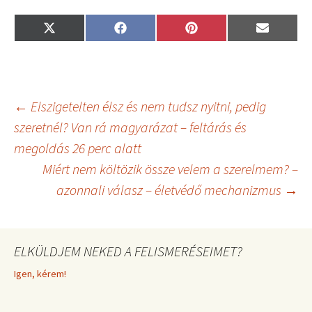
Share
Share
Share
Share
X
F
P
E
on
on
on
on
(
a
i
m
T
c
n
a
w
e
t
i
i
b
e
l
t
o
r
t
o
e
Bejegyzés
←
Elszigetelten élsz és nem tudsz nyitni, pedig
e
k
s
r
t
szeretnél? Van rá magyarázat – feltárás és
)
megoldás 26 perc alatt
navigáció
Miért nem költözik össze velem a szerelmem? –
azonnali válasz – életvédő mechanizmus
→
ELKÜLDJEM NEKED A FELISMERÉSEIMET?
Igen, kérem!