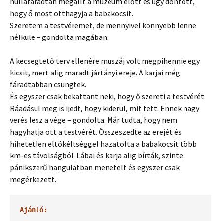
hullafáradtan megállt a múzeum előtt és úgy döntött,
hogy ő most otthagyja a babakocsit.
Szeretem a testvéremet, de mennyivel könnyebb lenne
nélküle – gondolta magában.
A kecsegtető terv ellenére muszáj volt megpihennie egy
kicsit, mert alig maradt jártányi ereje. A karjai még
fáradtabban csüngtek.
És egyszer csak bekattant neki, hogy ő szereti a testvérét.
Ráadásul meg is ijedt, hogy kiderül, mit tett. Ennek nagy
verés lesz a vége – gondolta. Már tudta, hogy nem
hagyhatja ott a testvérét. Összeszedte az erejét és
hihetetlen eltökéltséggel hazatolta a babakocsit több
km-es távolságból. Lábai és karja alig bírták, szinte
pánikszerű hangulatban menetelt és egyszer csak
megérkezett.
Ajánló: