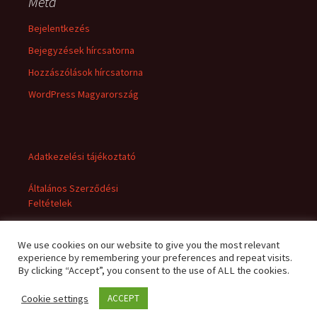
Meta
Bejelentkezés
Bejegyzések hírcsatorna
Hozzászólások hírcsatorna
WordPress Magyarország
Adatkezelési tájékoztató
Általános Szerződési
Feltételek
We use cookies on our website to give you the most relevant
experience by remembering your preferences and repeat visits.
By clicking “Accept”, you consent to the use of ALL the cookies.
Cookie settings
ACCEPT
Adatkezelési tájékoztató
Büszke üzemeltető: WordPress