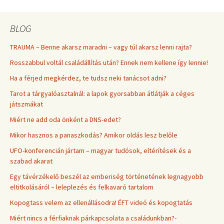
BLOG
TRAUMA – Benne akarsz maradni – vagy túl akarsz lenni rajta?
Rosszabbul voltál családállítás után? Ennek nem kellene így lennie!
Ha a férjed megkérdez, te tudsz neki tanácsot adni?
Tarot a tárgyalóasztalnál: a lapok gyorsabban átlátják a céges
játszmákat
Miért ne add oda önként a DNS-edet?
Mikor hasznos a panaszkodás? Amikor oldás lesz belőle
UFO-konferencián jártam – magyar tudósok, eltérítések és a
szabad akarat
Egy távérzékelő beszél az emberiség történetének legnagyobb
eltitkolásáról – leleplezés és felkavaró tartalom
Kopogtass velem az ellenállásodra! ÉFT videó és kopogtatás
Miért nincs a férfiaknak párkapcsolata a családunkban?-