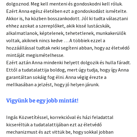
dolgoznod. Meg kell menteni és gondoskodni kell róluk.
Ezért Anna egész életében ezt a gondoskodást ismételte.
Akkor is, ha közben bosszankodott. Jól ki tudta választani
ehhez azokat a szereplőket, akik kissé lustácskák,
alkalmatlanok, képtelenek, tehetetlenek, munkakerülők
voltak, akiknek nincs kedve … A többiek ezzel a
hozzáállással tudtak neki segíteni abban, hogy az életvédő
mintáját megismételhesse.
Ezért aztán Anna mindenki helyett dolgozik és hulla fáradt.
Ettől a tudatalattija boldog, mert úgy tudja, hogy így Anna
garantáltan sokáig fog élni. Anna végig érezte a
mellkasában a jelzést, hogy jó helyen járunk.
Vigyünk be egy jobb mintát!
Ingás Közvetítéssel, korrekcióval és házi feladattal
kicseréltük a tudatalattijában ezt az életvédő
mechanizmust és azt vittük be, hogy sokkal jobban