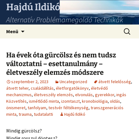
Hajdú Ildikó
Alternatív Problémamegoldó Technikák
Ugrás
Keresés
Menü
a
tartalomhoz
Ha évek óta gürcölsz és nem tudsz
változtatni – esettanulmány –
életveszély elemzés módszere
szeptember 2, 2023
Uncategorized
átvett felelősség
,
átvett teher
,
családállítás
,
életforgatókönyv
,
életvédő
mechanizmus
,
életveszély elemzés
,
elvonulás
,
gyerekkor
,
ingás
Közvetítés
,
ismétlődő minta
,
izomtaszt
,
kronobiológia
,
oldás
,
önismeret
,
tanfolyam
,
testvér féltékenység
,
transzgenerációs
minta
,
trauma
,
tudatalatti
Hajdú Ildikó
Mindig gürcölsz?
Mindig rosszul döntesz?