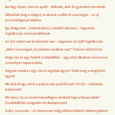
Ne légy olyan, mint az apád! – Nőknek, akik fiú gyereket nevelnek.
Állítsátok meg a világot, ki akarok szállni! AI szorongás – az új
pszichológiai probléma
Így dolgozom – belenézhetsz, mielőtt döntesz – Ingyenes
foglalkozás a készenállóknak
Az erő veled van és benned van! – ingyenes és nyílt foglalkozás
„Miért szorongok, ha minden rendben van?” Esküvő előtti krízis
Hogy néz ki egy fedett családállítás – egy első alkalmas résztvevő
személyes tapasztalata
Hogyan rendezz egy zűrös ingatlan ügyet? Oldd meg a mögöttes
ügyet!
Mit árul el egy nőről a policisztás petefészek? PCOS – méltatlan
bánásmód
Mit okoz, ha az őseid másodlagos okoknál fogva házasodtak?
(Családállítás Szegeden és Budapesten)
Üzlet, osztozás – Az Univerzum még időben küldött nekem jeleket!