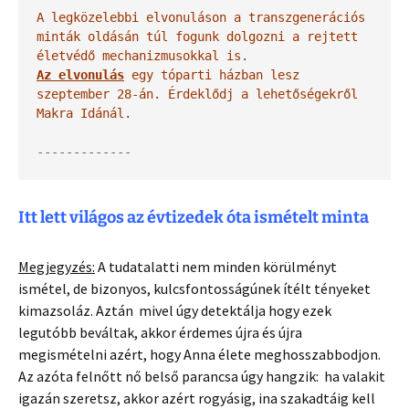
A legközelebbi elvonuláson a transzgenerációs 
minták oldásán túl fogunk dolgozni a rejtett 
életvédő mechanizmusokkal is.
Az elvonulás
 egy tóparti házban lesz 
szeptember 28-án. Érdeklődj a lehetőségekről 
Makra Idánál.
-------------
Itt lett világos az évtizedek óta ismételt minta
Megjegyzés:
A tudatalatti nem minden körülményt
ismétel, de bizonyos, kulcsfontosságúnek ítélt tényeket
kimazsoláz. Aztán mivel úgy detektálja hogy ezek
legutóbb beváltak, akkor érdemes újra és újra
megismételni azért, hogy Anna élete meghosszabbodjon.
Az azóta felnőtt nő belső parancsa úgy hangzik: ha valakit
igazán szeretsz, akkor azért rogyásig, ina szakadtáig kell