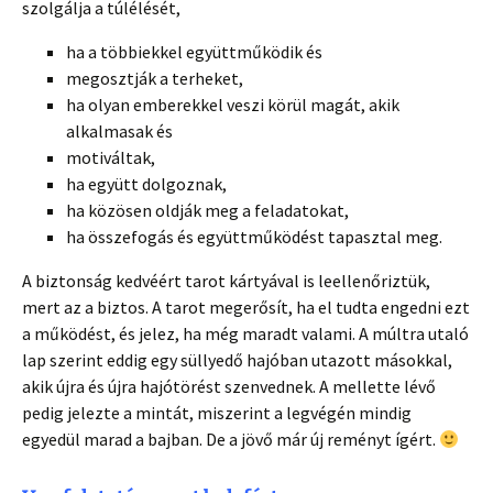
szolgálja a túlélését,
ha a többiekkel együttműködik és
megosztják a terheket,
ha olyan emberekkel veszi körül magát, akik
alkalmasak és
motiváltak,
ha együtt dolgoznak,
ha közösen oldják meg a feladatokat,
ha összefogás és együttműködést tapasztal meg.
A biztonság kedvéért tarot kártyával is leellenőriztük,
mert az a biztos. A tarot megerősít, ha el tudta engedni ezt
a működést, és jelez, ha még maradt valami. A múltra utaló
lap szerint eddig egy süllyedő hajóban utazott másokkal,
akik újra és újra hajótörést szenvednek. A mellette lévő
pedig jelezte a mintát, miszerint a legvégén mindig
egyedül marad a bajban. De a jövő már új reményt ígért.