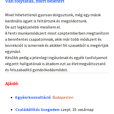
Van folytatás, mert belefért
Mivel hihetetlenül gyorsan dolgoztunk, még egy másik
kardinális ügyet is feltártunk és megoldottunk.
De azt legközelebb mesélem el.
A fenti munkamódszert most szeptemberben megtanítom
a bennfentes csapatomnak, akik már több módszert és
korrekciót is ismernek és akikkel fél szavakból is megértjük
egymást.
Később pedig a jelenlegi ingásoknak és egyéb tanfolyamot
végzett hallgatónak is átadom ezt az életmegváltoztató
és felszabadító gondolkodásmódot.
Ajánló:
Egyéni konzultáció
Budapesten
.
Családállítás Szegeden:
szept. 10. vasárnap