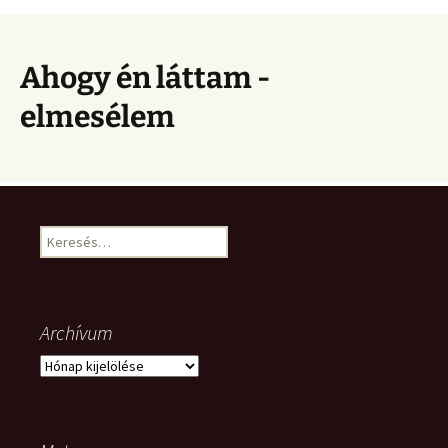
Ahogy én láttam -
elmesélem
Keresés:
Archívum
Archívum