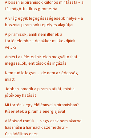
A boszniai piramisok különös mintázata – a
táj mögötti titkos geometria
A világ egyik legegészségesebb helye – a
boszniai piramisok rejtélyes alagútjai
A piramisok, amik nem illenek a
történelembe – de akkor mit kezdjünk
velük?
Amiért az életed hirtelen megváltozhat –
megszállók, entitások és ingázás
Nem tud lefogyni… de nem az édesség
miatt
Jobban ismerik a piramis átkát, mint a
jótékony hatását
Mi történik egy élőlénnyel a piramisban?
Kísérletek a piramis energiájával
A látásod romlik … vagy csak nem akarod
használni a harmadik szemedet? –
Családállítás eset