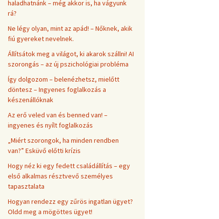
haladhatnánk – még akkor is, ha vágyunk
rá?
Ne légy olyan, mint az apád! – Nőknek, akik
fiú gyereket nevelnek.
Állítsátok meg a világot, ki akarok szállni! AI
szorongás – az új pszichológiai probléma
Így dolgozom – belenézhetsz, mielőtt
döntesz – Ingyenes foglalkozás a
készenállóknak
Az erő veled van és benned van! –
ingyenes és nyílt foglalkozás
„Miért szorongok, ha minden rendben
van?” Esküvő előtti krízis
Hogy néz ki egy fedett családállítás – egy
első alkalmas résztvevő személyes
tapasztalata
Hogyan rendezz egy zűrös ingatlan ügyet?
Oldd meg a mögöttes ügyet!