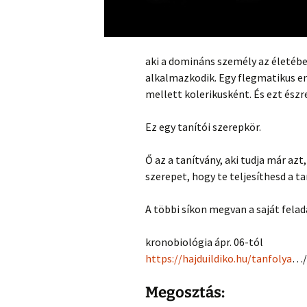
aki a domináns személy az életébe
alkalmazkodik. Egy flegmatikus em
mellett kolerikusként. És ezt észr
Ez egy tanítói szerepkör.
Ő az a tanítvány, aki tudja már azt,
szerepet, hogy te teljesíthesd a ta
A többi síkon megvan a saját felad
kronobiológia ápr. 06-tól
https://hajduildiko.hu/tanfolya
…/
Megosztás: