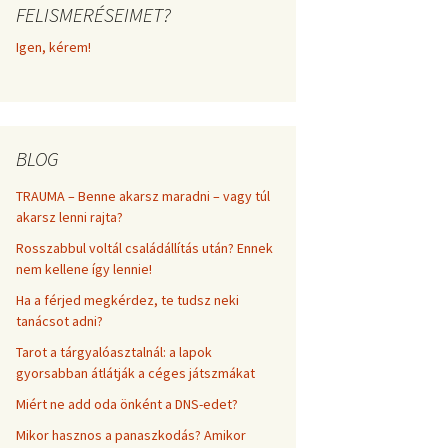
FELISMERÉSEIMET?
frekvenciákkal
Korlátozó hiedelmek a
testsúly, elhízás, evés, …
Igen, kérem!
AZ ÉLET DOLGAI
témakörében
RÖVIDEN
BLOG
TRAUMA – Benne akarsz maradni – vagy túl
akarsz lenni rajta?
Rosszabbul voltál családállítás után? Ennek
nem kellene így lennie!
Ha a férjed megkérdez, te tudsz neki
tanácsot adni?
Tarot a tárgyalóasztalnál: a lapok
gyorsabban átlátják a céges játszmákat
Miért ne add oda önként a DNS-edet?
Mikor hasznos a panaszkodás? Amikor