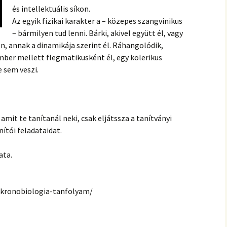
hanganyagok – régebbi
és intellektuális síkon.
foglalkozások
Az egyik fizikai karakter a – közepes szangvinikus
– bármilyen tud lenni. Bárki, akivel együtt él, vagy
n, annak a dinamikája szerint él. Ráhangolódik,
ber mellett flegmatikusként él, egy kolerikus
e sem veszi.
 amit te tanítanál neki, csak eljátssza a tanítványi
nítói feladataidat.
ata.
kronobiologia-tanfolyam/