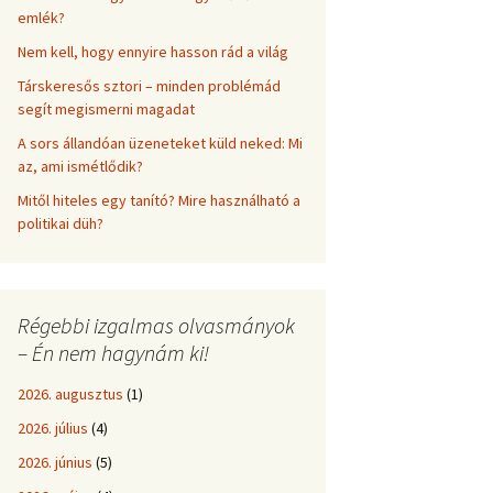
emlék?
Nem kell, hogy ennyire hasson rád a világ
Társkeresős sztori – minden problémád
segít megismerni magadat
A sors állandóan üzeneteket küld neked: Mi
az, ami ismétlődik?
Mitől hiteles egy tanító? Mire használható a
politikai düh?
Régebbi izgalmas olvasmányok
– Én nem hagynám ki!
2026. augusztus
(1)
2026. július
(4)
2026. június
(5)