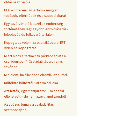
oldás lesz belőle
UFO-konferencián jártam – magyar
tudósok, eltérítések és a szabad akarat
Egy távérzékelő beszél az emberiség
történetének legnagyobb eltitkolásáról –
leleplezés és felkavaró tartalom
Kopogtass velem az ellenállásodra! ÉFT
videó és kopogtatás
Miért nincs a férfiaknak párkapcsolata a
családunkban?- Családállítás a piramis
tövében
Mit jelent, ha állandóan elromlik az autód?
Külföldre költöztél? Mi a valódi oka?
Azt hitték, egy manipulátor… mindenki
ellene volt – de nem azért, amit gondolt
Az abúzus témája a családállítás
szempontjából