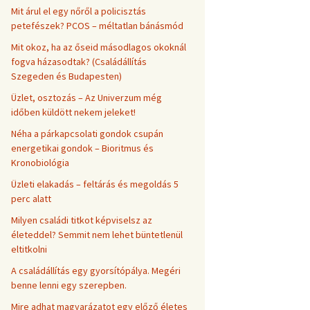
Mit árul el egy nőről a policisztás
petefészek? PCOS – méltatlan bánásmód
Mit okoz, ha az őseid másodlagos okoknál
fogva házasodtak? (Családállítás
Szegeden és Budapesten)
Üzlet, osztozás – Az Univerzum még
időben küldött nekem jeleket!
Néha a párkapcsolati gondok csupán
energetikai gondok – Bioritmus és
Kronobiológia
Üzleti elakadás – feltárás és megoldás 5
perc alatt
Milyen családi titkot képviselsz az
életeddel? Semmit nem lehet büntetlenül
eltitkolni
A családállítás egy gyorsítópálya. Megéri
benne lenni egy szerepben.
Mire adhat magyarázatot egy előző életes