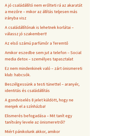
A jó családállító nem erőlteti rá az akaratát
a mezőre – mikor az állítás teljesen más
irányba visz
A családállítónak is lehetnek korlátai –
válassz jó szakembert!
Az első számú parfümőr a Teremtő
Amikor eszedbe sem jut a telefon – Social
media detox – személyes tapasztalat
Ez nem mindenkinek való – zárt önismereti
klub: habcsók.
Beszélgessünk a testi tünettel – aranyér,
identitás és családállítás
A gondviselés 8 jelet küldött, hogy ne
menjek el a színházba!
Elismerés befogadása – Mit tanít egy
tanítvány levele az önismeretről?
Miért pánikolunk akkor, amikor