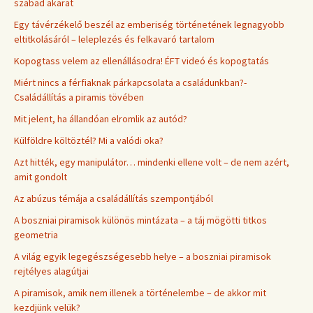
szabad akarat
Egy távérzékelő beszél az emberiség történetének legnagyobb
eltitkolásáról – leleplezés és felkavaró tartalom
Kopogtass velem az ellenállásodra! ÉFT videó és kopogtatás
Miért nincs a férfiaknak párkapcsolata a családunkban?-
Családállítás a piramis tövében
Mit jelent, ha állandóan elromlik az autód?
Külföldre költöztél? Mi a valódi oka?
Azt hitték, egy manipulátor… mindenki ellene volt – de nem azért,
amit gondolt
Az abúzus témája a családállítás szempontjából
A boszniai piramisok különös mintázata – a táj mögötti titkos
geometria
A világ egyik legegészségesebb helye – a boszniai piramisok
rejtélyes alagútjai
A piramisok, amik nem illenek a történelembe – de akkor mit
kezdjünk velük?