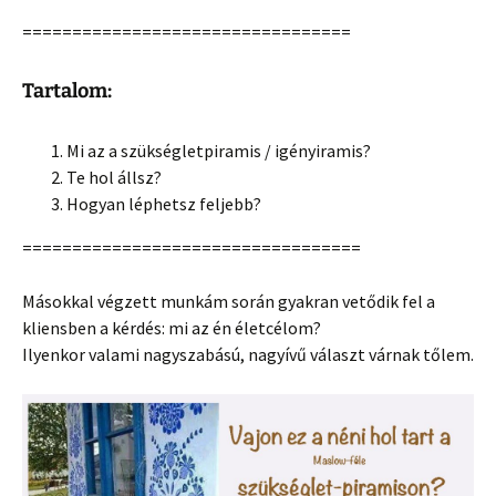
=================================
Tartalom:
Mi az a szükségletpiramis / igényiramis?
Te hol állsz?
Hogyan léphetsz feljebb?
==================================
Másokkal végzett munkám során gyakran vetődik fel a
kliensben a kérdés: mi az én életcélom?
Ilyenkor valami nagyszabású, nagyívű választ várnak tőlem.