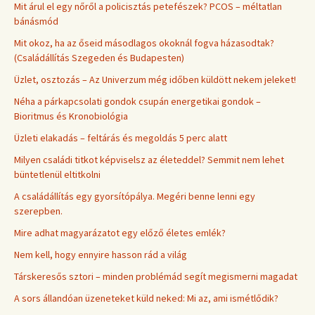
Mit árul el egy nőről a policisztás petefészek? PCOS – méltatlan
bánásmód
Mit okoz, ha az őseid másodlagos okoknál fogva házasodtak?
(Családállítás Szegeden és Budapesten)
Üzlet, osztozás – Az Univerzum még időben küldött nekem jeleket!
Néha a párkapcsolati gondok csupán energetikai gondok –
Bioritmus és Kronobiológia
Üzleti elakadás – feltárás és megoldás 5 perc alatt
Milyen családi titkot képviselsz az életeddel? Semmit nem lehet
büntetlenül eltitkolni
A családállítás egy gyorsítópálya. Megéri benne lenni egy
szerepben.
Mire adhat magyarázatot egy előző életes emlék?
Nem kell, hogy ennyire hasson rád a világ
Társkeresős sztori – minden problémád segít megismerni magadat
A sors állandóan üzeneteket küld neked: Mi az, ami ismétlődik?