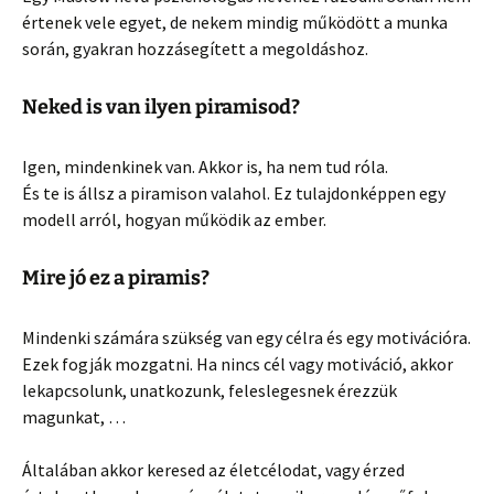
értenek vele egyet, de nekem mindig működött a munka
során, gyakran hozzásegített a megoldáshoz.
Neked is van ilyen piramisod?
Igen, mindenkinek van. Akkor is, ha nem tud róla.
És te is állsz a piramison valahol. Ez tulajdonképpen egy
modell arról, hogyan működik az ember.
Mire jó ez a piramis?
Mindenki számára szükség van egy célra és egy motivációra.
Ezek fogják mozgatni. Ha nincs cél vagy motiváció, akkor
lekapcsolunk, unatkozunk, feleslegesnek érezzük
magunkat, …
Általában akkor keresed az életcélodat, vagy érzed