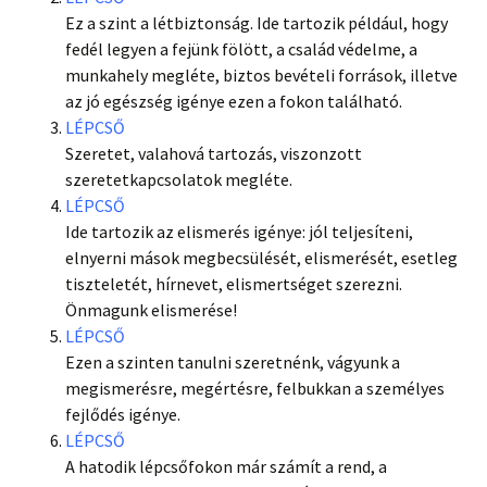
Ez a szint a létbiztonság. Ide tartozik például, hogy
fedél legyen a fejünk fölött, a család védelme, a
munkahely megléte, biztos bevételi források, illetve
az jó egészség igénye ezen a fokon található.
LÉPCSŐ
Szeretet, valahová tartozás, viszonzott
szeretetkapcsolatok megléte.
LÉPCSŐ
Ide tartozik az elismerés igénye: jól teljesíteni,
elnyerni mások megbecsülését, elismerését, esetleg
tiszteletét, hírnevet, elismertséget szerezni.
Önmagunk elismerése!
LÉPCSŐ
Ezen a szinten tanulni szeretnénk, vágyunk a
megismerésre, megértésre, felbukkan a személyes
fejlődés igénye.
LÉPCSŐ
A hatodik lépcsőfokon már számít a rend, a