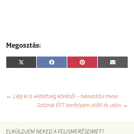
Megosztás:
Share
Share
Share
Share
X
F
P
E
on
on
on
on
(
a
i
m
T
c
n
a
w
e
t
i
i
b
e
l
t
o
r
t
o
e
Bejegyzés
←
Lépj ki a védettség köréből – beavatási mese
e
k
s
r
t
Sztárok ÉFT tanfolyam előtt és után
→
)
navigáció
ELKÜLDJEM NEKED A FELISMERÉSEIMET?