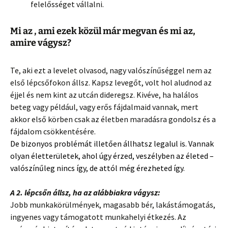
felelősséget vállalni.
Mi az , ami ezek közül már megvan és mi az,
amire vágysz?
Te, aki ezt a levelet olvasod, nagy valószínűséggel nem az
első lépcsőfokon állsz. Kapsz levegőt, volt hol aludnod az
éjjel és nem kint az utcán dideregsz. Kivéve, ha halálos
beteg vagy például, vagy erős fájdalmaid vannak, mert
akkor első körben csak az életben maradásra gondolsz és a
fájdalom csökkentésére.
De bizonyos problémát illetően állhatsz legalul is. Vannak
olyan életterületek, ahol úgy érzed, veszélyben az életed –
valószínűleg nincs így, de attól még érezheted így.
A 2. lépcsőn állsz, ha az alábbiakra vágysz:
Jobb munkakörülmények, magasabb bér, lakástámogatás,
ingyenes vagy támogatott munkahelyi étkezés. Az