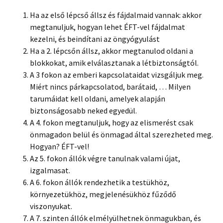
Ha az első lépcső állsz és fájdalmaid vannak: akkor
megtanuljuk, hogyan lehet ÉFT-vel fájdalmat
kezelni, és beindítani az öngyógyulást
Ha a 2. lépcsőn állsz, akkor megtanulod oldani a
blokkokat, amik elválasztanak a létbiztonságtól.
A 3 fokon az emberi kapcsolataidat vizsgáljuk meg.
Miért nincs párkapcsolatod, barátaid, … Milyen
tarumáidat kell oldani, amelyek alapján
biztonságosabb neked egyedül.
A 4. fokon megtanuljuk, hogy az elismerést csak
önmagadon belül és önmagad által szerezheted meg.
Hogyan? ÉFT-vel!
Az 5. fokon állók végre tanulnak valami újat,
izgalmasat.
A 6. fokon állók rendezhetik a testükhöz,
környezetükhöz, megjelenésükhöz fűződő
viszonyukat.
A 7. szinten állók elmélyülhetnek önmagukban, és