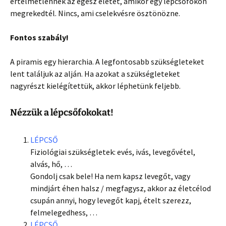
értelmetlennek az egész életet, amikor egy lépcsőfokon
megrekedtél. Nincs, ami cselekvésre ösztönözne.
Fontos szabály!
A piramis egy hierarchia. A legfontosabb szükségleteket
lent találjuk az alján. Ha azokat a szükségleteket
nagyrészt kielégítettük, akkor léphetünk feljebb.
Nézzük a lépcsőfokokat!
LÉPCSŐ
Fiziológiai szükségletek: evés, ivás, levegővétel,
alvás, hő, …
Gondolj csak bele! Ha nem kapsz levegőt, vagy
mindjárt éhen halsz / megfagysz, akkor az életcélod
csupán annyi, hogy levegőt kapj, ételt szerezz,
felmelegedhess, …
LÉPCSŐ