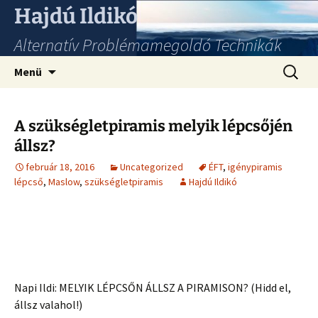
Hajdú Ildikó
Alternatív Problémamegoldó Technikák
Ugrás
Keresés
Menü
a
tartalomhoz
A szükségletpiramis melyik lépcsőjén
állsz?
február 18, 2016
Uncategorized
ÉFT
,
igénypiramis
lépcső
,
Maslow
,
szükségletpiramis
Hajdú Ildikó
Napi Ildi: MELYIK LÉPCSŐN ÁLLSZ A PIRAMISON? (Hidd el,
állsz valahol!)