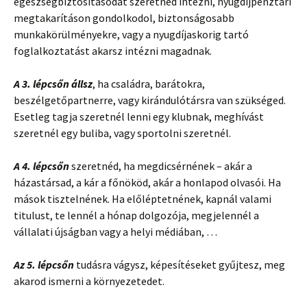
egészségbiztosításodat szeretnéd intézni, nyugdíjpénztári
megtakarításon gondolkodol, biztonságosabb
munkakörülményekre, vagy a nyugdíjaskorig tartó
foglalkoztatást akarsz intézni magadnak.
A 3. lépcsőn állsz
, ha családra, barátokra,
beszélgetőpartnerre, vagy kirándulótársra van szükséged.
Esetleg tagja szeretnél lenni egy klubnak, meghívást
szeretnél egy buliba, vagy sportolni szeretnél.
A 4. lépcsőn
szeretnéd, ha megdicsérnének – akár a
házastársad, a kár a főnököd, akár a honlapod olvasói. Ha
mások tisztelnének. Ha előléptetnének, kapnál valami
titulust, te lennél a hónap dolgozója, megjelennél a
vállalati újságban vagy a helyi médiában, …
Az 5. lépcsőn
tudásra vágysz, képesítéseket gyűjtesz, meg
akarod ismerni a környezetedet.