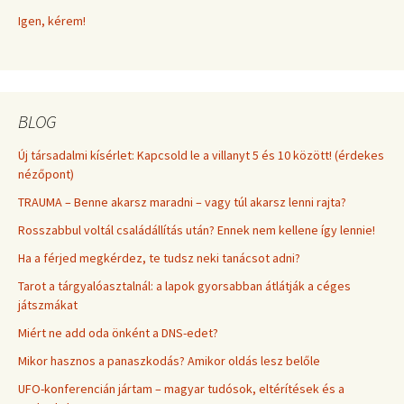
Igen, kérem!
BLOG
Új társadalmi kísérlet: Kapcsold le a villanyt 5 és 10 között! (érdekes
nézőpont)
TRAUMA – Benne akarsz maradni – vagy túl akarsz lenni rajta?
Rosszabbul voltál családállítás után? Ennek nem kellene így lennie!
Ha a férjed megkérdez, te tudsz neki tanácsot adni?
Tarot a tárgyalóasztalnál: a lapok gyorsabban átlátják a céges
játszmákat
Miért ne add oda önként a DNS-edet?
Mikor hasznos a panaszkodás? Amikor oldás lesz belőle
UFO-konferencián jártam – magyar tudósok, eltérítések és a