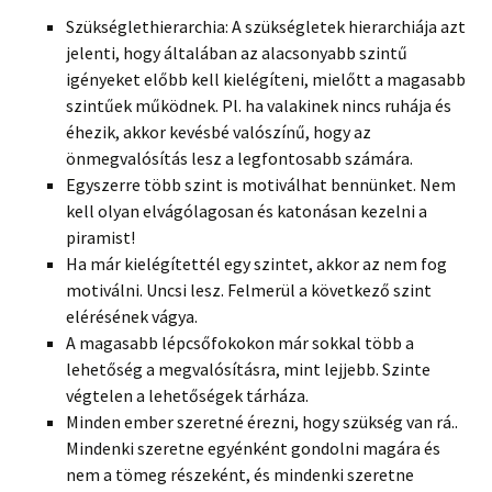
Szükséglethierarchia: A szükségletek hierarchiája azt
jelenti, hogy általában az alacsonyabb szintű
igényeket előbb kell kielégíteni, mielőtt a magasabb
szintűek működnek. Pl. ha valakinek nincs ruhája és
éhezik, akkor kevésbé valószínű, hogy az
önmegvalósítás lesz a legfontosabb számára.
Egyszerre több szint is motiválhat bennünket. Nem
kell olyan elvágólagosan és katonásan kezelni a
piramist!
Ha már kielégítettél egy szintet, akkor az nem fog
motiválni. Uncsi lesz. Felmerül a következő szint
elérésének vágya.
A magasabb lépcsőfokokon már sokkal több a
lehetőség a megvalósításra, mint lejjebb. Szinte
végtelen a lehetőségek tárháza.
Minden ember szeretné érezni, hogy szükség van rá..
Mindenki szeretne egyénként gondolni magára és
nem a tömeg részeként, és mindenki szeretne