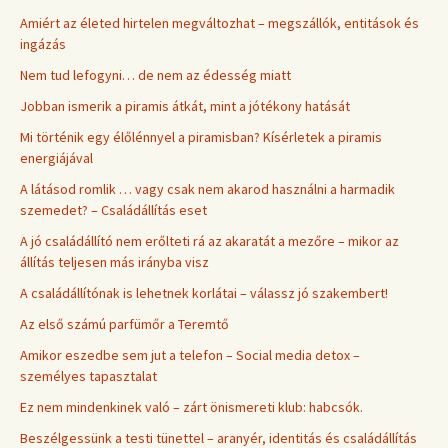
Amiért az életed hirtelen megváltozhat – megszállók, entitások és
ingázás
Nem tud lefogyni… de nem az édesség miatt
Jobban ismerik a piramis átkát, mint a jótékony hatását
Mi történik egy élőlénnyel a piramisban? Kísérletek a piramis
energiájával
A látásod romlik … vagy csak nem akarod használni a harmadik
szemedet? – Családállítás eset
A jó családállító nem erőlteti rá az akaratát a mezőre – mikor az
állítás teljesen más irányba visz
A családállítónak is lehetnek korlátai – válassz jó szakembert!
Az első számú parfümőr a Teremtő
Amikor eszedbe sem jut a telefon – Social media detox –
személyes tapasztalat
Ez nem mindenkinek való – zárt önismereti klub: habcsók.
Beszélgessünk a testi tünettel – aranyér, identitás és családállítás