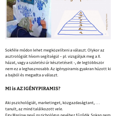
Sokféle módon lehet megközelíteni a választ. Olykor az
asztrológiát hívom segítségül – pl. vizsgáljuk meg a X.
házat, vagy a születési úr késztetéseit -, de legtöbbször
nem ez a leghasznosabb. Az igénypiramis gyakran húzott ki
a bajból és megadta a választ.
MI is AZ IGÉNYPIRAMIS?
Aki pszichológiát, marketinget, közgazdaságtant, …
tanult, az mind találkozott vele.
Egy Maslow nevű pszichológus nevéhez fűződik. Sokan nem