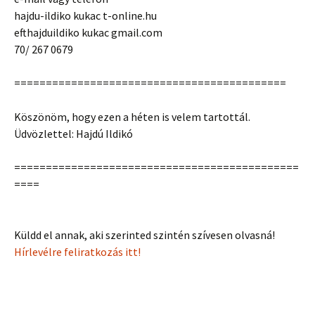
hajdu-ildiko kukac t-online.hu
efthajduildiko kukac gmail.com
70/ 267 0679
===========================================
Köszönöm, hogy ezen a héten is velem tartottál.
Üdvözlettel: Hajdú Ildikó
=============================================
====
Küldd el annak, aki szerinted szintén szívesen olvasná!
Hírlevélre feliratkozás itt!