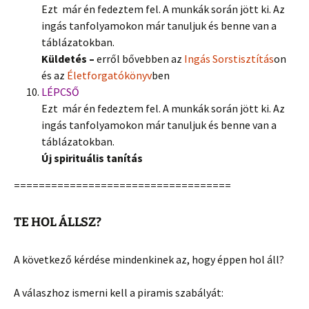
Ezt már én fedeztem fel. A munkák során jött ki. Az
ingás tanfolyamokon már tanuljuk és benne van a
táblázatokban.
Küldetés –
erről bővebben az
Ingás Sorstisztítás
on
és az
Életforgatókönyv
ben
LÉPCSŐ
Ezt már én fedeztem fel. A munkák során jött ki. Az
ingás tanfolyamokon már tanuljuk és benne van a
táblázatokban.
Új spirituális tanítás
===================================
TE HOL ÁLLSZ?
A következő kérdése mindenkinek az, hogy éppen hol áll?
A válaszhoz ismerni kell a piramis szabályát: