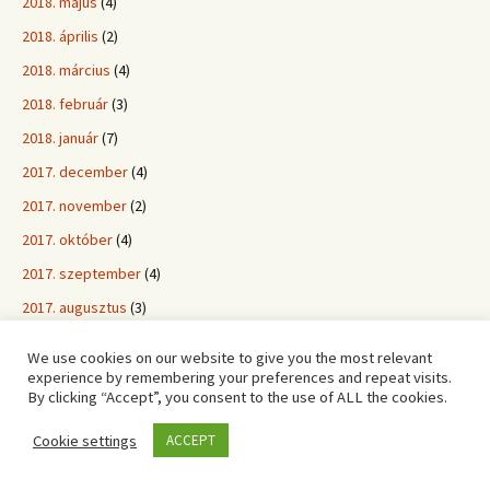
2018. május
(4)
2018. április
(2)
2018. március
(4)
2018. február
(3)
2018. január
(7)
2017. december
(4)
2017. november
(2)
2017. október
(4)
2017. szeptember
(4)
2017. augusztus
(3)
2017. július
(3)
We use cookies on our website to give you the most relevant
2017. június
(4)
experience by remembering your preferences and repeat visits.
By clicking “Accept”, you consent to the use of ALL the cookies.
2017. május
(3)
Cookie settings
ACCEPT
2017. április
(5)
2017. március
(3)