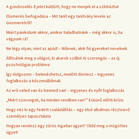
A gondviselés 8 jelet küldött, hogy ne menjek el a színházba!
Elismerés befogadása – Mit tanít egy tanítvány levele az
önismeretről?
Miért pánikolunk akkor, amikor haladhatnánk – még akkor is, ha
vágyunk rá?
Ne légy olyan, mint az apád! – Nőknek, akik fiú gyereket nevelnek.
Állítsátok meg a világot, ki akarok szállni! AI szorongás – az új
pszichológiai probléma
Így dolgozom – belenézhetsz, mielőtt döntesz – Ingyenes
foglalkozás a készenállóknak
Az erő veled van és benned van! – ingyenes és nyílt foglalkozás
„Miért szorongok, ha minden rendben van?” Esküvő előtti krízis
Hogy néz ki egy fedett családállítás – egy első alkalmas résztvevő
személyes tapasztalata
Hogyan rendezz egy zűrös ingatlan ügyet? Oldd meg a mögöttes
ügyet!