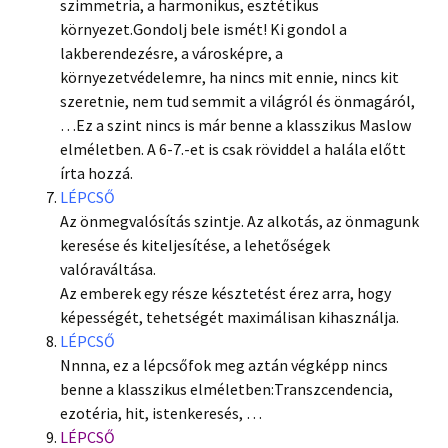
szimmetria, a harmonikus, esztétikus
környezet.Gondolj bele ismét! Ki gondol a
lakberendezésre, a városképre, a
környezetvédelemre, ha nincs mit ennie, nincs kit
szeretnie, nem tud semmit a világról és önmagáról,
…Ez a szint nincs is már benne a klasszikus Maslow
elméletben. A 6-7.-et is csak röviddel a halála előtt
írta hozzá.
LÉPCSŐ
Az önmegvalósítás szintje. Az alkotás, az önmagunk
keresése és kiteljesítése, a lehetőségek
valóraváltása.
Az emberek egy része késztetést érez arra, hogy
képességét, tehetségét maximálisan kihasználja.
LÉPCSŐ
Nnnna, ez a lépcsőfok meg aztán végképp nincs
benne a klasszikus elméletben:Transzcendencia,
ezotéria, hit, istenkeresés, …
LÉPCSŐ