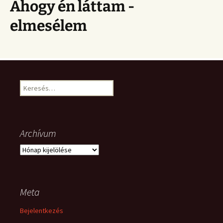
Ahogy én láttam -
elmesélem
Keresés:
Archívum
Archívum
Meta
Bejelentkezés