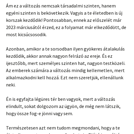
Ám ez a változás nemcsak társadalmi szinten, hanem
egyéni szinten is bekövetkezik. Vagyis a te életedben is új
korszak kezdődik! Pontosabban, ennek az előszelét már
2023 márciusától érzed, ez a folyamat már elkezdődött, de
most kicsúcsosodik.
Azonban, amikor a te sorsodban ilyen gyökeres átalakulás
kezdődik, akkor annak nagyon felrázó az ereje. És ez
ijesztőbb, mert személyes szinten hat, nagyon testközeli.
Az emberek számára a változás mindig kellemetlen, mert
alkalmazkodni kell hozzá. Ezt nem szeretjük, ellenállunk
neki.
Én is egyfajta légüres tér ben vagyok, mert a változás
elindult, sokat dolgozom az ügyön, de még nem látszik,
hogy össze fog-e jönni vagy sem.
Természetesen azt nem tudom megmondani, hogy a te