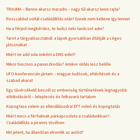
TRAUMA – Benne akarsz maradni – vagy túl akarsz lenni rajta?
Rosszabbul voltál családállítás után? Ennek nem kellene így lennie!
Ha a férjed megkérdez, te tudsz neki tanácsot adni?
Tarot a tárgyalóasztalnál: a lapok gyorsabban átlátják a céges
játszmákat
Miért ne add oda önként a DNS-edet?
Mikor hasznos a panaszkodás? Amikor oldás lesz belőle
UFO-konferencián jártam – magyar tudósok, eltérítések és a
szabad akarat
Egy távérzékelő beszél az emberiség történetének legnagyobb
eltitkolásáról – leleplezés és felkavaró tartalom
Kopogtass velem az ellenállásodra! ÉFT videó és kopogtatás
Miért nincs a férfiaknak párkapcsolata a családunkban?-
Családállítás a piramis tövében
Mit jelent, ha állandóan elromlik az autód?