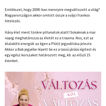
Emlékszel, hogy 2008-ban mennyire megváltozott a világ?
Magyarországon akkor omlott össze a svájci frankos
hitelezés.
Hány élet ment tönkre pillanatok alatt! Sokaknak a mai
napig meghatározza az életét ez a trauma. Nos, ezt az
átalakító energiát az égen a Plútó jegyváltása jelezte.
Akkor a Bak jegyébe lépett be ez a lassú járású égitest és
egy egész korszakot határozott meg, kb. az előző 15
évünket.