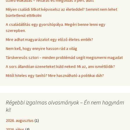
Üzleti elakadás – feltárás és megoldás 5 perc alatt
Milyen családi titkot képviselsz az életeddel? Semmit nem lehet
büntetlenül eltitkolni
A családállítás egy gyorsítópálya. Megéri benne lenni egy
szerepben.
Mire adhat magyarázatot egy előző életes emlék?
Nem kell, hogy ennyire hasson rád a világ
Társkeresős sztori – minden problémád segít megismerni magadat
A sors állandóan üzeneteket küld neked: Mi az, ami ismétlődik?
Mitől hiteles egy tanító? Mire használható a politikai düh?
Régebbi izgalmas olvasmányok – Én nem hagynám
ki!
2026. augusztus
(1)
2026. július
(4)