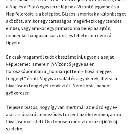
a Nap és a Plútó egyszerre lép be a Vízöntő jegyébe és a
Nap felerősíti a a belépést. Biztos ismeritek a különbséget
aközött, amikor egy társaságba megérkezik egy csendes
ember, vagy amikor egy primadonna belép az ajtón,
mindenkit hangosan köszönt, és lehetetlen nem rá
figyelni.
Én csak magamról tudok beszámolni, ugyanis a saját
képletemet ismerem. A Vízöntő jegye az én
horoszkópomban a „honnan jöttem – hová megyek
tengelyt” érinti. Vagyis a család és a gyökerek, illetve a
hivatásom tengelyét rendezi át. Nem kicsit, hanem
gyökeresen.
Teljesen biztos, hogy így van mert már az előző egy év
alatt is óriási átrendeződés történt az életemben, ami a
hivatásomat illeti. Ösztönösen ráéreztem az új idők új
szeleire.