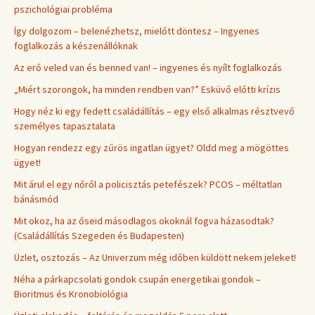
pszichológiai probléma
Így dolgozom – belenézhetsz, mielőtt döntesz – Ingyenes
foglalkozás a készenállóknak
Az erő veled van és benned van! – ingyenes és nyílt foglalkozás
„Miért szorongok, ha minden rendben van?” Esküvő előtti krízis
Hogy néz ki egy fedett családállítás – egy első alkalmas résztvevő
személyes tapasztalata
Hogyan rendezz egy zűrös ingatlan ügyet? Oldd meg a mögöttes
ügyet!
Mit árul el egy nőről a policisztás petefészek? PCOS – méltatlan
bánásmód
Mit okoz, ha az őseid másodlagos okoknál fogva házasodtak?
(Családállítás Szegeden és Budapesten)
Üzlet, osztozás – Az Univerzum még időben küldött nekem jeleket!
Néha a párkapcsolati gondok csupán energetikai gondok –
Bioritmus és Kronobiológia