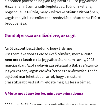
életedben pontosan hogyan fog hatni a Plútó jegyváltása.
Hiszen nem látom a radix képletedet. Tudnom kellene,
hogy hol áll a Plútód, melyik házad kezdődik a Vízöntőben,
vagyis melyik életterületedet rendezi át elsősorban a Plútó
betoppanása.
Gondolj vissza az előző évre, az segít
Arról viszont beszélhetünk, hogy érdemes
visszaemlékezned az előző év fő témáira, mert a Plútó
nem most kezdte el
a jegyváltását, hanem tavaly, 2023
márciusában. Azóta oda-vissza sétálgat a Bak és a Vízöntő
jegyek között, vagyis előkészítette ezt a változást. Tehát
sejtésed már lehet abban arról, hogy a mostani
drasztikusabb váltást mi előzte meg. Ez lesz a témád.
A Plútó most úgy lép be, mint egy primadonna
2024. január 21-én azért lesz erőteljesebb ez a hatás, mert