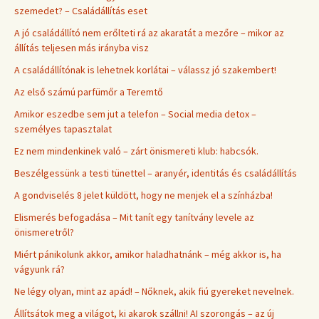
szemedet? – Családállítás eset
A jó családállító nem erőlteti rá az akaratát a mezőre – mikor az
állítás teljesen más irányba visz
A családállítónak is lehetnek korlátai – válassz jó szakembert!
Az első számú parfümőr a Teremtő
Amikor eszedbe sem jut a telefon – Social media detox –
személyes tapasztalat
Ez nem mindenkinek való – zárt önismereti klub: habcsók.
Beszélgessünk a testi tünettel – aranyér, identitás és családállítás
A gondviselés 8 jelet küldött, hogy ne menjek el a színházba!
Elismerés befogadása – Mit tanít egy tanítvány levele az
önismeretről?
Miért pánikolunk akkor, amikor haladhatnánk – még akkor is, ha
vágyunk rá?
Ne légy olyan, mint az apád! – Nőknek, akik fiú gyereket nevelnek.
Állítsátok meg a világot, ki akarok szállni! AI szorongás – az új