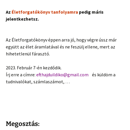
Az
Életforgatókönyv tanfolyamra
pedig máris
jelentkezhetsz.
Az Életforgatókönyv éppen arra jó, hogy végre ússz már
együtt az élet áramlatával és ne feszülj ellene, mert az
hihetetlenül fárasztó.
2023. Február 7-én kezdődik.
Írj erre a címre:
efthajduildiko@gmail.com
és küldöm a
tudnivalókat, számlaszámot, …
Megosztás: