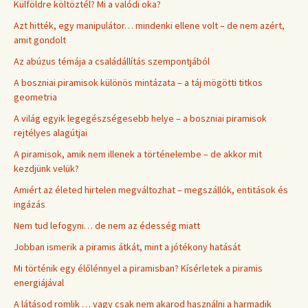
Külföldre költöztél? Mi a valódi oka?
Azt hitték, egy manipulátor… mindenki ellene volt – de nem azért,
amit gondolt
Az abúzus témája a családállítás szempontjából
A boszniai piramisok különös mintázata – a táj mögötti titkos
geometria
A világ egyik legegészségesebb helye – a boszniai piramisok
rejtélyes alagútjai
A piramisok, amik nem illenek a történelembe – de akkor mit
kezdjünk velük?
Amiért az életed hirtelen megváltozhat – megszállók, entitások és
ingázás
Nem tud lefogyni… de nem az édesség miatt
Jobban ismerik a piramis átkát, mint a jótékony hatását
Mi történik egy élőlénnyel a piramisban? Kísérletek a piramis
energiájával
A látásod romlik … vagy csak nem akarod használni a harmadik