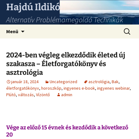
Hajdú Ildikó
Alternatív Problémamegoldó Technikák
Ugrás
Keresés
Menü
a
tartalomhoz
2024-ben végleg elkezdődik életed új
szakasza – Életforgatókönyv és
asztrológia
január 18, 2024
Uncategorized
asztrológia
,
Bak
,
életforgatókönyv
,
horoszkóp
,
ingyenes e-book
,
ingyenes webinar
,
Plútó
,
változás
,
Vízöntő
admin
Vége az előző 15 évnek és kezdődik a következő
20