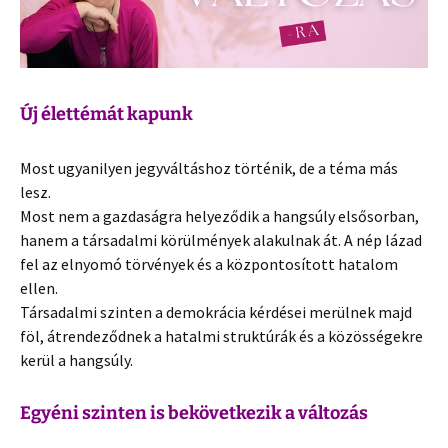
Új élettémát kapunk
Most ugyanilyen jegyváltáshoz történik, de a téma más
lesz.
Most nem a gazdaságra helyeződik a hangsúly elsősorban,
hanem a társadalmi körülmények alakulnak át. A nép lázad
fel az elnyomó törvények és a központosított hatalom
ellen.
Társadalmi szinten a demokrácia kérdései merülnek majd
föl, átrendeződnek a hatalmi struktúrák és a közösségekre
kerül a hangsúly.
Egyéni szinten is bekövetkezik a változás