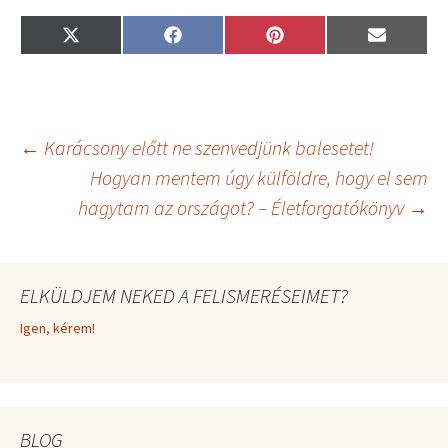
Share
Share
Share
Share
X
F
P
E
on
on
on
on
(
a
i
m
T
c
n
a
w
e
t
i
i
b
e
l
t
o
r
t
o
e
Bejegyzés
←
Karácsony előtt ne szenvedjünk balesetet!
e
k
s
r
t
Hogyan mentem úgy külföldre, hogy el sem
)
hagytam az országot? – Életforgatókönyv
→
navigáció
ELKÜLDJEM NEKED A FELISMERÉSEIMET?
Igen, kérem!
BLOG