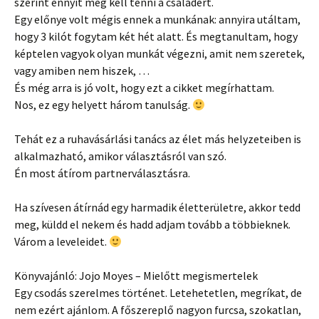
szerint ennyit meg kell tenni a családért.
Egy előnye volt mégis ennek a munkának: annyira utáltam,
hogy 3 kilót fogytam két hét alatt. És megtanultam, hogy
képtelen vagyok olyan munkát végezni, amit nem szeretek,
vagy amiben nem hiszek, …
És még arra is jó volt, hogy ezt a cikket megírhattam.
Nos, ez egy helyett három tanulság.
Tehát ez a ruhavásárlási tanács az élet más helyzeteiben is
alkalmazható, amikor választásról van szó.
Én most átírom partnerválasztásra.
Ha szívesen átírnád egy harmadik életterületre, akkor tedd
meg, küldd el nekem és hadd adjam tovább a többieknek.
Várom a leveleidet.
Könyvajánló: Jojo Moyes – Mielőtt megismertelek
Egy csodás szerelmes történet. Letehetetlen, megríkat, de
nem ezért ajánlom. A főszereplő nagyon furcsa, szokatlan,