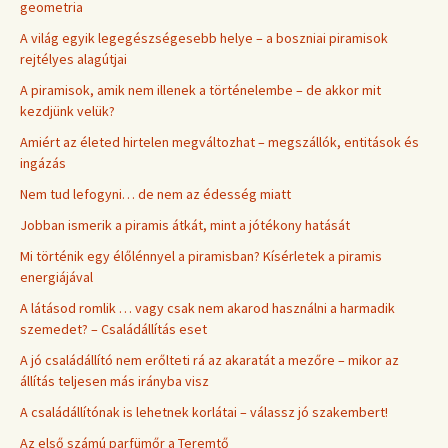
geometria
A világ egyik legegészségesebb helye – a boszniai piramisok
rejtélyes alagútjai
A piramisok, amik nem illenek a történelembe – de akkor mit
kezdjünk velük?
Amiért az életed hirtelen megváltozhat – megszállók, entitások és
ingázás
Nem tud lefogyni… de nem az édesség miatt
Jobban ismerik a piramis átkát, mint a jótékony hatását
Mi történik egy élőlénnyel a piramisban? Kísérletek a piramis
energiájával
A látásod romlik … vagy csak nem akarod használni a harmadik
szemedet? – Családállítás eset
A jó családállító nem erőlteti rá az akaratát a mezőre – mikor az
állítás teljesen más irányba visz
A családállítónak is lehetnek korlátai – válassz jó szakembert!
Az első számú parfümőr a Teremtő