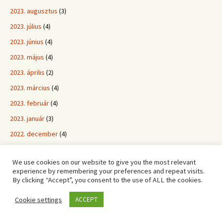
2023. augusztus
(3)
2023. július
(4)
2023. június
(4)
2023. május
(4)
2023. április
(2)
2023. március
(4)
2023. február
(4)
2023. január
(3)
2022. december
(4)
2022. november
(2)
We use cookies on our website to give you the most relevant
2022. október
(6)
experience by remembering your preferences and repeat visits.
By clicking “Accept”, you consent to the use of ALL the cookies.
2022. szeptember
(2)
2022. augusztus
(2)
Cookie settings
ACCEPT
2022. július
(3)