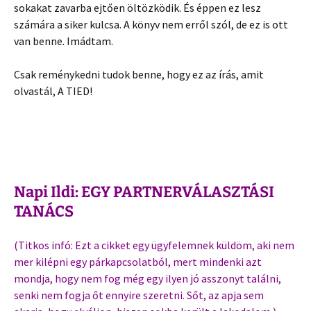
sokakat zavarba ejtően öltözködik. És éppen ez lesz
számára a siker kulcsa. A könyv nem erről szól, de ez is ott
van benne. Imádtam.
Csak reménykedni tudok benne, hogy ez az írás, amit
olvastál, A TIED!
Napi Ildi: EGY PARTNERVÁLASZTÁSI
TANÁCS
(Titkos infó: Ezt a cikket egy ügyfelemnek küldöm, aki nem
mer kilépni egy párkapcsolatból, mert mindenki azt
mondja, hogy nem fog még egy ilyen jó asszonyt találni,
senki nem fogja őt ennyire szeretni. Sőt, az apja sem