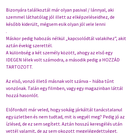
Bizonyára találkoztál már olyan pasival / lánnyal, aki
szemmel láthatólag jól illett az elképzeléseidhez, de
később kiderült, mégsem esik olyan jól vele lenni
.
Máskor pedig habozás nélkül „kapcsolódtál valakihez”, akit
aztán évekig szerettél.
A különbség a két személy között, ahogy az első egy
IDEGEN lélek volt számodra, a második pedig a HOZZÁD
TARTOZOTT.
Az első, vonzó illető másnak volt szánva – hiába tűnt
vonzónak. Talán egy filmben, vagy egy magazinban láttál
hozzá hasonlót.
Előfordult már veled, hogy sokáig járkáltál tanácstalanul
egy üzletben és nem tudtad, mit is vegyél meg? Pedig jó az
ízlésed, de ez sem segített. Aztán hosszú keresgélés után
vettél valamit, de az sem okozott megelégedettséget.