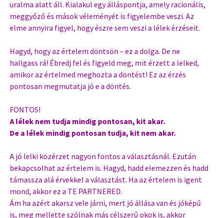
uralma alatt áll. Kialakul egy álláspontja, amely racionális,
meggyőző és mások véleményét is figyelembe veszi. Az
elme annyira figyel, hogy észre sem veszi a lélek érzéseit.
Hagyd, hogy az értelem döntsön – ez a dolga. De ne
hallgass rá! Ébredj fel és figyeld meg, mit érzett a lelked,
amikor az értelmed meghozta a döntést! Ez az érzés
pontosan megmutatja jó e a döntés.
FONTOS!
A lélek nem tudja mindig pontosan, kit akar.
De a lélek mindig pontosan tudja, kit nem akar.
A jó lelki közérzet nagyon fontos a választásnál. Ezután
bekapcsolhat az értelem is. Hagyd, hadd elemezzen és hadd
támassza alá érvekkel a választást. Ha az értelem is igent
mond, akkor ez a TE PARTNERED.
Ám ha azért akarsz vele járni, mert jó állása van és jóképű
is, meg mellette szólnak más célszerű okok is, akkor