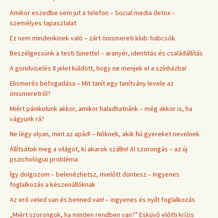
Amikor eszedbe sem jut a telefon – Social media detox –
személyes tapasztalat
Ez nem mindenkinek való – zárt önismereti klub: habcsók.
Beszélgessünk a testi tünettel – aranyér, identitás és családállítás
A gondviselés 8 jelet küldött, hogy ne menjek el a színházba!
Elismerés befogadása – Mit tanít egy tanítvány levele az
önismeretről?
Miért pánikolunk akkor, amikor haladhatnánk – még akkor is, ha
vágyunk rá?
Ne légy olyan, mint az apád! – Nőknek, akik fiú gyereket nevelnek.
Állítsátok meg a világot, ki akarok szállni! AI szorongás – az új
pszichológiai probléma
Így dolgozom – belenézhetsz, mielőtt döntesz – Ingyenes
foglalkozás a készenállóknak
Az erő veled van és benned van! – ingyenes és nyílt foglalkozás
„Miért szorongok, ha minden rendben van?” Esküvő előtti krízis