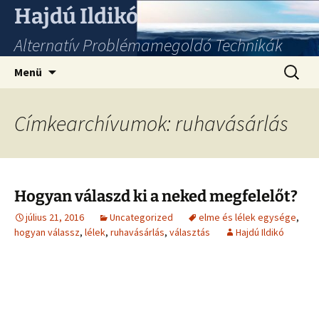
Hajdú Ildikó
Alternatív Problémamegoldó Technikák
Ugrás
Keresés
Menü
a
tartalomhoz
Címkearchívumok: ruhavásárlás
Hogyan válaszd ki a neked megfelelőt?
július 21, 2016
Uncategorized
elme és lélek egysége
,
hogyan válassz
,
lélek
,
ruhavásárlás
,
választás
Hajdú Ildikó