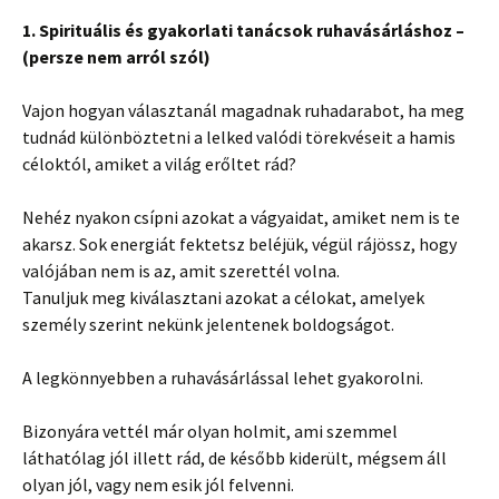
1. Spirituális és gyakorlati tanácsok ruhavásárláshoz –
(persze nem arról szól)
Vajon hogyan választanál magadnak ruhadarabot, ha meg
tudnád különböztetni a lelked valódi törekvéseit a hamis
céloktól, amiket a világ erőltet rád?
Nehéz nyakon csípni azokat a vágyaidat, amiket nem is te
akarsz. Sok energiát fektetsz beléjük, végül rájössz, hogy
valójában nem is az, amit szerettél volna.
Tanuljuk meg kiválasztani azokat a célokat, amelyek
személy szerint nekünk jelentenek boldogságot.
A legkönnyebben a ruhavásárlással lehet gyakorolni.
Bizonyára vettél már olyan holmit, ami szemmel
láthatólag jól illett rád, de később kiderült, mégsem áll
olyan jól, vagy nem esik jól felvenni.