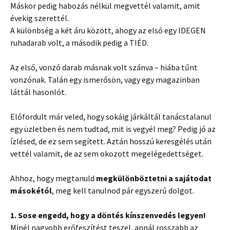
Máskor pedig habozás nélkül megvettél valamit, amit
évekig szerettél.
A különbség a két áru között, ahogy az első egy IDEGEN
ruhadarab volt, a második pedig a TIÉD.
Az első, vonzó darab másnak volt szánva – hiába tűnt
vonzónak. Talán egy ismerősön, vagy egy magazinban
láttál hasonlót.
Előfordult már veled, hogy sokáig járkáltál tanácstalanul
egy üzletben és nem tudtad, mit is vegyél meg? Pedig jó az
ízlésed, de ez sem segített. Aztán hosszú keresgélés után
vettél valamit, de az sem okozott megelégedettséget.
Ahhoz, hogy megtanuld
megkülönböztetni a sajátodat
másokétól
, meg kell tanulnod pár egyszerű dolgot.
1. Sose engedd, hogy a döntés kínszenvedés legyen!
Minél nagyobb erőfeszítést teszel, annál rosszabb az