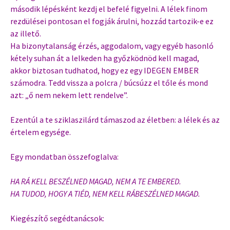
második lépésként kezdj el befelé figyelni. A lélek finom
rezdülései pontosan el fogják árulni, hozzád tartozik-e ez
az illető.
Ha bizonytalanság érzés, aggodalom, vagy egyéb hasonló
kétely suhan át a lelkeden ha győzködnöd kell magad,
akkor biztosan tudhatod, hogy ez egy IDEGEN EMBER
számodra. Tedd vissza a polcra / búcsúzz el tőle és mond
azt: „ő nem nekem lett rendelve”.
Ezentúl a te sziklaszilárd támaszod az életben: a lélek és az
értelem egysége.
Egy mondatban összefoglalva:
HA RÁ KELL BESZÉLNED MAGAD, NEM A TE EMBERED.
HA TUDOD, HOGY A TIÉD, NEM KELL RÁBESZÉLNED MAGAD.
Kiegészítő segédtanácsok: