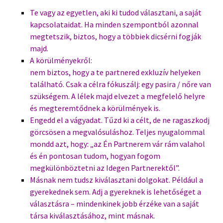
Te vagy az egyetlen, aki ki tudod választani, a saját
kapcsolataidat. Ha minden szempontból azonnal
megtetszik, biztos, hogy a többiek dicsérni fogják
majd.
A körülményekről:
nem biztos, hogy a te partnered exkluzív helyeken
található. Csak a célra fókuszálj: egy pasira / nőre van
szükségem. A lélek majd elvezet a megfelelő helyre
és megteremtődnek a körülmények is.
Engedd el a vágyadat. Tűzd ki a célt, de ne ragaszkodj
görcsösen a megvalósuláshoz. Teljes nyugalommal
mondd azt, hogy: „az Én Partnerem vár rám valahol
és én pontosan tudom, hogyan fogom
megkülönböztetni az Idegen Partnerektől”.
Másnak nem tudsz kiválasztani dolgokat. Például a
gyerekednek sem. Adj a gyereknek is lehetőséget a
választásra – mindenkinek jobb érzéke van a saját
társa kiválasztásához, mint másnak.