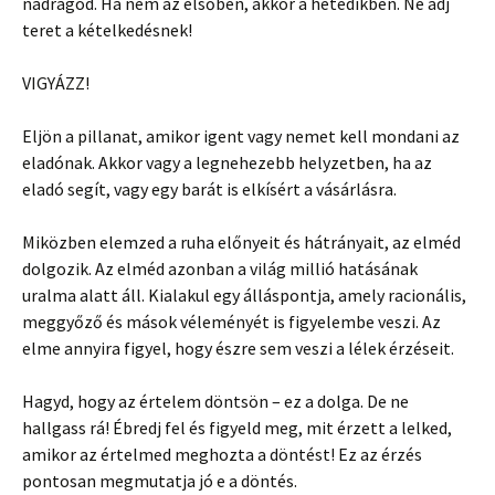
nadrágod. Ha nem az elsőben, akkor a hetedikben. Ne adj
teret a kételkedésnek!
VIGYÁZZ!
Eljön a pillanat, amikor igent vagy nemet kell mondani az
eladónak. Akkor vagy a legnehezebb helyzetben, ha az
eladó segít, vagy egy barát is elkísért a vásárlásra.
Miközben elemzed a ruha előnyeit és hátrányait, az elméd
dolgozik. Az elméd azonban a világ millió hatásának
uralma alatt áll. Kialakul egy álláspontja, amely racionális,
meggyőző és mások véleményét is figyelembe veszi. Az
elme annyira figyel, hogy észre sem veszi a lélek érzéseit.
Hagyd, hogy az értelem döntsön – ez a dolga. De ne
hallgass rá! Ébredj fel és figyeld meg, mit érzett a lelked,
amikor az értelmed meghozta a döntést! Ez az érzés
pontosan megmutatja jó e a döntés.