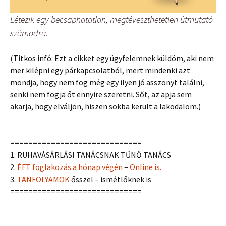
Létezik egy becsaphatatlan, megtéveszthetetlen útmutató
számodra.
(Titkos infó: Ezt a cikket egy ügyfelemnek küldöm, aki nem
mer kilépni egy párkapcsolatból, mert mindenki azt
mondja, hogy nem fog még egy ilyen jó asszonyt találni,
senki nem fogja őt ennyire szeretni. Sőt, az apja sem
akarja, hogy elváljon, hiszen sokba került a lakodalom.)
=============================
1. RUHAVÁSÁRLÁSI TANÁCSNAK TŰNŐ TANÁCS
2.
ÉFT foglakozás a hónap végén
–
Online is.
3.
TANFOLYAMOK
ősszel – ismétlőknek is
=============================