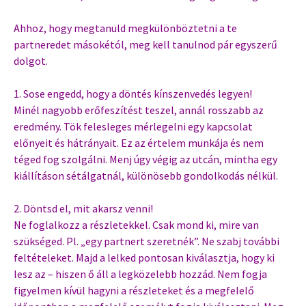
Ahhoz, hogy megtanuld megkülönböztetni a te
partneredet másokétól, meg kell tanulnod pár egyszerű
dolgot.
1. Sose engedd, hogy a döntés kínszenvedés legyen!
Minél nagyobb erőfeszítést teszel, annál rosszabb az
eredmény. Tök felesleges mérlegelni egy kapcsolat
előnyeit és hátrányait. Ez az értelem munkája és nem
téged fog szolgálni. Menj úgy végig az utcán, mintha egy
kiállításon sétálgatnál, különösebb gondolkodás nélkül.
2. Döntsd el, mit akarsz venni!
Ne foglalkozz a részletekkel. Csak mond ki, mire van
szükséged. Pl. „egy partnert szeretnék”. Ne szabj további
feltételeket. Majd a lelked pontosan kiválasztja, hogy ki
lesz az – hiszen ő áll a legközelebb hozzád. Nem fogja
figyelmen kívül hagyni a részleteket és a megfelelő