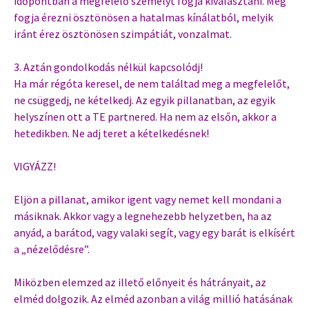
időpontban a megfelelő személyt fogja kiválasztani. Meg
fogja érezni ösztönösen a hatalmas kínálatból, melyik
iránt érez ösztönösen szimpátiát, vonzalmat.
3. Aztán gondolkodás nélkül kapcsolódj!
Ha már régóta keresel, de nem találtad meg a megfelelőt,
ne csüggedj, ne kételkedj. Az egyik pillanatban, az egyik
helyszínen ott a TE partnered. Ha nem az elsőn, akkor a
hetedikben. Ne adj teret a kételkedésnek!
VIGYÁZZ!
Eljön a pillanat, amikor igent vagy nemet kell mondani a
másiknak. Akkor vagy a legnehezebb helyzetben, ha az
anyád, a barátod, vagy valaki segít, vagy egy barát is elkísért
a „nézelődésre”.
Miközben elemzed az illető előnyeit és hátrányait, az
elméd dolgozik. Az elméd azonban a világ millió hatásának