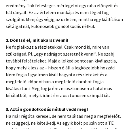
eredmény. Tök felesleges mérlegelni egy ruha előnyeit és
hátrányait. Ez az értelem munkája és nem téged fog
szolgálni. Menj úgy végig az üzleten, mintha egy kiállításon
sétálgatnál, különösebb gondolkodás nélkül.
2. Döntsd el, mit akarsz venni!
Ne foglalkozz a részletekkel. Csak mond ki, mire van
szükséged. Pl. „egy nadrágot szeretnék venni”. Ne szabj
további feltételeket. Majd a lelked pontosan kiválasztja,
hogy melyik lesz az – hiszen ő áll a legközelebb hozzád.
Nem fogja figyelmen kívül hagyni a részleteket és a
megfelelő időpontban a megfelelő darabot fogja
kiválasztani. Meg fogja érezni ösztönösen a hatalmas
kínálatból, melyik iránt érez ösztönösen szimpátiát.
3. Aztán gondolkodás nélkül vedd meg!
Ha már régóta keresel, de nem találtad meg a megfelelőt,
ne csüggedj, ne kételkedj. Az egyik bolt polcán ott a TE