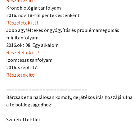
Részletek itt!
Kronobiológia tanfolyam
2016. nov. 18-tól péntek esténként
Részeletek itt!
Jobb agyféltekés öngyógyítás és problémamegoldás
minitanfolyam
2016.okt 08. Egy alkalom.
Részelet ek itt!
Izomteszt tanfolyam
2016. szept. 17.
Részletek itt!
=============================
Bárcsak ez a halálosan komoly, de játékos írás hozzájárulna
a te boldogságodhoz!
Szeretettel: Ildi