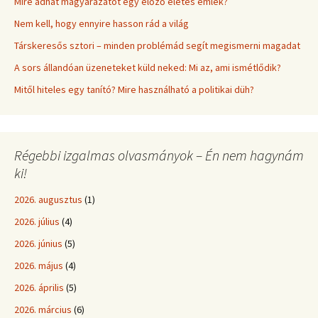
Mire adhat magyarázatot egy előző életes emlék?
Nem kell, hogy ennyire hasson rád a világ
Társkeresős sztori – minden problémád segít megismerni magadat
A sors állandóan üzeneteket küld neked: Mi az, ami ismétlődik?
Mitől hiteles egy tanító? Mire használható a politikai düh?
Régebbi izgalmas olvasmányok – Én nem hagynám
ki!
2026. augusztus
(1)
2026. július
(4)
2026. június
(5)
2026. május
(4)
2026. április
(5)
2026. március
(6)