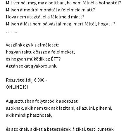
Mit vennél meg ma a boltban, ha nem félnél a holnaptól?
Milyen álmodról mondtál a félelmeid miatt?
Hova nem utaztál el a félelmeid miatt?
Milyen állást nem pályáztál meg, mert féltél, hogy …?
……..
Veszünk egy kis elméletet:
hogyan raktuk össze a félelmeket,
és hogyan működik az ÉFT?
Aztán sokat gyakorolunk.
Részvételi díj: 6.000.-
ONLINE IS!
Augusztusban folytatódik a sorozat:
azoknak, akik nem tudnak lazítani, ellazulni, pihenni,
akik mindig hasznosak,
és azoknak, akiket a betegségek, fizikai, testi tünetek,