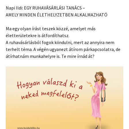
Napi Ildi: EGY RUHAVÁSÁRLÁSI TANÁCS –
AMELY MINDEN ÉLETHELYZETBEN ALKALMAZHATÓ
Ma egy olyan írást teszek közzé, amelyet más
életterületekre is átfordíthatsz.
A ruhavásárlásból fogok kiindulni, mert az annyira nem
terhelt téma. A végén ugyanezt átírom párkapcsolatra, de
átírhatnám munkahelyre is. Te mire írnád át?