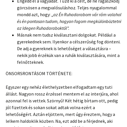
Engedd el a vágyadat. Tűzd ki a célt, de ne ragaszkodj
görcsösen a megvalósuláshoz. Teljes nyugalommal
mondd azt, hogy: „
az Én Ruhadarabom vár rám valahol
és én pontosan tudom, hogyan fogom megkülönböztetni
az Idegen Ruhadaraboktól”.
Másnak nem tudsz kiválasztani dolgokat. Például a
gyerekednek sem. Ilyenkor a célszerűség fog dönteni.
De adj a gyereknek is lehetőséget a választásra –
nekik jobb érzékük van a ruhák kiválasztására, mint a
felnőtteknek.
ÖNSORSRONTÁSOM TÖRTÉNETE:
Egyszer egy nehéz élethelyzetben elfogadtam egy tuti
állást. Nagyon rossz érzéssel mentem el az interjúra, ahol
azonnal fel is vettek. Szörnyű! Két hétig bírtam ott, pedig
jól fizettek és sokan sokat adtak volna ezért a
lehetőségért. Aztán eljöttem, mert úgy éreztem, hogy a
lelkem haldoklik közben. Na, ezt add be a férjednek, aki