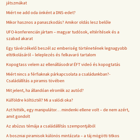
játszmákat
Miért ne add oda önként a DNS-edet?
Mikor hasznos a panaszkodás? Amikor oldás lesz belőle
UFO-konferencián jártam – magyar tudósok, eltérítések és a
szabad akarat
Egy távérzékelő beszél az emberiség történetének legnagyobb
eltitkolásáról – leleplezés és felkavaró tartalom
Kopogtass velem az ellenállásodra! ÉFT videó és kopogtatás
Miért nincs a férfiaknak párkapcsolata a családunkban?-
Családállítás a piramis tövében
Mit jelent, ha állandóan elromlik az autód?
Külföldre költöztél? Mi a valódi oka?
Azt hitték, egy manipulátor… mindenki ellene volt – de nem azért,
amit gondolt
Az abúzus témája a családállítás szempontjából
A boszniai piramisok különös mintázata – a táj mögötti titkos