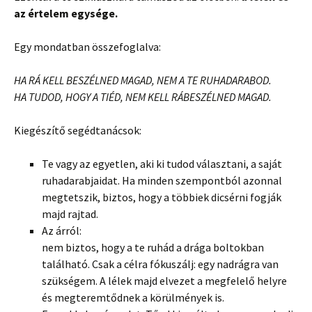
az értelem egysége.
Egy mondatban összefoglalva:
HA RÁ KELL BESZÉLNED MAGAD, NEM A TE RUHADARABOD.
HA TUDOD, HOGY A TIÉD, NEM KELL RÁBESZÉLNED MAGAD.
Kiegészítő segédtanácsok:
Te vagy az egyetlen, aki ki tudod választani, a saját
ruhadarabjaidat. Ha minden szempontból azonnal
megtetszik, biztos, hogy a többiek dicsérni fogják
majd rajtad.
Az árról:
nem biztos, hogy a te ruhád a drága boltokban
található. Csak a célra fókuszálj: egy nadrágra van
szükségem. A lélek majd elvezet a megfelelő helyre
és megteremtődnek a körülmények is.