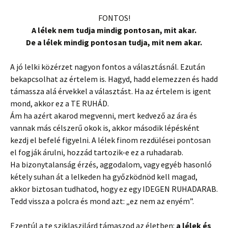
FONTOS!
A lélek nem tudja mindig pontosan, mit akar.
De a lélek mindig pontosan tudja, mit nem akar.
A jó lelki közérzet nagyon fontos a választásnál. Ezután
bekapcsolhat az értelem is. Hagyd, hadd elemezzen és hadd
támassza alá érvekkel a választást. Ha az értelem is igent
mond, akkor ez a TE RUHÁD.
Ám ha azért akarod megvenni, mert kedvező az ára és
vannak más célszerű okok is, akkor második lépésként
kezdj el befelé figyelni. A lélek finom rezdülései pontosan
el fogják árulni, hozzád tartozik-e ez a ruhadarab.
Ha bizonytalanság érzés, aggodalom, vagy egyéb hasonló
kétely suhan át a lelkeden ha győzködnöd kell magad,
akkor biztosan tudhatod, hogy ez egy IDEGEN RUHADARAB.
Tedd vissza a polcra és mond azt: „ez nem az enyém”.
Ezentúl a te sziklaszilárd támaszod az életben:
a lélek és