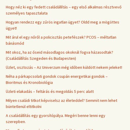
Hogy néz ki egy fedett családállítás – egy első alkalmas résztvevő
személyes tapasztalata
Hogyan rendezz egy zűrös ingatlan ügyet? Oldd meg a mögöttes
ügyet!
Mit árul el egy nőről a policisztás petefészek? PCOS – méltatlan
bánásmód
Mit okoz, ha az őseid másodlagos okoknál fogva házasodtak?
(Családállítás Szegeden és Budapesten)
Üzlet, osztozás – Az Univerzum még időben küldött nekem jeleket!
Néha a párkapcsolati gondok csupán energetikai gondok –
Bioritmus és Kronobiológia
Üzleti elakadás – feltárás és megoldás 5 perc alatt
Milyen családi titkot képviselsz az életeddel? Semmit nem lehet
büntetlenül eltitkolni
A családállítás egy gyorsítópálya. Megéri benne lenni egy
szerepben.