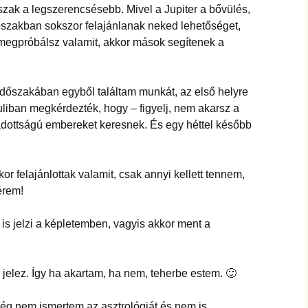
szak a legszerencsésebb. Mivel a Jupiter a bővülés,
dőszakban sokszor felajánlanak neked lehetőséget,
 megpróbálsz valamit, akkor mások segítenek a
 időszakában egyből találtam munkát, az első helyre
uliban megkérdezték, hogy – figyelj, nem akarsz a
 adottságú embereket keresnek. És egy héttel később
or felajánlottak valamit, csak annyi kellett tennem,
érem!
is jelzi a képletemben, vagyis akkor ment a
r jelez. Így ha akartam, ha nem, teherbe estem. 🙂
ég nem ismertem az asztrológiát és nem is