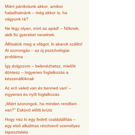
Miért pánikolunk akkor, amikor
haladhatnánk – még akkor is, ha
vágyunk rá?
Ne légy olyan, mint az apád! – Nőknek,
akik fiú gyereket nevelnek.
Állítsátok meg a világot, ki akarok szállni!
AI szorongás – az új pszichológiai
probléma
Így dolgozom – belenézhetsz, mielőtt
döntesz – Ingyenes foglalkozás a
készenállóknak
Az erő veled van és benned van! –
ingyenes és nyílt foglalkozás
„Miért szorongok, ha minden rendben
van?” Esküvő előtti krízis
Hogy néz ki egy fedett családállítás –
egy első alkalmas résztvevő személyes
tapasztalata