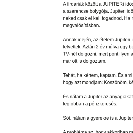
A firdariák között a JUPITERi idő
a szerencse bolygója. Jupiteri i
neked csak el kell fogadnod. Ha
megvalósításban.
Annak idején, az életem Jupiteri
felvettek. Aztán 2 év múlva egy b
TV-nél dolgozni, mert pont ilyen
már ott is dolgoztam.
Tehát, ha kértem, kaptam. És amik
hogy azt mondjam: Köszönöm, k
És nálam a Jupiter az anyagiakat 
legjobban a pénzkeresés.
Sőt, nálam a gyerekre is a Jupite
A probléma az, hogy akkoriban m