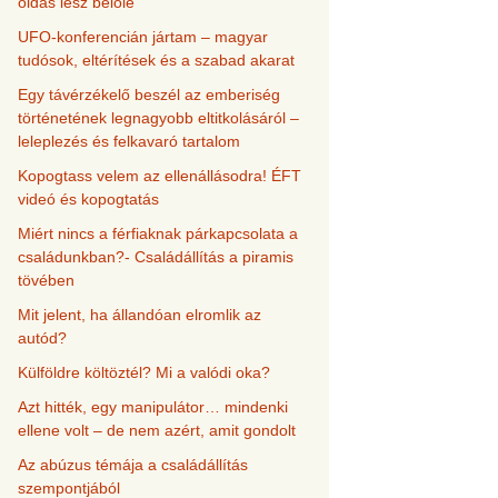
oldás lesz belőle
UFO-konferencián jártam – magyar
tudósok, eltérítések és a szabad akarat
Egy távérzékelő beszél az emberiség
történetének legnagyobb eltitkolásáról –
leleplezés és felkavaró tartalom
Kopogtass velem az ellenállásodra! ÉFT
videó és kopogtatás
Miért nincs a férfiaknak párkapcsolata a
családunkban?- Családállítás a piramis
tövében
Mit jelent, ha állandóan elromlik az
autód?
Külföldre költöztél? Mi a valódi oka?
Azt hitték, egy manipulátor… mindenki
ellene volt – de nem azért, amit gondolt
Az abúzus témája a családállítás
szempontjából