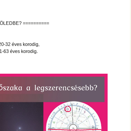
hanganyagok – régebbi
foglalkozások
 ÖLEDBE? ==========
 20-32 éves korodig,
51-63 éves korodig.