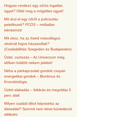
Hogyan rendezz egy zűrös ingatlan
ügyet? Oldd meg a mögöttes ügyet!
Mit árul el egy nőről a policisztás
petefészek? PCOS – méltatlan
bánásmód
Mit okoz, ha az őseid másodlagos
okoknál fogva házasodtak?
(Családállítás Szegeden és Budapesten)
Üzlet, osztozás – Az Univerzum még
időben küldött nekem jeleket!
Néha a párkapcsolati gondok csupán
energetikai gondok – Bioritmus és
Kronobiológia
Üzleti elakadás – feltárás és megoldás 5
perc alatt
Milyen családi titkot képviselsz az
életeddel? Semmit nem lehet büntetlenül
eltitkolni