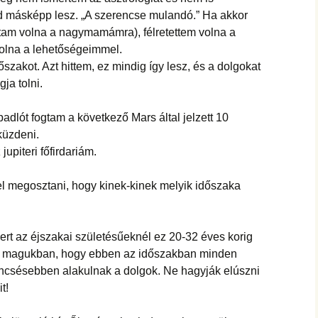
jd másképp lesz. „A szerencse mulandó.” Ha akkor
ttam volna a nagymamámra), félretettem volna a
olna a lehetőségeimmel.
szakot. Azt hittem, ez mindig így lesz, és a dolgokat
ja tolni.
padlót fogtam a következő Mars által jelzett 10
küzdeni.
upiteri főfirdariám.
l megosztani, hogy kinek-kinek melyik időszaka
ert az éjszakai születésűeknél ez 20-32 éves korig
anák magukban, hogy ebben az időszakban minden
encsésebben alakulnak a dolgok. Ne hagyják elúszni
t!