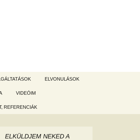
Keresés:
LGÁLTATÁSOK
ELVONULÁSOK
A
ZSIGE BOLT
VIDEÓIM
ELVONULÁS –
Magyarországon
, REFERENCIÁK
 tájékoztató
hogy
ELKÜLDJEM NEKED A
ked az új