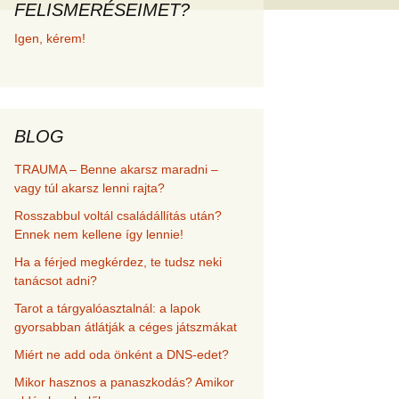
FELISMERÉSEIMET?
met és
Igen, kérem!
erződési
BLOG
TRAUMA – Benne akarsz maradni –
vagy túl akarsz lenni rajta?
Rosszabbul voltál családállítás után?
Ennek nem kellene így lennie!
Ha a férjed megkérdez, te tudsz neki
tanácsot adni?
Tarot a tárgyalóasztalnál: a lapok
gyorsabban átlátják a céges játszmákat
Miért ne add oda önként a DNS-edet?
Mikor hasznos a panaszkodás? Amikor