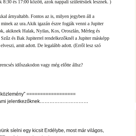
k 8:30 és 17:00 között, azok nappali születésűek lesznek. )
kal árnyaltabb. Fontos az is, milyen jegyben áll a
 minek az ura.
Akik igazán észre fogják venni a Jupiter
zok, akiknek Halak, Nyilas, Kos, Oroszlán, Mérleg és
 Szűz és Bak Jupiterrel rendelkezőknél a Jupiter másképp
lveszi, amit adott. De legalább adott. (Erről lesz szó
erencsés időszakodon vagy még előtte állsz?
i közlemény” ==================
ami jelentkezőknek…………………………
yünk síelni egy kicsit Erdélybe, most már világos,