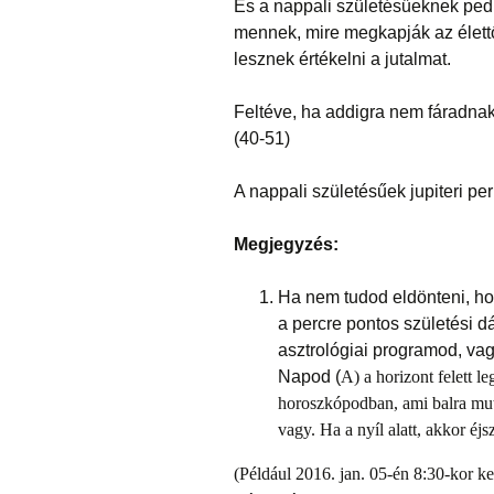
És a nappali születésűeknek pedi
mennek, mire megkapják az élettő
lesznek értékelni a jutalmat.
Feltéve, ha addigra nem fáradnak
(40-51)
A nappali születésűek jupiteri per
Megjegyzés:
Ha nem tudod eldönteni, ho
a percre pontos születési d
asztrológiai programod, vag
Napod (
A)
a horizont felett le
horoszkópodban, ami balra mut
vagy. Ha a nyíl alatt, akkor éjs
(Például 2016. jan. 05-én 8:30-kor ke