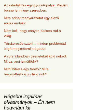
A családállítás egy gyorsítópálya. Megéri
benne lenni egy szerepben.
Mire adhat magyarázatot egy előző
életes emlék?
Nem kell, hogy ennyire hasson rád a
világ
Társkeresős sztori – minden problémád
segít megismerni magadat
A sors állandóan üzeneteket küld neked:
Mi az, ami ismétlődik?
Mitől hiteles egy tanító? Mire
használható a politikai düh?
Régebbi izgalmas
olvasmányok – Én nem
hagynám ki!