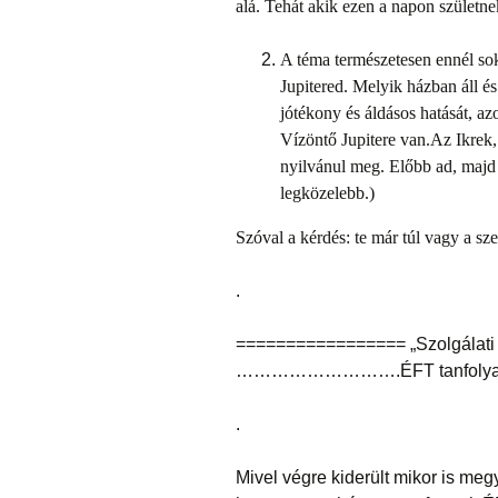
alá. Tehát akik ezen a napon születne
A téma természetesen ennél sok
Jupitered. Melyik házban áll és
jótékony és áldásos hatását, a
Vízöntő Jupitere van.
Az Ikrek,
nyilvánul meg. Előbb ad, majd e
legközelebb.)
Szóval a kérdés: te már túl vagy a sz
.
================= „Szolgálat
……………………….ÉFT tanfoly
.
Mivel végre kiderült mikor is meg