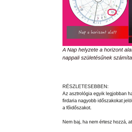
A Nap helyzete a horizont alat
nappali születésűnek számíta
RÉSZLETESEBBEN:
Az asztrológia egyik legjobban ha
firdaria nagyobb időszakokat jelö
a főidőszakot.
Nem baj, ha nem értesz hozzá, att