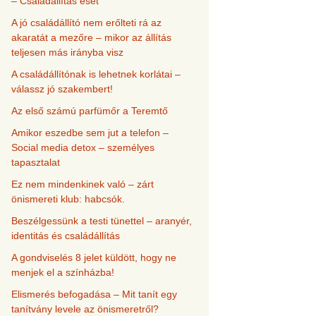
– Családállítás eset
A jó családállító nem erőlteti rá az
akaratát a mezőre – mikor az állítás
teljesen más irányba visz
A családállítónak is lehetnek korlátai –
válassz jó szakembert!
Az első számú parfümőr a Teremtő
Amikor eszedbe sem jut a telefon –
Social media detox – személyes
tapasztalat
Ez nem mindenkinek való – zárt
önismereti klub: habcsók.
Beszélgessünk a testi tünettel – aranyér,
identitás és családállítás
A gondviselés 8 jelet küldött, hogy ne
menjek el a színházba!
Elismerés befogadása – Mit tanít egy
tanítvány levele az önismeretről?