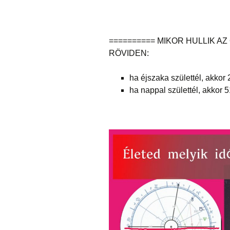
========== MIKOR HULLIK AZ
RÖVIDEN:
ha éjszaka születtél, akkor
ha nappal születtél, akkor 