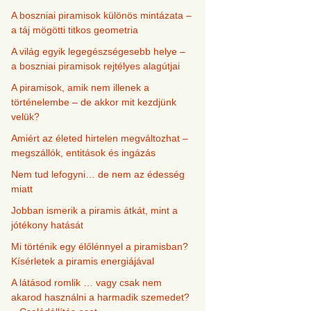
A boszniai piramisok különös mintázata –
a táj mögötti titkos geometria
A világ egyik legegészségesebb helye –
a boszniai piramisok rejtélyes alagútjai
A piramisok, amik nem illenek a
történelembe – de akkor mit kezdjünk
velük?
Amiért az életed hirtelen megváltozhat –
megszállók, entitások és ingázás
Nem tud lefogyni… de nem az édesség
miatt
Jobban ismerik a piramis átkát, mint a
jótékony hatását
Mi történik egy élőlénnyel a piramisban?
Kísérletek a piramis energiájával
A látásod romlik … vagy csak nem
akarod használni a harmadik szemedet?