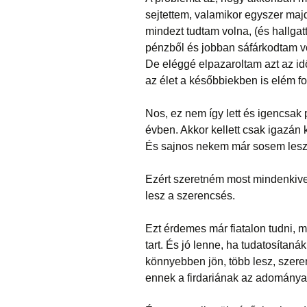
sejtettem, valamikor egyszer ma
mindezt tudtam volna, (és hallga
pénzből és jobban sáfárkodtam v
De eléggé elpazaroltam azt az idő
az élet a későbbiekben is elém fog
Nos, ez nem így lett és igencsak 
évben. Akkor kellett csak igazán 
És sajnos nekem már sosem lesz j
Ezért szeretném most mindenkive
lesz a szerencsés.
Ezt érdemes már fiatalon tudni, m
tart. És jó lenne, ha tudatosít
könnyebben jön, több lesz, szer
ennek a firdariának az adományai