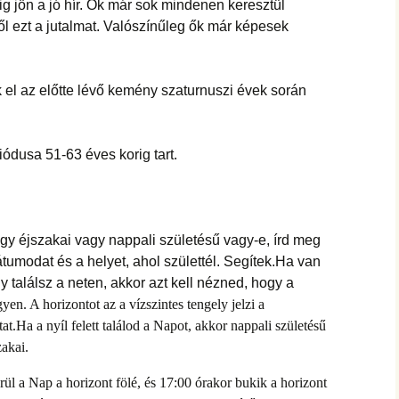
g jön a jó hír. Ők már sok mindenen keresztül
l ezt a jutalmat. Valószínűleg ők már képesek
 el az előtte lévő kemény szaturnuszi évek során
iódusa 51-63 éves korig tart.
gy éjszakai vagy nappali születésű vagy-e, írd meg
átumodat és a helyet, ahol születtél. Segítek.Ha van
y találsz a neten, akkor azt kell nézned, hogy a
gyen. A horizontot az a vízszintes tengely jelzi a
at.
Ha a nyíl felett találod a Napot, akkor nappali születésű
zakai.
rül a Nap a horizont fölé, és 17:00 órakor bukik a horizont