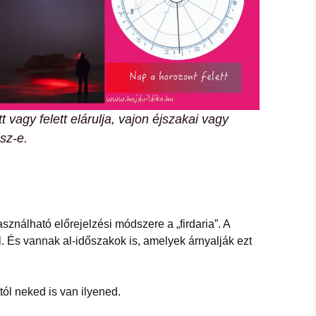
t vagy felett elárulja, vajon éjszakai vagy
sz-e.
sználható előrejelzési módszere a „firdaria”. A
l. És vannak al-időszakok is, amelyek árnyalják ezt
ól neked is van ilyened.