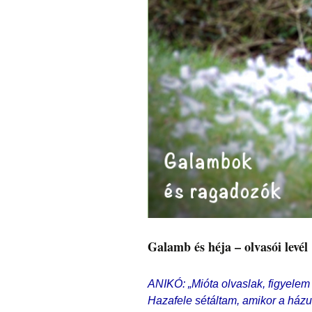
Galamb és héja – olvasói levél
ANIKÓ: „Mióta olvaslak, figyele
Hazafele sétáltam, amikor a ház