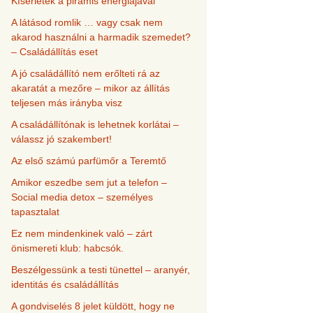
Kísérletek a piramis energiájával
A látásod romlik … vagy csak nem
akarod használni a harmadik szemedet?
– Családállítás eset
A jó családállító nem erőlteti rá az
akaratát a mezőre – mikor az állítás
teljesen más irányba visz
A családállítónak is lehetnek korlátai –
válassz jó szakembert!
Az első számú parfümőr a Teremtő
Amikor eszedbe sem jut a telefon –
Social media detox – személyes
tapasztalat
Ez nem mindenkinek való – zárt
önismereti klub: habcsók.
Beszélgessünk a testi tünettel – aranyér,
identitás és családállítás
A gondviselés 8 jelet küldött, hogy ne