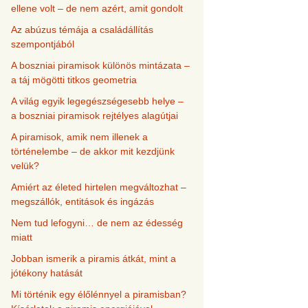
ellene volt – de nem azért, amit gondolt
Az abúzus témája a családállítás
szempontjából
A boszniai piramisok különös mintázata –
a táj mögötti titkos geometria
A világ egyik legegészségesebb helye –
a boszniai piramisok rejtélyes alagútjai
A piramisok, amik nem illenek a
történelembe – de akkor mit kezdjünk
velük?
Amiért az életed hirtelen megváltozhat –
megszállók, entitások és ingázás
Nem tud lefogyni… de nem az édesség
miatt
Jobban ismerik a piramis átkát, mint a
jótékony hatását
Mi történik egy élőlénnyel a piramisban?