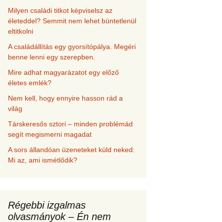
Milyen családi titkot képviselsz az
életeddel? Semmit nem lehet büntetlenül
eltitkolni
A családállítás egy gyorsítópálya. Megéri
benne lenni egy szerepben.
Mire adhat magyarázatot egy előző
életes emlék?
Nem kell, hogy ennyire hasson rád a
világ
Társkeresős sztori – minden problémád
segít megismerni magadat
A sors állandóan üzeneteket küld neked:
Mi az, ami ismétlődik?
Régebbi izgalmas
olvasmányok – Én nem