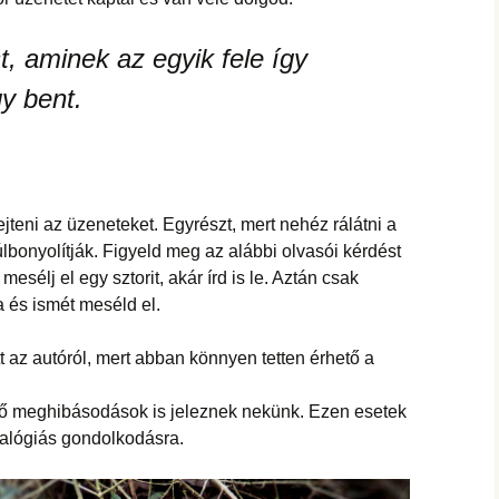
hanganyagok – régebbi
foglalkozások
, aminek az egyik fele így
gy bent.
eni az üzeneteket. Egyrészt, mert nehéz rálátni a
úlbonyolítják.
Figyeld meg az alábbi olvasói kérdést
esélj el egy sztorit, akár írd is le. Aztán csak
a és ismét meséld el.
 az autóról, mert abban könnyen tetten érhető a
öző meghibásodások is jeleznek nekünk. Ezen esetek
nalógiás gondolkodásra.