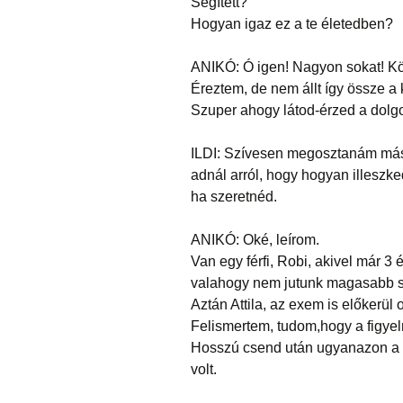
Segített?
Hogyan igaz ez a te életedben?
ANIKÓ: Ó igen! Nagyon sokat! 
Éreztem, de nem állt így össze a 
Szuper ahogy látod-érzed a dolgoka
ILDI: Szívesen megosztanám máso
adnál arról, hogy hogyan illeszked
ha szeretnéd.
ANIKÓ: Oké, leírom.
Van egy férfi, Robi, akivel már 3
valahogy nem jutunk magasabb sz
Aztán Attila, az exem is előkerül 
Felismertem, tudom,hogy a figyel
Hosszú csend után ugyanazon a 
volt.