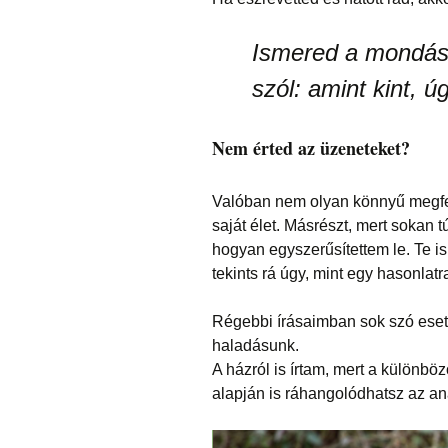
Ismered a mondást
szól: amint kint, ú
Nem érted az üzeneteket?
Valóban nem olyan könnyű megfejt
saját élet. Másrészt, mert sokan t
hogyan egyszerűsítettem le. Te is m
tekints rá úgy, mint egy hasonlatr
Régebbi írásaimban sok szó esett
haladásunk.
A házról is írtam, mert a különb
alapján is ráhangolódhatsz az a