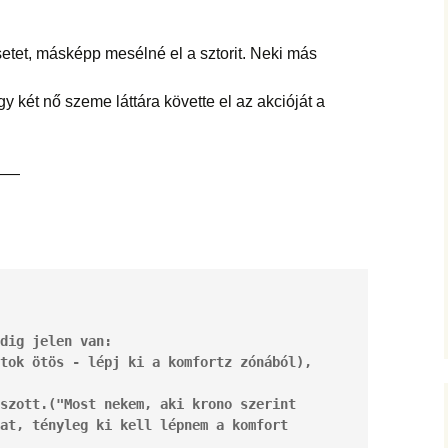
esetet, másképp mesélné el a sztorit. Neki más
 két nő szeme láttára követte el az akcióját a
——
dig jelen van:
tok ötös - lépj ki a komfortz zónából), 
 
szott.("Most nekem, aki krono szerint 
at, tényleg ki kell lépnem a komfort 