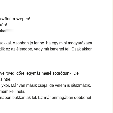
Köszönöm szépen!
kép!
t!!!!!!!!!
kkal. Azonban jó lenne, ha egy mini magyarázatot
ik ez az életedbe, vagy mit ismertél fel. Csak akkor,
 éve rövid időre, egymás mellé sodródunk. De
intre.
olykor. Már van másik csaja, de velem is játszmázik.
mem kell neki.
napon bukkantak fel. Ez már önmagában döbbenet