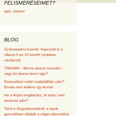
FELISMERÉSEIMET?
met és
Igen, kérem!
erződési
BLOG
Új társadalmi kísérlet: Kapcsold le a
villanyt 5 és 10 között! (érdekes
nézőpont)
TRAUMA – Benne akarsz maradni –
vagy túl akarsz lenni rajta?
Rosszabbul voltál családállítás után?
Ennek nem kellene így lennie!
Ha a férjed megkérdez, te tudsz neki
tanácsot adni?
Tarot a tárgyalóasztalnál: a lapok
gyorsabban átlátják a céges játszmákat