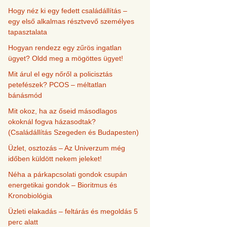
Hogy néz ki egy fedett családállítás –
egy első alkalmas résztvevő személyes
tapasztalata
Hogyan rendezz egy zűrös ingatlan
ügyet? Oldd meg a mögöttes ügyet!
Mit árul el egy nőről a policisztás
petefészek? PCOS – méltatlan
bánásmód
Mit okoz, ha az őseid másodlagos
okoknál fogva házasodtak?
(Családállítás Szegeden és Budapesten)
Üzlet, osztozás – Az Univerzum még
időben küldött nekem jeleket!
Néha a párkapcsolati gondok csupán
energetikai gondok – Bioritmus és
Kronobiológia
Üzleti elakadás – feltárás és megoldás 5
perc alatt