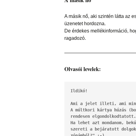
A másik nő, aki szintén látta az 
üzenetet hordozna.
De érdekes mellékinformáció, hogy
ragadozó.
——————————————
Olvasói levelek:
Ildikó!
Ami a jelet illeti, ami min
A múltkori kártya húzás (bo
rendesen elgondolkodtatott.
Ha lehet azt mondanom, bekú
szereti a bejáratott dolgok
zónámból?" :-)