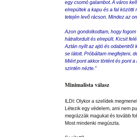
egy csomó galambot. A város kel
elrepültek a kapu és a fal között
tetején levő rácson. Mindez az or
Azon gondolkodtam, hogy fogom 
hátrafordult és elrepült. Kicsit f
Aztán nyílt az ajtó és odabentről 
se látott. Próbáltam megfejteni, 
Miért pont akkor történt és pont a
szintén nézte.”
Minimalista válasz
ILDI: Olykor a szelídek megmene
Létezik egy védelem, ami nem pus
megrázzák magukat és tovább foly
Most mindenki megúszta.