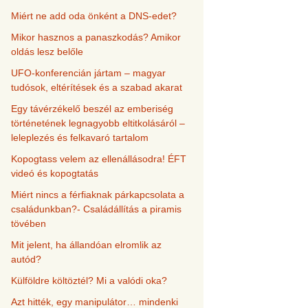
Miért ne add oda önként a DNS-edet?
Mikor hasznos a panaszkodás? Amikor
oldás lesz belőle
UFO-konferencián jártam – magyar
tudósok, eltérítések és a szabad akarat
Egy távérzékelő beszél az emberiség
történetének legnagyobb eltitkolásáról –
leleplezés és felkavaró tartalom
Kopogtass velem az ellenállásodra! ÉFT
videó és kopogtatás
Miért nincs a férfiaknak párkapcsolata a
családunkban?- Családállítás a piramis
tövében
Mit jelent, ha állandóan elromlik az
autód?
Külföldre költöztél? Mi a valódi oka?
Azt hitték, egy manipulátor… mindenki