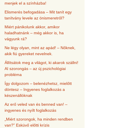
menjek el a színházba!
Elismerés befogadása – Mit tanít egy
tanítvány levele az önismeretről?
Miért pánikolunk akkor, amikor
haladhatnánk – még akkor is, ha
vágyunk rá?
Ne légy olyan, mint az apád! – Nőknek,
akik fiú gyereket nevelnek.
Állítsátok meg a világot, ki akarok szállni!
AI szorongás – az új pszichológiai
probléma
Így dolgozom – belenézhetsz, mielőtt
döntesz – Ingyenes foglalkozás a
készenállóknak
Az erő veled van és benned van! –
ingyenes és nyílt foglalkozás
„Miért szorongok, ha minden rendben
van?” Esküvő előtti krízis