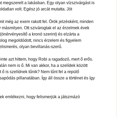
ent megszerelt a lakásban. Egy olyan vízszivárgást is
datlan volt. Egész jó arcát mutatta. Jót
mit még az exem rakott fel. Örök jelzésként, minden
 másmilyen. Ott szivárogtak el az érzelmek évek
i (önérvényesítő a kronó szerint) és elzárta a
dolog megoldódott, nincs érzelem és figyelem
elismerés, olyan bevillanás-szerű.
einte azt hittem, hogy Robi a ragadozó, mert ő erős.
lán nem is ő. Mi van akkor, ha a szelídek között
 ő is szelídnek tűnik? Nem tűnt fel a repülő
apódás pillanatában. Így áll össze a történet és így
tenek emlékezni, hogy felismerjük a játszmázó