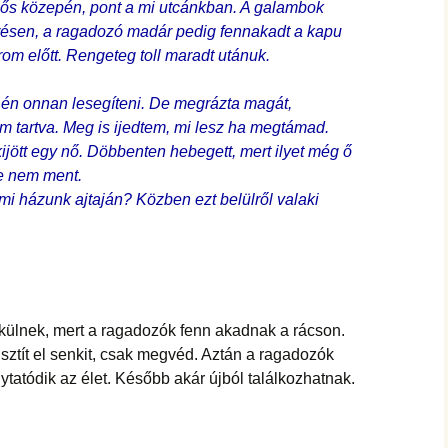
lős közepén, pont a mi utcánkban. A galambok
i résen, a ragadozó madár pedig fennakadt a kapu
rom előtt. Rengeteg toll maradt utánuk.
én onnan lesegíteni. De megrázta magát,
elém tartva. Meg is ijedtem, mi lesz ha megtámad.
kijött egy nő. Döbbenten hebegett, mert ilyet még ő
de nem ment.
 mi házunk ajtaján? Közben ezt belülről valaki
külnek, mert a ragadozók fenn akadnak a rácson.
ztít el senkit, csak megvéd. Aztán a ragadozók
tatódik az élet. Később akár újból találkozhatnak.