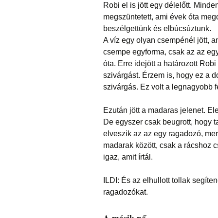
Robi el is jött egy délelőtt. Mind
megszüntetett, ami évek óta megol
beszélgettünk és elbúcsúztunk.
A víz egy olyan csempénél jött, a
csempe egyforma, csak az az egy
óta. Erre idejött a határozott Rob
szivárgást. Érzem is, hogy ez a 
szivárgás. Ez volt a legnagyobb f
Ezután jött a madaras jelenet. El
De egyszer csak beugrott, hogy ta
elveszik az az egy ragadozó, mert
madarak között, csak a rácshoz cs
igaz, amit írtál.
ILDI: És az elhullott tollak segí
ragadozókat.
A másik nő