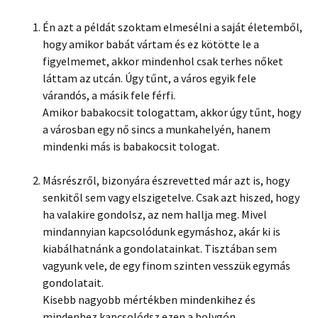
Én azt a példát szoktam elmesélni a saját életemből,
hogy amikor babát vártam és ez kötötte le a
figyelmemet, akkor mindenhol csak terhes nőket
láttam az utcán. Úgy tűnt, a város egyik fele
várandós, a másik fele férfi.
Amikor babakocsit tologattam, akkor úgy tűnt, hogy
a városban egy nő sincs a munkahelyén, hanem
mindenki más is babakocsit tologat.
Másrészről, bizonyára észrevetted már azt is, hogy
senkitől sem vagy elszigetelve. Csak azt hiszed, hogy
ha valakire gondolsz, az nem hallja meg. Mivel
mindannyian kapcsolódunk egymáshoz, akár ki is
kiabálhatnánk a gondolatainkat. Tisztában sem
vagyunk vele, de egy finom szinten vesszük egymás
gondolatait.
Kisebb nagyobb mértékben mindenkihez és
mindenhez kapcsolódsz ezen a bolygón.