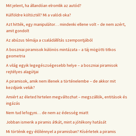
Mit jelent, ha állandóan elromlik az autód?
Külföldre költöztél? Mi a valódi oka?
Azt hitték, egy manipulátor… mindenki ellene volt – de nem azért,
amit gondolt
Az abúzus témája a családállítás szempontjából
A boszniai piramisok különös mintázata – a táj mögötti titkos
geometria
A világ egyik legegészségesebb helye – a boszniai piramisok
rejtélyes alagútjai
A piramisok, amik nem illenek a történelembe – de akkor mit
kezdjünk velük?
Amiért az életed hirtelen megváltozhat – megszállók, entitások és
ingázás
Nem tud lefogyni… de nem az édesség miatt
Jobban ismerik a piramis átkát, mint a jótékony hatását
Mi történik egy élőlénnyel a piramisban? Kísérletek a piramis