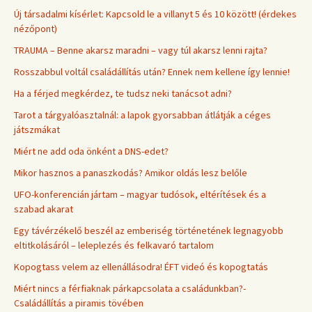
Új társadalmi kísérlet: Kapcsold le a villanyt 5 és 10 között! (érdekes
nézőpont)
TRAUMA – Benne akarsz maradni – vagy túl akarsz lenni rajta?
Rosszabbul voltál családállítás után? Ennek nem kellene így lennie!
Ha a férjed megkérdez, te tudsz neki tanácsot adni?
Tarot a tárgyalóasztalnál: a lapok gyorsabban átlátják a céges
játszmákat
Miért ne add oda önként a DNS-edet?
Mikor hasznos a panaszkodás? Amikor oldás lesz belőle
UFO-konferencián jártam – magyar tudósok, eltérítések és a
szabad akarat
Egy távérzékelő beszél az emberiség történetének legnagyobb
eltitkolásáról – leleplezés és felkavaró tartalom
Kopogtass velem az ellenállásodra! ÉFT videó és kopogtatás
Miért nincs a férfiaknak párkapcsolata a családunkban?-
Családállítás a piramis tövében