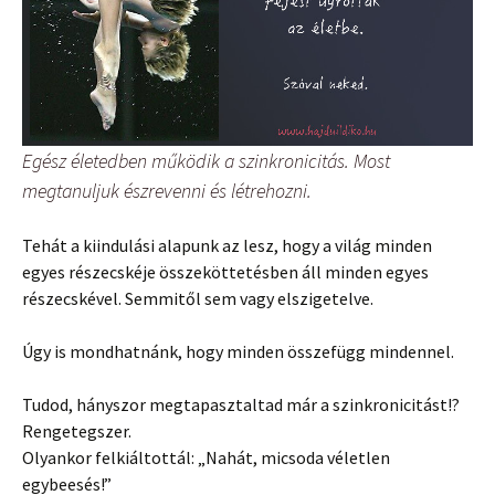
Egész életedben működik a szinkronicitás. Most
megtanuljuk észrevenni és létrehozni.
Tehát a kiindulási alapunk az lesz, hogy a világ minden
egyes részecskéje összeköttetésben áll minden egyes
részecskével. Semmitől sem vagy elszigetelve.
Úgy is mondhatnánk, hogy minden összefügg mindennel.
Tudod, hányszor megtapasztaltad már a szinkronicitást!?
Rengetegszer.
Olyankor felkiáltottál: „Nahát, micsoda véletlen
egybeesés!”