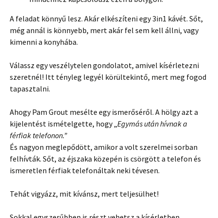
A feladat könnyű lesz. Akár elkészíteni egy 3in1 kávét. Sőt,
még annál is könnyebb, mert akár fel sem kell állni, vagy
kimenni a konyhába.
Válassz egy veszélytelen gondolatot, amivel kísérletezni
szeretnél! Itt tényleg legyél körültekintő, mert meg fogod
tapasztalni.
Ahogy Pam Grout mesélte egy ismerőséről. A hölgy azt a
kijelentést ismételgette, hogy „
Egymás után hívnak a
férfiak telefonon.”
És nagyon meglepődött, amikor a volt szerelmei sorban
felhívták. Sőt, az éjszaka közepén is csörgött a telefon és
ismeretlen férfiak telefonáltak neki tévesen.
Tehát vigyázz, mit kívánsz, mert teljesülhet!
Sokkal egyszerűbben is részt vehetsz a kísérletben.