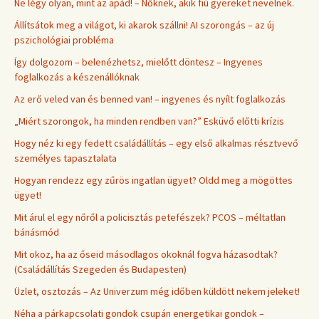
Ne légy olyan, mint az apád! – Nőknek, akik fiú gyereket nevelnek.
Állítsátok meg a világot, ki akarok szállni! AI szorongás – az új
pszichológiai probléma
Így dolgozom – belenézhetsz, mielőtt döntesz – Ingyenes
foglalkozás a készenállóknak
Az erő veled van és benned van! – ingyenes és nyílt foglalkozás
„Miért szorongok, ha minden rendben van?” Esküvő előtti krízis
Hogy néz ki egy fedett családállítás – egy első alkalmas résztvevő
személyes tapasztalata
Hogyan rendezz egy zűrös ingatlan ügyet? Oldd meg a mögöttes
ügyet!
Mit árul el egy nőről a policisztás petefészek? PCOS – méltatlan
bánásmód
Mit okoz, ha az őseid másodlagos okoknál fogva házasodtak?
(Családállítás Szegeden és Budapesten)
Üzlet, osztozás – Az Univerzum még időben küldött nekem jeleket!
Néha a párkapcsolati gondok csupán energetikai gondok –