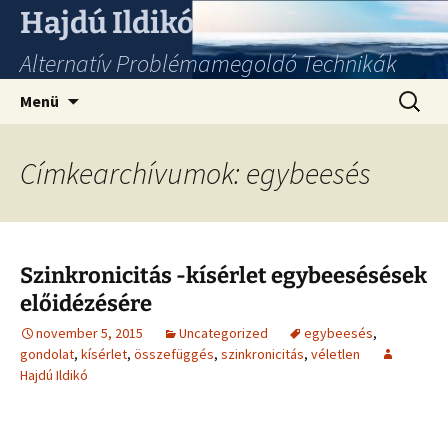
Hajdú Ildikó
Alternatív Problémamegoldó Technikák
Ugrás
Keresés
Menü
a
tartalomhoz
Címkearchívumok: egybeesés
Szinkronicitás -kísérlet egybeesésések
előidézésére
november 5, 2015
Uncategorized
egybeesés
,
gondolat
,
kísérlet
,
összefüggés
,
szinkronicitás
,
véletlen
Hajdú Ildikó