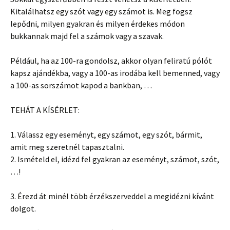
Kitalálhatsz egy szót vagy egy számot is. Meg fogsz
lepődni, milyen gyakran és milyen érdekes módon
bukkannak majd fel a számok vagy a szavak.
Például, ha az 100-ra gondolsz, akkor olyan feliratú pólót
kapsz ajándékba, vagy a 100-as irodába kell bemenned, vagy
a 100-as sorszámot kapod a bankban, …
TEHÁT A KÍSÉRLET:
1. Válassz egy eseményt, egy számot, egy szót, bármit,
amit meg szeretnél tapasztalni.
2. Ismételd el, idézd fel gyakran az eseményt, számot, szót,
…!
3. Érezd át minél több érzékszerveddel a megidézni kívánt
dolgot.