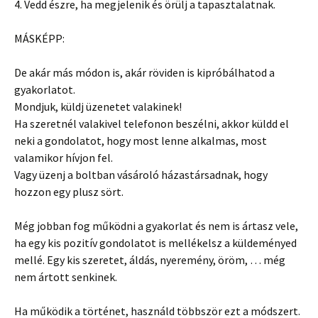
4. Vedd észre, ha megjelenik és örülj a tapasztalatnak.
MÁSKÉPP:
De akár más módon is, akár röviden is kipróbálhatod a
gyakorlatot.
Mondjuk, küldj üzenetet valakinek!
Ha szeretnél valakivel telefonon beszélni, akkor küldd el
neki a gondolatot, hogy most lenne alkalmas, most
valamikor hívjon fel.
Vagy üzenj a boltban vásároló házastársadnak, hogy
hozzon egy plusz sört.
Még jobban fog működni a gyakorlat és nem is ártasz vele,
ha egy kis pozitív gondolatot is mellékelsz a küldeményed
mellé. Egy kis szeretet, áldás, nyeremény, öröm, … még
nem ártott senkinek.
Ha működik a történet, használd többször ezt a módszert.