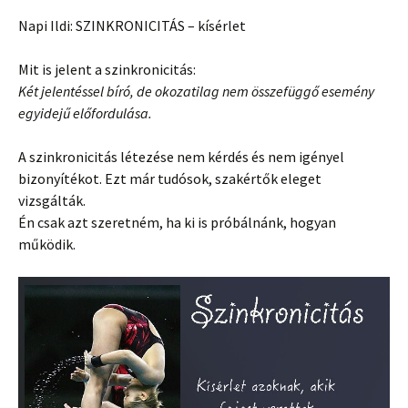
Napi Ildi: SZINKRONICITÁS – kísérlet
Mit is jelent a szinkronicitás:
Két jelentéssel bíró, de okozatilag nem összefüggő esemény
egyidejű előfordulása.
A szinkronicitás létezése nem kérdés és nem igényel
bizonyítékot. Ezt már tudósok, szakértők eleget
vizsgálták.
Én csak azt szeretném, ha ki is próbálnánk, hogyan
működik.