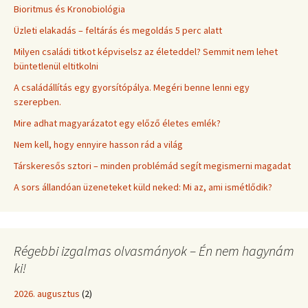
Bioritmus és Kronobiológia
Üzleti elakadás – feltárás és megoldás 5 perc alatt
Milyen családi titkot képviselsz az életeddel? Semmit nem lehet
büntetlenül eltitkolni
A családállítás egy gyorsítópálya. Megéri benne lenni egy
szerepben.
Mire adhat magyarázatot egy előző életes emlék?
Nem kell, hogy ennyire hasson rád a világ
Társkeresős sztori – minden problémád segít megismerni magadat
A sors állandóan üzeneteket küld neked: Mi az, ami ismétlődik?
Régebbi izgalmas olvasmányok – Én nem hagynám
ki!
2026. augusztus
(2)