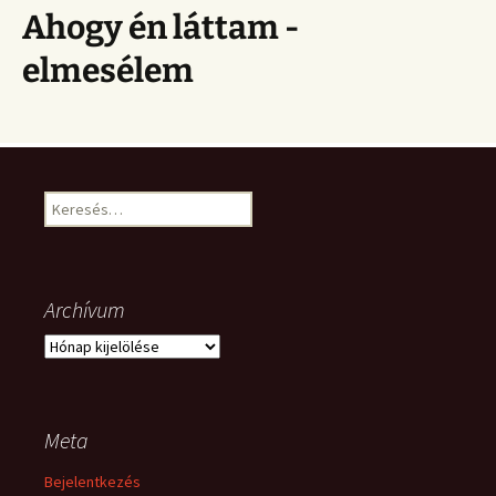
Ahogy én láttam -
elmesélem
Keresés:
Archívum
Archívum
Meta
Bejelentkezés