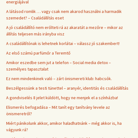
energiájával
A látásod romlik … vagy csak nem akarod használni a harmadik
szemedet? – Családállítás eset
A jó családállító nem erőlteti rá az akaratát a mezőre – mikor az
állítás teljesen más irányba visz
A családállítónak is lehetnek korlátai – válassz jó szakembert!
Az első számú parfümőr a Teremtő
Amikor eszedbe sem jut a telefon – Social media detox –
személyes tapasztalat
Ez nem mindenkinek való – zárt önismereti klub: habcsók.
Beszélgessünk a testi tünettel – aranyér, identitás és családállítás
A gondviselés 8 jelet küldött, hogy ne menjek el a színházba!
Elismerés befogadása – Mit tanít egy tanítvány levele az
önismeretről?
Miért pánikolunk akkor, amikor haladhatnánk – még akkor is, ha
vágyunk rá?